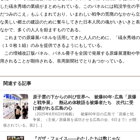
した礒永秀雄の業績がまとめられている。このパネルには戦没学生の手
だつみのこえ」もふくまれており、いまわしい戦争の荒廃のなかから立
な美しい郷土の建設のために奮斗してきた日本人民の魂がいきいきと表
なかで、多くの人人を励ますものである。
これまでの原爆展パネルを活用してきた人人のために、「礒永秀雄の
（１０枚１組）のみを提供できるようにもしている。
この増補改訂版パネル、パネル冊子を全国で発展する原爆展運動や学
用されることが期待される。長周新聞社でとりあつかっている。
関連する記事
原子雲の下からの叫び世界へ 被爆80年･広島「原爆
と戦争展」 熱込め体験語る被爆者たち 次代に受
け継がれる広島の心
（2025年8月6日付掲載） 被爆80年目の広島で「原爆と戦
争展」（主催／原爆展を成功させる広島の会、6日まで）が開
催されている。第2 […]
『ガザ・フェイス――わたしたちは数じゃな