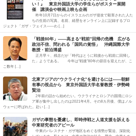
い！』 東京外国語大学の学生らがポスター展開
催 講演会や映画上映も企画
昨年10月7日からのイスラエルのガザ侵攻で殺害された人た
ちの生前の写真、名前、経歴をオンライン上に記録するプロ
ジェクト「ガザ・フェイス――わ […]
「戦後80年」――高まる“戦前”回帰の危機 広がる
政治不信、問われる「国民の覚悟」 沖縄国際大学
教授・前泊博盛
正月早々、残念だが「時代はとうに戦後から戦前に回帰し
た」ようである。 今年は“戦後”80年の節目を迎えたが、こ
こ数年 […]
北東アジアの“ウクライナ化”を避けるには――朝鮮
有事の視点から 東京外国語大学名誉教授・伊勢崎
賢治
2年前の話から始めたい。ウクライナとロシアの国境にロシ
ア軍が集中し出したのは2021年4月。その8カ月後、僕はノル
ウェーに呼ばれた。赴い […]
ガザの事態を憂慮し、即時停戦と人道支援を訴える
中東研究者のアピール
中東のパレスチナ・ガザ地区をめぐる情勢が緊迫、深刻化