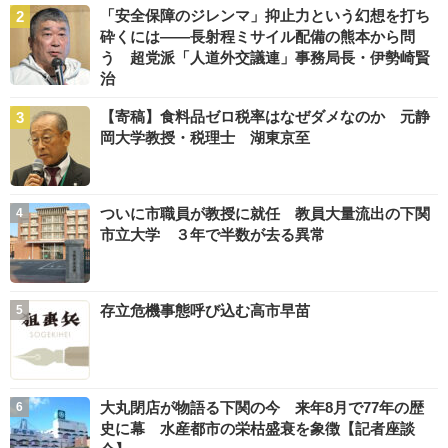
「安全保障のジレンマ」抑止力という幻想を打ち
砕くには――長射程ミサイル配備の熊本から問
う 超党派「人道外交議連」事務局長・伊勢崎賢
治
【寄稿】食料品ゼロ税率はなぜダメなのか 元静
岡大学教授・税理士 湖東京至
ついに市職員が教授に就任 教員大量流出の下関
市立大学 ３年で半数が去る異常
存立危機事態呼び込む高市早苗
大丸閉店が物語る下関の今 来年8月で77年の歴
史に幕 水産都市の栄枯盛衰を象徴【記者座談