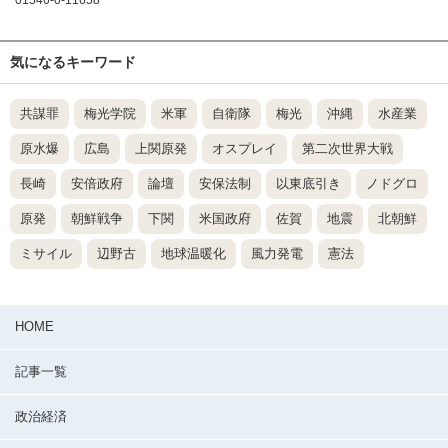
01540-0-11658
気になるキーワード
共謀罪
梅光学院
米軍
自衛隊
梅光
沖縄
水産業
原水爆
広島
上関原発
オスプレイ
第二次世界大戦
長崎
安倍政府
論壇
安保法制
以東底引き
ノドグロ
原発
朝鮮戦争
下関
米国政府
佐賀
地震
北朝鮮
ミサイル
辺野古
地球温暖化
風力発電
憲法
HOME
記事一覧
政治経済