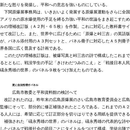
新たな怒りを発揚し、平和への意志を強いものにしている。
下関原爆展事務局は、いきおいよく発展する原爆展運動をさらに全国
アメリカの原水爆使用の手足を縛る力強い平和の世論をまき起こすため
ルの増補改訂版（Ａ２判・６５枚）を作製。これに対応した教科書サイ
せて改訂した。また、世界中に広げるために「原爆と峠三吉」の英語版
が、パネル添付用のＡ３判セットと、パネル冊子に対応したＡ５判冊子
界各国に広く普及する計画である。
このたびの増補改訂版は、被爆写真と峠三吉の詩で構成したこれまで
るとともに、戦没学生の手記「きけわだつみのこえ」と「戦後日本人民
礒永秀雄の世界」のパネル９枚をつけ加えたものである。
更に合法性増すパネル
広島市教委と平和資料館の検討へて
改訂されたのは、昨年末の広島原爆展のさい広島市教育委員会と広島
監修にそって、部分的に修正補強されたところである。これまでのＡ２
る人人には、希望に応じて訂正部分を切りはりできる用紙を提供できる
補強された「礒永秀雄の世界」のパネルは、礒永秀雄の代表的な詩や
したパネルで戦後社会の節目ごとにタイトルをつけて構成、学徒出陣で