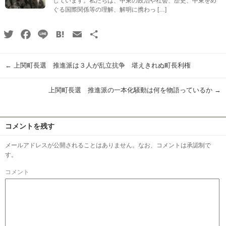
しています。私たちは、中東の政治や社会、歴史、中東をめ
ぐる国際関係等の理解、解明に携わっ […]
Twitter
Facebook
Line
Hatena
Email
共
有
←
上関町長選 推進派は３人が乱立抗争 堪えきれぬ町長利権
上関町長選 推進派の一本化騒動は何を物語っているか
→
コメントを残す
メールアドレスが公開されることはありません。なお、コメントは承認制で
す。
コメント