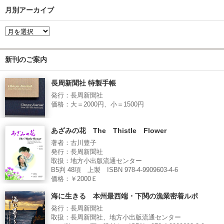
月別アーカイブ
新刊のご案内
長周新聞社 特製手帳
発行：長周新聞社
価格：大＝2000円、小＝1500円
あざみの花 The Thistle Flower
著者：古川豊子
発行：長周新聞社
取扱：地方小出版流通センター
B5判 48項 上製 ISBN 978-4-9909603-4-6
価格：￥2000Ｅ
海に生きる 本州最西端・下関の漁業密着ルポ
発行：長周新聞社
取扱：長周新聞社、地方小出版流通センター