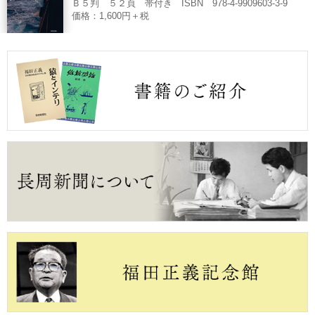
Ｂ５判 ５２頁 帯付き ISBN 978-4-9909603-3-9
価格：1,600円＋税