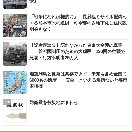
会】
「戦争になれば標的に」 長射程ミサイル配備め
ぐる熊本市民の危惧 司令部のみ地下化し住民説
明会もなく
【記者座談会】語れなかった東京大空襲の真実
――首都圏制圧のための大虐殺 130回の空襲で
死者・行方不明者25万人
地震列島と原発は共存できず 未知も含め全国に
6000もの断層 「安全」といえる場所ないと専門
家指摘
防衛費を被災地にまわせ