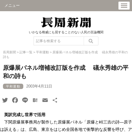
メニュー
いかなる権威にも屈することのない人民の言論機関
長周新聞
>
記事一覧
>
平和運動
>
原爆展パネル増補改訂版を作成 礒永秀雄の平和の
詩も
原爆展パネル増補改訂版を作成 礒永秀雄の平
和の詩も
2003年4月11日
平和運動
Twitter
Facebook
Line
Hatena
Email
共
有
英訳完成し世界で活用
下関原爆展事務局が製作した原爆展パネル「原爆と峠三吉の詩―原子
は訴える」は、広島、東京をはじめ全国各地で衝撃的な反響を呼び、ア