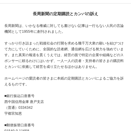
長周新聞の定期購読とカンパの訴え
長周新聞は、いかなる権威に対しても書けない記事は一行もない人民の言論
機関として1955年に創刊されました。
すっかり行き詰まった戦後社会の打開を求める幾千万大衆の願いを結びつけ
て力にしていくために、全国的な読者網、通信網を広げる努力を強めていま
す。また真実の報道を貫くうえでは、経営の面で特定の企業や組織などのス
ポンサーに頼るわけにはいかず、一人一人の読者・支持者の皆さまの購読料
とカンパに依拠して経営を成り立たせるほかはありません。
ホームページの愛読者の皆さまに本紙の定期購読とカンパによるご協力を訴
えるものです。
■銀行振込口座番号
西中国信用金庫 唐戸支店
（普通）0334342
宇都宮知恵
■郵便振替口座番号