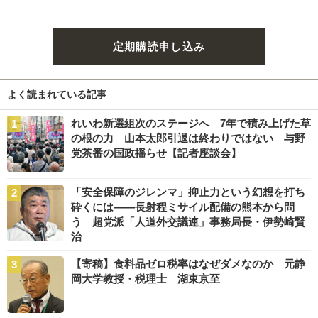
定期購読申し込み
よく読まれている記事
れいわ新選組次のステージへ 7年で積み上げた草
の根の力 山本太郎引退は終わりではない 与野
党茶番の国政揺らせ【記者座談会】
「安全保障のジレンマ」抑止力という幻想を打ち
砕くには――長射程ミサイル配備の熊本から問
う 超党派「人道外交議連」事務局長・伊勢崎賢
治
【寄稿】食料品ゼロ税率はなぜダメなのか 元静
岡大学教授・税理士 湖東京至