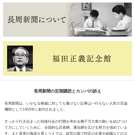
長周新聞の定期購読とカンパの訴え
長周新聞は、いかなる権威に対しても書けない記事は一行もない人民の言論
機関として1955年に創刊されました。
すっかり行き詰まった戦後社会の打開を求める幾千万大衆の願いを結びつけ
て力にしていくために、全国的な読者網、通信網を広げる努力を強めていま
す。また真実の報道を貫くうえでは、経営の面で特定の企業や組織などのス