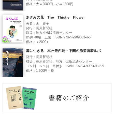
価格：大＝2000円、小＝1500円
あざみの花 The Thistle Flower
著者：古川豊子
発行：長周新聞社
取扱：地方小出版流通センター
B5判 48項 上製 ISBN 978-4-9909603-4-6
価格：￥2000Ｅ
海に生きる 本州最西端・下関の漁業密着ルポ
発行：長周新聞社
取扱：長周新聞社、地方小出版流通センター
Ｂ５判 ５２頁 帯付き ISBN 978-4-9909603-3-9
価格：1,600円＋税