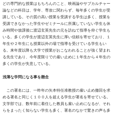
どの専門的な授業はもちろんのこと、映画論やサブカルチャー
論などの科目は、学年、専攻に関わらず、毎年多くの学生が受
講している。その質の高い授業を受講する学生は多く、授業を
受講できなかった学生やゼミナールに所属していない学生も休
み時間や放課後に渡辺玄英先生の元を訪ねて指導を仰ぐ学生も
いる。多くの学生が渡辺玄英先生に厚い信頼を寄せており、１
年生や２年生にも授業以外の場で指導を受けている学生もい
る。来年度以降も大学で授業がおこなわれることが強く望まれ
る先生であり、今年度限りでの雇い止めに１年生から４年生の
多くの学生が失意している。
浅薄な学問になる事を懸念
この署名には、一昨年の矢本特任准教授の雇い止め撤回を求
める署名と同じく１００人を超える学生が署名を寄せている。
文学部では、数年前に着任した教員も雇い止めになるが、それ
らをまったく知らない学生も多く、署名のなかで驚きの声も多