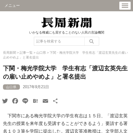
メニュー
いかなる権威にも屈することのない人民の言論機関
長周新聞
>
記事一覧
>
山口県
>
下関・梅光学院大学 学生有志「渡辺玄英先生の雇い
止めやめよ」と署名提出
下関・梅光学院大学 学生有志「渡辺玄英先生
の雇い止めやめよ」と署名提出
2017年9月21日
山口県
Twitter
Facebook
Line
Hatena
Email
共
有
下関市にある梅光学院大学の学生有志は１５日、「渡辺玄英
先生の授業を来年度も受講することができるよう」要請する署
名１０３筆を学院に提出した。渡辺玄英准教授は、文学部人文