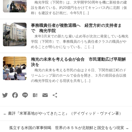
梅光学院（下関市）は、大学開学50周年を機に新校舎の建
設を進めている。約20億円をかけてキャンパス内に北館（仮
称）を建設する計画だ。今年5月 […]
事務職責任者が複数退職へ 経営方針の支持者ま
で 梅光学院
来年3月末での新たな雇い止め等が次次に発覚している梅光
学院（下関市）で、事務職員のうち責任者クラスの職員がや
めることが明らかになっている。こ […]
梅光の未来を考える会が会合 市民運動広げ早期解
決を
梅光の未来を考える市民の会は２６日、下関市細江町のド
リームシップ宙のホールで会合を開き、３月の前回会合以後
の梅光学院をめぐる現状を共有し […]
Twitter
Facebook
Line
Hatena
Email
共
有
←
書評『米軍基地がやってきたこと』（デイヴィッド・ヴァイン著）
孤立する米国の軍事恫喝 世界の８５％が北朝鮮と国交をもつ現実
→