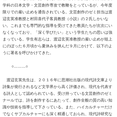
学科の日本文学・文芸創作専攻で教鞭をとっているが、今年度
限りでの雇い止めを通告されている。文芸創作のゼミ担当は渡
辺玄英准教授と村田喜代子客員教授（小説）の２氏しかいな
い。これまでも専門的な指導を受けてきた教員たちが次次にい
なくなっており、「深く学びたい」という学生たちの思いは強
まっている。学生有志らは、渡辺玄英准教授の雇い止めが俎上
にのぼった６月頃から夏休みを挟んだ９月にかけて、以下のよ
うに署名を呼びかけてきた。
○………○
渡辺玄英先生は、２０１６年に思潮社出版の現代詩文庫より
詩集が発行されるなど文学界から高く評価され、現代を代表す
る詩人として認められている。受け持っている文芸創作のゼミ
ナールでは、詩を創作するにあたって、創作全般の質の高い知
識や技術を指導して下さっている。また、ハイカルチャーだけ
でなくサブカルチャーにも深く精通しておられ、現代詩研究な