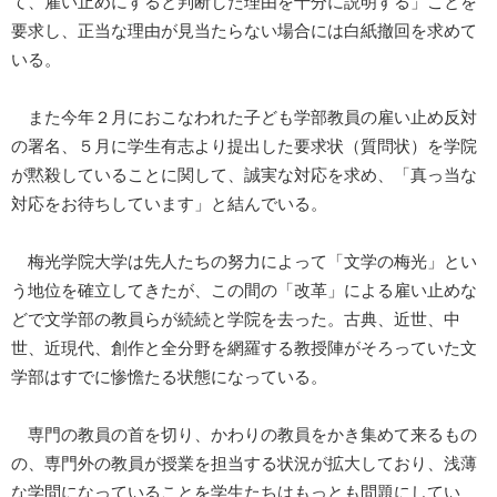
て、雇い止めにすると判断した理由を十分に説明する」ことを
要求し、正当な理由が見当たらない場合には白紙撤回を求めて
いる。
また今年２月におこなわれた子ども学部教員の雇い止め反対
の署名、５月に学生有志より提出した要求状（質問状）を学院
が黙殺していることに関して、誠実な対応を求め、「真っ当な
対応をお待ちしています」と結んでいる。
梅光学院大学は先人たちの努力によって「文学の梅光」とい
う地位を確立してきたが、この間の「改革」による雇い止めな
どで文学部の教員らが続続と学院を去った。古典、近世、中
世、近現代、創作と全分野を網羅する教授陣がそろっていた文
学部はすでに惨憺たる状態になっている。
専門の教員の首を切り、かわりの教員をかき集めて来るもの
の、専門外の教員が授業を担当する状況が拡大しており、浅薄
な学問になっていることを学生たちはもっとも問題にしてい