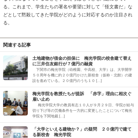
る。これまで、学生たちの署名や要望に対して「怪文書だ」な
どとして黙殺してきた学院がどのように対応するのか注目され
る。
関連する記事
土地建物が借金の担保に 梅光学院の校舎建て替え
に三井住友銀行が７億円の融資
下関市の梅光学院（幼稚園、中高校、大学）は、大学開学
５０周年を機に約２０億円かけた新校舎（仮称・北館）の建
設を進めている。２０億円のうち１０ […]
梅光学院を教授たちが提訴 「赤字」理由に相次ぐ
雇い止め
梅光学院大学の教員有志１０人が９月２９日、学院が給与
切り下げ等の労働条件を一方的に変更したことについて梅光
学院を下関地裁 […]
「大学といえる建物か？」の疑問 ２０億円で建て
る新校舎 梅光学院