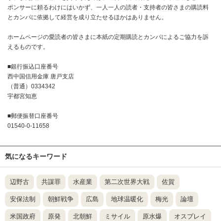
ポンサーに頼るわけにはいかず、一人一人の読者・支持者の皆さまの購読料
とカンパに依拠して経営を成り立たせるほかはありません。
ホームページの愛読者の皆さまに本紙の定期購読とカンパによるご協力を訴
えるものです。
■銀行振込口座番号
西中国信用金庫 唐戸支店
（普通）0334342
宇都宮知恵
■郵便振替口座番号
01540-0-11658
気になるキーワード
辺野古
共謀罪
水産業
第二次世界大戦
佐賀
安保法制
朝鮮戦争
広島
地球温暖化
梅光
論壇
米国政府
原発
北朝鮮
ミサイル
原水爆
オスプレイ