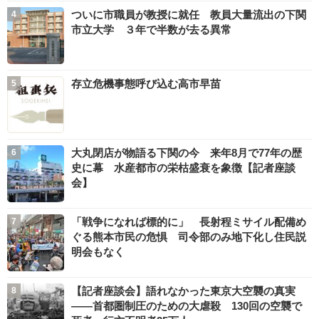
ついに市職員が教授に就任 教員大量流出の下関
市立大学 ３年で半数が去る異常
存立危機事態呼び込む高市早苗
大丸閉店が物語る下関の今 来年8月で77年の歴
史に幕 水産都市の栄枯盛衰を象徴【記者座談
会】
「戦争になれば標的に」 長射程ミサイル配備め
ぐる熊本市民の危惧 司令部のみ地下化し住民説
明会もなく
【記者座談会】語れなかった東京大空襲の真実
――首都圏制圧のための大虐殺 130回の空襲で