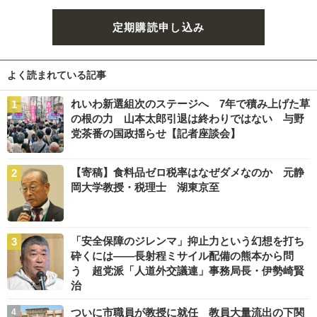
定期購読申し込み
よく読まれている記事
れいわ新選組次のステージへ 7年で積み上げた草
の根の力 山本太郎引退は終わりではない 与野
党茶番の国政揺らせ【記者座談会】
【寄稿】食料品ゼロ税率はなぜダメなのか 元静
岡大学教授・税理士 湖東京至
「安全保障のジレンマ」抑止力という幻想を打ち
砕くには――長射程ミサイル配備の熊本から問
う 超党派「人道外交議連」事務局長・伊勢崎賢
治
ついに市職員が教授に就任 教員大量流出の下関