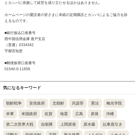
とカンパに依拠して経営を成り立たせるほかはありません。
ホームページの愛読者の皆さまに本紙の定期購読とカンパによるご協力を訴
えるものです。
■銀行振込口座番号
西中国信用金庫 唐戸支店
（普通）0334342
宇都宮知恵
■郵便振替口座番号
01540-0-11658
気になるキーワード
朝鮮戦争
安倍政府
北朝鮮
共謀罪
憲法
梅光学院
米軍
米国政府
佐賀
地震
広島
原発
沖縄
第二次世界大戦
自衛隊
上関原発
原水爆
以東底引き
辺野古
安保法制
下関
風力発電
ノドグロ
ミサイル