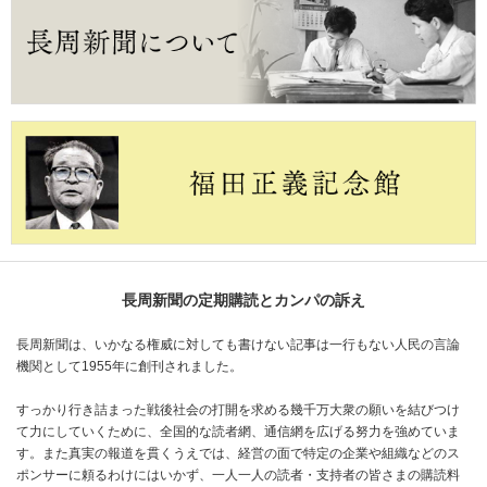
長周新聞の定期購読とカンパの訴え
長周新聞は、いかなる権威に対しても書けない記事は一行もない人民の言論
機関として1955年に創刊されました。
すっかり行き詰まった戦後社会の打開を求める幾千万大衆の願いを結びつけ
て力にしていくために、全国的な読者網、通信網を広げる努力を強めていま
す。また真実の報道を貫くうえでは、経営の面で特定の企業や組織などのス
ポンサーに頼るわけにはいかず、一人一人の読者・支持者の皆さまの購読料