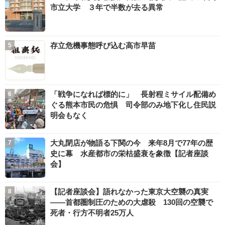
市立大学 ３年で半数が去る異常
存立危機事態呼び込む高市早苗
「戦争になれば標的に」 長射程ミサイル配備め
ぐる熊本市民の危惧 司令部のみ地下化し住民説
明会もなく
大丸閉店が物語る下関の今 来年8月で77年の歴
史に幕 水産都市の栄枯盛衰を象徴【記者座談
会】
【記者座談会】語れなかった東京大空襲の真実
――首都圏制圧のための大虐殺 130回の空襲で
死者・行方不明者25万人