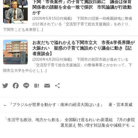
下関「市長案件」の子育て施設白紙に 議会は保育
関係者の請願を全会一致で採択 市民論議が行政動
かす
(2026年5月15日付掲載) 下関市の旧第一幼稚園跡地に整備
が計画されている「交流型子育て総合支援施設」をめぐり、
下関市こども未来部 […]
お友だちで溢れかえる下関市立大 市長&学長界隈が
大賑わい 疑惑の子育て施設めぐり議会に動き【記
者座談会】
(2026年4月20日付掲載) 下関市の前田市政が進めている
「交流型子育て総合支援施設」の整備事業とかかわって、下
関市立大学を中心とし […]
Twitter
Facebook
Line
Hatena
Email
共
有
←
『ブラジルが世界を動かす：南米の経済大国はいま』 著・宮本英威
「生活守る政治、地方から創る」 全国駆け巡るれいわ新選組 7月の参院
選見据え 勢い増す対話集会や減税デモ
→