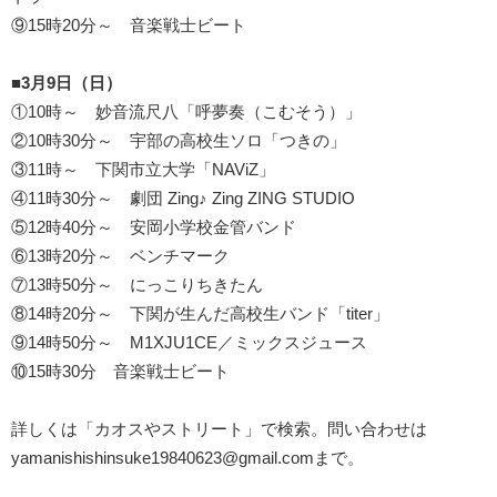
⑨15時20分～ 音楽戦士ビート
■3月9日（日）
①10時～ 妙音流尺八「呼夢奏（こむそう）」
②10時30分～ 宇部の高校生ソロ「つきの」
③11時～ 下関市立大学「NAViZ」
④11時30分～ 劇団 Zing♪ Zing ZING STUDIO
⑤12時40分～ 安岡小学校金管バンド
⑥13時20分～ ベンチマーク
⑦13時50分～ にっこりちきたん
⑧14時20分～ 下関が生んだ高校生バンド「titer」
⑨14時50分～ M1XJU1CE／ミックスジュース
⑩15時30分 音楽戦士ビート
詳しくは「カオスやストリート」で検索。問い合わせは
yamanishishinsuke19840623@gmail.comまで。