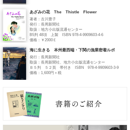
あざみの花 The Thistle Flower
著者：古川豊子
発行：長周新聞社
取扱：地方小出版流通センター
B5判 48項 上製 ISBN 978-4-9909603-4-6
価格：￥2000Ｅ
海に生きる 本州最西端・下関の漁業密着ルポ
発行：長周新聞社
取扱：長周新聞社、地方小出版流通センター
Ｂ５判 ５２頁 帯付き ISBN 978-4-9909603-3-9
価格：1,600円＋税