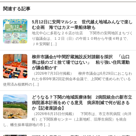
関連する記事
5月12日に安岡マルシェ 世代越え地域みんなで楽し
む企画 海ではカヌー乗船体験も
地元中心に多彩な２６店が出店 下関市の安岡地区まちづく
り協議会は、１２日（日）の午前１０時から午後４時まで、
ＪＲ安岡駅 […]
柳井市議会が中間貯蔵施設反対請願を採択 「山口
県は核のゴミ捨て場ではない」 粘り強い住民運動
が議会動かす
（2026年7月3日付掲載） 柳井市議会は6月29日におこなわ
れた令和9年第2回定例会本会議で、上関町で進められている
使用済み核燃料の […]
どうなる？下関の地域医療体制 2病院統合の新市立
病院基本計画をめぐる意見 病床削減で何が起きる
か【記者座談会】
（2026年6月15日付掲載） 下関市は、市立市民病院（向洋
町）と下関医療センター（上新地町、旧厚生病院）を統合
し、幡生操車場跡地の市 […]