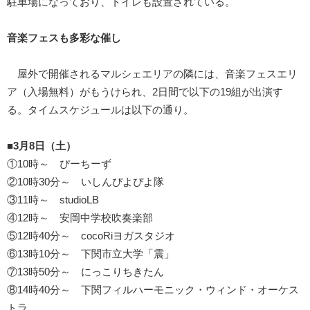
駐車場になっており、トイレも設置されている。
音楽フェスも多彩な催し
屋外で開催されるマルシェエリアの隣には、音楽フェスエリ
ア（入場無料）がもうけられ、2日間で以下の19組が出演す
る。タイムスケジュールは以下の通り。
■3月8日（土）
①10時～ ぴーちーず
②10時30分～ いしんぴよぴよ隊
③11時～ studioLB
④12時～ 安岡中学校吹奏楽部
⑤12時40分～ cocoRiヨガスタジオ
⑥13時10分～ 下関市立大学「震」
⑦13時50分～ にっこりちきたん
⑧14時40分～ 下関フィルハーモニック・ウィンド・オーケス
トラ