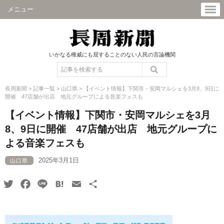
メニュー
いかなる権威にも屈することのない人民の言論機関
長周新聞
>
記事一覧
>
山口県
>
【イベント情報】下関市・安岡マルシェを3月8、9日に
開催 47店舗が出店 地元グループによる音楽フェスも
【イベント情報】下関市・安岡マルシェを3月
8、9日に開催 47店舗が出店 地元グループに
よる音楽フェスも
2025年3月1日
山口県
Twitter
Facebook
Line
Hatena
Email
共
有