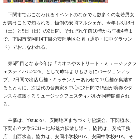
下関市でおこなわれるイベントのなかでも数多くの老若男女
が集うことで知られる、恒例の安岡マルシェが、今年も3月8日
（土）と9日（日）の2日間、それぞれ午前10時から午後4時ま
で、下関市安岡町4丁目の安岡地区公園（通称・旧中グラウン
ド）でおこなわれる。
第6回目となる今年は「カオスやストリート・ミュージックフ
ェスティバル2025」として昨年よりもさらにバージョンアッ
プ。2日間で出店店舗・キッチンカーあわせて47店舗が集結す
るとともに、次世代の音楽家を中心に2日間で19組が演奏やダ
ンスを披露するミュージックフェスティバルが同時開催され
る。
主催は、Ystudio+、安岡地区まちづくり協議会、下関植木、
下関市立大学SCU～地域魅力拡散し隊～。協賛は、安成工務
店、山西水産。協力は、安岡小学校PTA、安岡中学校PTA。そ