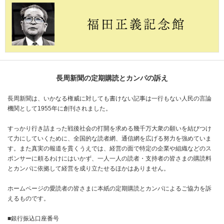
長周新聞の定期購読とカンパの訴え
長周新聞は、いかなる権威に対しても書けない記事は一行もない人民の言論
機関として1955年に創刊されました。
すっかり行き詰まった戦後社会の打開を求める幾千万大衆の願いを結びつけ
て力にしていくために、全国的な読者網、通信網を広げる努力を強めていま
す。また真実の報道を貫くうえでは、経営の面で特定の企業や組織などのス
ポンサーに頼るわけにはいかず、一人一人の読者・支持者の皆さまの購読料
とカンパに依拠して経営を成り立たせるほかはありません。
ホームページの愛読者の皆さまに本紙の定期購読とカンパによるご協力を訴
えるものです。
■銀行振込口座番号