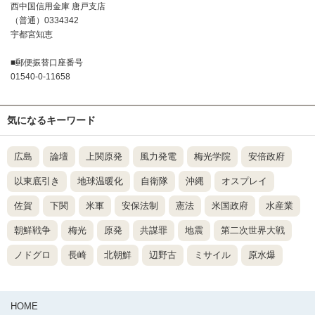
西中国信用金庫 唐戸支店
（普通）0334342
宇都宮知恵
■郵便振替口座番号
01540-0-11658
気になるキーワード
広島
論壇
上関原発
風力発電
梅光学院
安倍政府
以東底引き
地球温暖化
自衛隊
沖縄
オスプレイ
佐賀
下関
米軍
安保法制
憲法
米国政府
水産業
朝鮮戦争
梅光
原発
共謀罪
地震
第二次世界大戦
ノドグロ
長崎
北朝鮮
辺野古
ミサイル
原水爆
HOME