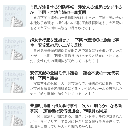
市民が注目する消防移転 津波来る場所になぜ作る
か 下関・本池市議の一般質問
６月下関市議会の一般質問がはじまった。下関市民の会の
本池妙子市議は、埋立地への消防庁舎移転問題や、大不況の
もとで市民生活の実態を中尾市政はど […]
婦女暴行魔を逮捕せよ 下関市豊浦町の旅館で事
件 安倍派の思い上がり反映
自民党安倍派の関係者が飲み屋で婦女暴行を働いていたこ
とが、この間、下関の裏通りでひっそりと話題にされてき
た。女性たちの世間体が関わっているだ […]
安倍支配の全国モデル議会 議会不要の一元代表
制 下関市議会
安倍首相のお膝下の下関市議会で、採決の際に棄権してい
た市民派議員を懲罰対象にするという議会ルールを無視した
ヤクザ的な恫喝が加えられていること […]
豊浦町川棚・婦女暴行事件 次々に明らかになる新
事実 加害者は安倍後援会、市職員も同席
下関市豊浦町川棚にある川棚グランドホテルに併設された
バー「マグノリア」で５月に起きた婦女暴行事件を巡って、
現場を目撃していた人人や関係者から […]