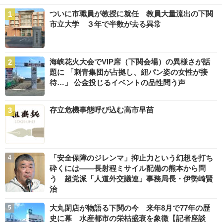
ついに市職員が教授に就任 教員大量流出の下関
市立大学 ３年で半数が去る異常
海峡花火大会でVIP席（下関会場）の異様さが話
題に 「刺青集団が占拠し、紐パン姿の女性が接
待…」 公金投じるイベントの品性問う声
存立危機事態呼び込む高市早苗
「安全保障のジレンマ」抑止力という幻想を打ち
砕くには――長射程ミサイル配備の熊本から問
う 超党派「人道外交議連」事務局長・伊勢崎賢
治
大丸閉店が物語る下関の今 来年8月で77年の歴
史に幕 水産都市の栄枯盛衰を象徴【記者座談