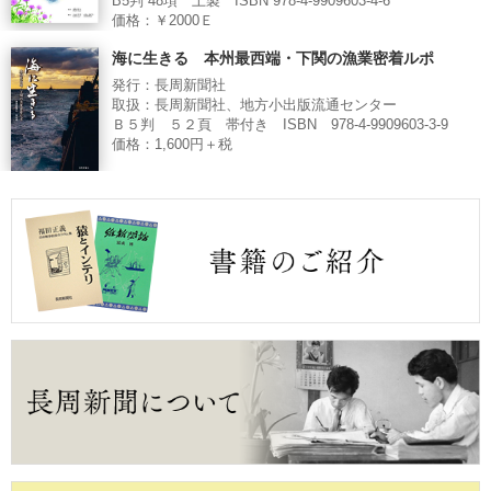
B5判 48項 上製 ISBN 978-4-9909603-4-6
価格：￥2000Ｅ
海に生きる 本州最西端・下関の漁業密着ルポ
発行：長周新聞社
取扱：長周新聞社、地方小出版流通センター
Ｂ５判 ５２頁 帯付き ISBN 978-4-9909603-3-9
価格：1,600円＋税