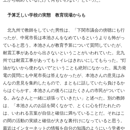
予算乏しい学校の実態 教育現場からも
北九州で教師をしていた男性は、「下関市議会の傍聴にも行
ったが、中尾市長は本池さんをなめているというよりも怖がっ
ていると思う。本池さんが教育予算について質問していたが、
耐震工事があるから出さないということがいわれていた。北九
州では耐震工事があってもトイレはきれいにしてもらった。“灯
油がないから使わないで”ということも絶対になかった。風力発
電の質問にも中尾市長は答えなかったが、本池さんの意見はみ
んなの意見を集約したもので、まともに話していたら負けるか
らはぐらかす。本池さんの後ろにはたくさんの市民がついてい
る。みなさんと一緒に頑張っていきたい」と述べた。別の教師
は、「本池さんのお話を聞くなかで、とくに心を打たれたの
は、いわれる言葉が自信と確信に満ちていることだ。それはこ
の間の活動の実績と確信が大きな裏付けになっていると思う。
最近はインターネットの情報を自分の知識のようにいう学者や