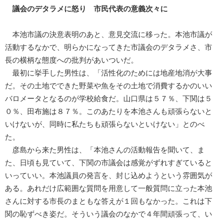
議会のデタラメに怒り 市民代表の意義次々に
本池市議の決意表明のあと、意見交流に移った。本池市議が
活動するなかで、明らかになってきた市議会のデタラメさ、市
長の横柄な態度への批判があいついだ。
最初に挙手した男性は、「活性化のためには地産地消が大事
だ。その土地でできた野菜や魚をその土地で消費するかのいい
バロメータとなるのが学校給食だ。山口県は５７％、下関は５
０％、田布施は８７％。このあたりを本池さんも頑張らないと
いけないが、同時に私たちも頑張らないといけない」とのべ
た。
彦島から来た男性は、「本池さんの活動報告を聞いて、ま
た、日頃も見ていて、下関の市議会は感覚がずれすぎていると
いっていい。本池議員の発言を、封じ込めようという雰囲気が
ある。あれだけ広範囲な質問を用意して一般質問に立った本池
さんに対する市長のまともな答えが１回もなかった。これは下
関の恥ずべき姿だ。そういう議会のなかで４年間頑張って、い