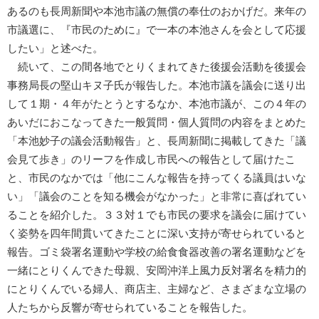
あるのも長周新聞や本池市議の無償の奉仕のおかげだ。来年の
市議選に、『市民のために』で一本の本池さんを会として応援
したい」と述べた。
続いて、この間各地でとりくまれてきた後援会活動を後援会
事務局長の堅山キヌ子氏が報告した。本池市議を議会に送り出
して１期・４年がたとうとするなか、本池市議が、この４年の
あいだにおこなってきた一般質問・個人質問の内容をまとめた
「本池妙子の議会活動報告」と、長周新聞に掲載してきた「議
会見て歩き」のリーフを作成し市民への報告として届けたこ
と、市民のなかでは「他にこんな報告を持ってくる議員はいな
い」「議会のことを知る機会がなかった」と非常に喜ばれてい
ることを紹介した。３３対１でも市民の要求を議会に届けてい
く姿勢を四年間貫いてきたことに深い支持が寄せられていると
報告。ゴミ袋署名運動や学校の給食食器改善の署名運動などを
一緒にとりくんできた母親、安岡沖洋上風力反対署名を精力的
にとりくんでいる婦人、商店主、主婦など、さまざまな立場の
人たちから反響が寄せられていることを報告した。