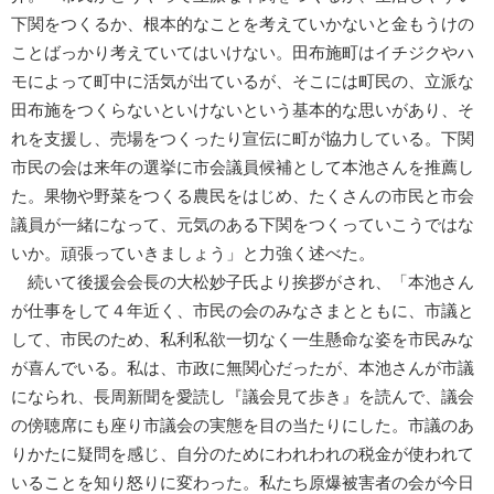
下関をつくるか、根本的なことを考えていかないと金もうけの
ことばっかり考えていてはいけない。田布施町はイチジクやハ
モによって町中に活気が出ているが、そこには町民の、立派な
田布施をつくらないといけないという基本的な思いがあり、そ
れを支援し、売場をつくったり宣伝に町が協力している。下関
市民の会は来年の選挙に市会議員候補として本池さんを推薦し
た。果物や野菜をつくる農民をはじめ、たくさんの市民と市会
議員が一緒になって、元気のある下関をつくっていこうではな
いか。頑張っていきましょう」と力強く述べた。
続いて後援会会長の大松妙子氏より挨拶がされ、「本池さん
が仕事をして４年近く、市民の会のみなさまとともに、市議と
して、市民のため、私利私欲一切なく一生懸命な姿を市民みな
が喜んでいる。私は、市政に無関心だったが、本池さんが市議
になられ、長周新聞を愛読し『議会見て歩き』を読んで、議会
の傍聴席にも座り市議会の実態を目の当たりにした。市議のあ
りかたに疑問を感じ、自分のためにわれわれの税金が使われて
いることを知り怒りに変わった。私たち原爆被害者の会が今日