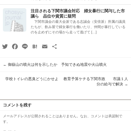
注目される下関市議会対応 婦女暴行に関与した市
議ら 品位や資質に疑問
下関市議会の最大会派である志誠会（安倍派）所属の議員
たちが、飲み屋で婦女暴行を働いたり、仲間が暴行している
のを止めずにその場から走って逃げて […]
Twitter
Facebook
Line
Hatena
Email
共
有
←
御嶽山の噴火は何を示したか 予知できぬ地震や火山噴火
学校トイレの悪臭どうにかせよ 教育予算ケチる下関市政 市議１人
分の給与で解決
→
コメントを残す
メールアドレスが公開されることはありません。なお、コメントは承認制で
す。