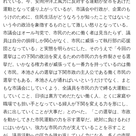
れている。今、安岡沖洋上風力に反対する運動が全市をあげた
運動となって盛り上がっているが、市議会や行政が、企業のも
うけのために、住民生活がどうなろうが知ったことではないと
いう今の政治を象徴するものとして激しい怒りとなっている。
市議会はオール与党で、市民のために働く者は見当たらず、議
員は自分の損得しか関心がなく、市民に威張って執行部の応援
団となっている」と実態を明らかにした。そのうえで「今回の
選挙はこの下関の政治を変えるための市民の力を炸裂させる選
挙だ。いかなる権力者が威張っても一番力を持っているのは働
く市民。本池さんの選挙は下関市政の主人公である働く市民の
選挙でもある。本池さんが通ればいいというだけでなく、まと
もな市議会にしていくよう、全議員を市民の力で縛る大運動に
していくこと、日頃は裏方でめだたない働く人、とくに家庭や
職場でも担い手となっている婦人が下関を変える力を形にし、
表に出していくことが大事だ」とのべた。「この選挙は、市政
を動かしてきた市民運動の力を示す選挙だ。絶対に負けるわけ
にはいかない。強力な市民の力が支えていることを示すこと
が、議員活動への圧力を跳ね返していく力になる。多くの市民