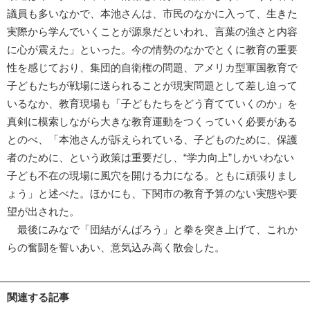
議員も多いなかで、本池さんは、市民のなかに入って、生きた
実際から学んでいくことが源泉だといわれ、言葉の強さと内容
に心が震えた」といった。今の情勢のなかでとくに教育の重要
性を感じており、集団的自衛権の問題、アメリカ型軍国教育で
子どもたちが戦場に送られることが現実問題として差し迫って
いるなか、教育現場も「子どもたちをどう育てていくのか」を
真剣に模索しながら大きな教育運動をつくっていく必要がある
とのべ、「本池さんが訴えられている、子どものために、保護
者のために、という政策は重要だし、“学力向上”しかいわない
子ども不在の現場に風穴を開ける力になる。ともに頑張りまし
ょう」と述べた。ほかにも、下関市の教育予算のない実態や要
望が出された。
最後にみなで「団結がんばろう」と拳を突き上げて、これか
らの奮闘を誓いあい、意気込み高く散会した。
関連する記事