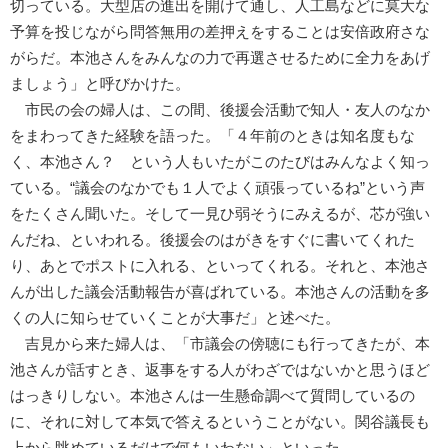
切っている。大型店の進出を開けて通し、人工島などに莫大な
予算を投じながら問答無用の差押えをすることは安倍政府さな
がらだ。本池さんをみんなの力で再選させるために全力をあげ
ましょう」と呼びかけた。
市民の会の婦人は、この間、後援会活動で知人・友人のなか
をまわってきた経験を語った。「４年前のときは知名度もな
く、本池さん？ という人もいたがこのたびはみんなよく知っ
ている。“議会のなかでも１人でよく頑張っているね”という声
をたくさん聞いた。そして一見ひ弱そうにみえるが、芯が強い
んだね、といわれる。後援会のはがきをすぐに書いてくれた
り、あとでポストに入れる、といってくれる。それと、本池さ
んが出した議会活動報告が喜ばれている。本池さんの活動を多
くの人に知らせていくことが大事だ」と述べた。
吉見から来た婦人は、「市議会の傍聴にも行ってきたが、本
池さんが話すとき、返事をする人がわざではないかと思うほど
はっきりしない。本池さんは一生懸命調べて質問しているの
に、それに対して本気で答えるということがない。関谷議長も
上から眺めているだけで何もいわない」といった。