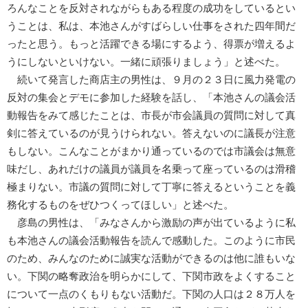
ろんなことを反対されながらもある程度の成功をしているとい
うことは、私は、本池さんがすばらしい仕事をされた四年間だ
ったと思う。もっと活躍できる場にするよう、得票が増えるよ
うにしないといけない。一緒に頑張りましょう」と述べた。
続いて発言した商店主の男性は、９月の２３日に風力発電の
反対の集会とデモに参加した経験を話し、「本池さんの議会活
動報告をみて感じたことは、市長が市会議員の質問に対して真
剣に答えているのが見うけられない。答えないのに議長が注意
もしない。こんなことがまかり通っているのでは市議会は無意
味だし、あれだけの議員が議員を名乗って座っているのは滑稽
極まりない。市議の質問に対して丁寧に答えるということを義
務化するものをぜひつくってほしい」と述べた。
彦島の男性は、「みなさんから激励の声が出ているように私
も本池さんの議会活動報告を読んで感動した。このように市民
のため、みんなのために誠実な活動ができるのは他に誰もいな
い。下関の略奪政治を明らかにして、下関市政をよくすること
について一点のくもりもない活動だ。下関の人口は２８万人を