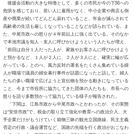
後援会活動の大きな特徴として、多くの市民が今の下関への
危惧を感じており、若い人に雇用がなく、中小企業や商店も倒
産や廃業が続いてどんどん寂れていること、年金が減らされて
高齢者の生活も厳しくなっていることなどが語られている。ま
た、中尾市政への怒りが４年前以上に強く出ている。そのなか
で本池市議を知人・友人に呼びかけようという人たちが増え、
「前回は自分１人だった人が、家族やお客さんに呼びかけよう
と預かるなど、１人が２人に、２人が３人にと、確実に輪が広
がっている」とのべ、風力反対の署名をたくさん集めている婦
人が職場で議員の婦女暴行事件が話題になったと話して、婦人
たちの多い職場で広げようと宣伝物を預かる動きになっている
こと、今まで市役所に協力してきた団体の人たちも、市長への
怒りを語り多数預かって協力している様子が報告された。
「下関は、江島市政から中尾市政へとかわったが、その実態
は“安倍市政”で、税金の取り立て強化や教育への政治介入、大
手企業だけがもうけていく箱物三昧の観光立国路線、民主主義
否定の行政・議会運営など、国政の先端を行く政治がおこなわ