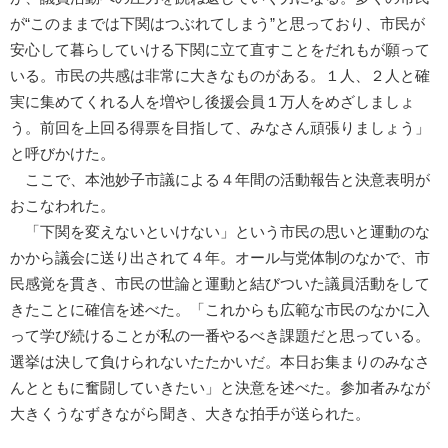
が“このままでは下関はつぶれてしまう”と思っており、市民が
安心して暮らしていける下関に立て直すことをだれもが願って
いる。市民の共感は非常に大きなものがある。１人、２人と確
実に集めてくれる人を増やし後援会員１万人をめざしましょ
う。前回を上回る得票を目指して、みなさん頑張りましょう」
と呼びかけた。
ここで、本池妙子市議による４年間の活動報告と決意表明が
おこなわれた。
「下関を変えないといけない」という市民の思いと運動のな
かから議会に送り出されて４年。オール与党体制のなかで、市
民感覚を貫き、市民の世論と運動と結びついた議員活動をして
きたことに確信を述べた。「これからも広範な市民のなかに入
って学び続けることが私の一番やるべき課題だと思っている。
選挙は決して負けられないたたかいだ。本日お集まりのみなさ
んとともに奮闘していきたい」と決意を述べた。参加者みなが
大きくうなずきながら聞き、大きな拍手が送られた。