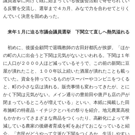
議員選挙に向けて既に始まっている後援会活動で寄せられてい
る反響を交流し、選挙まで４カ月、みなで力を合わせてとりく
んでいく決意を固めあった。
来年１月に迫る市議会議員選挙 下関立て直しへ熱気溢れる
初めに、後援会顧問で退職教師の古田好都氏が挨拶。「ほか
の町の人に出会うと下関は元気がないといわれる。下関は１年
に人口が２０００人ほど減っているそうで、この前の新聞に豆
屋が潰れたこと、１００年以上続いた酒屋が潰れたことも載っ
ていた。資金を持っているものがスーパーやコンビニをつくる
と、町の小さな店は潰れる。販売事情も変わってきたが、とに
かく下関は元気がない。メイン通りの豊前田や唐戸も店の戸が
閉まっているところが増えている」といい、本紙に掲載した田
布施町の特産品・イチジクとハモの祭りを紹介。地元農業高校
もかかわってさまざまな商品をつくったり、高齢化によって半
減している農家の後継者育成を町をあげておこなっていると紹
介。「市民がどうやって立派な下関をつくるか、生活しやすい