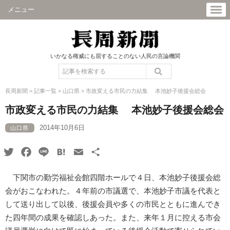
メニュー
いかなる権威にも屈することのない人民の言論機関
長周新聞
>
記事一覧
>
山口県
>
市政変える市民の力結集 本池妙子後援会総会
市政変える市民の力結集 本池妙子後援会総会
2014年10月6日
山口県
Twitter
Facebook
Line
Hatena
Email
共
有
下関市の勤労福祉会館四階ホールで４日、本池妙子後援会総
会がおこなわれた。４年前の市議選で、本池妙子市議を代表と
して送り出して以後、後援会員や多くの市民とともに進んでき
た四年間の成果を確認しあった。また、来年１月に控える市会