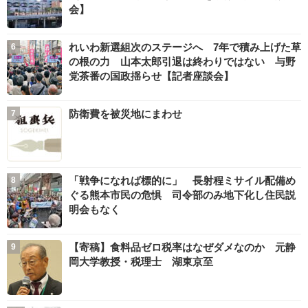
会】
れいわ新選組次のステージへ 7年で積み上げた草
の根の力 山本太郎引退は終わりではない 与野
党茶番の国政揺らせ【記者座談会】
防衛費を被災地にまわせ
「戦争になれば標的に」 長射程ミサイル配備め
ぐる熊本市民の危惧 司令部のみ地下化し住民説
明会もなく
【寄稿】食料品ゼロ税率はなぜダメなのか 元静
岡大学教授・税理士 湖東京至