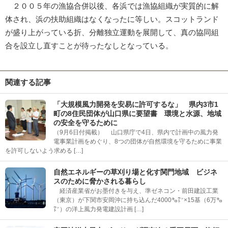
２００５年の漁協合併以後、各浜では漁協組織が実質的に解
体され、浜の扶助組織はなくなったに等しい。スコットランド
が盛り上がっている折、分離独立運動を展開して、真の協同組
合を設立し直すことが待ったなしとなっている。
関連する記事
「大規模風力開発を安易に許可するな」 県内3市1
町の8住民団体が山口県に要望書 環境と水源、地域
の安全を守るために
（9月6日付掲載） 山口県庁で4日、県内で計画中の風力発
電事業計画をめぐり、8つの団体が自然環境を守るために事業
を許可しないよう求める […]
自然エネルギーの草刈り場と化す関門地域 ビジネ
スのために脅かされる暮らし
経済産業省がお墨付きを与え、準ゼネコン・前田建設工業
（東京）が下関市安岡沖に持ち込んだ4000㌔㍗×15基（6万㌔
㍗）の洋上風力発電建設計画 […]