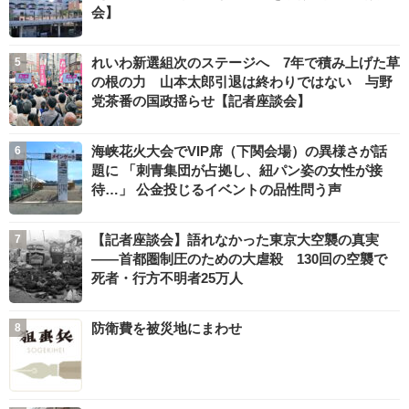
会】
れいわ新選組次のステージへ 7年で積み上げた草
の根の力 山本太郎引退は終わりではない 与野
党茶番の国政揺らせ【記者座談会】
海峡花火大会でVIP席（下関会場）の異様さが話
題に 「刺青集団が占拠し、紐パン姿の女性が接
待…」 公金投じるイベントの品性問う声
【記者座談会】語れなかった東京大空襲の真実
――首都圏制圧のための大虐殺 130回の空襲で
死者・行方不明者25万人
防衛費を被災地にまわせ