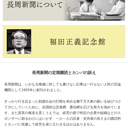
長周新聞の定期購読とカンパの訴え
長周新聞は、いかなる権威に対しても書けない記事は一行もない人民の言論
機関として1955年に創刊されました。
すっかり行き詰まった戦後社会の打開を求める幾千万大衆の願いを結びつけ
て力にしていくために、全国的な読者網、通信網を広げる努力を強めていま
す。また真実の報道を貫くうえでは、経営の面で特定の企業や組織などのス
ポンサーに頼るわけにはいかず、一人一人の読者・支持者の皆さまの購読料
とカンパに依拠して経営を成り立たせるほかはありません。