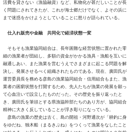
活費を貸さない（漁協融資）など、私物化が甚だしいことが長
く問題にされてきたが、これが海士郷だけでなく、よその浜に
まで迷惑をかけようとしていることに怒りが語られている。
仕入れ販売や金融 共同化で経済状態一変
そもそも漁業協同組合は、長年困難な経営状態に置かれた零
細の漁業者が団結し、多額の資金がかかる漁具・漁船を互いに
融通しあい、また漁業を営むうえでさまざまに起こる問題を解
決し、発展させるべく組織されたものである。現在、廣田氏が
運営委員長を務める彦島の漁業協同組合・信用組合もまた、漁
業者の困窮状態を打開するため、先人たちが漁業の発展を願っ
て心血注いで設立したものだった。その歴史を振り返ったと
き、廣田氏を筆頭とする県漁協幹部たちのあり方が、協同組合
精神に大きく反していることが浮き彫りになっている。
彦島の漁業の歴史は古く、島の開祖・河野通次が「耕釣に身
をゆだね、独木船（まるきぶね）をつくって漁業をなしたこと