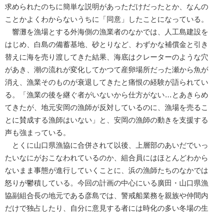
求められたのちに簡単な説明があっただけだったとか、なんの
ことかよくわからないうちに「同意」したことになっている。
響灘を漁場とする外海側の漁業者のなかでは、人工島建設を
はじめ、白島の備蓄基地、砂とりなど、わずかな補償金と引き
替えに海を売り渡してきた結果、海底はクレーターのような穴
があき、潮の流れが変化してかつて産卵場所だった瀬から魚が
消え、漁業そのものが衰退してきたと痛恨の経験が語られてい
る。「漁業の後を継ぐ者がいないから仕方がない…とあきらめ
てきたが、地元安岡の漁師が反対しているのに、漁場を売るこ
とに賛成する漁師はいない」と、安岡の漁師の動きを支援する
声も強まっている。
とくに山口県漁協に合併されて以後、上層部のあいだでいっ
たいなにがおこなわれているのか、組合員にはほとんどわから
ないまま事態が進行していくことに、浜の漁師たちのなかでは
怒りが鬱積している。今回の計画の中心にいる廣田・山口県漁
協副組合長の地元である彦島では、警戒船業務を親族や仲間内
だけで独占したり、自分に意見する者には時化の多い冬場の生