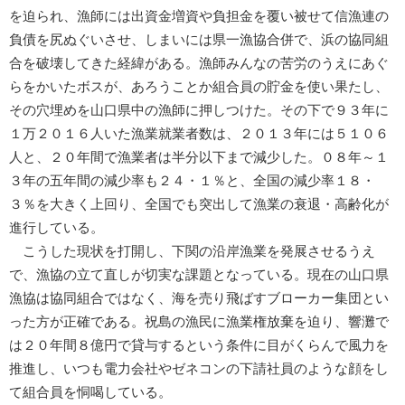
を迫られ、漁師には出資金増資や負担金を覆い被せて信漁連の
負債を尻ぬぐいさせ、しまいには県一漁協合併で、浜の協同組
合を破壊してきた経緯がある。漁師みんなの苦労のうえにあぐ
らをかいたボスが、あろうことか組合員の貯金を使い果たし、
その穴埋めを山口県中の漁師に押しつけた。その下で９３年に
１万２０１６人いた漁業就業者数は、２０１３年には５１０６
人と、２０年間で漁業者は半分以下まで減少した。０８年～１
３年の五年間の減少率も２４・１％と、全国の減少率１８・
３％を大きく上回り、全国でも突出して漁業の衰退・高齢化が
進行している。
こうした現状を打開し、下関の沿岸漁業を発展させるうえ
で、漁協の立て直しが切実な課題となっている。現在の山口県
漁協は協同組合ではなく、海を売り飛ばすブローカー集団とい
った方が正確である。祝島の漁民に漁業権放棄を迫り、響灘で
は２０年間８億円で貸与するという条件に目がくらんで風力を
推進し、いつも電力会社やゼネコンの下請社員のような顔をし
て組合員を恫喝している。