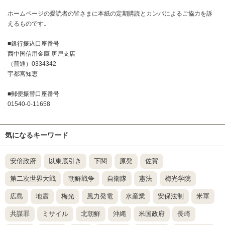
ホームページの愛読者の皆さまに本紙の定期購読とカンパによるご協力を訴
えるものです。
■銀行振込口座番号
西中国信用金庫 唐戸支店
（普通）0334342
宇都宮知恵
■郵便振替口座番号
01540-0-11658
気になるキーワード
安倍政府
以東底引き
下関
原発
佐賀
第二次世界大戦
朝鮮戦争
自衛隊
憲法
梅光学院
広島
地震
梅光
風力発電
水産業
安保法制
米軍
共謀罪
ミサイル
北朝鮮
沖縄
米国政府
長崎