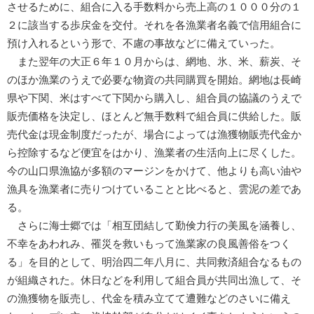
させるために、組合に入る手数料から売上高の１０００分の１
２に該当する歩戻金を交付。それを各漁業者名義で信用組合に
預け入れるという形で、不慮の事故などに備えていった。
また翌年の大正６年１０月からは、網地、氷、米、薪炭、そ
のほか漁業のうえで必要な物資の共同購買を開始。網地は長崎
県や下関、米はすべて下関から購入し、組合員の協議のうえで
販売価格を決定し、ほとんど無手数料で組合員に供給した。販
売代金は現金制度だったが、場合によっては漁獲物販売代金か
ら控除するなど便宜をはかり、漁業者の生活向上に尽くした。
今の山口県漁協が多額のマージンをかけて、他よりも高い油や
漁具を漁業者に売りつけていることと比べると、雲泥の差であ
る。
さらに海士郷では「相互団結して勤倹力行の美風を涵養し、
不幸をあわれみ、罹災を救いもって漁業家の良風善俗をつく
る」を目的として、明治四二年八月に、共同救済組合なるもの
が組織された。休日などを利用して組合員が共同出漁して、そ
の漁獲物を販売し、代金を積み立てて遭難などのさいに備え