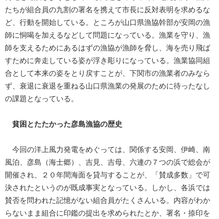
たちが組合員の九割の署名を携えて市長に反対表明を求めるな
ど、行動を開始している。ところが山口県漁協幹部が安岡の漁
師に恫喝を加えるなどして問題になっている。漁業を守り、漁
師を支えるためにあるはずの漁協が漁師を脅し、海を売り飛ば
すために奔走している姿が浮き彫りになっている。漁業協同組
合として本来の姿をとり戻すことが、下関市の漁業者のみなら
ず、衰退に衰退を重ねる山口県漁業の発展のために待ったなし
の課題となっている。
貧困とたたかった彦島漁協の歴史
今回の洋上風力発電をめぐっては、関係する安岡、伊崎、南
風泊、彦島（海士郷）、吉見、吉母、六連の７つの浜で総会が
開催され、２０年間海面を貸与することが、「賛成多数」で可
決されたというのが既成事実となっている。しかし、各浜では
賛否を問われた記憶がない組合員がたくさんいる。内容がわか
らないまま組合に印鑑の提出を求められたとか、署名・捺印を