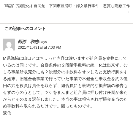
“噂話”で誤魔化す自民党 下関市豊浦町・婦女暴行事件 悪質な隠蔽工作
→
この記事へのコメント
阿部 和志
says:
2021年1月31日 at 7:03 PM
M県漁協は山口とはちょっと内容は違いますが組合員を食物にして
いるのは同じです。合併条件の２段階手数料の統一化は出来ず、む
しろ事業所販売分にも２段階分の手数料をオンしろと支所行脚をす
る始末。旧連合会事業で行っていた事業で不健全な未収金を約３億
円の穴を役員は責任を取らず、組合員にも最終的な損害額の報告も
せずのうのうとして、ツケをまんまと組合員に押し付け任期が来た
からとそのまま退任しました。本当の事は報告されず損金充当のた
め手数料を取られるだけです。困ったものです。
返信