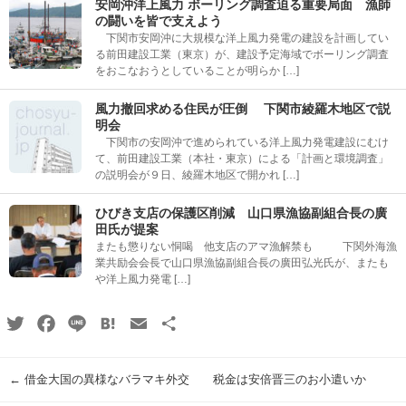
安岡沖洋上風力 ボーリング調査迫る重要局面 漁師
の闘いを皆で支えよう
下関市安岡沖に大規模な洋上風力発電の建設を計画してい
る前田建設工業（東京）が、建設予定海域でボーリング調査
をおこなおうとしていることが明らか […]
風力撤回求める住民が圧倒 下関市綾羅木地区で説
明会
下関市の安岡沖で進められている洋上風力発電建設にむけ
て、前田建設工業（本社・東京）による「計画と環境調査」
の説明会が９日、綾羅木地区で開かれ […]
ひびき支店の保護区削減 山口県漁協副組合長の廣
田氏が提案
またも懲りない恫喝 他支店のアマ漁解禁も 下関外海漁
業共励会会長で山口県漁協副組合長の廣田弘光氏が、またも
や洋上風力発電 […]
Twitter
Facebook
Line
Hatena
Email
共
有
←
借金大国の異様なバラマキ外交 税金は安倍晋三のお小遣いか