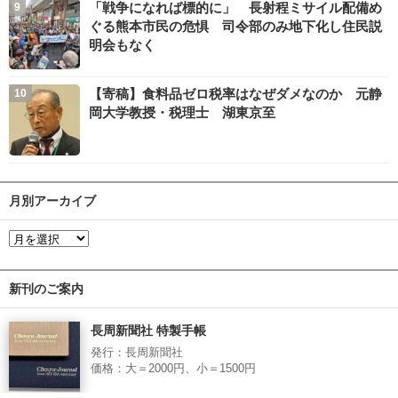
「戦争になれば標的に」 長射程ミサイル配備め
ぐる熊本市民の危惧 司令部のみ地下化し住民説
明会もなく
【寄稿】食料品ゼロ税率はなぜダメなのか 元静
岡大学教授・税理士 湖東京至
月別アーカイブ
新刊のご案内
長周新聞社 特製手帳
発行：長周新聞社
価格：大＝2000円、小＝1500円