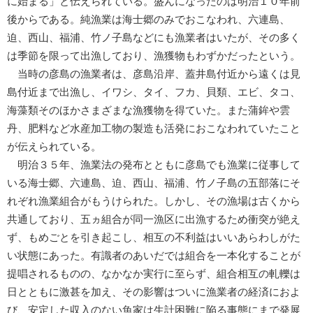
に始まる」と伝えられている。盛んになったのは明治１０年前
後からである。純漁業は海士郷のみでおこなわれ、六連島、
迫、西山、福浦、竹ノ子島などにも漁業者はいたが、その多く
は季節を限って出漁しており、漁獲物もわずかだったという。
当時の彦島の漁業者は、彦島沿岸、蓋井島付近から遠くは見
島付近まで出漁し、イワシ、タイ、フカ、貝類、エビ、タコ、
海藻類そのほかさまざまな漁獲物を得ていた。また蒲鉾や雲
丹、肥料など水産加工物の製造も活発におこなわれていたこと
が伝えられている。
明治３５年、漁業法の発布とともに彦島でも漁業に従事して
いる海士郷、六連島、迫、西山、福浦、竹ノ子島の五部落にそ
れぞれ漁業組合がもうけられた。しかし、その漁場は古くから
共通しており、五ヵ組合が同一漁区に出漁するため衝突が絶え
ず、もめごとを引き起こし、相互の不利益はいいあらわしがた
い状態にあった。有識者のあいだでは組合を一本化することが
提唱されるものの、なかなか実行に至らず、組合相互の軋轢は
日とともに激甚を加え、その影響はついに漁業者の経済におよ
び、安定した収入のない魚家は生計困難に陥る事態にまで発展