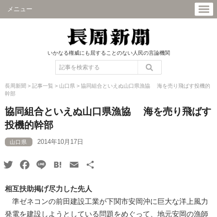
メニュー
いかなる権威にも屈することのない人民の言論機関
長周新聞
>
記事一覧
>
山口県
>
協同組合といえぬ山口県漁協 海を売り飛ばす投機的
幹部
協同組合といえぬ山口県漁協 海を売り飛ばす
投機的幹部
2014年10月17日
山口県
Twitter
Facebook
Line
Hatena
Email
共
有
相互扶助掲げ尽力した先人
準ゼネコンの前田建設工業が下関市安岡沖に巨大な洋上風力
発電を建設しようとしている問題をめぐって、地元安岡の漁師