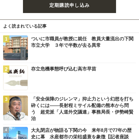
定期購読申し込み
よく読まれている記事
ついに市職員が教授に就任 教員大量流出の下関
市立大学 ３年で半数が去る異常
存立危機事態呼び込む高市早苗
「安全保障のジレンマ」抑止力という幻想を打ち
砕くには――長射程ミサイル配備の熊本から問
う 超党派「人道外交議連」事務局長・伊勢崎賢
治
大丸閉店が物語る下関の今 来年8月で77年の歴
史に幕 水産都市の栄枯盛衰を象徴【記者座談