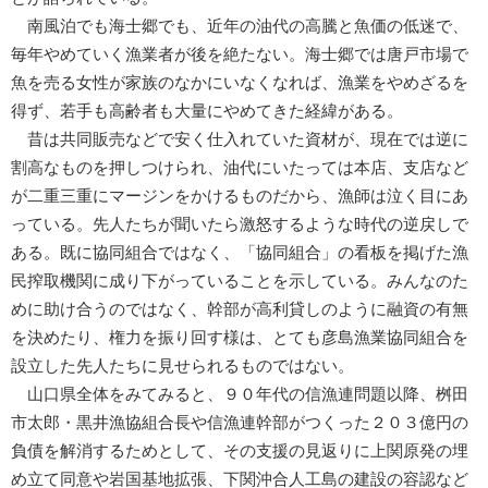
南風泊でも海士郷でも、近年の油代の高騰と魚価の低迷で、
毎年やめていく漁業者が後を絶たない。海士郷では唐戸市場で
魚を売る女性が家族のなかにいなくなれば、漁業をやめざるを
得ず、若手も高齢者も大量にやめてきた経緯がある。
昔は共同販売などで安く仕入れていた資材が、現在では逆に
割高なものを押しつけられ、油代にいたっては本店、支店など
が二重三重にマージンをかけるものだから、漁師は泣く目にあ
っている。先人たちが聞いたら激怒するような時代の逆戻しで
ある。既に協同組合ではなく、「協同組合」の看板を掲げた漁
民搾取機関に成り下がっていることを示している。みんなのた
めに助け合うのではなく、幹部が高利貸しのように融資の有無
を決めたり、権力を振り回す様は、とても彦島漁業協同組合を
設立した先人たちに見せられるものではない。
山口県全体をみてみると、９０年代の信漁連問題以降、桝田
市太郎・黒井漁協組合長や信漁連幹部がつくった２０３億円の
負債を解消するためとして、その支援の見返りに上関原発の埋
め立て同意や岩国基地拡張、下関沖合人工島の建設の容認など