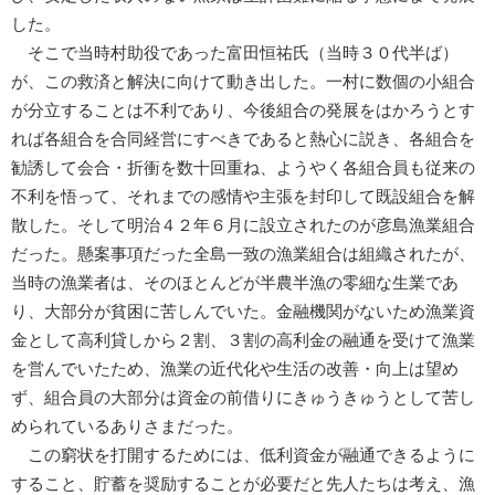
した。
そこで当時村助役であった富田恒祐氏（当時３０代半ば）
が、この救済と解決に向けて動き出した。一村に数個の小組合
が分立することは不利であり、今後組合の発展をはかろうとす
れば各組合を合同経営にすべきであると熱心に説き、各組合を
勧誘して会合・折衝を数十回重ね、ようやく各組合員も従来の
不利を悟って、それまでの感情や主張を封印して既設組合を解
散した。そして明治４２年６月に設立されたのが彦島漁業組合
だった。懸案事項だった全島一致の漁業組合は組織されたが、
当時の漁業者は、そのほとんどが半農半漁の零細な生業であ
り、大部分が貧困に苦しんでいた。金融機関がないため漁業資
金として高利貸しから２割、３割の高利金の融通を受けて漁業
を営んでいたため、漁業の近代化や生活の改善・向上は望め
ず、組合員の大部分は資金の前借りにきゅうきゅうとして苦し
められているありさまだった。
この窮状を打開するためには、低利資金が融通できるように
すること、貯蓄を奨励することが必要だと先人たちは考え、漁