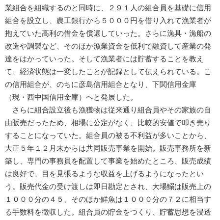
業組合を組織するのと同時に、２９１人の組合員を基礎に信用
組合を設立し、農工銀行から５０００円を借り入れて漁業者が
抱えていた高利の借金を償還していった。さらに漁具・漁船の
改造や調製など、そのほか漁業資金を低利で融資して産業の発
達をはかっていった。そして漁業者には貯蓄することを教え
て、経済状態は一変したことが記録として伝えられている。こ
の信用組合が、のちに彦島信用組合となり、下関信用金庫
（現・西中国信用金庫）へと発展した。
さらに組合設立後も漁獲物は従来通り組合員やその家族の自
由販売だったため、相場に公定がなく、比較的安値で叩き売り
することになっていた。組合員の被る不利益が多いことから、
大正５年１２月末からは共同販売事業を開始。販売事務所を新
築し、専門の事務員を配置して事業を始めたところ、販売成績
は良好で、目を見張るような収益を上げるようになったとい
う。販売代金の受け渡しは即日勘定とされ、大場鰯は販売上の
１０００分の４５、そのほか鮮魚は１０００分の７２に相当す
る手数料を徴収した。組合員の貯金をつくり、貯蓄思想を浸透