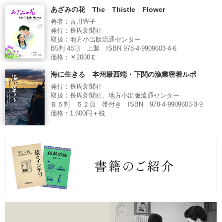
あざみの花 The Thistle Flower
著者：古川豊子
発行：長周新聞社
取扱：地方小出版流通センター
B5判 48項 上製 ISBN 978-4-9909603-4-6
価格：￥2000Ｅ
海に生きる 本州最西端・下関の漁業密着ルポ
発行：長周新聞社
取扱：長周新聞社、地方小出版流通センター
Ｂ５判 ５２頁 帯付き ISBN 978-4-9909603-3-9
価格：1,600円＋税