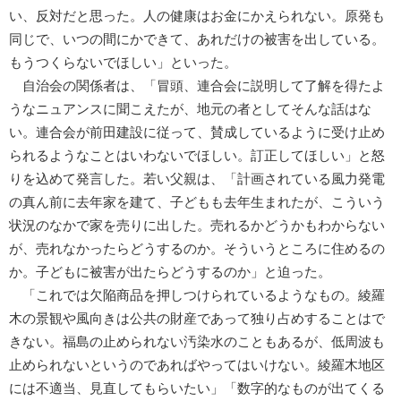
い、反対だと思った。人の健康はお金にかえられない。原発も
同じで、いつの間にかできて、あれだけの被害を出している。
もうつくらないでほしい」といった。
自治会の関係者は、「冒頭、連合会に説明して了解を得たよ
うなニュアンスに聞こえたが、地元の者としてそんな話はな
い。連合会が前田建設に従って、賛成しているように受け止め
られるようなことはいわないでほしい。訂正してほしい」と怒
りを込めて発言した。若い父親は、「計画されている風力発電
の真ん前に去年家を建て、子どもも去年生まれたが、こういう
状況のなかで家を売りに出した。売れるかどうかもわからない
が、売れなかったらどうするのか。そういうところに住めるの
か。子どもに被害が出たらどうするのか」と迫った。
「これでは欠陥商品を押しつけられているようなもの。綾羅
木の景観や風向きは公共の財産であって独り占めすることはで
きない。福島の止められない汚染水のこともあるが、低周波も
止められないというのであればやってはいけない。綾羅木地区
には不適当、見直してもらいたい」「数字的なものが出てくる