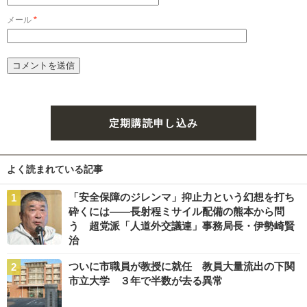
メール
*
定期購読申し込み
よく読まれている記事
「安全保障のジレンマ」抑止力という幻想を打ち
砕くには――長射程ミサイル配備の熊本から問
う 超党派「人道外交議連」事務局長・伊勢崎賢
治
ついに市職員が教授に就任 教員大量流出の下関
市立大学 ３年で半数が去る異常