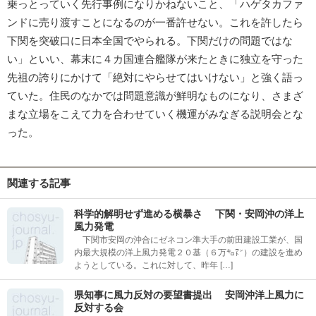
乗っとっていく先行事例になりかねないこと、「ハゲタカファ
ンドに売り渡すことになるのが一番許せない。これを許したら
下関を突破口に日本全国でやられる。下関だけの問題ではな
い」といい、幕末に４カ国連合艦隊が来たときに独立を守った
先祖の誇りにかけて「絶対にやらせてはいけない」と強く語っ
ていた。住民のなかでは問題意識が鮮明なものになり、さまざ
まな立場をこえて力を合わせていく機運がみなぎる説明会とな
った。
関連する記事
科学的解明せず進める横暴さ 下関・安岡沖の洋上
風力発電
下関市安岡の沖合にゼネコン準大手の前田建設工業が、国
内最大規模の洋上風力発電２０基（６万㌔㍗）の建設を進め
ようとしている。これに対して、昨年 […]
県知事に風力反対の要望書提出 安岡沖洋上風力に
反対する会