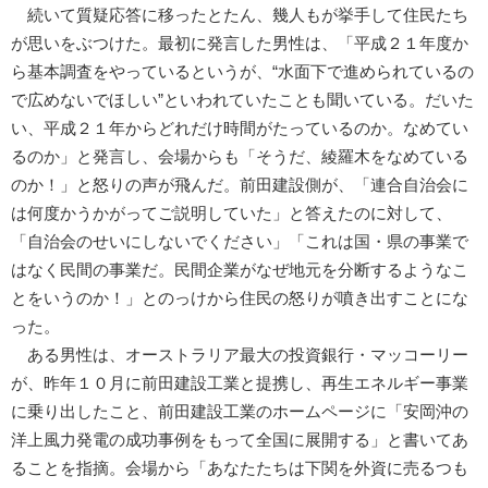
続いて質疑応答に移ったとたん、幾人もが挙手して住民たち
が思いをぶつけた。最初に発言した男性は、「平成２１年度か
ら基本調査をやっているというが、“水面下で進められているの
で広めないでほしい”といわれていたことも聞いている。だいた
い、平成２１年からどれだけ時間がたっているのか。なめてい
るのか」と発言し、会場からも「そうだ、綾羅木をなめている
のか！」と怒りの声が飛んだ。前田建設側が、「連合自治会に
は何度かうかがってご説明していた」と答えたのに対して、
「自治会のせいにしないでください」「これは国・県の事業で
はなく民間の事業だ。民間企業がなぜ地元を分断するようなこ
とをいうのか！」とのっけから住民の怒りが噴き出すことにな
った。
ある男性は、オーストラリア最大の投資銀行・マッコーリー
が、昨年１０月に前田建設工業と提携し、再生エネルギー事業
に乗り出したこと、前田建設工業のホームページに「安岡沖の
洋上風力発電の成功事例をもって全国に展開する」と書いてあ
ることを指摘。会場から「あなたたちは下関を外資に売るつも