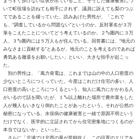
まっすぐ歩けない症状が出ていること、そうした健康被害につ
いて町役場を訪ねても相手にされず、議員に訴えても梨のつぶ
てであることを綴っていた。読みあげた男性が、「これで
も、“調査しているから問題ない”というのか。反対署名が３万
筆をこえたことについてどう考えているのか。２㌔圏内に３万
人、３㌔圏内には５万人もが住んでいる。回答書には、“地元の
みなさまに貢献する”とあるが、地元のことを考えるのであれば
勇気ある撤退をお願いしたい」といい、大きな拍手が起こっ
た。
別の男性は、「風力発電は、これまでは山の中の人口密度の
少ないところにつくっていた。今度はこれだけ住宅の多い、人
口密度の高いところにつくるという。知人に風力にかかわる人
がいるので話を聞いたが、１㌔以上離れた場所で農作業をした
人が幾人もいきなり倒れたことがあったという。それが公然の
秘密になっている。水俣病の健康被害と一緒で原因不明という
だけでなく、医学的に立証されてから住宅密集地につくるのが
本当ではないか」といった。
さらに「北浦では北西の風が常時吹く。この設置のエリアを