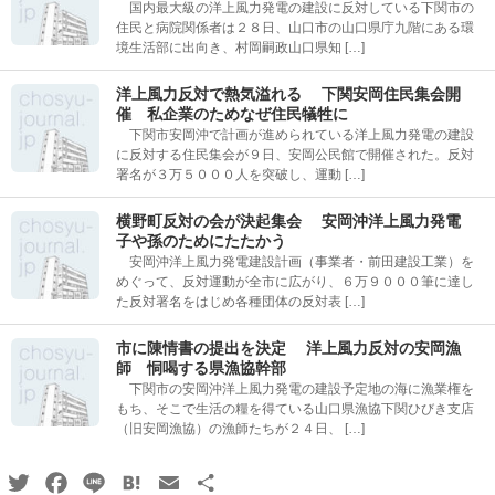
国内最大級の洋上風力発電の建設に反対している下関市の
住民と病院関係者は２８日、山口市の山口県庁九階にある環
境生活部に出向き、村岡嗣政山口県知 […]
洋上風力反対で熱気溢れる 下関安岡住民集会開
催 私企業のためなぜ住民犠牲に
下関市安岡沖で計画が進められている洋上風力発電の建設
に反対する住民集会が９日、安岡公民館で開催された。反対
署名が３万５０００人を突破し、運動 […]
横野町反対の会が決起集会 安岡沖洋上風力発電
子や孫のためにたたかう
安岡沖洋上風力発電建設計画（事業者・前田建設工業）を
めぐって、反対運動が全市に広がり、６万９０００筆に達し
た反対署名をはじめ各種団体の反対表 […]
市に陳情書の提出を決定 洋上風力反対の安岡漁
師 恫喝する県漁協幹部
下関市の安岡沖洋上風力発電の建設予定地の海に漁業権を
もち、そこで生活の糧を得ている山口県漁協下関ひびき支店
（旧安岡漁協）の漁師たちが２４日、 […]
Twitter
Facebook
Line
Hatena
Email
共