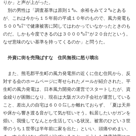
りか」と声が上がった。
別の男性は「調査基準は原則１㌔、余裕をみて２㌔とある
が、これは今から１５年前の平成１０年のもので、風力発電も
５００㌔㍗で健康被害に関してはわかっていなかったときのも
のだ。しかも今度できるのは３０００㌔㍗が２０台だという。
なぜ意味のない基準を持ってくるのか」と問うた。
外資に街を売飛ばすな 住民無視に怒り噴出
また、熊毛郡平生町の風力発電所の近くに住む住民から、反
対する会のホームページに寄せられたメールが紹介された。平
生町の風力発電は、日本風力開発の運営でスタートしたが、資
金繰りが困難になり、現在は大阪ガスの子会社が運営している
こと、差出人の自宅は６００㍍しか離れておらず、「夏は天井
や床から響き渡る音がして気が狂いそう。転居したいがガンを
煩い、我慢してなんとか生活している状況。被害のひどい３世
帯のうち１世帯は半年前に家を出た」といい、頭痛やめまい、