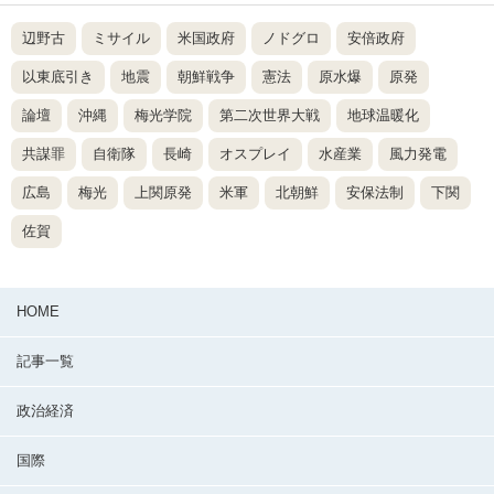
辺野古
ミサイル
米国政府
ノドグロ
安倍政府
以東底引き
地震
朝鮮戦争
憲法
原水爆
原発
論壇
沖縄
梅光学院
第二次世界大戦
地球温暖化
共謀罪
自衛隊
長崎
オスプレイ
水産業
風力発電
広島
梅光
上関原発
米軍
北朝鮮
安保法制
下関
佐賀
HOME
記事一覧
政治経済
国際