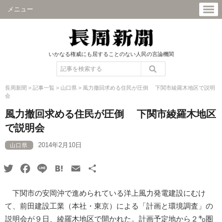
メニュー
いかなる権威にも屈することのない人民の言論機関
長周新聞
>
記事一覧
>
山口県
>
風力撤回求める住民が圧倒 下関市綾羅木地区で説明
会
風力撤回求める住民が圧倒 下関市綾羅木地区
で説明会
2014年2月10日
山口県
Twitter
Facebook
Line
Hatena
Email
共
有
下関市の安岡沖で進められている洋上風力発電建設にむけ
て、前田建設工業（本社・東京）による「計画と環境調査」の
説明会が９日、綾羅木地区で開かれた。計画予定地から２㌔圏