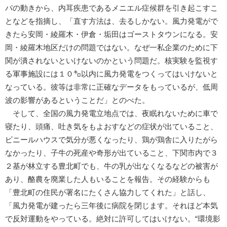
パの動きから、内耳疾患であるメニエル症候群を引き起こすこ
となどを指摘し、「直す方法は、去るしかない。風力発電がで
きたら安岡・綾羅木・伊倉・垢田はゴーストタウンになる。安
岡・綾羅木地区だけの問題ではない。なぜ一私企業のために下
関が潰されないといけないのかという問題だ。核実験を監視す
る軍事施設には１０㌔以内に風力発電をつくってはいけないと
なっている。彼等は非常に正確なデータをもっているが、低周
波の影響があるということだ」とのべた。
そして、全国の風力発電立地点では、夜眠れないために車で
寝たり、頭痛、吐き気をもよおすなどの症状が出ていること、
ビニールハウスで気分が悪くなったり、鶏が鶏舎に入りたがら
なかったり、子牛の死産や奇形が出ていること、下関市内で３
２基が林立する豊北町でも、牛の乳が出なくなるなどの被害が
あり、酪農を廃業した人もいることを報告。その経験からも
「豊北町の住民が署名にたくさん協力してくれた」と話し、
「風力発電が建ったら三年後に病院を閉じます。それほど本気
で反対運動をやっている。絶対に許可してはいけない。“環境影