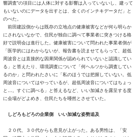
響調査”の項目には人体に対する影響は入っていないし、建って
もいないのにデータを出すとは、全くのインチキデータだ」と
のべた。
前田建設側からは既存の立地点の健康被害などが何ら明らか
にされないなかで、住民が独自に調べて事業者に突きつける格
好で説明会は進行した。健康被害について問われた事業者側が
「医学的にはわからないが、報告書を読ませてもらって、超低
周波音とは直接的な因果関係が認められていないと認識してい
る」と答えたり、環境調査について「何ヘルツから調査してい
るのか」と問われたさいに「私のほうでは把握していない。低
周波音についてはやっているが、超低周波音についてはちょっ
と…。すぐに調べる」と答えるなど、いい加減さを露呈する度
に会場がどよめき、住民たちを唖然とさせていた。
しどろもどろの企業側 いい加減な姿勢追及
２０代、３０代からも意見が上がった。ある男性は、「安