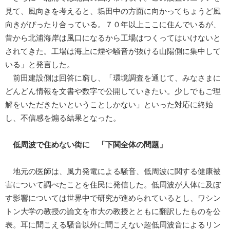
見て、風向きを考えると、垢田中の方面に向かってちょうど風
向きがぴったり合っている。７０年以上ここに住んでいるが、
昔から北浦海岸は風口になるから工場はつくってはいけないと
されてきた。工場は海上に煙や騒音が抜ける山陽側に集中して
いる」と発言した。
前田建設側は回答に窮し、「環境調査を通じて、みなさまに
どんどん情報を文書や数字で公開していきたい。少しでもご理
解をいただきたいということしかない」といった対応に終始
し、不信感を煽る結果となった。
低周波で住めない街に 「下関全体の問題」
地元の医師は、風力発電による騒音、低周波に関する健康被
害について調べたことを住民に発信した。低周波が人体に及ぼ
す影響については世界中で研究が進められているとし、ワシン
トン大学の教授の論文を市大の教授とともに翻訳したものを公
表。耳に聞こえる騒音以外に聞こえない超低周波音によるリン