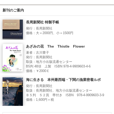
新刊のご案内
長周新聞社 特製手帳
発行：長周新聞社
価格：大＝2000円、小＝1500円
あざみの花 The Thistle Flower
著者：古川豊子
発行：長周新聞社
取扱：地方小出版流通センター
B5判 48項 上製 ISBN 978-4-9909603-4-6
価格：￥2000Ｅ
海に生きる 本州最西端・下関の漁業密着ルポ
発行：長周新聞社
取扱：長周新聞社、地方小出版流通センター
Ｂ５判 ５２頁 帯付き ISBN 978-4-9909603-3-9
価格：1,600円＋税