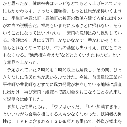
かと思ったが、健康被害はテレビなどでもとり上げられている
にもかかわらず、まったく無頓着。もっと住民が納得いくよう
に、平生町や豊北町・豊浦町の被害の数値を建てる前に出すの
が本当の説明会だ。福島もいまだにふるさとに帰れない。そう
いうことになってはいけない」「安岡の漁師はみな反対してい
る。漁師は今、月に３万円しかないなかで一番かわいそうだ。
魚もとれなくなっており、生活の基盤も失ううえ、住むところ
もなくなる。“漁業権を考えた”などとよくいえたものだ」とい
う意見も上がった。
予定されていた２時間を１時間以上も延長し、その間、ひっ
きりなしに住民たちが思いをぶつけた。今後、前田建設工業が
平生町や豊北町などすでに風力発電が林立している地域に調査
に出かけ、再び安岡・綾羅木で説明会をおこなうことを約束し
て説明会は終了した。
参加した住民たちは、「ウソばかりだ」「いい加減すぎる」
といいながら会場を後にする人も少なくなかった。技術者の男
性は、ＴＰＰに含まれるＩＳＤ条項とも重ねて、外資が郷土を