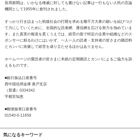
長周新聞は、いかなる権威に対しても書けない記事は一行もない人民の言論
機関として1955年に創刊されました。
すっかり行き詰まった戦後社会の打開を求める幾千万大衆の願いを結びつけ
て力にしていくために、全国的な読者網、通信網を広げる努力を強めていま
す。また真実の報道を貫くうえでは、経営の面で特定の企業や組織などのス
ポンサーに頼るわけにはいかず、一人一人の読者・支持者の皆さまの購読料
とカンパに依拠して経営を成り立たせるほかはありません。
ホームページの愛読者の皆さまに本紙の定期購読とカンパによるご協力を訴
えるものです。
■銀行振込口座番号
西中国信用金庫 唐戸支店
（普通）0334342
宇都宮知恵
■郵便振替口座番号
01540-0-11658
気になるキーワード