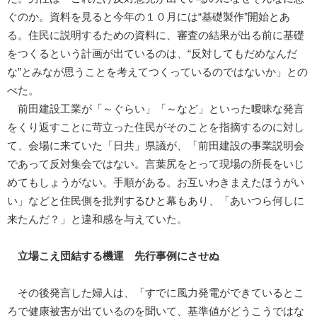
ぐのか。資料を見ると今年の１０月には“基礎製作”開始とあ
る。住民に説明するための資料に、審査の結果が出る前に基礎
をつくるという計画が出ているのは、“反対してもだめなんだ
な”とみなが思うことを考えてつくっているのではないか」との
べた。
前田建設工業が「～ぐらい」「～など」といった曖昧な発言
をくり返すことに苛立った住民がそのことを指摘するのに対し
て、会場に来ていた「日共」県議が、「前田建設の事業説明会
であって反対集会ではない。言葉尻をとって現場の所長をいじ
めてもしょうがない。手順がある。お互いわきまえたほうがい
い」などと住民側を批判するひと幕もあり、「あいつら何しに
来たんだ？」と違和感を与えていた。
立場こえ団結する機運 先行事例にさせぬ
その後発言した婦人は、「すでに風力発電ができているとこ
ろで健康被害が出ているのを聞いて、基準値がどうこうではな