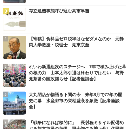
存立危機事態呼び込む高市早苗
【寄稿】食料品ゼロ税率はなぜダメなのか 元静
岡大学教授・税理士 湖東京至
れいわ新選組次のステージへ 7年で積み上げた草
の根の力 山本太郎引退は終わりではない 与野
党茶番の国政揺らせ【記者座談会】
大丸閉店が物語る下関の今 来年8月で77年の歴
史に幕 水産都市の栄枯盛衰を象徴【記者座談
会】
「戦争になれば標的に」 長射程ミサイル配備め
ぐる熊本市民の危惧 司令部のみ地下化し住民説