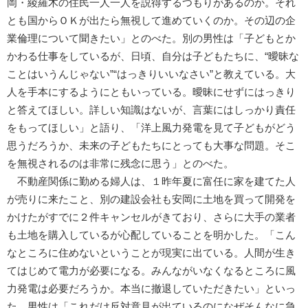
岡・綾羅木の住民一人一人を説得するつもりがあるのか。それ
とも国からＯＫが出たら無視して進めていくのか。その辺の企
業倫理について聞きたい」とのべた。別の男性は「子どもとか
かわる仕事をしているが、日頃、自分は子どもたちに、“曖昧な
ことはいうんじゃない”“はっきりいいなさい”と教えている。大
人を手本にするようにともいっている。曖昧にせずにはっきり
と答えてほしい。詳しい知識はないが、言葉にはしっかり責任
をもってほしい」と語り、「洋上風力発電を見て子どもがどう
思うだろうか、未来の子どもたちにとっても大事な問題。そこ
を無視されるのは非常に残念に思う」とのべた。
不動産関係に勤める婦人は、１昨年夏に富任に家を建てた人
が売りに来たこと、別の建設会社も安岡に土地を買って開発を
かけたがすでに２件キャンセルがきており、さらに大手の業者
も土地を購入しているが心配していることを明かした。「こん
なところに住めないということが現実に出ている。人間が生き
てはじめて電力が必要になる。みんながいなくなるところに風
力発電は必要だろうか。本当に撤退していただきたい」といっ
た。男性は「これだけ反対意見が出ているのになぜそんなに急