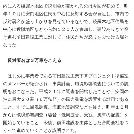
内に入る綾羅木地区で説明会が開かれるのは今回が初めて。昨
年１０月に安岡地区住民を中心に反対する会が発足し、市内で
反対署名が盛り上がりを見せているなかで、綾羅木地区住民を
中心に近隣地区などから約１２０人が参加し、建設ありきで突
き進む前田建設工業に対して、住民たちが怒りをぶつける場と
なった。
反対署名は３万筆をこえる
はじめに事業者である前田建設工業下関プロジェクト準備室
のメンバーが紹介され、事業計画、環境影響調査についての説
明をおこなった。平成２１年に調査を開始したことや、安岡の
沖に最大２０基（６万㌔㍗）の風力発電を設置する計画である
こと、すでに風況調査、海底地質調査などを終え、昨年１２月
からは環境影響調査（騒音・低周波音、景観、風車の配置）を
開始していること、今後、前田建設を主体とした合同会社をつ
くって進めていくことが説明された。