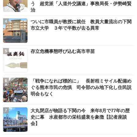
う 超党派「人道外交議連」事務局長・伊勢崎賢
治
ついに市職員が教授に就任 教員大量流出の下関
市立大学 ３年で半数が去る異常
存立危機事態呼び込む高市早苗
「戦争になれば標的に」 長射程ミサイル配備め
ぐる熊本市民の危惧 司令部のみ地下化し住民説
明会もなく
大丸閉店が物語る下関の今 来年8月で77年の歴
史に幕 水産都市の栄枯盛衰を象徴【記者座談
会】