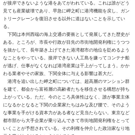
が接岸できないような港をあてがわれている。これは誰がどう
見ても産業破壊であり、早急に岬之町に港湾機能を戻し、ガン
トリークレーンを復旧させる以外に道はないことを示してい
る。
下関は本州西端の海上交通の要衝として発展してきた歴史が
ある。ところが、市長や行政が目先の市街地開発利権にうつつ
を抜かして、長年築き上げてきた港湾都市の地位を貶めるよう
なことをやっている。接岸できない人工島を嫌ってコンテナ船
が逃げ、仕事がなくなれば港湾産業は干上がってしまう。かか
わる業者やその家族、下関全体に与える影響は甚大だ。
港湾を追い出した岬之町については、超高層のマンション群
を建て、都会から富裕層の高齢者たちを移住させる構想が持ち
上がっている。ただ、今のところ具体性はなく、誰が事業主体
になるかとなると下関の企業家たちはみな及び腰で、そのよう
な事業を手がける資本力がある者など見当たらない。東京など
都市部から大手企業が乗り込んできて市街地開発利権をとって
いくことが予想されている。その利権を仲介した政治家なり地