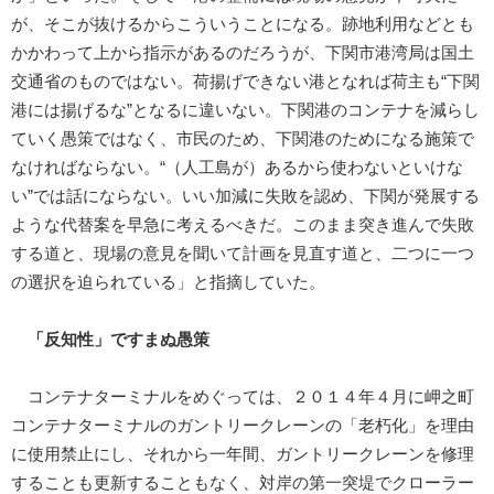
が、そこが抜けるからこういうことになる。跡地利用などとも
かかわって上から指示があるのだろうが、下関市港湾局は国土
交通省のものではない。荷揚げできない港となれば荷主も“下関
港には揚げるな”となるに違いない。下関港のコンテナを減らし
ていく愚策ではなく、市民のため、下関港のためになる施策で
なければならない。“（人工島が）あるから使わないといけな
い”では話にならない。いい加減に失敗を認め、下関が発展する
ような代替案を早急に考えるべきだ。このまま突き進んで失敗
する道と、現場の意見を聞いて計画を見直す道と、二つに一つ
の選択を迫られている」と指摘していた。
「反知性」ですまぬ愚策
コンテナターミナルをめぐっては、２０１４年４月に岬之町
コンテナターミナルのガントリークレーンの「老朽化」を理由
に使用禁止にし、それから一年間、ガントリークレーンを修理
することも更新することもなく、対岸の第一突堤でクローラー