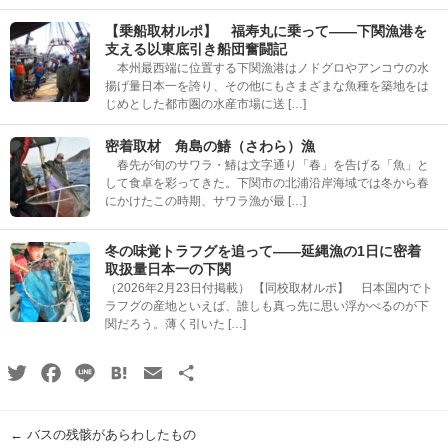
【乗船取材ルポ】 福寿丸に乗って――下関漁港を
支える以東底引き船団奮闘記
本州最西端に位置する下関漁港はノドグロやアンコウの水
揚げ量日本一を誇り、その他にもさまざまな魚種を築地をは
じめとした都市圏の水産市場に送 […]
密着取材 角島の鰆（さわら）漁
春先が旬のサワラ・鰆は文字通り「春」を告げる「魚」と
して食卓を彩ってきた。下関市の北浦沿岸海域では冬から春
にかけたこの時期、サワラ漁が最 […]
冬の味覚トラフグを追って――延縄漁の1日に密着
取扱量日本一の下関
（2026年2月23日付掲載） 【同校取材ルポ】 日本国内でト
ラフグの産地といえば、誰しも真っ先に思い浮かべるのが下
関だろう。薄く引いた […]
Twitter
Facebook
Line
Hatena
Email
共
有
←
バスの残骸があらわしたもの