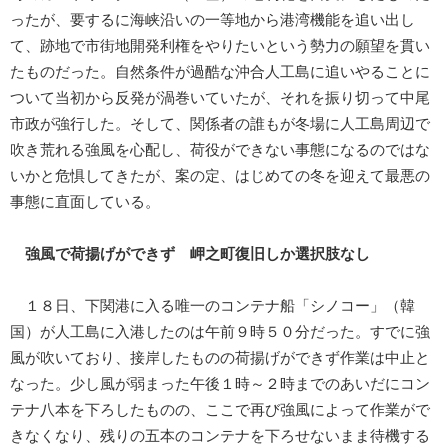
ったが、要するに海峡沿いの一等地から港湾機能を追い出し
て、跡地で市街地開発利権をやりたいという勢力の願望を貫い
たものだった。自然条件が過酷な沖合人工島に追いやることに
ついて当初から反発が渦巻いていたが、それを振り切って中尾
市政が強行した。そして、関係者の誰もが冬場に人工島周辺で
吹き荒れる強風を心配し、荷役ができない事態になるのではな
いかと危惧してきたが、案の定、はじめての冬を迎えて最悪の
事態に直面している。
強風で荷揚げができず 岬之町復旧しか選択肢なし
１８日、下関港に入る唯一のコンテナ船「シノコー」（韓
国）が人工島に入港したのは午前９時５０分だった。すでに強
風が吹いており、接岸したものの荷揚げができず作業は中止と
なった。少し風が弱まった午後１時～２時までのあいだにコン
テナ八本を下ろしたものの、ここで再び強風によって作業がで
きなくなり、残りの五本のコンテナを下ろせないまま待機する