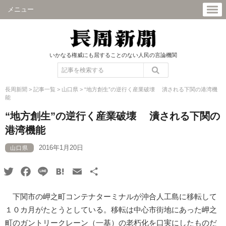
メニュー
いかなる権威にも屈することのない人民の言論機関
長周新聞
>
記事一覧
>
山口県
>
“地方創生”の逆行く産業破壊 潰される下関の港湾機
能
“地方創生”の逆行く産業破壊 潰される下関の
港湾機能
2016年1月20日
山口県
Twitter
Facebook
Line
Hatena
Email
共
有
下関市の岬之町コンテナターミナルが沖合人工島に移転して
１０カ月がたとうとしている。移転は中心市街地にあった岬之
町のガントリークレーン（一基）の老朽化を口実にしたものだ