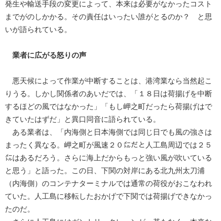
発生や輸送手段の変更によって、本来は必要がなかったコスト
までがのしかかる。その責任はいったい誰がとるのか？ と思
いが語られている。
業者に広がる怒りの声
悪天候によって作業が中断することは、港湾業なら当然起こ
りうる。しかし関係者のあいだでは、「１８日は荷揚げを中断
するほどの風ではなかった」「もし岬之町だったら荷揚げはで
きていたはずだ」と異口同音に語られている。
ある業者は、「内海側と日本海側では同じ日でも風の強さは
まったく異なる。岬之町が風速２０㍍だと人工島周辺では２５
㍍はあるだろう。さらに海上だからもっと強い風が吹いている
と思う」と語った。この日、下関の対岸にある北九州太刀浦
（内海側）のコンテナターミナルでは通常の荷役がおこなわれ
ていた。人工島に移転したおかげで下関では荷揚げできなかっ
たのだ。