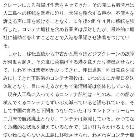
クレーンによる荷揚げ作業をさせてきた。その間にも港湾局は
人工島への移転を業者に迫り、天候を懸念する声や、不便さを
訴える声に耳を傾けることなく、１年後の昨年４月に移転を強
行した。コンテナ船社を含め各業者は反対したが、最終的に船
社に補助金を出すことなどで入港を承諾させ決着をつけてい
る。
しかし、移転直後から中古かと思うほどジブクレーンの故障
が何度も起き、その度に荷揚げする港を変えたり待機させられ
て、しわ寄せは業者がかぶってきた。即日通関・即日発送を強
みにしてきた下関港のコンテナ荷役は、いつのまにか翌日発送
体制となり、目にみえるかたちで港湾機能は弱体化している。
現在人工島に入ってくるコンテナ船社は一社のみ。この船が
積んでくるコンテナもずいぶん減っていると語られている。そ
して中国の青島と下関をつないでいたオリエントフェリーも一
二月末で航路廃止となり、コンテナは激減している。かつてな
く危機的な状況を迎えているなかで、追い打ちをかけるように
使い物にならない人工島に移転させられ、わざわざコンテナ船