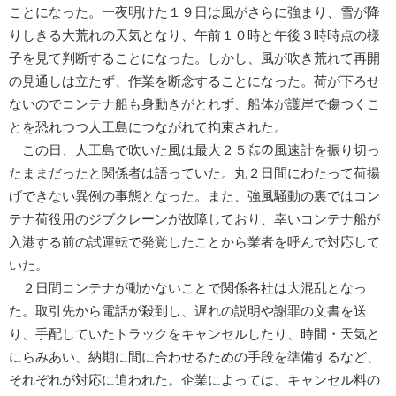
ことになった。一夜明けた１９日は風がさらに強まり、雪が降
りしきる大荒れの天気となり、午前１０時と午後３時時点の様
子を見て判断することになった。しかし、風が吹き荒れて再開
の見通しは立たず、作業を断念することになった。荷が下ろせ
ないのでコンテナ船も身動きがとれず、船体が護岸で傷つくこ
とを恐れつつ人工島につながれて拘束された。
この日、人工島で吹いた風は最大２５㍍の風速計を振り切っ
たままだったと関係者は語っていた。丸２日間にわたって荷揚
げできない異例の事態となった。また、強風騒動の裏ではコン
テナ荷役用のジブクレーンが故障しており、幸いコンテナ船が
入港する前の試運転で発覚したことから業者を呼んで対応して
いた。
２日間コンテナが動かないことで関係各社は大混乱となっ
た。取引先から電話が殺到し、遅れの説明や謝罪の文書を送
り、手配していたトラックをキャンセルしたり、時間・天気と
にらみあい、納期に間に合わせるための手段を準備するなど、
それぞれが対応に追われた。企業によっては、キャンセル料の