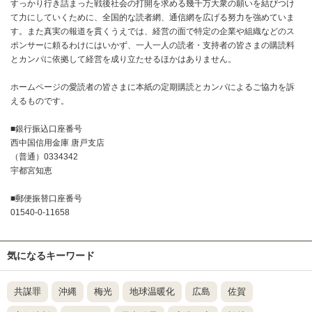
すっかり行き詰まった戦後社会の打開を求める幾千万大衆の願いを結びつけ
て力にしていくために、全国的な読者網、通信網を広げる努力を強めていま
す。また真実の報道を貫くうえでは、経営の面で特定の企業や組織などのス
ポンサーに頼るわけにはいかず、一人一人の読者・支持者の皆さまの購読料
とカンパに依拠して経営を成り立たせるほかはありません。
ホームページの愛読者の皆さまに本紙の定期購読とカンパによるご協力を訴
えるものです。
■銀行振込口座番号
西中国信用金庫 唐戸支店
（普通）0334342
宇都宮知恵
■郵便振替口座番号
01540-0-11658
気になるキーワード
共謀罪
沖縄
梅光
地球温暖化
広島
佐賀