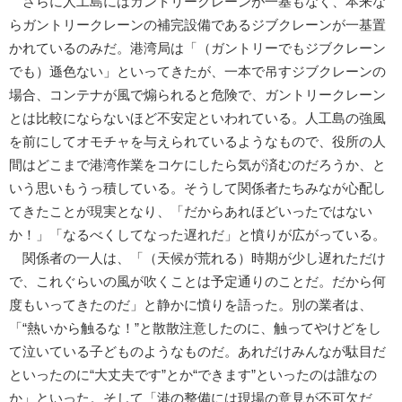
さらに人工島にはガントリークレーンが一基もなく、本来な
らガントリークレーンの補完設備であるジブクレーンが一基置
かれているのみだ。港湾局は「（ガントリーでもジブクレーン
でも）遜色ない」といってきたが、一本で吊すジブクレーンの
場合、コンテナが風で煽られると危険で、ガントリークレーン
とは比較にならないほど不安定といわれている。人工島の強風
を前にしてオモチャを与えられているようなもので、役所の人
間はどこまで港湾作業をコケにしたら気が済むのだろうか、と
いう思いもうっ積している。そうして関係者たちみなが心配し
てきたことが現実となり、「だからあれほどいったではない
か！」「なるべくしてなった遅れだ」と憤りが広がっている。
関係者の一人は、「（天候が荒れる）時期が少し遅れただけ
で、これぐらいの風が吹くことは予定通りのことだ。だから何
度もいってきたのだ」と静かに憤りを語った。別の業者は、
「“熱いから触るな！”と散散注意したのに、触ってやけどをし
て泣いている子どものようなものだ。あれだけみんなが駄目だ
といったのに“大丈夫です”とか“できます”といったのは誰なの
か」といった。そして「港の整備には現場の意見が不可欠だ