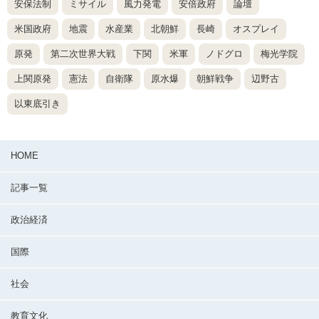
安保法制
ミサイル
風力発電
安倍政府
論壇
米国政府
地震
水産業
北朝鮮
長崎
オスプレイ
原発
第二次世界大戦
下関
米軍
ノドグロ
梅光学院
上関原発
憲法
自衛隊
原水爆
朝鮮戦争
辺野古
以東底引き
HOME
記事一覧
政治経済
国際
社会
教育文化