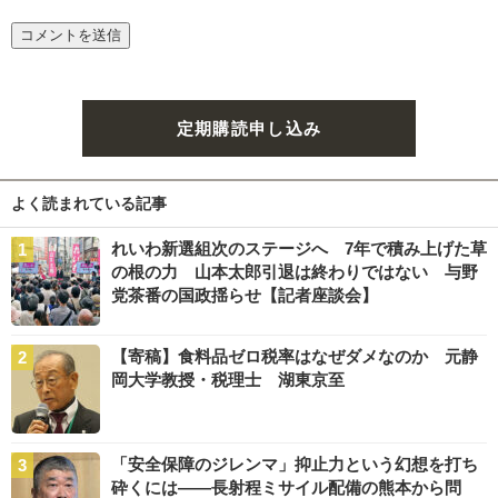
定期購読申し込み
よく読まれている記事
れいわ新選組次のステージへ 7年で積み上げた草
の根の力 山本太郎引退は終わりではない 与野
党茶番の国政揺らせ【記者座談会】
【寄稿】食料品ゼロ税率はなぜダメなのか 元静
岡大学教授・税理士 湖東京至
「安全保障のジレンマ」抑止力という幻想を打ち
砕くには――長射程ミサイル配備の熊本から問