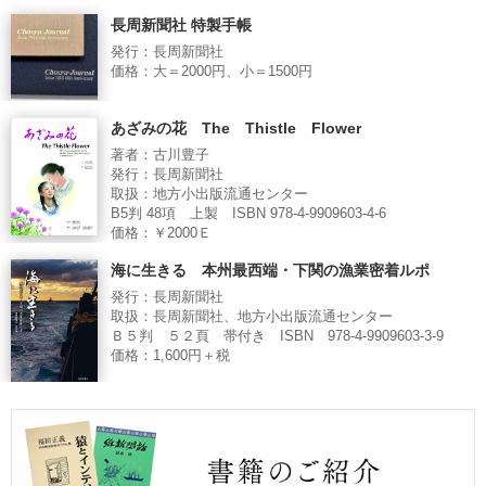
長周新聞社 特製手帳
発行：長周新聞社
価格：大＝2000円、小＝1500円
あざみの花 The Thistle Flower
著者：古川豊子
発行：長周新聞社
取扱：地方小出版流通センター
B5判 48項 上製 ISBN 978-4-9909603-4-6
価格：￥2000Ｅ
海に生きる 本州最西端・下関の漁業密着ルポ
発行：長周新聞社
取扱：長周新聞社、地方小出版流通センター
Ｂ５判 ５２頁 帯付き ISBN 978-4-9909603-3-9
価格：1,600円＋税