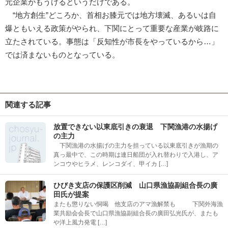
元企業がもうけるというだけである。
“地方創生”どころか、首相お膝元では地方壊滅、あるいは自
爆ともいえる政策がやられ、下関にとって重要な産業が岐路に
立たされている。事態は「反知性が市長をやっているから…」
では済まないものとなっている。
関連する記事
放置できない以東底引きの衰退 下関漁港の水揚げ
の主力
下関漁港の水揚げの主力を担っている以東底引きが漁期の
真っ最中で、この時期は連日船団が入れ替わりで入港し、ア
ンコウやヒラメ、レンコダイ、甲イカ […]
ひびき支店の保護区削減 山口県漁協副組合長の廣
田氏が提案
またも懲りない恫喝 他支店のアマ漁解禁も 下関外海漁
業共励会会長で山口県漁協副組合長の廣田弘光氏が、またも
や洋上風力発電 […]