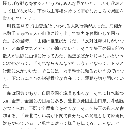
怪しげな動きをするというのはみんな見ていた。しかし代表と
して担ぎながら、下から主導権を持って肝心なところで局面を
動かしていった。
町長選挙で“海山交流”といわれる大衆行動があった。海側か
ら数千人もの人人が山側に繰り出して協力をお願いして回っ
た。あの当時、「山側は推進ばかりだ」「反対は海側しかいな
い」と商業マスメディアが煽っていた。そこで矢玉の婦人部の
数人が実際に山側に行ってみた。推進派ばかりじゃないという
のがわかって、「それならみんなで行こう」となって、ドッと
行動に火がついた。そこには、万事幹部に頼るというのではな
く、下の方に本当の指導骨幹が存在して、運動を切り開いてい
た。
敵は国策であり、自民党国会議員も来るが、それに打ち勝つ
力は全県、全国との団結にある。豊北原発阻止山口県共斗会議
がつくられ、下関で全県集会をやるが、そこへ矢玉の数人が参
加する。「豊北でない者が下関で自分たちの問題として原発反
対をやっている」と現地に戻って様子を伝える。こんなこと