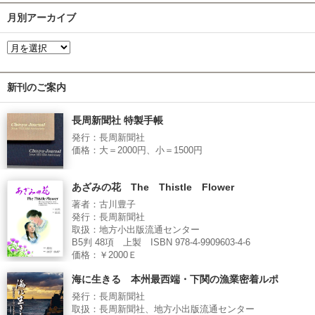
月別アーカイブ
新刊のご案内
長周新聞社 特製手帳
発行：長周新聞社
価格：大＝2000円、小＝1500円
あざみの花 The Thistle Flower
著者：古川豊子
発行：長周新聞社
取扱：地方小出版流通センター
B5判 48項 上製 ISBN 978-4-9909603-4-6
価格：￥2000Ｅ
海に生きる 本州最西端・下関の漁業密着ルポ
発行：長周新聞社
取扱：長周新聞社、地方小出版流通センター