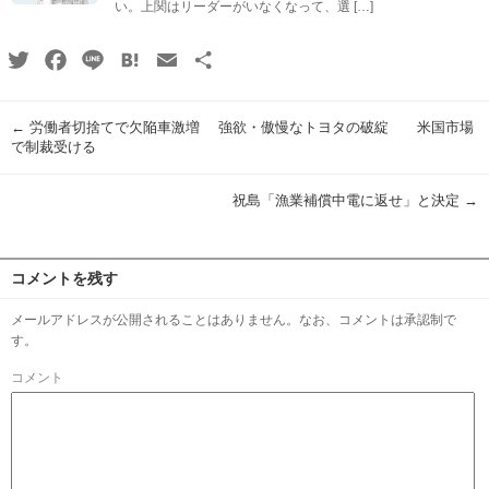
い。上関はリーダーがいなくなって、選 […]
Twitter
Facebook
Line
Hatena
Email
共
有
←
労働者切捨てで欠陥車激増 強欲・傲慢なトヨタの破綻 米国市場
で制裁受ける
祝島「漁業補償中電に返せ」と決定
→
コメントを残す
メールアドレスが公開されることはありません。なお、コメントは承認制で
す。
コメント