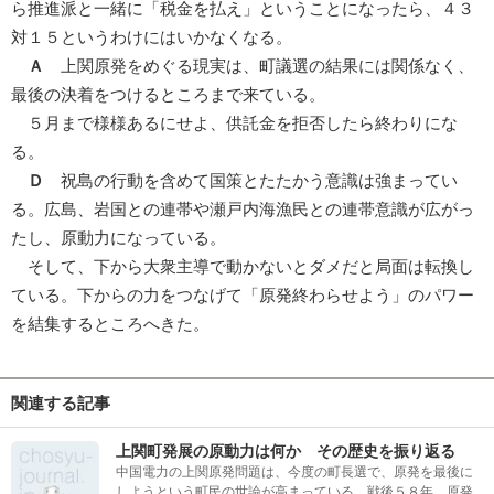
ら推進派と一緒に「税金を払え」ということになったら、４３
対１５というわけにはいかなくなる。
Ａ
上関原発をめぐる現実は、町議選の結果には関係なく、
最後の決着をつけるところまで来ている。
５月まで様様あるにせよ、供託金を拒否したら終わりにな
る。
Ｄ
祝島の行動を含めて国策とたたかう意識は強まってい
る。広島、岩国との連帯や瀬戸内海漁民との連帯意識が広がっ
たし、原動力になっている。
そして、下から大衆主導で動かないとダメだと局面は転換し
ている。下からの力をつなげて「原発終わらせよう」のパワー
を結集するところへきた。
関連する記事
上関町発展の原動力は何か その歴史を振り返る
中国電力の上関原発問題は、今度の町長選で、原発を最後に
しようという町民の世論が高まっている。戦後５８年、原発