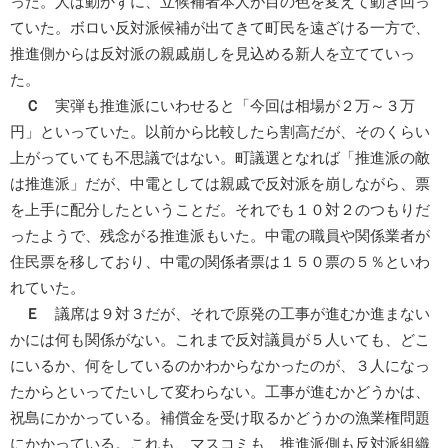
った。人は動かずに、立候補者本人が目の色を変えて動き回っ
ていた。ボロい反対派候補が出てきて町民を遠ざける一方で、
推進側からは反対派の親戚崩しを見込める新人を立てていっ
た。
Ｃ
実弾も推進派にいわせると「今回は相場が２万～３万
円」といっていた。以前から比較したら割高だが、そのくらい
上がっていても不思議ではない。町議選となれば「推進派の敵
は推進派」だが、中電としては親戚で反対派を崩しながら、票
を上手に配分したということだ。それでも１０対２のつもりだ
ったようで、残念がる推進派もいた。中電の職員や関係業者が
住民票を移しており、中電の関係者票は１５０票の５％といわ
れていた。
Ｅ
議席は９対３だが、それで原発の工事が進むか進まない
かには何も関係がない。これまで反対議員が５人いても、どこ
にいるか、何をしているのかわからなかったのが、３人になっ
たからといってたいして変わらない。工事が進むかどうかは、
祝島にかかっている。補償金を受け取るかどうかの漁業権問題
にかかっている。これも、マスコミも、推進派側も反対派組織