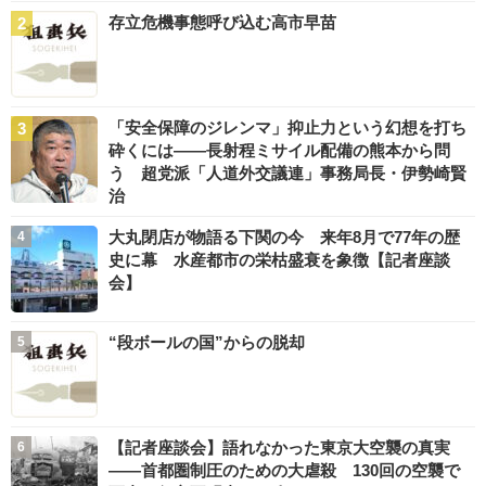
存立危機事態呼び込む高市早苗
「安全保障のジレンマ」抑止力という幻想を打ち
砕くには――長射程ミサイル配備の熊本から問
う 超党派「人道外交議連」事務局長・伊勢崎賢
治
大丸閉店が物語る下関の今 来年8月で77年の歴
史に幕 水産都市の栄枯盛衰を象徴【記者座談
会】
“段ボールの国”からの脱却
【記者座談会】語れなかった東京大空襲の真実
――首都圏制圧のための大虐殺 130回の空襲で