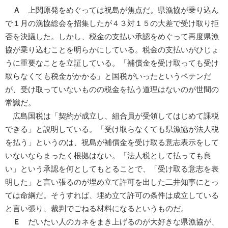
Ａ
上関原発をめぐっては祝島が焦点だ。県漁協が乗り込ん
で１月の漁協総会を招集したが４３対１５の大差で受け取り拒
否を決議した。しかし、税金の支払い承認をめぐって再度県漁
協が乗り込むことを明らかにしている。税金の支払いがひじょ
うに重要なことを立証している。「補償金を受け取っても受け
取らなくても税金がかかる」と国税がいったというペテンだ
が、受け取っていないものの税金を払う道理はないのが世間の
常識だ。
広島国税は「契約が成立し、組合員が受領してはじめて課税
できる」と説明している。「受け取らなくても県漁協が法人税
を払う」というのは、祝島が補償金を受け取る意志表示をして
いないならまったく根拠はない。「法人税として払っても良
い」という承認を何としてもとることで、「受け取る意志を表
明した」と言い張るのが埋め立て許可を出した二井知事にとっ
ては命綱だ。そうすれば、埋め立て許可の条件は成立している
と言い張り、裁判でごねる材料になるというものだ。
Ｅ
だいたい人のカネをまき上げるのが大好きな県漁協が、