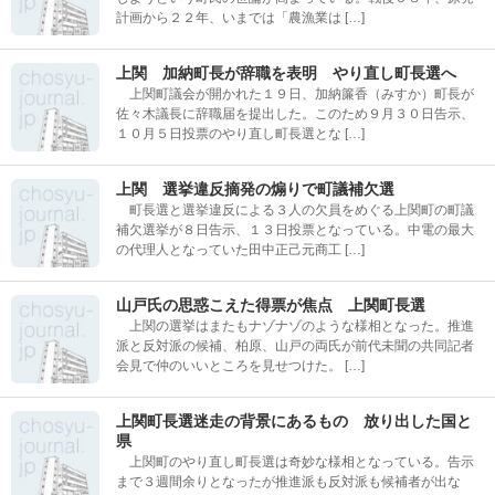
計画から２２年、いまでは「農漁業は […]
上関 加納町長が辞職を表明 やり直し町長選へ
上関町議会が開かれた１９日、加納簾香（みすか）町長が
佐々木議長に辞職届を提出した。このため９月３０日告示、
１０月５日投票のやり直し町長選とな […]
上関 選挙違反摘発の煽りで町議補欠選
町長選と選挙違反による３人の欠員をめぐる上関町の町議
補欠選挙が８日告示、１３日投票となっている。中電の最大
の代理人となっていた田中正己元商工 […]
山戸氏の思惑こえた得票が焦点 上関町長選
上関の選挙はまたもナゾナゾのような様相となった。推進
派と反対派の候補、柏原、山戸の両氏が前代未聞の共同記者
会見で仲のいいところを見せつけた。 […]
上関町長選迷走の背景にあるもの 放り出した国と
県
上関町のやり直し町長選は奇妙な様相となっている。告示
まで３週間余りとなったが推進派も反対派も候補者が出な