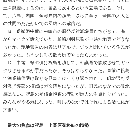
土を廃虚にするのは、国益に反するという立場である。そし
て、広島、岩国、全瀬戸内の漁民、さらに全県、全国の人人と
の共同のたたかいでの団結への確信だ。
Ｂ
選挙戦中盤に柏崎市の原発反対派議員たちがきて、海上
からマイクで訴えていた。柏崎刈羽原発が中越沖地震でどうな
ったか、現地報告の内容はリアルで、ジッと聞いている住民が
多かった。もう少し町の数カ所でやったらよかった。
Ｄ
中電、県の側は祝島を潰して、町議選で惨敗させてガッ
クリさせるのが手だったが、そうはならなかった。直前に祝島
で漁業補償受け取りを見事にひっくり返されたし、町議選も反
対派指導部の権威はガタ落ちになったが、町民のなかでの敗北
感はない。祝島の補償金拒否の行動が最大の争点作りだった。
みんながやる気になった。町民のなかではそれによる活性化が
大きい。
最大の焦点は祝島 上関原発終結の情勢