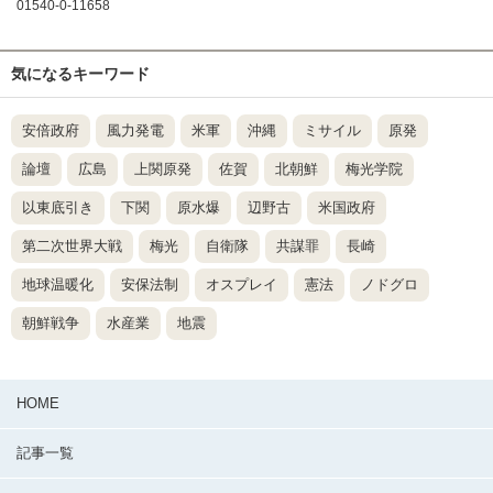
01540-0-11658
気になるキーワード
安倍政府
風力発電
米軍
沖縄
ミサイル
原発
論壇
広島
上関原発
佐賀
北朝鮮
梅光学院
以東底引き
下関
原水爆
辺野古
米国政府
第二次世界大戦
梅光
自衛隊
共謀罪
長崎
地球温暖化
安保法制
オスプレイ
憲法
ノドグロ
朝鮮戦争
水産業
地震
HOME
記事一覧