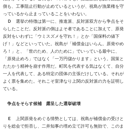
側も、工事阻止行動が止めているというが、祝島が漁業権を守
っているから止まっていることをいわない。
Ｄ
選挙の特徴は第一に、推進派、反対派双方から争点をそ
らしたことだ。反対派の側はよそ者であることに加えて、原発
反対をいわずに「ウミスズメを守れ！」とか「国保料の値下
げ！」などといっていた。祝島が「補償金はいらん。原発やめ
ろ！」と、「世のため、人のために」でいっている最中に、
「原発止めろ」ではなく「一万円儲かります」という。国策と
たたかう精神を崩す作用だ。町民を代表する気はなくて、自分
一人を代表して、ある特定の団体の主張だけしている。それが
よく票を集めた。それこそ室津なり上関の反対派の力を証明し
ている。
争点をそらす候補 露呈した選挙破壊
Ｅ
上関原発をめぐる情勢としては、祝島が補償金の受けと
りを総会で拒否し、二井知事の埋め立て許可も無効で、このま