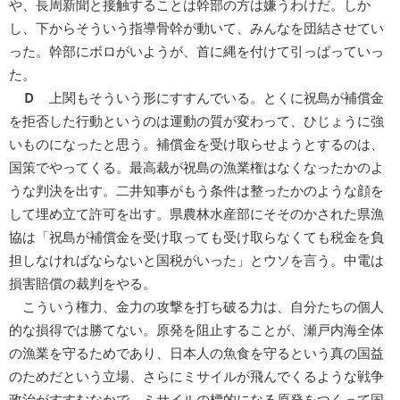
や、長周新聞と接触することは幹部の方は嫌うわけだ。しか
し、下からそういう指導骨幹が動いて、みんなを団結させてい
った。幹部にボロがいようが、首に縄を付けて引っぱっていっ
た。
Ｄ
上関もそういう形にすすんでいる。とくに祝島が補償金
を拒否した行動というのは運動の質が変わって、ひじょうに強
いものになったと思う。補償金を受け取らせようとするのは、
国策でやってくる。最高裁が祝島の漁業権はなくなったかのよ
うな判決を出す。二井知事がもう条件は整ったかのような顔を
して埋め立て許可を出す。県農林水産部にそそのかされた県漁
協は「祝島が補償金を受け取っても受け取らなくても税金を負
担しなければならないと国税がいった」とウソを言う。中電は
損害賠償の裁判をやる。
こういう権力、金力の攻撃を打ち破る力は、自分たちの個人
的な損得では勝てない。原発を阻止することが、瀬戸内海全体
の漁業を守るためであり、日本人の魚食を守るという真の国益
のためだという立場、さらにミサイルが飛んでくるような戦争
政治がすすむなかで、ミサイルの標的になる原発をつくって国