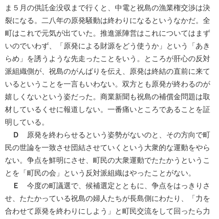
ま５月の供託金没収まで行くと、中電と祝島の漁業権交渉は決
裂になる。二八年の原発騒動は終わりになるというなかだ。全
町はこれで元気が出ていた。推進派陣営はこれについてはまず
いのでいわず、「原発による財源をどう使うか」という「あき
らめ」を誘うような先走ったことをいう。ところが肝心の反対
派組織側が、祝島のがんばりを伝え、原発は終結の直前に来て
いるということを一言もいわない。双方とも原発が終わるのが
嬉しくないという姿だった。商業新聞も祝島の補償金問題は取
材しているくせに報道しない。一番痛いところであることを証
明している。
Ｄ
原発を終わらせるという姿勢がないのと、その方向で町
民の世論を一致させ団結させていくという大衆的な運動をやら
ない。争点を鮮明にさせ、町民の大衆運動でたたかうというこ
とを「町民の会」という反対派組織はやったことがない。
Ｅ
今度の町議選で、候補選定とともに、争点をはっきりさ
せ、たたかっている祝島の婦人たちが長島側にわたり、「力を
合わせて原発を終わりにしよう」と町民交流をして回ったら力