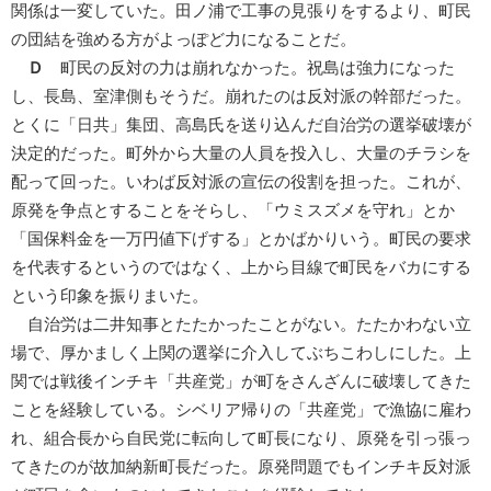
関係は一変していた。田ノ浦で工事の見張りをするより、町民
の団結を強める方がよっぽど力になることだ。
Ｄ
町民の反対の力は崩れなかった。祝島は強力になった
し、長島、室津側もそうだ。崩れたのは反対派の幹部だった。
とくに「日共」集団、高島氏を送り込んだ自治労の選挙破壊が
決定的だった。町外から大量の人員を投入し、大量のチラシを
配って回った。いわば反対派の宣伝の役割を担った。これが、
原発を争点とすることをそらし、「ウミスズメを守れ」とか
「国保料金を一万円値下げする」とかばかりいう。町民の要求
を代表するというのではなく、上から目線で町民をバカにする
という印象を振りまいた。
自治労は二井知事とたたかったことがない。たたかわない立
場で、厚かましく上関の選挙に介入してぶちこわしにした。上
関では戦後インチキ「共産党」が町をさんざんに破壊してきた
ことを経験している。シベリア帰りの「共産党」で漁協に雇わ
れ、組合長から自民党に転向して町長になり、原発を引っ張っ
てきたのが故加納新町長だった。原発問題でもインチキ反対派