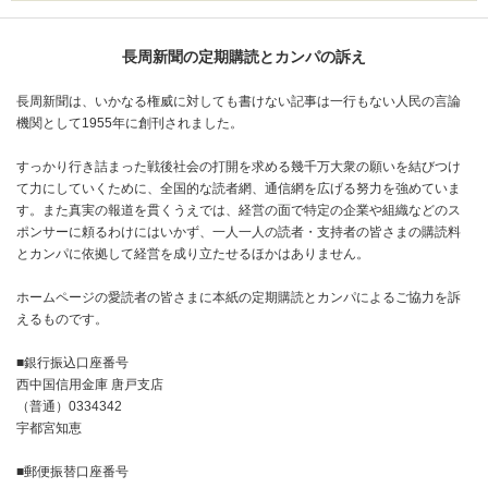
長周新聞の定期購読とカンパの訴え
長周新聞は、いかなる権威に対しても書けない記事は一行もない人民の言論
機関として1955年に創刊されました。
すっかり行き詰まった戦後社会の打開を求める幾千万大衆の願いを結びつけ
て力にしていくために、全国的な読者網、通信網を広げる努力を強めていま
す。また真実の報道を貫くうえでは、経営の面で特定の企業や組織などのス
ポンサーに頼るわけにはいかず、一人一人の読者・支持者の皆さまの購読料
とカンパに依拠して経営を成り立たせるほかはありません。
ホームページの愛読者の皆さまに本紙の定期購読とカンパによるご協力を訴
えるものです。
■銀行振込口座番号
西中国信用金庫 唐戸支店
（普通）0334342
宇都宮知恵
■郵便振替口座番号