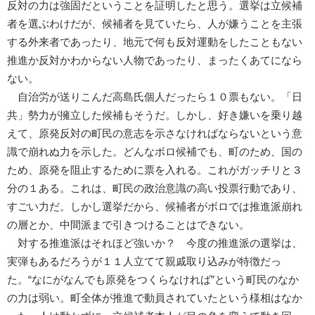
反対の力は強固だということを証明したと思う。選挙は立候補
者を選ぶわけだが、候補者を見ていたら、人が嫌うことを主張
する外来者であったり、地元で何も反対運動をしたこともない
推進か反対かわからない人物であったり、まったくあてになら
ない。
自治労が送りこんだ高島氏個人だったら１０票もない。「日
共」勢力が擁立した候補もそうだ。しかし、好き嫌いを乗り越
えて、原発反対の町民の意志を示さなければならないという意
識で崩れぬ力を示した。どんなボロ候補でも、町のため、国の
ため、原発を阻止するために票を入れる。これがガッチリと３
分の１ある。これは、町民の政治意識の高い投票行動であり、
すごい力だ。しかし選挙だから、候補者がボロでは推進派崩れ
の層とか、中間派まで引きつけることはできない。
対する推進派はそれほど強いか？ 今度の推進派の選挙は、
実弾もあるだろうが１１人立てて親戚取り込みが特徴だっ
た。“なにがなんでも原発をつくらなければ”という町民のなか
の力は弱い。町全体が推進で動員されていたという様相はなか