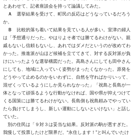
とあわせて、記者座談会を持って論議してみた。
Ａ
選挙結果を受けて、町民の反応はどうなっているだろう
か。
Ｂ
比較的落ち着いて結果を見ている人が多い。室津の婦人
は「予想通りだった。やはりよそ者では勝てるわけがない。親
戚もないし信頼もないし、あれではダメだというのが改めてわ
かった。推進派が山ほど候補を立ててきて、対する反対派が負
けにいったような選挙構図だった。高島さんにしても田中さん
にしても、地域に入っていく姿勢がまったくなかった。原発を
どうやって止めるのかをいわずに、自然を守ればかりいって、
混ぜくっているようにしか見られなかった」「祝島と長島が一
体となって頑張るような行動がなければ、国や県が抑えつけて
くる国策には勝てるわけがない。長島側も祝島頼みでやってい
たら負けてしまうし、新しい運動にしないといけない」と話し
ていた。
別の住民は「９対３は妥当な結果。反対派の駒が悪すぎた。
我慢して投票したけど限界だ。“永住します！”と叫んでいたけ