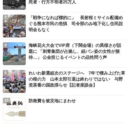
死者・行方不明者25万人
「戦争になれば標的に」 長射程ミサイル配備め
ぐる熊本市民の危惧 司令部のみ地下化し住民説
明会もなく
海峡花火大会でVIP席（下関会場）の異様さが話
題に 「刺青集団が占拠し、紐パン姿の女性が接
待…」 公金投じるイベントの品性問う声
れいわ新選組次のステージへ 7年で積み上げた草
の根の力 山本太郎引退は終わりではない 与野
党茶番の国政揺らせ【記者座談会】
防衛費を被災地にまわせ