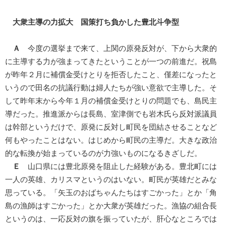
大衆主導の力拡大 国策打ち負かした豊北斗争型
Ａ
今度の選挙まで来て、上関の原発反対が、下から大衆的
に主導する力が強まってきたということが一つの前進だ。祝島
が昨年２月に補償金受けとりを拒否したこと、僅差になったと
いうので田名の抗議行動は婦人たちが強い意欲で主導した。そ
して昨年末から今年１月の補償金受けとりの問題でも、島民主
導だった。推進派からは長島、室津側でも岩木氏ら反対派議員
は幹部というだけで、原発に反対し町民を団結させることなど
何もやったことはない。はじめから町民の主導だ。大きな政治
的な転換が始まっているのが力強いものになるきざしだ。
Ｅ
山口県には豊北原発を阻止した経験がある。豊北町には
一人の英雄、カリスマというのはいない。町民が英雄だとみな
思っている。「矢玉のおばちゃんたちはすごかった」とか「角
島の漁師はすごかった」とか大衆が英雄だった。漁協の組合長
というのは、一応反対の旗を振っていたが、肝心なところでは