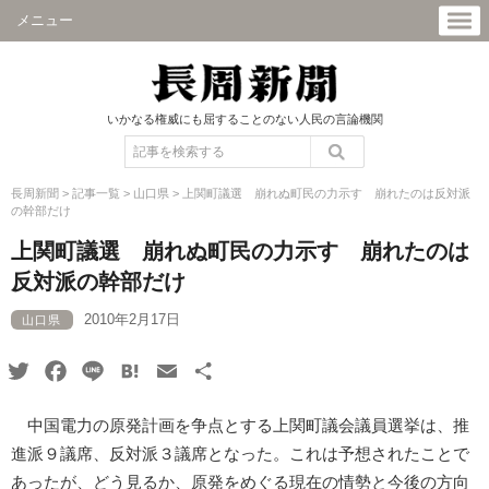
メニュー
いかなる権威にも屈することのない人民の言論機関
長周新聞
>
記事一覧
>
山口県
>
上関町議選 崩れぬ町民の力示す 崩れたのは反対派
の幹部だけ
上関町議選 崩れぬ町民の力示す 崩れたのは
反対派の幹部だけ
2010年2月17日
山口県
Twitter
Facebook
Line
Hatena
Email
共
有
中国電力の原発計画を争点とする上関町議会議員選挙は、推
進派９議席、反対派３議席となった。これは予想されたことで
あったが、どう見るか、原発をめぐる現在の情勢と今後の方向