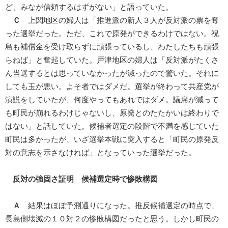
ど、みなが信頼するはずがない」と語っていた。
Ｃ
上関地区の婦人は「推進派の新人３人が反対派の票を奪
った選挙だった。ただ、これで原発ができるわけではない。祝
島も補償金を受け取らずに頑張っているし、わたしたちも頑張
らねば」と奮起していた。戸津地区の婦人は「反対派がたくさ
ん当選するとは思っていなかったが減ったので驚いた。それに
しても玉が悪い。よそ者ではダメだ。選挙が終わって共産党が
演説をしていたが、何度やってもあれではダメ。議席が減って
も町民が崩れるわけじゃないし、原発とのたたかいは終わりで
はない」と話していた。候補者選定の段階で不満を感じていた
町民は多かったが、いざ選挙本戦に突入すると「町民の原発反
対の意志を示さなければ」となっていった選挙だった。
反対の強固さ証明 候補選定時で惨敗構図
Ａ
結果はほぼ予測通りになった。推反候補選定の時点で、
長島側壊滅の１０対２の惨敗構図だったと思う。しかし町民の