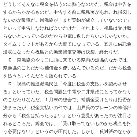
どうしてそんなに税金を払うのに熱心なのかだ。税金は申告を
するからかかるものだ。申告する前に税務署があれこれ指図し
ないのが常識だ。県漁協が「まだ契約が成立していないので」
といって申告しなければよいだけだ。それより、祝島は受け取
らないといっているのだから中電に返したらいいじゃないか。
タイムリミットがあるから大慌てになっている。五月に供託金
没収になったら祝島との漁業補償交渉は決裂、終わりだ。
Ｃ
県漁協のやり口に頭に来ている県内の漁協のなかでは、
県漁協のことだから補償金を使い込んでいるのだ、だから税金
を払うというんだとも語られている。
Ｄ
祝島の推進派漁民は「今度は税金の支払いを認めさせ
る」といっていた。税金問題は中電や二井県政にとってかなり
のこだわりなんだ。１月末の総会で、補償金受けとりは拒否が
決まったが、税金支払いの件では、山戸氏のブレーンの幹部部
分から「税金は払ったらよい」という意見があったのが注目さ
れるところだ。総会では、「受け取ってないものから税金を払
う必要はない」というのが圧倒した。しかし、反対派のなかか