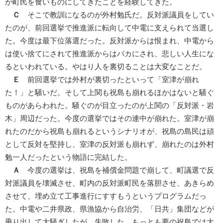
が町民を食いものにしてきたことを経験してきた。
Ｃ
そこで教訓になるのが外村勉氏だ。反対派議員をしてい
たのが、前回選挙で推進派に転向して中電に支えられて当選し
た。今度は最下位落選だった。反対派からは恨まれ、中電から
は使い捨てにされて推進派からはバカにされ、悲しい人生にな
るといわれている。やはり人を裏切ることは大変なことだ。
Ｅ
前回選挙では外村が裏切ったといって「室津が崩れ
た！」と騒いだ。そして上関も祝島も崩れるほかはないと騒ぐ
ものがあらわれた。騒ぐのが目立ったのが上関の「反対派・岩
木」周辺だった。今度の選挙ではその連中が崩れた。室津が崩
れたのだから祝島も崩れるというシナリオが、祝島の島民は頑
として反対を堅持し、室津の反対派も崩れず、崩れたのは外村
勉一人だったという物語に完結した。
Ａ
今度の選挙は、祝島を補償金問題で崩して、町議選で反
対派議員を壊滅させ、町内の反対派町民を落胆させ、あきらめ
させて、埋め立て工事進行にすすもうというプログラムだっ
た。中電や二井県政、県漁協から自治労、「日共」集団などが
乗り出して大騒ぎしたが、失敗した。もっとも要の祝島では大