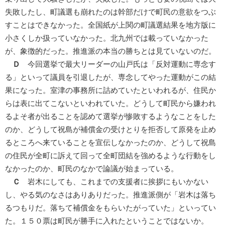
失敗したし、町議選も崩れたのは幹部だけで町民の意欲をつぶ
すことはできなかった。全国紙が上関の町議選結果を地方版に
小さくしか扱っていなかった。北九州では載っていなかった
が、象徴的だった。推進派の本当の勝ちとは見ていないのだ。
Ｄ
今回選挙で最大リーダーの山戸氏は「反対運動に専念す
る」といって議員を引退したが、専念してやった運動がこの結
果になった。室津の事務所に詰めていたといわれるが、住民か
らは表に出てこないといわれていた。どうして町民から嫌われ
るよそ者が出ることを認めて選挙が惨敗するようなことをした
のか、どうして祝島が補償金の受けとりを拒否して原発を止め
るところへ来ていることを宣伝しなかったのか、どうして祝島
の住民が全町に訴えて回って全町団結を強めるような行動をし
なかったのか、町民のなかで論議が始まっている。
Ｃ
岩木にしても、これまでの支援者に挨拶にもいかない
し、やる気のなさはありありだった。推進派側が「岩木は落ち
るつもりだ。落ちて補償金をもらいたがっていた」といってい
た。１５０票は町民が勝手に入れたということではないか。