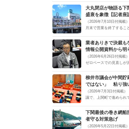
大丸閉店が物語る下
盛衰を象徴【記者座
（2026年7月10日付掲
月末で営業を終了することを
業者ありきで決裁も
情報公開資料から明
（2026年6月26日付
ゼロベースでの見直しが決
柳井市議会が中間貯
ではない」 粘り強
（2026年7月3日付掲
議で、上関町で進められて
下関最後の巻き網船
者守る対策急げ
（2026年5月22日付