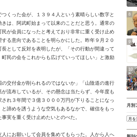
つくった会が、１３９４人という素晴らしい数字と
動きは、阿武町始まって以来のことだと思う。通常の
町民が会員になったと考えており非常に重く受け止め
望する意向であることを明らかにした。昨年９月２０
町長として反対を表明したが、「その行動が間違って
。町民の会をこれからも広げていってほしい」と激励
の交付金が削られるのではないか」「山陰道の進行
話が流布しているが、その懸念は当たらず、今年度も
択され３年間で３億３０００万円が下りることになっ
月別
」と諦めを誘うような空気もあるなかで、確信をもっ
た事実を重く受け止めたいとのべた。
人にお願いして会員を集めてもらった。人から人へ
新刊