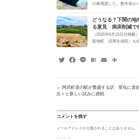
の春廃業した。数年前から
どうなる？下関の地
る意見 病床削減で
（2026年6月15日付
新地町、旧厚生病院）を統
Twitter
Facebook
Line
Hatena
Email
共
有
←
阿武町道の駅が繁盛する訳 変化に貪
次々と新しい試みに挑戦
コメントを残す
メールアドレスが公開されることはありません。
コメント