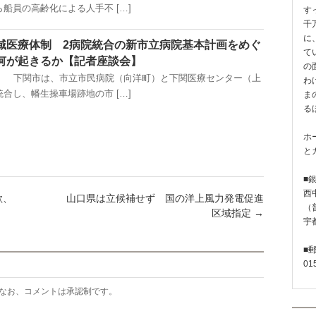
船員の高齢化による人手不 […]
す
千
に
域医療体制 2病院統合の新市立病院基本計画をめぐ
て
何が起きるか【記者座談会】
の
掲載） 下関市は、市立市民病院（向洋町）と下関医療センター（上
わ
合し、幡生操車場跡地の市 […]
ま
る
ホ
と
■
西
欲、
山口県は立候補せず 国の洋上風力発電促進
（普
区域指定
→
宇
■
01
なお、コメントは承認制です。