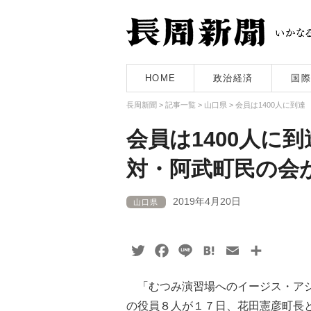
HOME
政治経済
国際
長周新聞
>
記事一覧
>
山口県
>
会員は1400人に到
会員は1400人に
対・阿武町民の会
2019年4月20日
山口県
Twitter
Facebook
Line
Hatena
Email
共
有
「むつみ演習場へのイージス・アシ
の役員８人が１７日、花田憲彦町長