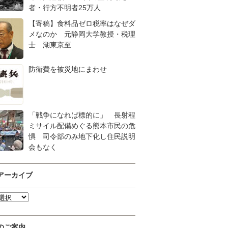
者・行方不明者25万人
【寄稿】食料品ゼロ税率はなぜダ
メなのか 元静岡大学教授・税理
士 湖東京至
防衛費を被災地にまわせ
「戦争になれば標的に」 長射程
ミサイル配備めぐる熊本市民の危
惧 司令部のみ地下化し住民説明
会もなく
アーカイブ
のご案内