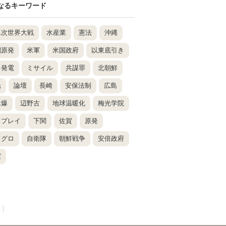
なるキーワード
二次世界大戦
水産業
憲法
沖縄
関原発
米軍
米国政府
以東底引き
力発電
ミサイル
共謀罪
北朝鮮
光
論壇
長崎
安保法制
広島
水爆
辺野古
地球温暖化
梅光学院
スプレイ
下関
佐賀
原発
ドグロ
自衛隊
朝鮮戦争
安倍政府
震
|