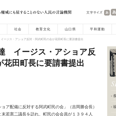
社会
教育文化
山口県
平和運動
達 イージス・アショア反対・阿武町民の会が花田町長に要請書提出
到達 イージス・アショア反
が花田町長に要請書提出
ョア配備に反対する阿武町民の会」（吉岡勝会長）
と末若憲二議長を訪れ、町民の会会員が１３９４人