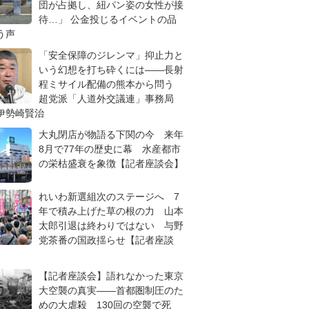
団が占拠し、紐パン姿の女性が接
待…」 公金投じるイベントの品
う声
「安全保障のジレンマ」抑止力と
いう幻想を打ち砕くには――長射
程ミサイル配備の熊本から問う
超党派「人道外交議連」事務局
伊勢崎賢治
大丸閉店が物語る下関の今 来年
8月で77年の歴史に幕 水産都市
の栄枯盛衰を象徴【記者座談会】
れいわ新選組次のステージへ 7
年で積み上げた草の根の力 山本
太郎引退は終わりではない 与野
党茶番の国政揺らせ【記者座談
【記者座談会】語れなかった東京
大空襲の真実――首都圏制圧のた
めの大虐殺 130回の空襲で死