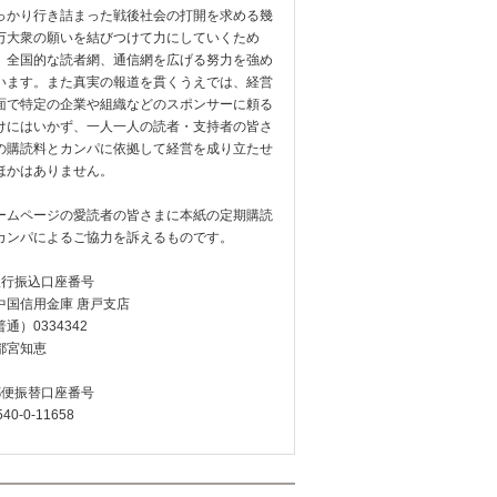
っかり行き詰まった戦後社会の打開を求める幾
万大衆の願いを結びつけて力にしていくため
、全国的な読者網、通信網を広げる努力を強め
います。また真実の報道を貫くうえでは、経営
面で特定の企業や組織などのスポンサーに頼る
けにはいかず、一人一人の読者・支持者の皆さ
の購読料とカンパに依拠して経営を成り立たせ
ほかはありません。
ームページの愛読者の皆さまに本紙の定期購読
カンパによるご協力を訴えるものです。
銀行振込口座番号
中国信用金庫 唐戸支店
通）0334342
都宮知恵
郵便振替口座番号
540-0-11658