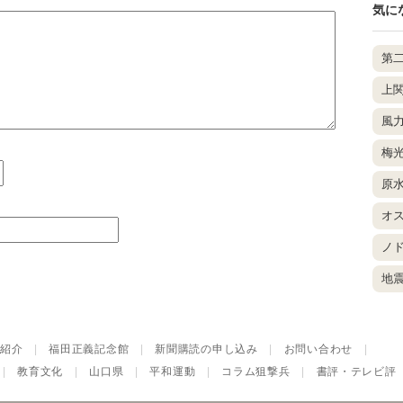
気に
第
上
風
梅
原
オ
ノ
地
紹介
|
福田正義記念館
|
新聞購読の申し込み
|
お問い合わせ
|
|
教育文化
|
山口県
|
平和運動
|
コラム狙撃兵
|
書評・テレビ評