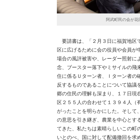
阿武町民の会が花
要請書は、「２月３日に福賀地区で
区に広げるために会の役員や会員が
場合の風評被害や、レーダー照射に
念、ブースター落下やミサイルの飛
住に係るＵターン者、Ｉターン者の
反するものであることについて協議
郷の住民の理解も深まり、１７日現
区２５５人の合わせて１３９４人（
がったことを明らかにした。そして
の意思を引き継ぎ、農業を中心とす
てきた、私たちは素晴らしいこの町
いとのべ、国に対して配備撤回を求