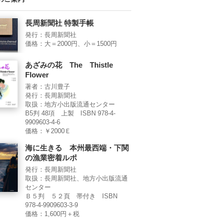
長周新聞社 特製手帳
発行：長周新聞社
価格：大＝2000円、小＝1500円
あざみの花 The Thistle
Flower
著者：古川豊子
発行：長周新聞社
取扱：地方小出版流通センター
B5判 48項 上製 ISBN 978-4-
9909603-4-6
価格：￥2000Ｅ
海に生きる 本州最西端・下関
の漁業密着ルポ
発行：長周新聞社
取扱：長周新聞社、地方小出版流通
センター
Ｂ５判 ５２頁 帯付き ISBN
978-4-9909603-3-9
価格：1,600円＋税