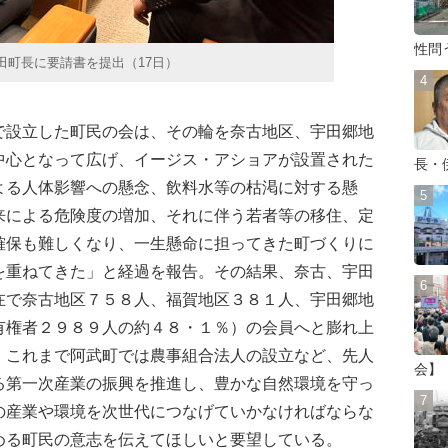
性問
田町長に要請書を提出（17日）
設立した町民の会は、その輪を奈古地区、宇田郷地
中心となって広げ、イージス・アショアが設置された
長・
よる人体影響への懸念、飲料水等の枯渇に対する懸
来による危険度の増加、それに伴う若者等の移住、定
確保も難しくなり、一生懸命に担ってきた町づくりに
を重ねてきた」と経過を報告。その結果、奈古、宇田
在で奈古地区７５８人、福賀地区３８１人、宇田郷地
有権者２９８９人の約４８・１％）の会員へと膨れ上
、これまで阿武町では農事組合法人の設立など、先人
会】
る第一次産業の振興を推進し、豊かな自然環境を守っ
の産業や環境を次世代につなげていかなければならな
める町民の意志を伝えてほしいと要望している。