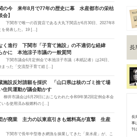
関の今 来年8月で77年の歴史に幕 水産都市の栄枯
談会】
載） 下関市で唯一の百貨店である大丸下関店が6月30日、2027年8
発表した。19 […]
なく進行 下関市「子育て施設」の不適切な経緯
らかに 本池涼子市議の一般質問
掲載） 下関市議会6月定例会で本池涼子市議（本紙記者）は24日、
まった「交流型子育て総 […]
蔵施設反対請願を採択 「山口県は核のゴミ捨て場
い住民運動が議会動かす
載） 柳井市議会は6月29日におこなわれた令和9年第2回定例会本会
いる使用済み核燃料の […]
長
団が廃業 主力の以東底引きも燃料高が直撃 生産
事
刊
掲載） 下関市で長年中型巻き網漁を操業してきた「泉水産」が、こ