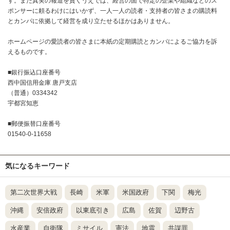
す。また真実の報道を貫くうえでは、経営の面で特定の企業や組織などのス
ポンサーに頼るわけにはいかず、一人一人の読者・支持者の皆さまの購読料
とカンパに依拠して経営を成り立たせるほかはありません。
ホームページの愛読者の皆さまに本紙の定期購読とカンパによるご協力を訴
えるものです。
■銀行振込口座番号
西中国信用金庫 唐戸支店
（普通）0334342
宇都宮知恵
■郵便振替口座番号
01540-0-11658
気になるキーワード
第二次世界大戦
長崎
米軍
米国政府
下関
梅光
沖縄
安倍政府
以東底引き
広島
佐賀
辺野古
水産業
自衛隊
ミサイル
憲法
地震
共謀罪