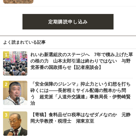
定期購読申し込み
よく読まれている記事
れいわ新選組次のステージへ 7年で積み上げた草
の根の力 山本太郎引退は終わりではない 与野
党茶番の国政揺らせ【記者座談会】
「安全保障のジレンマ」抑止力という幻想を打ち
砕くには――長射程ミサイル配備の熊本から問
う 超党派「人道外交議連」事務局長・伊勢崎賢
治
【寄稿】食料品ゼロ税率はなぜダメなのか 元静
岡大学教授・税理士 湖東京至