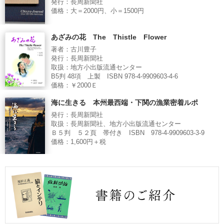
発行：長周新聞社
価格：大＝2000円、小＝1500円
あざみの花 The Thistle Flower
著者：古川豊子
発行：長周新聞社
取扱：地方小出版流通センター
B5判 48項 上製 ISBN 978-4-9909603-4-6
価格：￥2000Ｅ
海に生きる 本州最西端・下関の漁業密着ルポ
発行：長周新聞社
取扱：長周新聞社、地方小出版流通センター
Ｂ５判 ５２頁 帯付き ISBN 978-4-9909603-3-9
価格：1,600円＋税