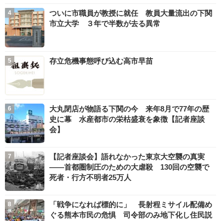
ついに市職員が教授に就任 教員大量流出の下関
市立大学 ３年で半数が去る異常
存立危機事態呼び込む高市早苗
大丸閉店が物語る下関の今 来年8月で77年の歴
史に幕 水産都市の栄枯盛衰を象徴【記者座談
会】
【記者座談会】語れなかった東京大空襲の真実
――首都圏制圧のための大虐殺 130回の空襲で
死者・行方不明者25万人
「戦争になれば標的に」 長射程ミサイル配備め
ぐる熊本市民の危惧 司令部のみ地下化し住民説