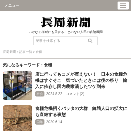
メニュー
いかなる権威にも屈することのない人民の言論機関
長周新聞
>
記事一覧
>
食糧
気になるキーワード：食糧
店に行ってもコメが買えない！ 日本の食糧危
機はすぐそこ 気づいたときには後の祭り 輸
入に依存し国内農家潰したツケ到来
2024.8.22 コメント(2)
社会
食糧危機招くバッタの大群 飢餓人口の拡大に
も直結する事態
2020.6.14
国際