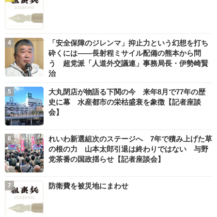
「安全保障のジレンマ」抑止力という幻想を打ち
砕くには――長射程ミサイル配備の熊本から問
う 超党派「人道外交議連」事務局長・伊勢崎賢
治
大丸閉店が物語る下関の今 来年8月で77年の歴
史に幕 水産都市の栄枯盛衰を象徴【記者座談
会】
れいわ新選組次のステージへ 7年で積み上げた草
の根の力 山本太郎引退は終わりではない 与野
党茶番の国政揺らせ【記者座談会】
防衛費を被災地にまわせ