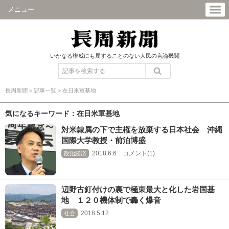
メニュー
いかなる権威にも屈することのない人民の言論機関
長周新聞
>
記事一覧
>
在日米軍基地
気になるキーワード：在日米軍基地
対米隷属の下で主権を放棄する日本社会 沖縄
国際大学教授・前泊博盛
2018.6.6 コメント(1)
政治経済
辺野古釘付けの裏で極東最大と化した岩国基
地 １２０機体制で轟く爆音
2018.5.12
社会