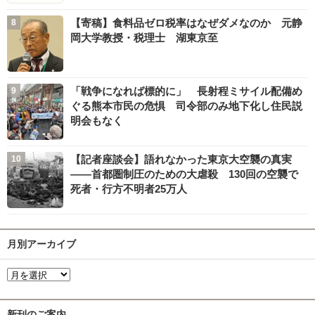
【寄稿】食料品ゼロ税率はなぜダメなのか 元静
岡大学教授・税理士 湖東京至
「戦争になれば標的に」 長射程ミサイル配備め
ぐる熊本市民の危惧 司令部のみ地下化し住民説
明会もなく
【記者座談会】語れなかった東京大空襲の真実
――首都圏制圧のための大虐殺 130回の空襲で
死者・行方不明者25万人
月別アーカイブ
新刊のご案内