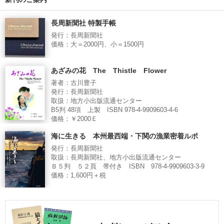
長周新聞社 特製手帳
発行：長周新聞社
価格：大＝2000円、小＝1500円
あざみの花 The Thistle Flower
著者：古川豊子
発行：長周新聞社
取扱：地方小出版流通センター
B5判 48項 上製 ISBN 978-4-9909603-4-6
価格：￥2000Ｅ
海に生きる 本州最西端・下関の漁業密着ルポ
発行：長周新聞社
取扱：長周新聞社、地方小出版流通センター
Ｂ５判 ５２頁 帯付き ISBN 978-4-9909603-3-9
価格：1,600円＋税