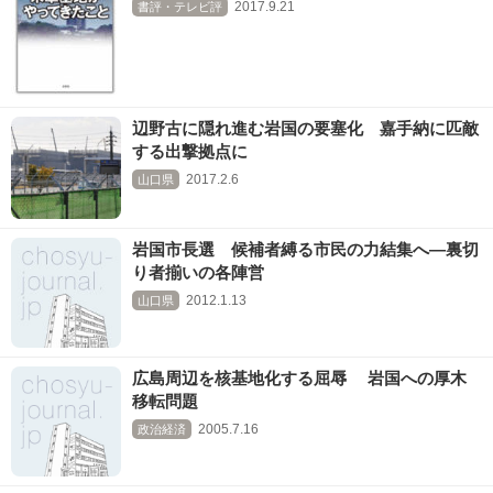
2017.9.21
書評・テレビ評
辺野古に隠れ進む岩国の要塞化 嘉手納に匹敵
する出撃拠点に
2017.2.6
山口県
岩国市長選 候補者縛る市民の力結集へ―裏切
り者揃いの各陣営
2012.1.13
山口県
広島周辺を核基地化する屈辱 岩国への厚木
移転問題
2005.7.16
政治経済