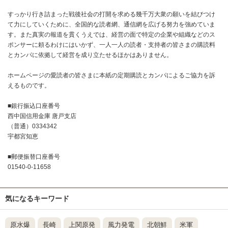
すっかり行き詰まった戦後社会の打開を求める幾千万大衆の願いを結びつけ
て力にしていくために、全国的な読者網、通信網を広げる努力を強めていま
す。また真実の報道を貫くうえでは、経営の面で特定の企業や組織などのス
ポンサーに頼るわけにはいかず、一人一人の読者・支持者の皆さまの購読料
とカンパに依拠して経営を成り立たせるほかはありません。
ホームページの愛読者の皆さまに本紙の定期購読とカンパによるご協力を訴
えるものです。
■銀行振込口座番号
西中国信用金庫 唐戸支店
（普通）0334342
宇都宮知恵
■郵便振替口座番号
01540-0-11658
気になるキーワード
原水爆
長崎
上関原発
風力発電
北朝鮮
米軍