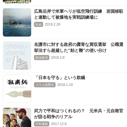
広島沿岸で米軍ヘリが低空飛行訓練 岩国移駐
と連動して被爆地を実戦訓練場に
2018.2.26
社会
名護市に対する政府の露骨な買収選挙 公職選
挙法すら超越した“飴と鞭”の使い分け
2018.2.8
政治経済
「日本を守る」という欺瞞
2018.1.10
コラム狙撃兵
武力で平和はつくれるの？ 元米兵・元自衛官
が語る戦争のリアル
2017.12.8
平和運動