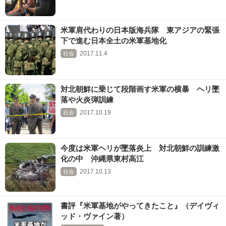
米軍肩代わりの日本版海兵隊 東アジアの緊張
下で進む日本全土の米軍基地化
2017.11.4
社会
対北朝鮮に乗じて段階画す米軍の横暴 ヘリ墜
落や火炎弾訓練
2017.10.19
社会
今度は米軍ヘリが墜落炎上 対北朝鮮の訓練激
化の中 沖縄県東村高江
2017.10.13
社会
書評『米軍基地がやってきたこと』（デイヴィ
ッド・ヴァイン著）