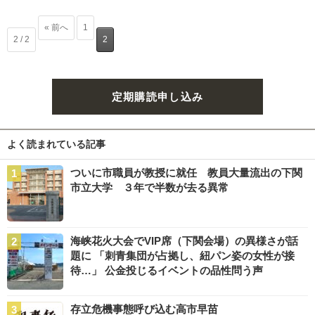
« 前へ
1
2 / 2
2
定期購読申し込み
よく読まれている記事
ついに市職員が教授に就任 教員大量流出の下関
市立大学 ３年で半数が去る異常
海峡花火大会でVIP席（下関会場）の異様さが話
題に 「刺青集団が占拠し、紐パン姿の女性が接
待…」 公金投じるイベントの品性問う声
存立危機事態呼び込む高市早苗