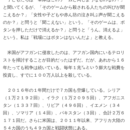
と聞いてくるが、「そのゲームから殺される人たちの叫びが聞
こえるか？」「女性や子どもや赤ん坊の泣き叫ぶ声が聞こえる
のか？」と問うと「聞こえない」という。「そのゲームは、ボ
タンを押しただけで消えるか？」と問うと「うん。消えるよ」
という。私は「戦場にはボタンはないんだよ」と教える。
米国がアフガンに侵攻したのは、アフガン国内にいるテロリ
ストを掃討することが目的だったはずだ。だが、あれから１６
年たっても戦争は続いている。毎年１兆㌦という膨大な戦費を
投資し、すでに１００万人以上を殺している。
２０１６年の１年間だけで７カ国も空爆している。シリア
（１万２１９２回）、イラク（１万２０９５回）、アフガニス
タン（１３３７回）、リビア（４９６回）、イエメン（３４
回）、ソマリア（１４回）、パキスタン（３回）、合計２万６
１７１回だ。さらに米国は、２０１１年以来、アフリカ大陸の
５４カ国のうち４９カ国と戦闘状態にある。