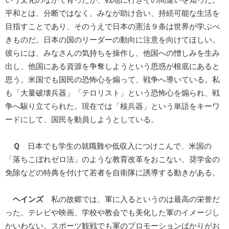
いう文化のなかで育ったが、戦地に行きその間違いを知った。
平和とは、分断ではなく、みなが助け合い、持続可能な生活を
目指すことであり、そのうえで日本の憲法９条は世界が学ぶべ
きものだ。日本の国のリーダーの動向に注意を向けてほしい。
彼らには、みなさんの気持ちを操作し、他国への憎しみを生み
出し、他国にある資源を争奪しようという思惑が根底にあると
思う。米国でも国民の恐怖心を煽って、戦争へ導いている。私
も「大量破壊兵器」「テロリスト」という恐怖心を煽られ、戦
争へ駆り立てられた。現在では「核兵器」という単語をキーワ
ードにして、国民を動員しようとしている。
Ｑ
日本でも学生の就職難や低収入につけこんで、米国の
「落ちこぼれゼロ法」のような教育改革をおこない、奨学金の
免除などの特典を付けて若者を自衛隊に誘導する動きがある。
ヘインズ
私の故郷では、軍に入るというのは最高の栄誉だ
った。テレビや映画、学校や教会でも美化した軍のイメージし
かいわない。スポーツ観戦でも軍のプロモーションばかりがお