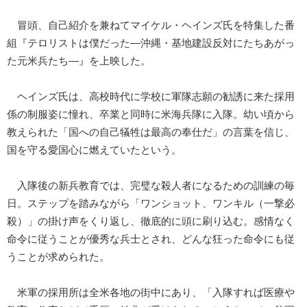
冒頭、自己紹介を兼ねてマイケル・ヘインズ氏を特集した番
組『テロリストは僕だった―沖縄・基地建設反対にたちあがっ
た元米兵たち―』を上映した。
ヘインズ氏は、高校時代に学校に軍隊志願の勧誘に来た採用
係の制服姿に憧れ、卒業と同時に米海兵隊に入隊。幼い頃から
教えられた「国への自己犠牲は最高の奉仕だ」の言葉を信じ、
国を守る愛国心に燃えていたという。
入隊後の新兵教育では、完璧な殺人者になるための訓練の毎
日。ステップを踏みながら「ワンショット、ワンキル（一撃必
殺）」の掛け声をくり返し、徹底的に頭に刷り込む。感情なく
命令に従うことが優秀な兵士とされ、どんな狂った命令にも従
うことが求められた。
米軍の採用所は全米各地の街中にあり、「入隊すれば医療や