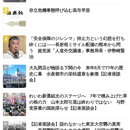
存立危機事態呼び込む高市早苗
「安全保障のジレンマ」抑止力という幻想を打ち
砕くには――長射程ミサイル配備の熊本から問
う 超党派「人道外交議連」事務局長・伊勢崎賢
治
大丸閉店が物語る下関の今 来年8月で77年の歴
史に幕 水産都市の栄枯盛衰を象徴【記者座談
会】
れいわ新選組次のステージへ 7年で積み上げた草
の根の力 山本太郎引退は終わりではない 与野
党茶番の国政揺らせ【記者座談会】
【記者座談会】語れなかった東京大空襲の真実