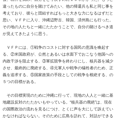
違ったものに自分を賭けてみたい、他の帰還兵も私と同じ事を
考えており、彼らと団結すればもっと大きな力になるはずだと
思い、ＶＦＰに入り、沖縄辺野古、韓国、済州島にも行った。
その地の人たちと一緒にたたかうことで、自分の賭けるべき道
が見えてきたように思う。
ＶＦＰには、①戦争のコストに対する国民の意識を喚起す
る、②米国政府が、公然とあるいは水面下でおこなう他国への
内政干渉を阻止する、③軍拡競争を終わりにし、核兵器を減少
させ、最終的に廃絶する、④元軍人や戦争の犠牲者のため、正
義を追求する、⑤国家政策の手段としての戦争を根絶する、の
５つの目標がある。
その目標実現のために沖縄に行って、現地の人人と一緒に基
地建設反対のたたかいもやっている。“核兵器の廃絶”は、現在
の国際政治の流れを見るにつけ、とくに声を大にして訴えてい
かなければならない。そのために広島を訪れて、対話ができる