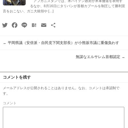
アフガニスタンでは、米バイデン政府が米軍撤退を表明す
るなか、8月16日にタリバンが首都カブールを制圧して勝利宣
言をおこない、ガニ大統領や […]
Twitter
Facebook
Line
Hatena
Email
共
有
←
平岡県議（安倍派・自民党下関支部長）が小熊坂市議に重傷負わす
無謀なエルサレム首都認定
→
コメントを残す
メールアドレスが公開されることはありません。なお、コメントは承認制で
す。
コメント