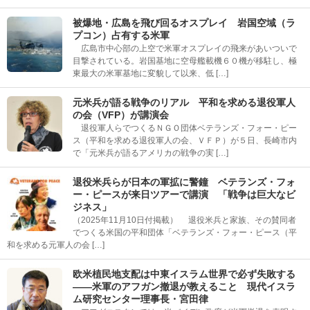
被爆地・広島を飛び回るオスプレイ 岩国空域（ラ
プコン）占有する米軍
広島市中心部の上空で米軍オスプレイの飛来があいついで
目撃されている。岩国基地に空母艦載機６０機が移駐し、極
東最大の米軍基地に変貌して以来、低 […]
元米兵が語る戦争のリアル 平和を求める退役軍人
の会（VFP）が講演会
退役軍人らでつくるＮＧＯ団体ベテランズ・フォー・ピー
ス（平和を求める退役軍人の会、ＶＦＰ）が５日、長崎市内
で「元米兵が語るアメリカの戦争の実 […]
退役米兵らが日本の軍拡に警鐘 ベテランズ・フォ
ー・ピースが来日ツアーで講演 「戦争は巨大なビ
ジネス」
（2025年11月10日付掲載） 退役米兵と家族、その賛同者
でつくる米国の平和団体「ベテランズ・フォー・ピース（平
和を求める元軍人の会 […]
欧米植民地支配は中東イスラム世界で必ず失敗する
――米軍のアフガン撤退が教えること 現代イスラ
ム研究センター理事長・宮田律