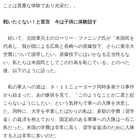
ことは貴重な体験であり光栄だ」。
戦いたくない！と宣言 今は子供に体験話す
続いて、元陸軍兵士のローリー・ファニング氏が「米国民を
代表し、我が国による広島と長崎への原爆投下、さらに東京大
空襲について謝罪したい。原爆投下にはいかなる正当性もな
い。私たちは米国民としてこの行為を恥じている」とのべた
後、以下のように語った。
私の軍人への道は、９・１１ニューヨーク同時多発テロ事件
から始まった。あの惨状を見て、「このようなことが二度と起
こらないようにしたい」という気持ちで軍への入隊を決意し
た。同時に、大学を卒業したばかりの私は、多額の学費（奨学
金）の返済を抱えており、固定給のある軍隊への入隊は一石二
鳥だった。米国の学費は非常に高く、奨学金返済のために入隊
する人は非常に多いのだ。