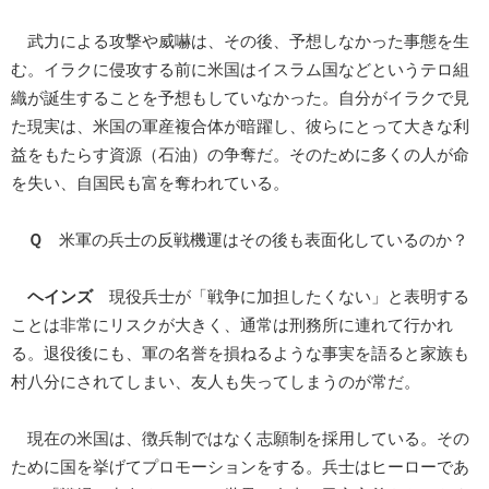
武力による攻撃や威嚇は、その後、予想しなかった事態を生
む。イラクに侵攻する前に米国はイスラム国などというテロ組
織が誕生することを予想もしていなかった。自分がイラクで見
た現実は、米国の軍産複合体が暗躍し、彼らにとって大きな利
益をもたらす資源（石油）の争奪だ。そのために多くの人が命
を失い、自国民も富を奪われている。
Ｑ
米軍の兵士の反戦機運はその後も表面化しているのか？
ヘインズ
現役兵士が「戦争に加担したくない」と表明する
ことは非常にリスクが大きく、通常は刑務所に連れて行かれ
る。退役後にも、軍の名誉を損ねるような事実を語ると家族も
村八分にされてしまい、友人も失ってしまうのが常だ。
現在の米国は、徴兵制ではなく志願制を採用している。その
ために国を挙げてプロモーションをする。兵士はヒーローであ