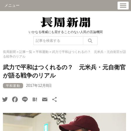
メニュー
いかなる権威にも屈することのない人民の言論機関
長周新聞
>
記事一覧
>
平和運動
>
武力で平和はつくれるの？ 元米兵・元自衛官が語
る戦争のリアル
武力で平和はつくれるの？ 元米兵・元自衛官
が語る戦争のリアル
2017年12月8日
平和運動
Twitter
Facebook
Line
Hatena
Email
共
有