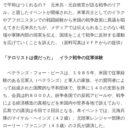
で平和はつくれるの？ 元米兵・元自衛官が語る戦争のリア
ル」と題したイベントが開催された。米軍兵士としてのイラク
やアフガニスタンでの戦闘経験から米国の戦争政策に異議を唱
えてきた元米兵たちが、メディアでは伝えられることのない戦
場や軍隊内部の現実を伝え、国境をこえて戦争に反対する運動
を広げていくことを訴えた。（資料写真はＶＦＰからの提供）
「テロリストは僕だった」 イラク戦争の従軍体験
ベテランズ・フォー・ピースは、１９８５年、米国で従軍経
験のある元軍人（ベテランズ）と軍人の家族、その賛同者によ
って結成された国際的な平和団体で、世界に１４０の支部を持
ち、会員は約８０００人。紛争各国での反戦アピールや、戦争
による経済構造の真相などを米国内や世界各地で訴えており、
広島での講演は今回で２回目となる。本イベントでは、元海兵
隊のマイケル・ヘインズ（４２歳）、元陸軍レンジャー部隊の
ローリー・ファニング（４３歳）の２氏が講演した。