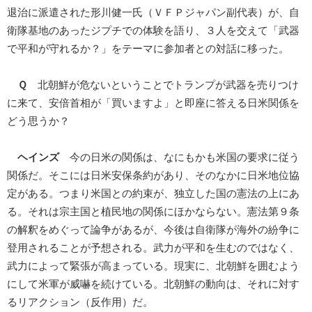
退治に派遣された形川健一氏（ＶＦＰジャパン副代表）が、自
衛隊基地のあったジプチでの体験を語り、３人を交えて「武器
で平和が守れるか？」をテーマに参加者との対話に移った。
Ｑ
北朝鮮が危ないということでトランプが武器を売りつけ
に来て、安倍首相が「買いますよ」と即座に答える日米関係を
どう思うか？
ヘインズ
今の日米の関係は、なにもかも米国の要求に従う
関係だ。そこには日米安保条約があり、そのなかに日米地位協
定がある。つまり米国との約束が、独立した国の憲法の上にあ
る。それは宗主国と植民地の関係にほかならない。憲法第９条
の解釈をめぐって論争があるが、今後は自衛隊が海外の紛争に
登用されることが予想される。武力が平和を生むのではなく、
武力によって緊張が高まっている。現実に、北朝鮮を囲むよう
にして米軍が威嚇を続けている。北朝鮮の動向は、それに対す
るリアクション（反作用）だ。