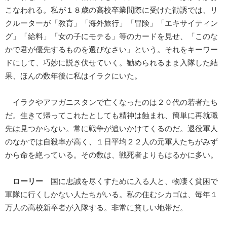
こなわれる。私が１８歳の高校卒業間際に受けた勧誘では、リ
クルーターが「教育」「海外旅行」「冒険」「エキサイティン
グ」「給料」「女の子にモテる」等のカードを見せ、「このな
かで君が優先するものを選びなさい」という。それをキーワー
ドにして、巧妙に説き伏せていく。勧められるまま入隊した結
果、ほんの数年後に私はイラクにいた。
イラクやアフガニスタンで亡くなったのは２０代の若者たち
だ。生きて帰ってこれたとしても精神は蝕まれ、簡単に再就職
先は見つからない。常に戦争が追いかけてくるのだ。退役軍人
のなかでは自殺率が高く、１日平均２２人の元軍人たちがみず
から命を絶っている。その数は、戦死者よりもはるかに多い。
ローリー
国に忠誠を尽くすために入る人と、物凄く貧困で
軍隊に行くしかない人たちがいる。私の住むシカゴは、毎年１
万人の高校新卒者が入隊する。非常に貧しい地帯だ。