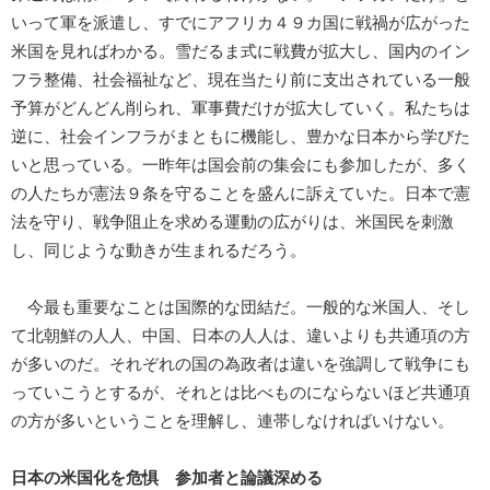
いって軍を派遣し、すでにアフリカ４９カ国に戦禍が広がった
米国を見ればわかる。雪だるま式に戦費が拡大し、国内のイン
フラ整備、社会福祉など、現在当たり前に支出されている一般
予算がどんどん削られ、軍事費だけが拡大していく。私たちは
逆に、社会インフラがまともに機能し、豊かな日本から学びた
いと思っている。一昨年は国会前の集会にも参加したが、多く
の人たちが憲法９条を守ることを盛んに訴えていた。日本で憲
法を守り、戦争阻止を求める運動の広がりは、米国民を刺激
し、同じような動きが生まれるだろう。
今最も重要なことは国際的な団結だ。一般的な米国人、そし
て北朝鮮の人人、中国、日本の人人は、違いよりも共通項の方
が多いのだ。それぞれの国の為政者は違いを強調して戦争にも
っていこうとするが、それとは比べものにならないほど共通項
の方が多いということを理解し、連帯しなければいけない。
日本の米国化を危惧 参加者と論議深める