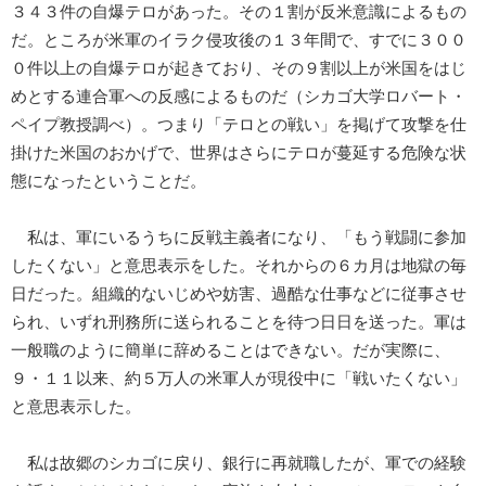
３４３件の自爆テロがあった。その１割が反米意識によるもの
だ。ところが米軍のイラク侵攻後の１３年間で、すでに３００
０件以上の自爆テロが起きており、その９割以上が米国をはじ
めとする連合軍への反感によるものだ（シカゴ大学ロバート・
ペイプ教授調べ）。つまり「テロとの戦い」を掲げて攻撃を仕
掛けた米国のおかげで、世界はさらにテロが蔓延する危険な状
態になったということだ。
私は、軍にいるうちに反戦主義者になり、「もう戦闘に参加
したくない」と意思表示をした。それからの６カ月は地獄の毎
日だった。組織的ないじめや妨害、過酷な仕事などに従事させ
られ、いずれ刑務所に送られることを待つ日日を送った。軍は
一般職のように簡単に辞めることはできない。だが実際に、
９・１１以来、約５万人の米軍人が現役中に「戦いたくない」
と意思表示した。
私は故郷のシカゴに戻り、銀行に再就職したが、軍での経験