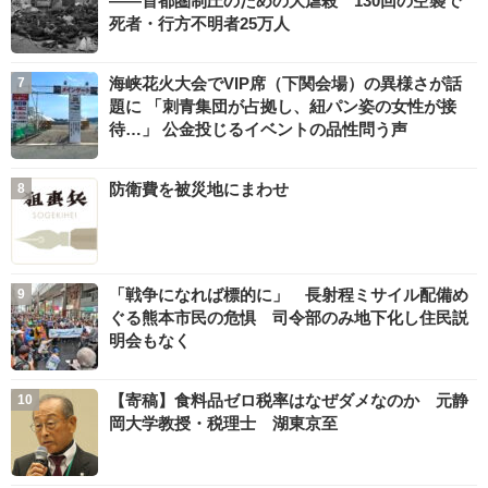
――首都圏制圧のための大虐殺 130回の空襲で
死者・行方不明者25万人
海峡花火大会でVIP席（下関会場）の異様さが話
題に 「刺青集団が占拠し、紐パン姿の女性が接
待…」 公金投じるイベントの品性問う声
防衛費を被災地にまわせ
「戦争になれば標的に」 長射程ミサイル配備め
ぐる熊本市民の危惧 司令部のみ地下化し住民説
明会もなく
【寄稿】食料品ゼロ税率はなぜダメなのか 元静
岡大学教授・税理士 湖東京至