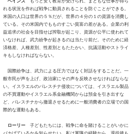
ヘインズ
もっと安く教育が受けられ、まともな仕事が得ら
れる状況を作れば戦争に動員されることを防ぐことができる。
米国の人口は世界の５％だが、世界の４分の１の資源を消費し
ている。その米国内でもものすごい貧富の差がある。企業の利
益追求の社会を目指せば搾取が起こり、資源が公平に使われて
いなければ、武力紛争が起きるのは当たり前だ。そのために経
済格差、人種差別、性差別ともたたかい、抗議活動やストライ
キもしなければならない。
国際紛争は、武力による圧力ではなく対話をすることだ。一
般市民が声を上げ、政治家にその声を反映させなければならな
い。イスラエルのパレスチナ侵攻については、イスラエル製品
の不買運動やイスラエル系金融機関からは預金を引き出すな
ど、パレスチナから撤退させるために一般消費者の立場での国
際的な運動もある。
ローリー
子どもたちには、戦争に命を賭けることがいかに
バカげているかを知らせたい。私は軍隊の経験から、退役後も