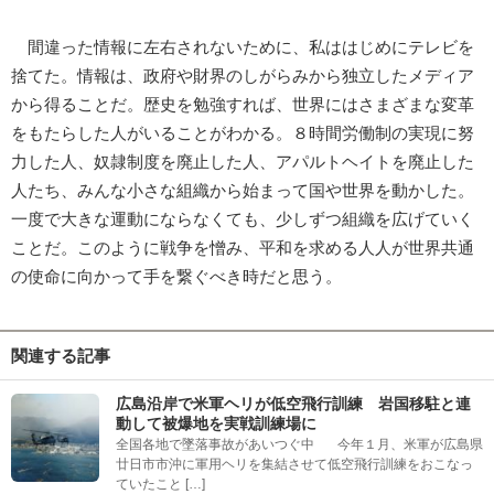
間違った情報に左右されないために、私ははじめにテレビを
捨てた。情報は、政府や財界のしがらみから独立したメディア
から得ることだ。歴史を勉強すれば、世界にはさまざまな変革
をもたらした人がいることがわかる。８時間労働制の実現に努
力した人、奴隷制度を廃止した人、アパルトヘイトを廃止した
人たち、みんな小さな組織から始まって国や世界を動かした。
一度で大きな運動にならなくても、少しずつ組織を広げていく
ことだ。このように戦争を憎み、平和を求める人人が世界共通
の使命に向かって手を繋ぐべき時だと思う。
関連する記事
広島沿岸で米軍ヘリが低空飛行訓練 岩国移駐と連
動して被爆地を実戦訓練場に
全国各地で墜落事故があいつぐ中 今年１月、米軍が広島県
廿日市市沖に軍用ヘリを集結させて低空飛行訓練をおこなっ
ていたこと […]