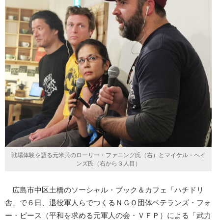
戦場体験を語る元米兵のローリー・ファニング氏（右）とマイケル・ヘイ
ンズ氏（右から３人目）
広島市中区土橋のソーシャル・ブック＆カフェ「ハチドリ
舎」で６日、退役軍人らでつくるＮＧＯ団体ベテランズ・フォ
ー・ピース（平和を求める元軍人の会・ＶＦＰ）による「武力