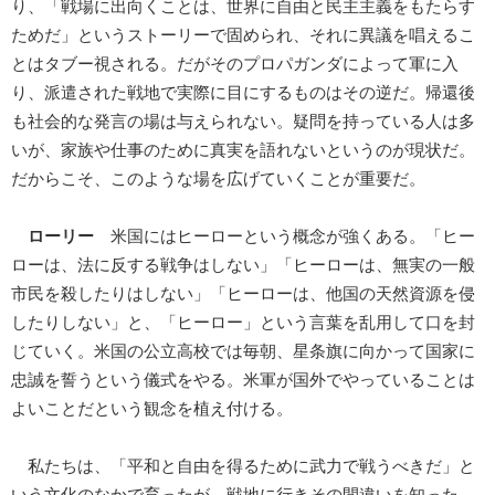
り、「戦場に出向くことは、世界に自由と民主主義をもたらす
ためだ」というストーリーで固められ、それに異議を唱えるこ
とはタブー視される。だがそのプロパガンダによって軍に入
り、派遣された戦地で実際に目にするものはその逆だ。帰還後
も社会的な発言の場は与えられない。疑問を持っている人は多
いが、家族や仕事のために真実を語れないというのが現状だ。
だからこそ、このような場を広げていくことが重要だ。
ローリー
米国にはヒーローという概念が強くある。「ヒー
ローは、法に反する戦争はしない」「ヒーローは、無実の一般
市民を殺したりはしない」「ヒーローは、他国の天然資源を侵
したりしない」と、「ヒーロー」という言葉を乱用して口を封
じていく。米国の公立高校では毎朝、星条旗に向かって国家に
忠誠を誓うという儀式をやる。米軍が国外でやっていることは
よいことだという観念を植え付ける。
私たちは、「平和と自由を得るために武力で戦うべきだ」と