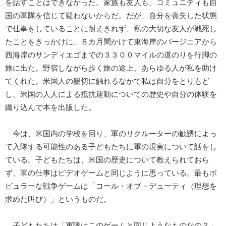
を話すことはできなかった。家族も友人も、コミュニティも自
国の軍隊を信じて疑わないからだ。だが、自分を喪失した状態
で仕事をしていることに耐えきれず、私の大切な友人が戦死し
たことをきっかけに、８カ月間かけて東海岸のバージニアから
西海岸のサンディエゴまでの３３００マイルの道のりを行脚の
旅に出た。野宿しながら歩く旅の途上、あらゆる人が私を助け
てくれた。米国人の親切に触れるなかで私は自分をとりもど
し、米国の人人による抵抗運動についての歴史や自分の体験を
織り込んで本を出版した。
今は、米国内の学校を回り、軍のリクルーターの勧誘によっ
て入隊する可能性のある子どもたちに軍の現実について話をし
ている。子どもたちは、米国の歴史について教えられておら
ず、軍の仕事はビデオゲームと同じように思っている。最もポ
ピュラーな戦争ゲームは「コール・オブ・デューティ（理想を
求めた叫び）」というものだ。
子どもたちは「軍隊はこのゲームと同じようなものなの？」