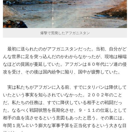
爆撃で荒廃したアフガニスタン
最初に送られたのがアフガニスタンだった。当初、自分がど
んな世界に足を突っ込んだのかわからなかったが、現地は極端
なほどの貧困が蔓延していた。アフガンは８０年代にソ連の侵
攻を受け、その後は国内紛争に陥り、国中が疲弊していた。
実は私たちがアフガンに入る前、すでにタリバンは降伏して
いたという事実を知らされていなかった。２００２年のこと
だ。私たちの任務は、すでに降伏している相手との戦闘だっ
た。なるべく戦闘状態を長期化させ、９・１１の仕返しとして
相手の血を流させるという意図もあったと思う。その裏には、
年間１兆㌦という膨大な軍事予算を正当化するという大きな目