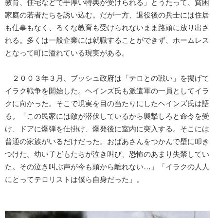
教育、住宅などで手厚い特典が受けられる」とうたって、貧困
家庭の若者たちを誘い込む。だが一方、退役後の兵士には住居
も仕事もなく、ろくな教育も受けられないまま路頭に放り出さ
れる。多くは一般企業には就職することができず、ホームレス
となって町に溢れている現実がある。
２００３年３月、ブッシュ政府は「テロとの戦い」を掲げて
イラク戦争を開始した。ヘインズ氏も派遣軍の一員としてイラ
クに向かった。そこで現実を目の当たりにしたヘインズ氏は語
る。「この民家には敵が潜伏しているから襲撃しろと命令を受
け、ドアに爆弾を仕掛け、爆発後に室内に突入する。そこには
普通の家族がいるだけだった。おばあさんをつかんで壁に叩き
つけた。幼い子どもたちが泣き叫び、恐怖のあまり失禁してい
た。その泣き叫ぶ声が今も頭から離れない…」「イラクの人人
にとってテロリストは僕ら自身だった」。