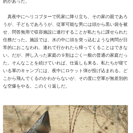
的があった。
真夜中にヘリコプターで民家に降り立ち、その家の親であろ
うが、子どもであろうが、従軍可能な男には頭から黒い袋を被
せ、問答無用で収容施設に連行することが私たちに課せられた
任務だった。施設では、水の中に頭を突っ込むような拷問が日
常的におこなわれ、連れて行かれたら帰ってくることはできな
い。だが、押し入った家庭の９割はごく一般の普通の家庭だっ
た。そんなことを続けていれば、仕返しも来る。私たちが寝て
いる軍のキャンプには、夜中にロケット弾が投げ込まれる。ど
こから飛んでくるのかわからないが、その度に空軍が無差別的
な空爆をやる。このくり返しだ。