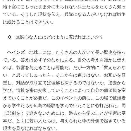
地下室にこもったまま外に出られない兵士たちをたくさん知っ
ている。そうした現状を伝え、兵隊になる人がいなければ戦争
は続けることはできない。
Ｑ
無関心な人にはどのように広げればよいか？
ヘインズ
地球上には、たくさんの人がいて長い歴史を持っ
ている。答えは必ずそのなかにある。自分の考えを誰かに伝え
れば、影響を与えることは可能だ。だが一方的に「変えられな
い」と思ってしまったら、そこからは進歩はない。お互いを尊
重し、対話が成り立てば理解も深まるのではないか。過去から
学び、情報を密に交換していくことによって自分の価値観を変
えていくことが必要だ。このイベントの前に、この場で被爆者
から学生たちが広島の経験を学んでいたことに心打たれた。同
じ悲劇をくり返さないためには、過去から学ぶことが学習の基
本だ。とくに若い人たちは、与えられた枠の外側で起きている
現実を見なければならない。