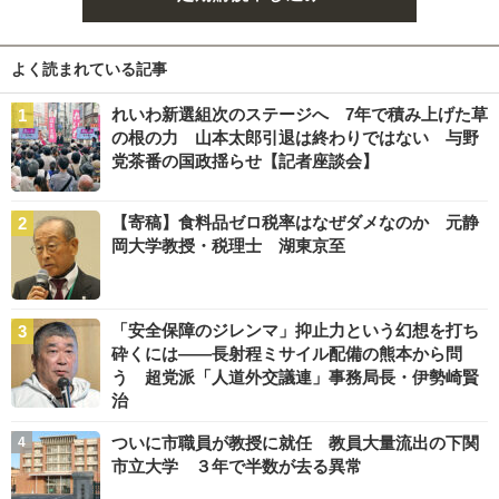
よく読まれている記事
れいわ新選組次のステージへ 7年で積み上げた草
の根の力 山本太郎引退は終わりではない 与野
党茶番の国政揺らせ【記者座談会】
【寄稿】食料品ゼロ税率はなぜダメなのか 元静
岡大学教授・税理士 湖東京至
「安全保障のジレンマ」抑止力という幻想を打ち
砕くには――長射程ミサイル配備の熊本から問
う 超党派「人道外交議連」事務局長・伊勢崎賢
治
ついに市職員が教授に就任 教員大量流出の下関
市立大学 ３年で半数が去る異常