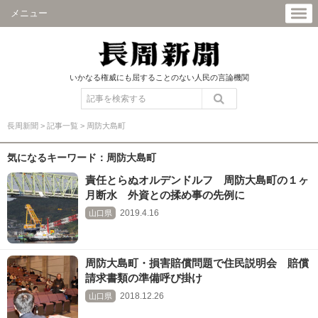
メニュー
いかなる権威にも屈することのない人民の言論機関
長周新聞
>
記事一覧
>
周防大島町
気になるキーワード：周防大島町
責任とらぬオルデンドルフ 周防大島町の１ヶ
月断水 外資との揉め事の先例に
2019.4.16
山口県
周防大島町・損害賠償問題で住民説明会 賠償
請求書類の準備呼び掛け
2018.12.26
山口県