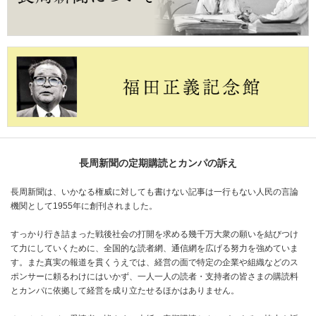
長周新聞の定期購読とカンパの訴え
長周新聞は、いかなる権威に対しても書けない記事は一行もない人民の言論
機関として1955年に創刊されました。
すっかり行き詰まった戦後社会の打開を求める幾千万大衆の願いを結びつけ
て力にしていくために、全国的な読者網、通信網を広げる努力を強めていま
す。また真実の報道を貫くうえでは、経営の面で特定の企業や組織などのス
ポンサーに頼るわけにはいかず、一人一人の読者・支持者の皆さまの購読料
とカンパに依拠して経営を成り立たせるほかはありません。