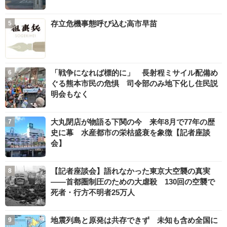
存立危機事態呼び込む高市早苗
「戦争になれば標的に」 長射程ミサイル配備め
ぐる熊本市民の危惧 司令部のみ地下化し住民説
明会もなく
大丸閉店が物語る下関の今 来年8月で77年の歴
史に幕 水産都市の栄枯盛衰を象徴【記者座談
会】
【記者座談会】語れなかった東京大空襲の真実
――首都圏制圧のための大虐殺 130回の空襲で
死者・行方不明者25万人
地震列島と原発は共存できず 未知も含め全国に