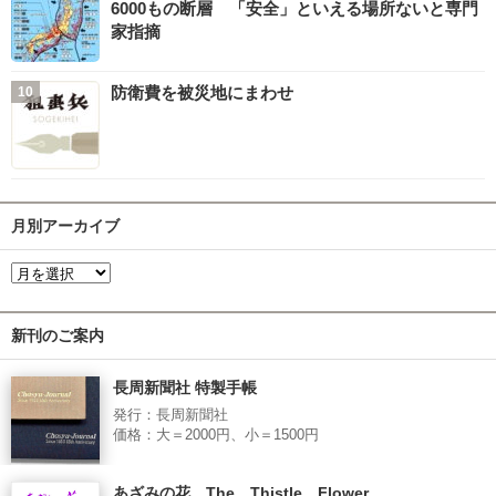
6000もの断層 「安全」といえる場所ないと専門
家指摘
防衛費を被災地にまわせ
月別アーカイブ
新刊のご案内
長周新聞社 特製手帳
発行：長周新聞社
価格：大＝2000円、小＝1500円
あざみの花 The Thistle Flower