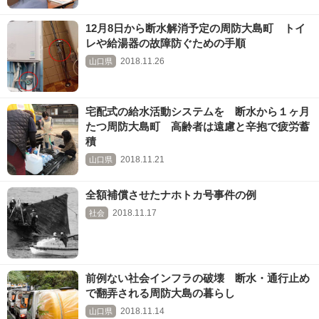
12月8日から断水解消予定の周防大島町 トイ
レや給湯器の故障防ぐための手順
2018.11.26
山口県
宅配式の給水活動システムを 断水から１ヶ月
たつ周防大島町 高齢者は遠慮と辛抱で疲労蓄
積
2018.11.21
山口県
全額補償させたナホトカ号事件の例
2018.11.17
社会
前例ない社会インフラの破壊 断水・通行止め
で翻弄される周防大島の暮らし
2018.11.14
山口県