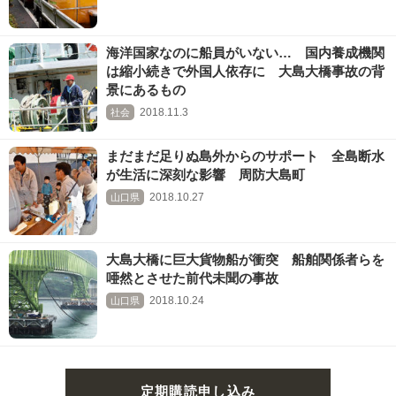
海洋国家なのに船員がいない… 国内養成機関
は縮小続きで外国人依存に 大島大橋事故の背
景にあるもの
2018.11.3
社会
まだまだ足りぬ島外からのサポート 全島断水
が生活に深刻な影響 周防大島町
2018.10.27
山口県
大島大橋に巨大貨物船が衝突 船舶関係者らを
唖然とさせた前代未聞の事故
2018.10.24
山口県
定期購読申し込み