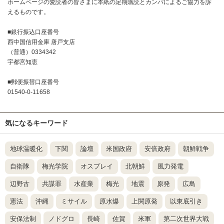
ホームページの愛読者の皆さまに本紙の定期購読とカンパによるご協力を訴
えるものです。
■銀行振込口座番号
西中国信用金庫 唐戸支店
（普通）0334342
宇都宮知恵
■郵便振替口座番号
01540-0-11658
気になるキーワード
地球温暖化
下関
論壇
米国政府
安倍政府
朝鮮戦争
自衛隊
梅光学院
オスプレイ
北朝鮮
風力発電
辺野古
共謀罪
水産業
梅光
地震
原発
広島
憲法
沖縄
ミサイル
原水爆
上関原発
以東底引き
安保法制
ノドグロ
長崎
佐賀
米軍
第二次世界大戦