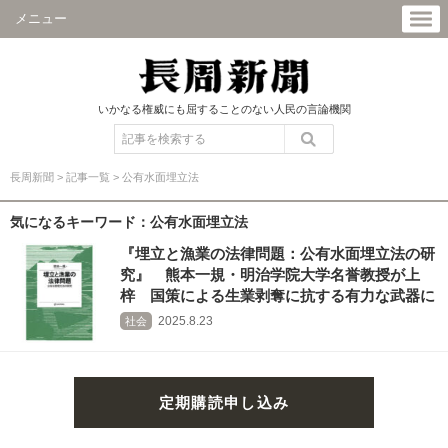
メニュー
いかなる権威にも屈することのない人民の言論機関
長周新聞
>
記事一覧
>
公有水面埋立法
気になるキーワード：公有水面埋立法
『埋立と漁業の法律問題：公有水面埋立法の研
究』 熊本一規・明治学院大学名誉教授が上
梓 国策による生業剥奪に抗する有力な武器に
2025.8.23
社会
定期購読申し込み