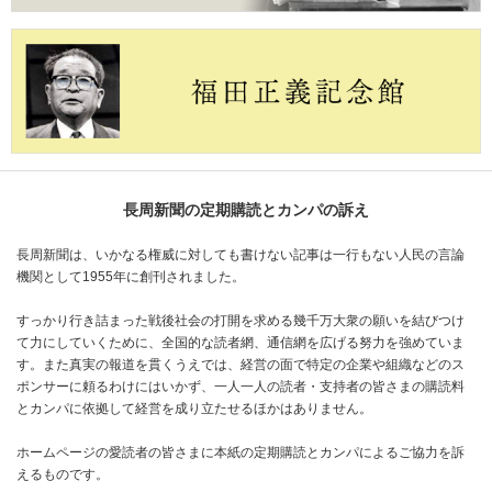
長周新聞の定期購読とカンパの訴え
長周新聞は、いかなる権威に対しても書けない記事は一行もない人民の言論
機関として1955年に創刊されました。
すっかり行き詰まった戦後社会の打開を求める幾千万大衆の願いを結びつけ
て力にしていくために、全国的な読者網、通信網を広げる努力を強めていま
す。また真実の報道を貫くうえでは、経営の面で特定の企業や組織などのス
ポンサーに頼るわけにはいかず、一人一人の読者・支持者の皆さまの購読料
とカンパに依拠して経営を成り立たせるほかはありません。
ホームページの愛読者の皆さまに本紙の定期購読とカンパによるご協力を訴
えるものです。