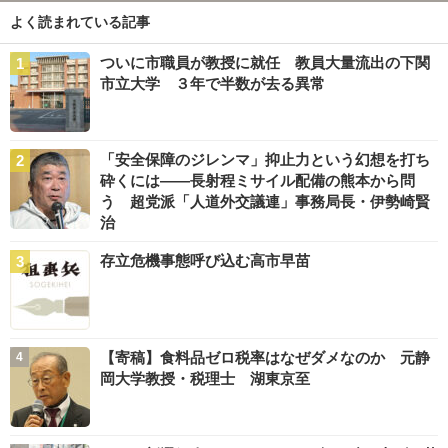
よく読まれている記事
ついに市職員が教授に就任 教員大量流出の下関
市立大学 ３年で半数が去る異常
「安全保障のジレンマ」抑止力という幻想を打ち
砕くには――長射程ミサイル配備の熊本から問
う 超党派「人道外交議連」事務局長・伊勢崎賢
治
存立危機事態呼び込む高市早苗
【寄稿】食料品ゼロ税率はなぜダメなのか 元静
岡大学教授・税理士 湖東京至