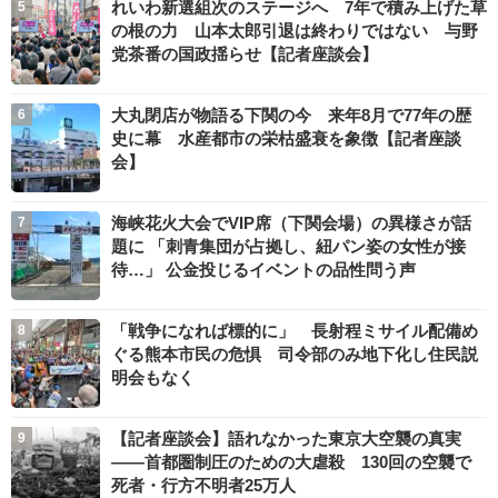
れいわ新選組次のステージへ 7年で積み上げた草
の根の力 山本太郎引退は終わりではない 与野
党茶番の国政揺らせ【記者座談会】
大丸閉店が物語る下関の今 来年8月で77年の歴
史に幕 水産都市の栄枯盛衰を象徴【記者座談
会】
海峡花火大会でVIP席（下関会場）の異様さが話
題に 「刺青集団が占拠し、紐パン姿の女性が接
待…」 公金投じるイベントの品性問う声
「戦争になれば標的に」 長射程ミサイル配備め
ぐる熊本市民の危惧 司令部のみ地下化し住民説
明会もなく
【記者座談会】語れなかった東京大空襲の真実
――首都圏制圧のための大虐殺 130回の空襲で
死者・行方不明者25万人