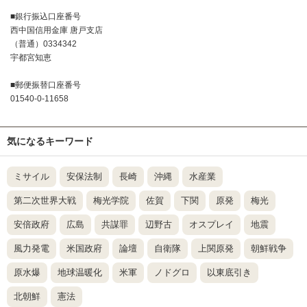
■銀行振込口座番号
西中国信用金庫 唐戸支店
（普通）0334342
宇都宮知恵
■郵便振替口座番号
01540-0-11658
気になるキーワード
ミサイル
安保法制
長崎
沖縄
水産業
第二次世界大戦
梅光学院
佐賀
下関
原発
梅光
安倍政府
広島
共謀罪
辺野古
オスプレイ
地震
風力発電
米国政府
論壇
自衛隊
上関原発
朝鮮戦争
原水爆
地球温暖化
米軍
ノドグロ
以東底引き
北朝鮮
憲法