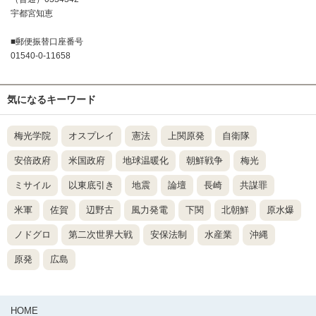
宇都宮知恵
■郵便振替口座番号
01540-0-11658
気になるキーワード
梅光学院
オスプレイ
憲法
上関原発
自衛隊
安倍政府
米国政府
地球温暖化
朝鮮戦争
梅光
ミサイル
以東底引き
地震
論壇
長崎
共謀罪
米軍
佐賀
辺野古
風力発電
下関
北朝鮮
原水爆
ノドグロ
第二次世界大戦
安保法制
水産業
沖縄
原発
広島
HOME