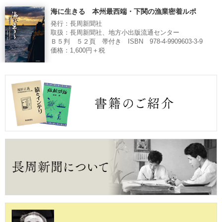
海に生きる 本州最西端・下関の漁業密着ルポ
発行：長周新聞社
取扱：長周新聞社、地方小出版流通センター
Ｂ５判 ５２頁 帯付き ISBN 978-4-9909603-3-9
価格：1,600円＋税