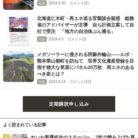
2024.4.30 コメント(2)
社会
北海道仁木町・再エネ巡る官製談合疑惑 総務
省のアドバイザーが主導 自ら計画立案して自
社で受注 「地方の自治体ぶん捕る」
2024.4.5 コメント(5)
社会
メガソーラーに侵される阿蘇外輪山――ルポ・
熊本県山都町を訪ねて 世界文化遺産登録を目
指す雄大な草原にパネル20万枚 再エネのある
べき姿とは？
2023.9.13 コメント(15)
社会
定期購読申し込み
よく読まれている記事
れいわ新選組次のステージへ 7年で積み上げた草