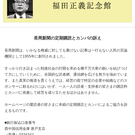
長周新聞の定期購読とカンパの訴え
長周新聞は、いかなる権威に対しても書けない記事は一行もない人民の言論
機関として1955年に創刊されました。
すっかり行き詰まった戦後社会の打開を求める幾千万大衆の願いを結びつけ
て力にしていくために、全国的な読者網、通信網を広げる努力を強めていま
す。また真実の報道を貫くうえでは、経営の面で特定の企業や組織などのス
ポンサーに頼るわけにはいかず、一人一人の読者・支持者の皆さまの購読料
とカンパに依拠して経営を成り立たせるほかはありません。
ホームページの愛読者の皆さまに本紙の定期購読とカンパによるご協力を訴
えるものです。
■銀行振込口座番号
西中国信用金庫 唐戸支店
（普通）0334342