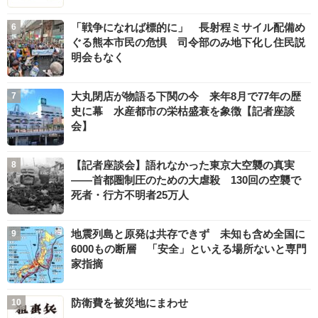
「戦争になれば標的に」 長射程ミサイル配備め
ぐる熊本市民の危惧 司令部のみ地下化し住民説
明会もなく
大丸閉店が物語る下関の今 来年8月で77年の歴
史に幕 水産都市の栄枯盛衰を象徴【記者座談
会】
【記者座談会】語れなかった東京大空襲の真実
――首都圏制圧のための大虐殺 130回の空襲で
死者・行方不明者25万人
地震列島と原発は共存できず 未知も含め全国に
6000もの断層 「安全」といえる場所ないと専門
家指摘
防衛費を被災地にまわせ