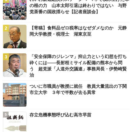
の根の力 山本太郎引退は終わりではない 与野
党茶番の国政揺らせ【記者座談会】
【寄稿】食料品ゼロ税率はなぜダメなのか 元静
岡大学教授・税理士 湖東京至
「安全保障のジレンマ」抑止力という幻想を打ち
砕くには――長射程ミサイル配備の熊本から問
う 超党派「人道外交議連」事務局長・伊勢崎賢
治
ついに市職員が教授に就任 教員大量流出の下関
市立大学 ３年で半数が去る異常
存立危機事態呼び込む高市早苗