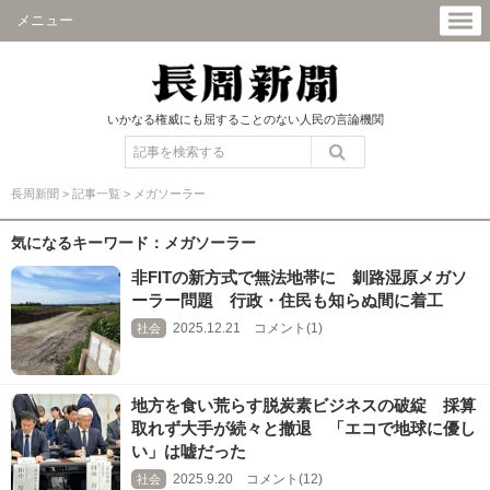
メニュー
いかなる権威にも屈することのない人民の言論機関
長周新聞
>
記事一覧
>
メガソーラー
気になるキーワード：メガソーラー
非FITの新方式で無法地帯に 釧路湿原メガソ
ーラー問題 行政・住民も知らぬ間に着工
2025.12.21 コメント(1)
社会
地方を食い荒らす脱炭素ビジネスの破綻 採算
取れず大手が続々と撤退 「エコで地球に優し
い」は嘘だった
2025.9.20 コメント(12)
社会