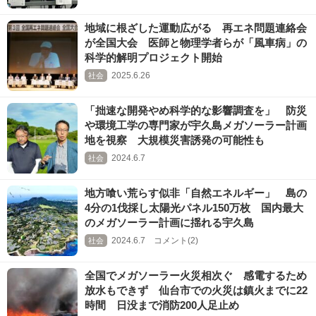
地域に根ざした運動広がる 再エネ問題連絡会
が全国大会 医師と物理学者らが「風車病」の
科学的解明プロジェクト開始
2025.6.26
社会
「拙速な開発やめ科学的な影響調査を」 防災
や環境工学の専門家が宇久島メガソーラー計画
地を視察 大規模災害誘発の可能性も
2024.6.7
社会
地方喰い荒らす似非「自然エネルギー」 島の
4分の1伐採し太陽光パネル150万枚 国内最大
のメガソーラー計画に揺れる宇久島
2024.6.7 コメント(2)
社会
全国でメガソーラー火災相次ぐ 感電するため
放水もできず 仙台市での火災は鎮火までに22
時間 日没まで消防200人足止め