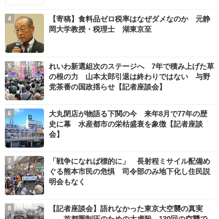
【寄稿】食料品ゼロ税率はなぜダメなのか 元静
岡大学教授・税理士 湖東京至
れいわ新選組次のステージへ 7年で積み上げた草
の根の力 山本太郎引退は終わりではない 与野
党茶番の国政揺らせ【記者座談会】
大丸閉店が物語る下関の今 来年8月で77年の歴
史に幕 水産都市の栄枯盛衰を象徴【記者座談
会】
「戦争になれば標的に」 長射程ミサイル配備め
ぐる熊本市民の危惧 司令部のみ地下化し住民説
明会もなく
【記者座談会】語れなかった東京大空襲の真実
――首都圏制圧のための大虐殺 130回の空襲で