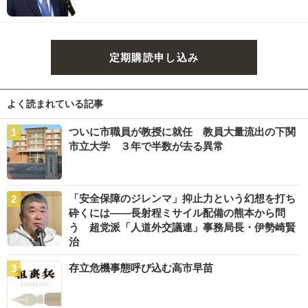
定期購読申し込み
よく読まれている記事
ついに市職員が教授に就任 教員大量流出の下関
市立大学 ３年で半数が去る異常
「安全保障のジレンマ」抑止力という幻想を打ち
砕くには――長射程ミサイル配備の熊本から問
う 超党派「人道外交議連」事務局長・伊勢崎賢
治
存立危機事態呼び込む高市早苗