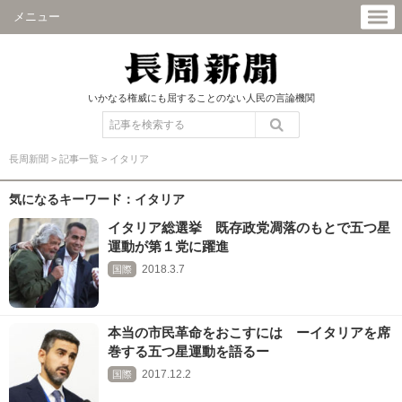
メニュー
いかなる権威にも屈することのない人民の言論機関
長周新聞
>
記事一覧
>
イタリア
気になるキーワード：イタリア
イタリア総選挙 既存政党凋落のもとで五つ星
運動が第１党に躍進
2018.3.7
国際
本当の市民革命をおこすには ーイタリアを席
巻する五つ星運動を語るー
2017.12.2
国際