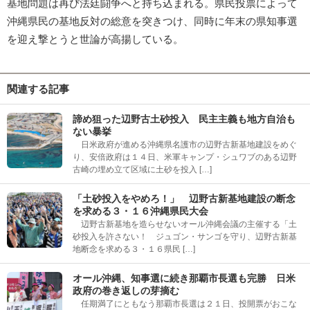
基地問題は再び法廷闘争へと持ち込まれる。県民投票によって
沖縄県民の基地反対の総意を突きつけ、同時に年末の県知事選
を迎え撃とうと世論が高揚している。
関連する記事
諦め狙った辺野古土砂投入 民主主義も地方自治も
ない暴挙
日米政府が進める沖縄県名護市の辺野古新基地建設をめぐ
り、安倍政府は１４日、米軍キャンプ・シュワブのある辺野
古崎の埋め立て区域に土砂を投入 […]
「土砂投入をやめろ！」 辺野古新基地建設の断念
を求める３・１６沖縄県民大会
辺野古新基地を造らせないオール沖縄会議の主催する「土
砂投入を許さない！ ジュゴン・サンゴを守り、辺野古新基
地断念を求める３・１６県民 […]
オール沖縄、知事選に続き那覇市長選も完勝 日米
政府の巻き返しの芽摘む
任期満了にともなう那覇市長選は２１日、投開票がおこな