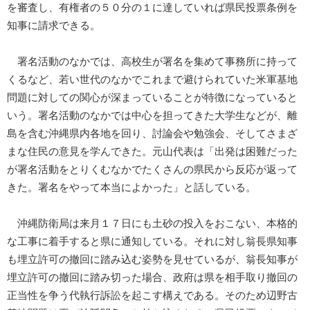
を審査し、有権者の５０分の１に達していれば県民投票条例を
知事に請求できる。
署名活動のなかでは、高校生が署名を集めて事務所に持って
くるなど、若い世代のなかでこれまで避けられていた米軍基地
問題に対しての関心が深まっていることが特徴になっていると
いう。署名活動のなかでは中心を担ってきた大学生などが、離
島を含む沖縄県内各地を回り、討論会や勉強会、そしてさまざ
まな住民の意見を学んできた。元山代表は「出発は困難だった
が署名活動をとりくむなかでたくさんの県民から反応が返って
きた。署名をやって本当によかった」と話している。
沖縄防衛局は来月１７日にも土砂の投入をおこない、本格的
な工事に着手すると県に通知している。それに対し翁長県知事
も埋立許可の撤回に踏み込む姿勢を見せているが、翁長知事が
埋立許可の撤回に踏み切った場合、政府は県を相手取り撤回の
正当性を争う代執行訴訟を起こす構えである。そのため辺野古