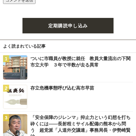
定期購読申し込み
よく読まれている記事
ついに市職員が教授に就任 教員大量流出の下関
市立大学 ３年で半数が去る異常
存立危機事態呼び込む高市早苗
「安全保障のジレンマ」抑止力という幻想を打ち
砕くには――長射程ミサイル配備の熊本から問
う 超党派「人道外交議連」事務局長・伊勢崎賢