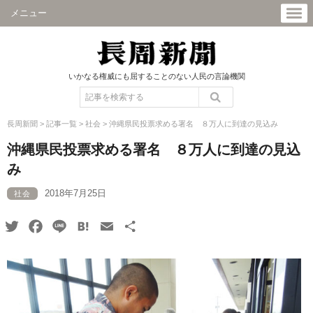
メニュー
いかなる権威にも屈することのない人民の言論機関
長周新聞
>
記事一覧
>
社会
>
沖縄県民投票求める署名 ８万人に到達の見込み
沖縄県民投票求める署名 ８万人に到達の見込
み
2018年7月25日
社会
Twitter
Facebook
Line
Hatena
Email
共
有