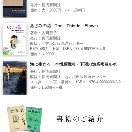
発行：長周新聞社
価格：大＝2000円、小＝1500円
あざみの花 The Thistle Flower
著者：古川豊子
発行：長周新聞社
取扱：地方小出版流通センター
B5判 48項 上製 ISBN 978-4-9909603-4-6
価格：￥2000Ｅ
海に生きる 本州最西端・下関の漁業密着ルポ
発行：長周新聞社
取扱：長周新聞社、地方小出版流通センター
Ｂ５判 ５２頁 帯付き ISBN 978-4-9909603-3-9
価格：1,600円＋税