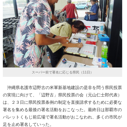
スーパー前で署名に応じる県民（11日）
沖縄県名護市辺野古の米軍新基地建設の是非を問う県民投票
の実現に向けて、「辺野古」県民投票の会（元山仁士郎代表）
は、２３日に県民投票条例の制定を直接請求するために必要な
署名を集める最後の署名活動をおこなった。最終日は那覇市の
パレットくもじ前広場で署名活動がおこなわれ、多くの市民が
足を止め署名していった。