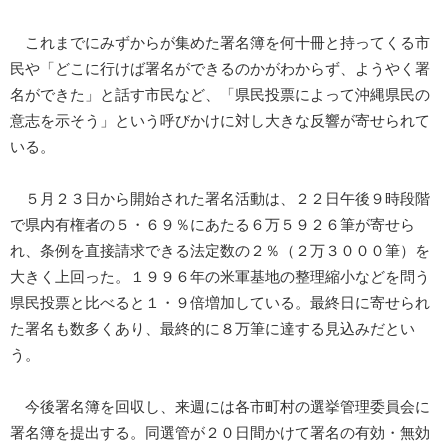
これまでにみずからが集めた署名簿を何十冊と持ってくる市
民や「どこに行けば署名ができるのかがわからず、ようやく署
名ができた」と話す市民など、「県民投票によって沖縄県民の
意志を示そう」という呼びかけに対し大きな反響が寄せられて
いる。
５月２３日から開始された署名活動は、２２日午後９時段階
で県内有権者の５・６９％にあたる６万５９２６筆が寄せら
れ、条例を直接請求できる法定数の２％（２万３０００筆）を
大きく上回った。１９９６年の米軍基地の整理縮小などを問う
県民投票と比べると１・９倍増加している。最終日に寄せられ
た署名も数多くあり、最終的に８万筆に達する見込みだとい
う。
今後署名簿を回収し、来週には各市町村の選挙管理委員会に
署名簿を提出する。同選管が２０日間かけて署名の有効・無効