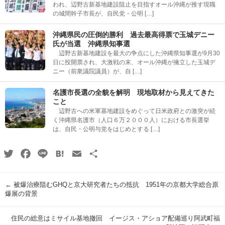
われ、辺野古新基地建設阻止を目指すオール沖縄が推す現職
の城間幹子市長が、自民党・公明 […]
沖縄県民の圧倒的勝利 過去最高得票で玉城デニー
氏が当選 沖縄県知事選
辺野古新基地建設を最大の争点にした沖縄県知事選が9月30
日に投開票され、大激戦の末、オール沖縄が擁立した玉城デ
ニー（前衆議院議員）が、自 […]
名護市長選の全貌を解明 現地取材から見えてきた
こと
辺野古への米軍基地建設をめぐって日米政府との激突が続
く沖縄県名護市（人口６万２０００人）における市長選挙
は、自民・公明与党をはじめとする […]
Twitter
Facebook
Line
Hatena
Email
共
有
←
被爆治療阻むGHQと京大研究者たちの抵抗 1951年の京都大学総合原
爆展の背景
住民の総意はミサイル基地撤回 イージス・アショア配備巡り阿武町福