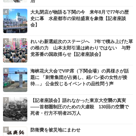
治
大丸閉店が物語る下関の今 来年8月で77年の歴
史に幕 水産都市の栄枯盛衰を象徴【記者座談
会】
れいわ新選組次のステージへ 7年で積み上げた草
の根の力 山本太郎引退は終わりではない 与野
党茶番の国政揺らせ【記者座談会】
海峡花火大会でVIP席（下関会場）の異様さが話
題に 「刺青集団が占拠し、紐パン姿の女性が接
待…」 公金投じるイベントの品性問う声
【記者座談会】語れなかった東京大空襲の真実
――首都圏制圧のための大虐殺 130回の空襲で
死者・行方不明者25万人
防衛費を被災地にまわせ