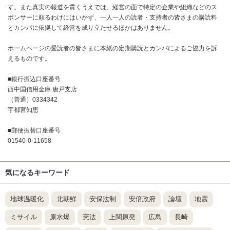
す。また真実の報道を貫くうえでは、経営の面で特定の企業や組織などのス
ポンサーに頼るわけにはいかず、一人一人の読者・支持者の皆さまの購読料
とカンパに依拠して経営を成り立たせるほかはありません。
ホームページの愛読者の皆さまに本紙の定期購読とカンパによるご協力を訴
えるものです。
■銀行振込口座番号
西中国信用金庫 唐戸支店
（普通）0334342
宇都宮知恵
■郵便振替口座番号
01540-0-11658
気になるキーワード
地球温暖化
北朝鮮
安保法制
安倍政府
論壇
地震
ミサイル
原水爆
憲法
上関原発
広島
長崎