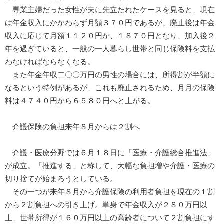
専業主婦だった女性が夫に先立たれたケースを見ると、現在
は年金収入にかかわらず月額３７０円であるが、廃止後は年金
収入に応じて月額１１２０円か、１８７０円となり、加入後２
年を過ぎていると、一般の一人暮らし世帯と同じ保険料を支払
わなければならなくなる。
また年金年収二〇〇万円の男性の場合には、所得割が半額に
なるという特例があるが、これも廃止されるため、月月の保険
料は４７４０円から６５８０円へと上がる。
介護保険の負担来年８月からは２割へ
介護・医療分野では６月１８日に「医療・介護総合推進法」
が成立。「推進する」と称して、大幅な負担増や介護・医療の
切り捨てが始まろうとしている。
その一つが来年８月から介護保険の利用者負担を現在の１割
から２割負担への引き上げ。単身で年金収入が２８０万円以
上、世帯所得が１６０万円以上の高齢者について２割負担にす