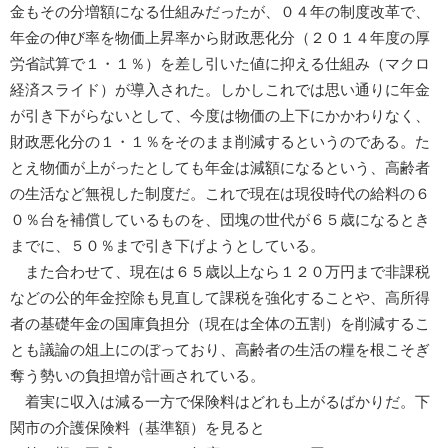
金もその分増額になる仕組みだったが、０４年の制度改革で、
年金の伸び率を物価上昇率から財政悪化分（２０１４年度の厚
労省試算で１・１％）を差し引いた値に抑える仕組み（マクロ
経済スライド）が導入された。しかしこれでは思い通りに年金
が引き下がらないとして、今度は物価の上下にかかわりなく、
財政悪化分の１・１％をそのまま削減するというのである。た
とえ物価が上がったとしても年金は減額になるという、高齢者
の生活など無視した制度だ。これで現在は現役時代の給料の６
０％台を補償しているものを、団塊の世代が６５歳になるとき
までに、５０％まで引き下げようとしている。
また合わせて、現在は６５歳以上なら１２０万円まで非課税
などの公的年金控除も見直して課税を強化することや、高所得
者の基礎年金の国庫負担分（現在は全体の五割）を削減するこ
とも議論の俎上にのぼっており、高齢者の生活の糧を根こそぎ
奪う勢いの負担増が計画されている。
着実に収入は減る一方で保険料はどれも上がるばかりだ。下
関市の介護保険料（基準額）を見ると