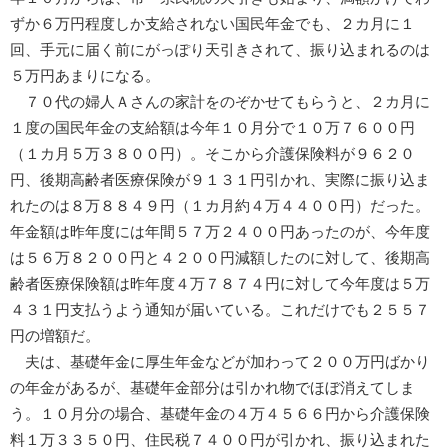
ずか６万円程度しか支給されない国民年金でも、２カ月に１
回、手元に届く前にがっぽり天引きされて、振り込まれるのは
５万円あまりになる。
７０代の婦人Ａさんの家計をのぞかせてもらうと、２カ月に
１度の国民年金の支給額は今年１０月分で１０万７６００円
（１カ月５万３８００円）。そこから介護保険料が９６２０
円、後期高齢者医療保険が９１３１円引かれ、実際に振り込ま
れたのは８万８８４９円（１カ月約４万４４００円）だった。
年金額は昨年度には年間５７万２４００円あったのが、今年度
は５６万８２００円と４２００円減額したのに対して、後期高
齢者医療保険額は昨年度４万７８７４円に対して今年度は５万
４３１円支払うよう通知が届いている。これだけでも２５５７
円の増額だ。
夫は、基礎年金に厚生年金などが加わって２００万円ばかり
の年金があるが、基礎年金部分は引かれ物でほぼ消えてしま
う。１０月分の場合、基礎年金の４万４５６６円から介護保険
料１万３３５０円、住民税７４００円が引かれ、振り込まれた