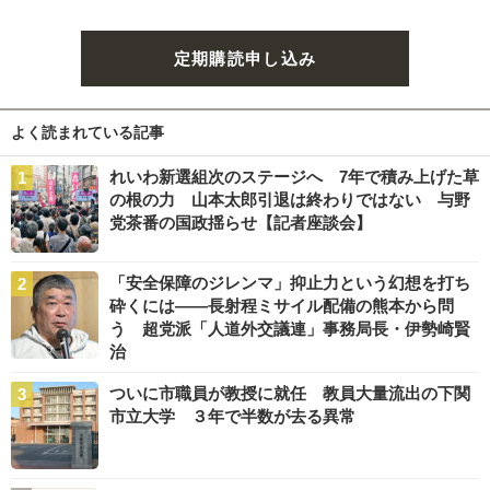
定期購読申し込み
よく読まれている記事
れいわ新選組次のステージへ 7年で積み上げた草
の根の力 山本太郎引退は終わりではない 与野
党茶番の国政揺らせ【記者座談会】
「安全保障のジレンマ」抑止力という幻想を打ち
砕くには――長射程ミサイル配備の熊本から問
う 超党派「人道外交議連」事務局長・伊勢崎賢
治
ついに市職員が教授に就任 教員大量流出の下関
市立大学 ３年で半数が去る異常