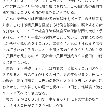
いつの間にか２０年間に引き延ばされた。この住民税の復興増
税で国は２０００億円の増収を見込んでいる。
さらに安倍政府は後期高齢者医療保険を巡って、低所得者を
対象にした保険料負担を軽減する特例を段階的に廃止する方針
を打ち出し、１５日の社会保障審議会医療保険部門で大筋了承
された。２０１６年度から実施するとしている。対象になるの
は①所得が低い約６９０万人、②夫や子どもに７４歳まで扶養
されてきた約１７５万人と、全加入者約１６００万人の約半数
に負担増が及ぶもので、高齢者の負担増は約８００億円にのぼ
るとされている。
国民年金（基礎年金）とほぼ同額の年金収入８０万円のケー
スで見ると、夫の年金が８０万円で、妻の年金が８０万円以下
の場合、現在月額７４０円の保険料が２２４０円へと３倍に跳
ね上がる。一人暮らしの場合も現在３７０円が、軽減廃止後は
１１２０円へと３倍になる。
夫の年金が２００万円で、妻が８０万円以下の世帯の場合
は、５４８０円が７２２０円に上がる。