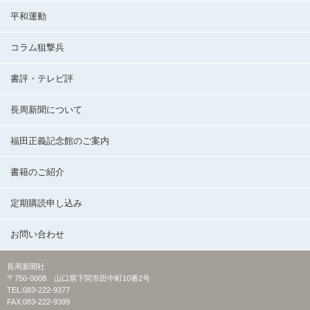
平和運動
コラム狙撃兵
書評・テレビ評
長周新聞について
福田正義記念館のご案内
書籍のご紹介
定期購読申し込み
お問い合わせ
長周新聞社
〒750-0008 山口県下関市田中町10番2号
TEL:083-222-9377
FAX:083-222-9399