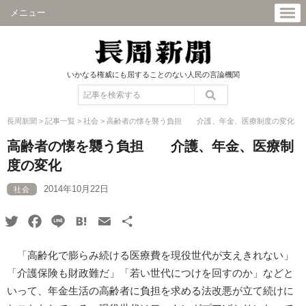
メニュー
いかなる権威にも屈することのない人民の言論機関
長周新聞
>
記事一覧
>
社会
>
高齢者の懐を襲う負担 介護、年金、医療制度の変化
高齢者の懐を襲う負担 介護、年金、医療制
度の変化
2014年10月22日
社会
Twitter
Facebook
Line
Hatena
Email
共
有
「高齢化で膨らみ続ける医療費を現役世代が支えきれない」
「介護保険も財政難だ」「若い世代につけを回すのか」などと
いって、年金生活の高齢者に負担を求める法改悪が立て続けに