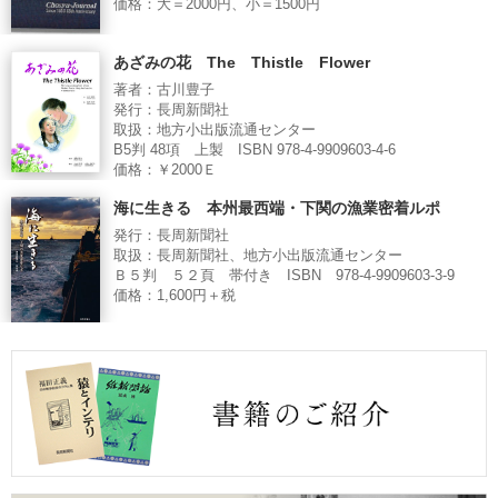
価格：大＝2000円、小＝1500円
あざみの花 The Thistle Flower
著者：古川豊子
発行：長周新聞社
取扱：地方小出版流通センター
B5判 48項 上製 ISBN 978-4-9909603-4-6
価格：￥2000Ｅ
海に生きる 本州最西端・下関の漁業密着ルポ
発行：長周新聞社
取扱：長周新聞社、地方小出版流通センター
Ｂ５判 ５２頁 帯付き ISBN 978-4-9909603-3-9
価格：1,600円＋税