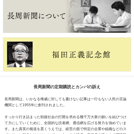
長周新聞の定期購読とカンパの訴え
長周新聞は、いかなる権威に対しても書けない記事は一行もない人民の言論
機関として1955年に創刊されました。
すっかり行き詰まった戦後社会の打開を求める幾千万大衆の願いを結びつけ
て力にしていくために、全国的な読者網、通信網を広げる努力を強めていま
す。また真実の報道を貫くうえでは、経営の面で特定の企業や組織などのス