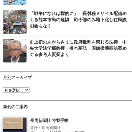
「戦争になれば標的に」 長射程ミサイル配備め
ぐる熊本市民の危惧 司令部のみ地下化し住民説
明会もなく
史上初のあからさまに政府批判を禁じる法律 中
央大学法学部教授・橋本基弘 国旗損壊罪法案め
ぐる参考人質疑より
月別アーカイブ
新刊のご案内
長周新聞社 特製手帳
発行：長周新聞社