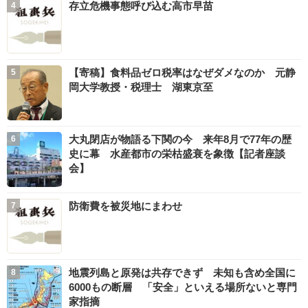
存立危機事態呼び込む高市早苗
【寄稿】食料品ゼロ税率はなぜダメなのか 元静
岡大学教授・税理士 湖東京至
大丸閉店が物語る下関の今 来年8月で77年の歴
史に幕 水産都市の栄枯盛衰を象徴【記者座談
会】
防衛費を被災地にまわせ
地震列島と原発は共存できず 未知も含め全国に
6000もの断層 「安全」といえる場所ないと専門
家指摘