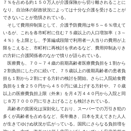
７％を占める約１５０万人が介護保険から切り離されることに
なり、自治体の財政状況によっては十分な介護を受けることが
できないことが危惧されている。
そして費用抑制策として、介護予防費用は年５～６％増えて
いるが、これを各市町村に住む７５歳以上の人口増加率（３～
４％）を上限とし、予算編成段階で利用者一人当りの費用が上
限をこえると、市町村に再検討を求めるなど、費用抑制ありき
の方針に介護関係者のなかで憤りが語られている。
医療費も、７０～７４歳の前期高齢者医療費負担を１割から
２割負担にしたのに続いて、７５歳以上の後期高齢者の患者負
担も１割から２割にする方針の検討を開始。さらに入院給食費
負担を１食２５０円から４５０円に値上げする方針や、７０歳
以上の医療費負担上限（外来）を月４万４４０円から入院と同
じ８万７０００円に引き上げることも検討されている。
高齢者の貧困化は深刻化しており、スーパーでの万引き犯の
多くが高齢者を占めるなど、長年働き、日本を支えてきた人人
が生きてゆけぬ状況が広がっている。国民にさらなる負担増を