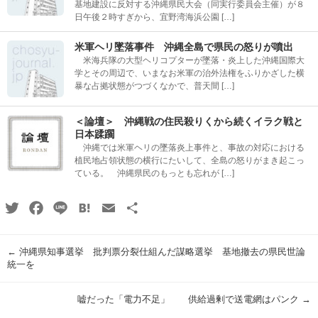
基地建設に反対する沖縄県民大会（同実行委員会主催）が８
日午後２時すぎから、宜野湾海浜公園 […]
米軍ヘリ墜落事件 沖縄全島で県民の怒りが噴出
米海兵隊の大型ヘリコプターが墜落・炎上した沖縄国際大
学とその周辺で、いまなお米軍の治外法権をふりかざした横
暴な占拠状態がつづくなかで、普天間 […]
＜論壇＞ 沖縄戦の住民殺りくから続くイラク戦と
日本蹂躙
沖縄では米軍ヘリの墜落炎上事件と、事故の対応における
植民地占領状態の横行にたいして、全島の怒りがまき起こっ
ている。 沖縄県民のもっとも忘れが […]
Twitter
Facebook
Line
Hatena
Email
共
有
←
沖縄県知事選挙 批判票分裂仕組んだ謀略選挙 基地撤去の県民世論
統一を
嘘だった「電力不足」 供給過剰で送電網はパンク
→