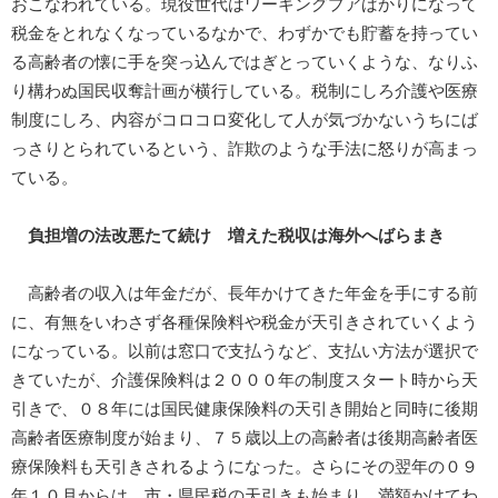
おこなわれている。現役世代はワーキングプアばかりになって
税金をとれなくなっているなかで、わずかでも貯蓄を持ってい
る高齢者の懐に手を突っ込んではぎとっていくような、なりふ
り構わぬ国民収奪計画が横行している。税制にしろ介護や医療
制度にしろ、内容がコロコロ変化して人が気づかないうちにば
っさりとられているという、詐欺のような手法に怒りが高まっ
ている。
負担増の法改悪たて続け 増えた税収は海外へばらまき
高齢者の収入は年金だが、長年かけてきた年金を手にする前
に、有無をいわさず各種保険料や税金が天引きされていくよう
になっている。以前は窓口で支払うなど、支払い方法が選択で
きていたが、介護保険料は２０００年の制度スタート時から天
引きで、０８年には国民健康保険料の天引き開始と同時に後期
高齢者医療制度が始まり、７５歳以上の高齢者は後期高齢者医
療保険料も天引きされるようになった。さらにその翌年の０９
年１０月からは、市・県民税の天引きも始まり、満額かけてわ