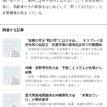
強いる一方で、海外には何十兆円とばらまいていく安倍首相の
姿に、高齢者やその家族をはじめとして「黙っておけない」と
反撃機運が高まっている。
関連する記事
「故郷の空を“戦の空”にはさせぬ」 オスプレイ反
対住民の会設立 佐賀空港の基地化反対で行動開始
安倍政府が佐賀空港への自衛隊オスプレイ配備の予算を組
み、トップダウンで計画のゴリ押しをはかろうとするなか
で、佐賀空港を抱える佐賀市川副町を基 […]
沖縄・宜野湾市民大会 予想こえ３万人が全県から
結集
米軍ヘリ墜落炎上事件に抗議する宜野湾市民大会（主催・
同実行委員会）が１２日午後２時１５分から沖縄国際大学の
グラウンドで開かれ、同大学生、全自 […]
普天間基地閉鎖求め沖縄県民大会 「米軍出てい
け」が県民要求
米軍普天間飛行場の即時閉鎖・返還、名護市辺野古への新