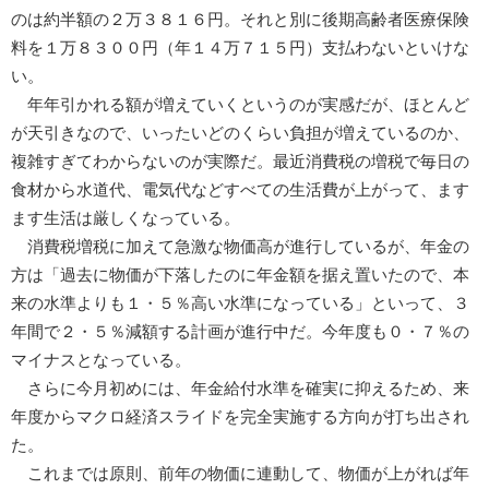
のは約半額の２万３８１６円。それと別に後期高齢者医療保険
料を１万８３００円（年１４万７１５円）支払わないといけな
い。
年年引かれる額が増えていくというのが実感だが、ほとんど
が天引きなので、いったいどのくらい負担が増えているのか、
複雑すぎてわからないのが実際だ。最近消費税の増税で毎日の
食材から水道代、電気代などすべての生活費が上がって、ます
ます生活は厳しくなっている。
消費税増税に加えて急激な物価高が進行しているが、年金の
方は「過去に物価が下落したのに年金額を据え置いたので、本
来の水準よりも１・５％高い水準になっている」といって、３
年間で２・５％減額する計画が進行中だ。今年度も０・７％の
マイナスとなっている。
さらに今月初めには、年金給付水準を確実に抑えるため、来
年度からマクロ経済スライドを完全実施する方向が打ち出され
た。
これまでは原則、前年の物価に連動して、物価が上がれば年