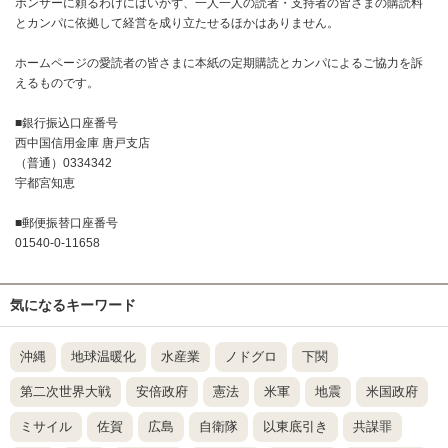
ポンサーに頼るわけにはいかず、一人一人の読者・支持者の皆さまの購読料
とカンパに依拠して経営を成り立たせるほかはありません。
ホームページの愛読者の皆さまに本紙の定期購読とカンパによるご協力を訴
えるものです。
■銀行振込口座番号
西中国信用金庫 唐戸支店
（普通）0334342
宇都宮知恵
■郵便振替口座番号
01540-0-11658
気になるキーワード
沖縄
地球温暖化
水産業
ノドグロ
下関
第二次世界大戦
安倍政府
憲法
米軍
地震
米国政府
ミサイル
佐賀
広島
自衛隊
以東底引き
共謀罪