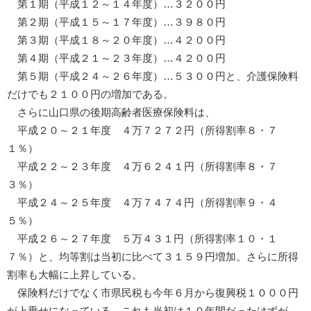
第１期（平成１２～１４年度）…３２００円
第２期（平成１５～１７年度）…３９８０円
第３期（平成１８～２０年度）…４２００円
第４期（平成２１～２３年度）…４２００円
第５期（平成２４～２６年度）…５３００円と、介護保険料
だけでも２１００円の増加である。
さらに山口県の後期高齢者医療保険料は、
平成２０～２１年度 ４万７２７２円（所得割率８・７
１％）
平成２２～２３年度 ４万６２４１円（所得割率８・７
３％）
平成２４～２５年度 ４万７４７４円（所得割率９・４
５％）
平成２６～２７年度 ５万４３１円（所得割率１０・１
７％）と、均等割は当初に比べて３１５９円増加。さらに所得
割率も大幅に上昇している。
保険料だけでなく市県民税も今年６月から復興税１０００円
が上乗せになっている。これも当初は１０年間だったはずが、