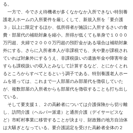
る。
一方で、今でさえ待機者が多くなかなか入所できない特別養
護老人ホームの入所要件を厳しくして、新規入所を「要介護
３」以上に限定するほか、低所得者が施設に入所するさいの食
費・部屋代の補助対象を縮小。所得が低くても単身で１０００
万円超、夫婦で２０００万円超の預貯金がある場合は補助対象
外にする。さらに入所者本人が非課税でも、夫や妻が課税され
ていれば対象外にするうえ、非課税扱いの遺族年金や障害年金
すらも課税扱いの収入とみなして計算するなど、とにかくとれ
るところからすべてとるという調子である。特別養護老人ホー
ムを巡っては、これまで一人部屋のみ部屋代を徴収していた
が、複数部屋の入所者からも部屋代を徴収することも打ち出し
ている。
そして要支援１、２の高齢者については介護保険から切り離
し、訪問介護（ヘルパー派遣）と通所介護（デイサービスな
ど）市町村事業に移管することが決まり、財政難の地方自治体
は大騒ぎとなっている。要介護認定を受けた高齢者全体の２