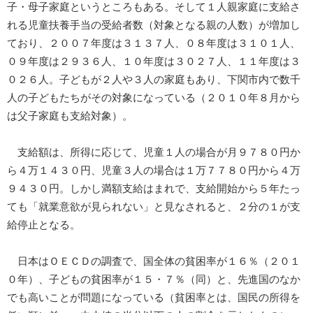
子・母子家庭というところもある。そして１人親家庭に支給さ
れる児童扶養手当の受給者数（対象となる親の人数）が増加し
ており、２００７年度は３１３７人、０８年度は３１０１人、
０９年度は２９３６人、１０年度は３０２７人、１１年度は３
０２６人。子どもが２人や３人の家庭もあり、下関市内で数千
人の子どもたちがその対象になっている（２０１０年８月から
は父子家庭も支給対象）。
支給額は、所得に応じて、児童１人の場合が月９７８０円か
ら４万１４３０円、児童３人の場合は１万７７８０円から４万
９４３０円。しかし満額支給はまれで、支給開始から５年たっ
ても「就業意欲が見られない」と見なされると、２分の１が支
給停止となる。
日本はＯＥＣＤの調査で、国全体の貧困率が１６％（２０１
０年）、子どもの貧困率が１５・７％（同）と、先進国のなか
でも高いことが問題になっている（貧困率とは、国民の所得を