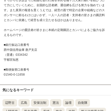
すっかり行き詰まった戦後社会の打開を求める幾千万大衆の願いを結びつけ
て力にしていくために、全国的な読者網、通信網を広げる努力を強めていま
す。また真実の報道を貫くうえでは、経営の面で特定の企業や組織などのス
ポンサーに頼るわけにはいかず、一人一人の読者・支持者の皆さまの購読料
とカンパに依拠して経営を成り立たせるほかはありません。
ホームページの愛読者の皆さまに本紙の定期購読とカンパによるご協力を訴
えるものです。
■銀行振込口座番号
西中国信用金庫 唐戸支店
（普通）0334342
宇都宮知恵
■郵便振替口座番号
01540-0-11658
気になるキーワード
辺野古
広島
安保法制
憲法
論壇
自衛隊