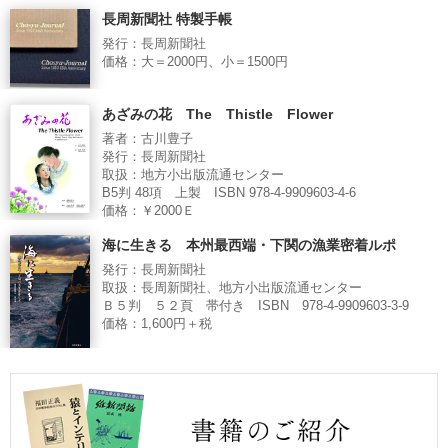
長周新聞社 特製手帳
発行：長周新聞社
価格：大＝2000円、小＝1500円
あざみの花 The Thistle Flower
著者：古川豊子
発行：長周新聞社
取扱：地方小出版流通センター
B5判 48項 上製 ISBN 978-4-9909603-4-6
価格：￥2000Ｅ
海に生きる 本州最西端・下関の漁業密着ルポ
発行：長周新聞社
取扱：長周新聞社、地方小出版流通センター
Ｂ５判 ５２頁 帯付き ISBN 978-4-9909603-3-9
価格：1,600円＋税