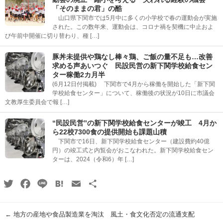
「そのままの君」の酷
山口県下関市では5月中に多くの小学校で春の運動会が実施
された。この数年来、運動会は、コロナ禍を契機に中止およ
び午前中開催に切り替わり、種 […]
豚丼未提供や鶏なし棒々鶏、ご飯の量不足も…改善
求める声あいつぐ 民設民営の新下関学校給食セン
ター稼働2カ月半
(6月12日付掲載) 下関市で4月から稼働を開始した「新下関
学校給食センター」について、稼働後の状況が10日に市議会
文教厚生委員会で報 […]
“民設民営”の新下関学校給食センターが竣工 4月か
ら22校7300食の提供開始も課題山積
下関市で16日、新下関学校給食センター（建設費約40億
円）の竣工式と内覧会がおこなわれた。新下関学校給食セン
ターは、2024（令和6）年 […]
Twitter
Facebook
Line
Hatena
Email
共
有
←
地方の産地や食品製造業を淘汰 風土・食文化否定の流通支配