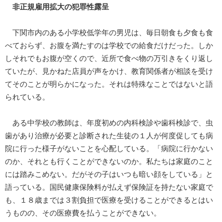
非正規雇用拡大の犯罪性露呈
下関市内のある小学校低学年の男児は、毎日朝食も夕食も食
べておらず、お腹を満たすのは学校での給食だけだった。しか
しそれでもお腹が空くので、近所で食べ物の万引きをくり返し
ていたが、見かねた店員が声をかけ、教育関係者が相談を受け
てそのことが明らかになった。それは特殊なことではないと語
られている。
ある中学校の教師は、年度初めの内科検診や歯科検診で、虫
歯があり治療が必要と診断された生徒の１人が何度促しても病
院に行った様子がないことを心配している。「病院に行かない
のか、それとも行くことができないのか。私たちは家庭のこと
には踏みこめない。だがその子はいつも暗い顔をしている」と
語っている。国民健康保険料が払えず保険証を持たない家庭で
も、１８歳までは３割負担で医療を受けることができるとはい
うものの、その医療費を払うことができない。