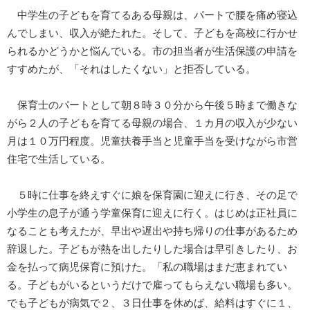
中学生の子どもを育てるある母親は、パートで腰を痛め寝込
んでしまい、収入が絶たれた。そして、子どもを高校に行かせ
られるかどうかと悩んでいる。市の担当者が生活保護の申請を
すすめたが、「それはしたくない」と拒否している。
保育士のパートとして朝８時３０分から午後５時まで働きな
がら２人の子どもを育てる母親の場合、１カ月の収入が少ない
月は１０万円程度。児童扶養手当と児童手当を受けながら市営
住宅で生活している。
５時に仕事を終えすぐに娘を保育園に迎えに行き、その足で
小学生の息子が通う学童保育に迎えに行く。はじめは正社員に
なることも考えたが、早出や遅出や持ち帰りの仕事があるため
辞退した。子どもが熱を出したりした場合は早引きしたり、お
金を払って病児保育に預けた。「私の職場はまだ恵まれてい
る。子どもがいるというだけで雇ってもらえない職場も多い。
でも子どもが病気で２、３日仕事を休めば、給料はすぐに１、