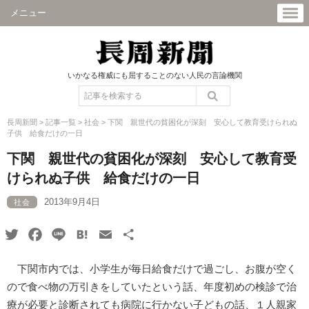
メニュー
いかなる権威にも屈することのない人民の言論機関
長周新聞
>
記事一覧
>
社会
>
下関 親世代の貧困化が深刻 安心して教育受けられぬ
子供 給食だけの一日
下関 親世代の貧困化が深刻 安心して教育受
けられぬ子供 給食だけの一日
2013年9月4日
社会
Twitter
Facebook
Line
Hatena
Email
共
有
下関市内では、小学生が毎日給食だけで過ごし、お腹が空く
ので食べ物の万引きをしていたという話、年度初めの検診で治
療が必要と診断されても病院に行かない子どもの話、１人親家