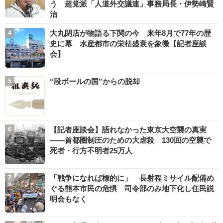
う 超党派「人道外交議連」事務局長・伊勢崎賢
治
大丸閉店が物語る下関の今 来年8月で77年の歴
史に幕 水産都市の栄枯盛衰を象徴【記者座談
会】
“段ボールの国”からの脱却
【記者座談会】語れなかった東京大空襲の真実
――首都圏制圧のための大虐殺 130回の空襲で
死者・行方不明者25万人
「戦争になれば標的に」 長射程ミサイル配備め
ぐる熊本市民の危惧 司令部のみ地下化し住民説
明会もなく