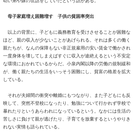
幼い弟や妹の世話をしていたという話がある。
母子家庭増え困難増す 子供の貧困率突出
以上の背景に、子どもに義務教育を受けさせることが困難な
ほど、親の収入が少ないことがあげられる。それは多くの働く
親たちが、なんの保障もない非正規雇用の安い賃金で働かされ
一度身体を壊してしまえばすぐに収入が途絶えるという不安定
な環境におかれているからだ。小泉内閣以降の労働の規制緩和
が、働く親たちの生活をいっそう困難にし、貧富の格差を拡大
している。
それが夫婦間の衝突や離婚にもつながり、また子どもにも反
映して、突然不登校になったり、勉強について行かれず学校で
暴れたりというあらわれになっているという。なかには生活の
苦しさに負けて親が逃げたり、子育てを放棄するというやりき
れない実情も語られている。