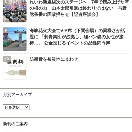
れいわ新選組次のステージへ 7年で積み上げた草
の根の力 山本太郎引退は終わりではない 与野
党茶番の国政揺らせ【記者座談会】
海峡花火大会でVIP席（下関会場）の異様さが話
題に 「刺青集団が占拠し、紐パン姿の女性が接
待…」 公金投じるイベントの品性問う声
防衛費を被災地にまわせ
月別アーカイブ
新刊のご案内