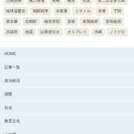
上関原発
風力発電
長崎
梅光
佐賀
第二次世界大戦
地球温暖化
朝鮮戦争
水産業
ミサイル
米軍
下関
原水爆
北朝鮮
梅光学院
原発
米国政府
安倍政府
共謀罪
地震
以東底引き
オスプレイ
沖縄
ノドグロ
HOME
記事一覧
政治経済
国際
社会
教育文化