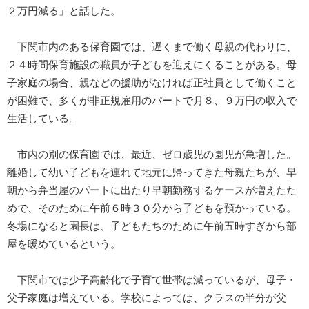
２万円減る」と話した。
下関市内のある保育園では、遅くまで働く母親の代わりに、
２４時間保育施設の職員が子どもを迎えにくることがある。母
子家庭の場合、親などの援助がなければ正社員として働くこと
が困難で、多くが非正規雇用のパートで月８、９万円の収入で
生活している。
市内の別の保育園では、最近、ゼロ歳児の園児が急増した。
離婚して幼い子どもを連れて地元に帰ってきた母親たちが、早
朝から弁当屋のパートに出たり早朝勤務するケースが増えたた
めで、そのために午前６時３０分から子どもを預かっている。
冬場になると園長は、子どもたちのために午前五時すぎから部
屋を暖めているという。
下関市では少子高齢化で子育て世帯は減っているが、母子・
父子家庭は増えている。学校によっては、クラスの半分が父