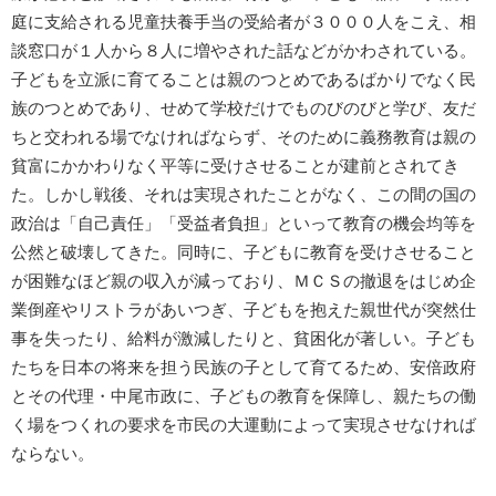
庭に支給される児童扶養手当の受給者が３０００人をこえ、相
談窓口が１人から８人に増やされた話などがかわされている。
子どもを立派に育てることは親のつとめであるばかりでなく民
族のつとめであり、せめて学校だけでものびのびと学び、友だ
ちと交われる場でなければならず、そのために義務教育は親の
貧富にかかわりなく平等に受けさせることが建前とされてき
た。しかし戦後、それは実現されたことがなく、この間の国の
政治は「自己責任」「受益者負担」といって教育の機会均等を
公然と破壊してきた。同時に、子どもに教育を受けさせること
が困難なほど親の収入が減っており、ＭＣＳの撤退をはじめ企
業倒産やリストラがあいつぎ、子どもを抱えた親世代が突然仕
事を失ったり、給料が激減したりと、貧困化が著しい。子ども
たちを日本の将来を担う民族の子として育てるため、安倍政府
とその代理・中尾市政に、子どもの教育を保障し、親たちの働
く場をつくれの要求を市民の大運動によって実現させなければ
ならない。