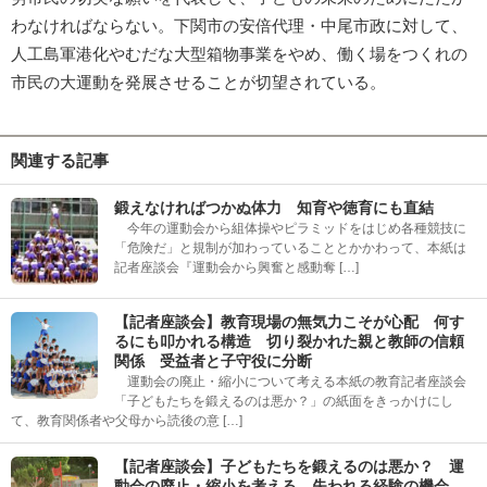
わなければならない。下関市の安倍代理・中尾市政に対して、
人工島軍港化やむだな大型箱物事業をやめ、働く場をつくれの
市民の大運動を発展させることが切望されている。
関連する記事
鍛えなければつかぬ体力 知育や徳育にも直結
今年の運動会から組体操やピラミッドをはじめ各種競技に
「危険だ」と規制が加わっていることとかかわって、本紙は
記者座談会『運動会から興奮と感動奪 […]
【記者座談会】教育現場の無気力こそが心配 何す
るにも叩かれる構造 切り裂かれた親と教師の信頼
関係 受益者と子守役に分断
運動会の廃止・縮小について考える本紙の教育記者座談会
「子どもたちを鍛えるのは悪か？」の紙面をきっかけにし
て、教育関係者や父母から読後の意 […]
【記者座談会】子どもたちを鍛えるのは悪か？ 運
動会の廃止・縮小を考える 失われる経験の機会