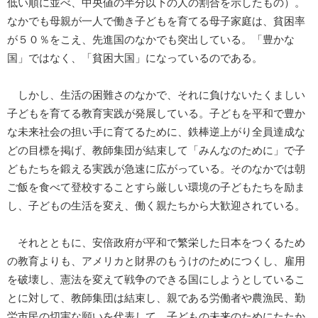
低い順に並べ、中央値の半分以下の人の割合を示したもの）。
なかでも母親が一人で働き子どもを育てる母子家庭は、貧困率
が５０％をこえ、先進国のなかでも突出している。「豊かな
国」ではなく、「貧困大国」になっているのである。
しかし、生活の困難さのなかで、それに負けないたくましい
子どもを育てる教育実践が発展している。子どもを平和で豊か
な未来社会の担い手に育てるために、鉄棒逆上がり全員達成な
どの目標を掲げ、教師集団が結束して「みんなのために」で子
どもたちを鍛える実践が急速に広がっている。そのなかでは朝
ご飯を食べて登校することすら厳しい環境の子どもたちを励ま
し、子どもの生活を変え、働く親たちから大歓迎されている。
それとともに、安倍政府が平和で繁栄した日本をつくるため
の教育よりも、アメリカと財界のもうけのためにつくし、雇用
を破壊し、憲法を変えて戦争のできる国にしようとしているこ
とに対して、教師集団は結束し、親である労働者や農漁民、勤
労市民の切実な願いを代表して、子どもの未来のためにたたか