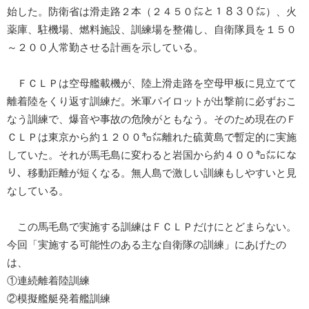
始した。防衛省は滑走路２本（２４５０㍍と１８３０㍍）、火
薬庫、駐機場、燃料施設、訓練場を整備し、自衛隊員を１５０
～２００人常勤させる計画を示している。
ＦＣＬＰは空母艦載機が、陸上滑走路を空母甲板に見立てて
離着陸をくり返す訓練だ。米軍パイロットが出撃前に必ずおこ
なう訓練で、爆音や事故の危険がともなう。そのため現在のＦ
ＣＬＰは東京から約１２００㌔㍍離れた硫黄島で暫定的に実施
していた。それが馬毛島に変わると岩国から約４００㌔㍍にな
り、移動距離が短くなる。無人島で激しい訓練もしやすいと見
なしている。
この馬毛島で実施する訓練はＦＣＬＰだけにとどまらない。
今回「実施する可能性のある主な自衛隊の訓練」にあげたの
は、
①連続離着陸訓練
②模擬艦艇発着艦訓練