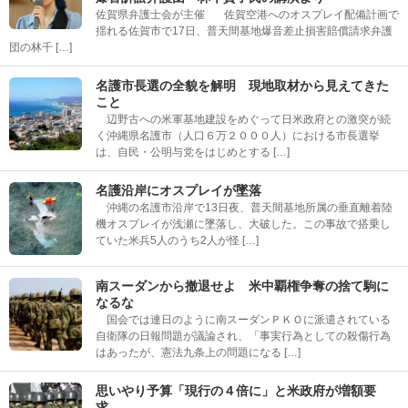
佐賀県弁護士会が主催 佐賀空港へのオスプレイ配備計画で
揺れる佐賀市で17日、普天間基地爆音差止損害賠償請求弁護
団の林千 […]
名護市長選の全貌を解明 現地取材から見えてきた
こと
辺野古への米軍基地建設をめぐって日米政府との激突が続
く沖縄県名護市（人口６万２０００人）における市長選挙
は、自民・公明与党をはじめとする […]
名護沿岸にオスプレイが墜落
沖縄の名護市沿岸で13日夜、普天間基地所属の垂直離着陸
機オスプレイが浅瀬に墜落し、大破した。この事故で搭乗し
ていた米兵5人のうち2人が怪 […]
南スーダンから撤退せよ 米中覇権争奪の捨て駒に
なるな
国会では連日のように南スーダンＰＫＯに派遣されている
自衛隊の日報問題が議論され、「事実行為としての殺傷行為
はあったが、憲法九条上の問題になる […]
思いやり予算「現行の４倍に」と米政府が増額要
求