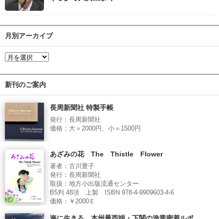
月別アーカイブ
新刊のご案内
長周新聞社 特製手帳
発行：長周新聞社
価格：大＝2000円、小＝1500円
あざみの花 The Thistle Flower
著者：古川豊子
発行：長周新聞社
取扱：地方小出版流通センター
B5判 48項 上製 ISBN 978-4-9909603-4-6
価格：￥2000Ｅ
海に生きる 本州最西端・下関の漁業密着ルポ