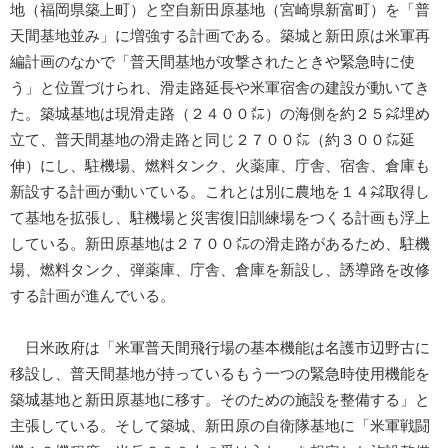
地（福岡県築上町）と空自新田原基地（宮崎県新富町）を「普
天間基地並み」に増強する計画である。築城と新田原は米軍再
編計画のなかで「普天間基地が攻撃されたときや緊急時に使
う」と位置づけられ、滑走路延長や米軍宿舎の建設が動いてき
た。築城基地は現滑走路（２４００㍍）の海側を約２５㌶埋め
立て、普天間基地の滑走路と同じ２７００㍍（約３００㍍延
伸）にし、駐機場、燃料タンク、火薬庫、庁舎、宿舎、倉庫も
新設する計画が動いている。これとは別に農地を１４㌶取得し
て基地を拡張し、駐機場と災害復旧訓練場をつくる計画も浮上
している。新田原基地は２７００㍍の滑走路があるため、駐機
場、燃料タンク、弾薬庫、庁舎、倉庫を新設し、誘導路を改修
する計画が進んでいる。
日米政府は「米軍普天間飛行場の基本機能は名護市辺野古に
移設し、普天間基地が持っているもう一つの緊急時使用機能を
築城基地と新田原基地に移す。そのための施設を整備する」と
主張している。そして築城、新田原の自衛隊基地に「米軍戦闘