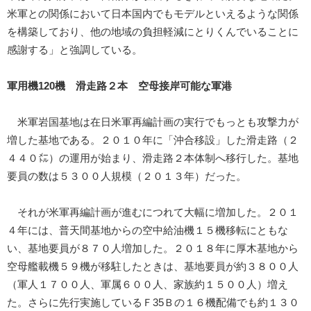
米軍との関係において日本国内でもモデルといえるような関係
を構築しており、他の地域の負担軽減にとりくんでいることに
感謝する」と強調している。
軍用機120機 滑走路２本 空母接岸可能な軍港
米軍岩国基地は在日米軍再編計画の実行でもっとも攻撃力が
増した基地である。２０１０年に「沖合移設」した滑走路（２
４４０㍍）の運用が始まり、滑走路２本体制へ移行した。基地
要員の数は５３００人規模（２０１３年）だった。
それが米軍再編計画が進むにつれて大幅に増加した。２０１
４年には、普天間基地からの空中給油機１５機移転にともな
い、基地要員が８７０人増加した。２０１８年に厚木基地から
空母艦載機５９機が移駐したときは、基地要員が約３８００人
（軍人１７００人、軍属６００人、家族約１５００人）増え
た。さらに先行実施しているＦ35Ｂの１６機配備でも約１３０