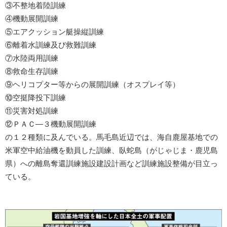
③不整地着陸訓練
④機動展開訓練
⑤エアクッション艇操縦訓練
⑥離着水訓練及び救難訓練
⑦水陸両用訓練
⑧救命生存訓練
⑨ヘリコプター等からの展開訓練（オスプレイ等）
⑩空挺降投下訓練
⑪災害対処訓練
⑫ＰＡＣ―３機動展開訓練
の１２種類に及んでいる。馬毛島近辺では、海自鹿屋基地での
米軍空中給油機を動員した訓練、臥蛇島（がじゃじま・鹿児島
県）への離島奪還訓練施設建設計画など訓練施設整備が目立っ
ている。