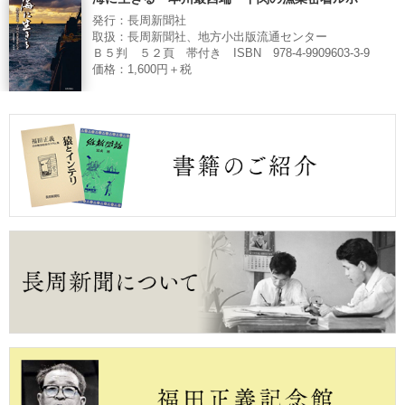
発行：長周新聞社
取扱：長周新聞社、地方小出版流通センター
Ｂ５判 ５２頁 帯付き ISBN 978-4-9909603-3-9
価格：1,600円＋税