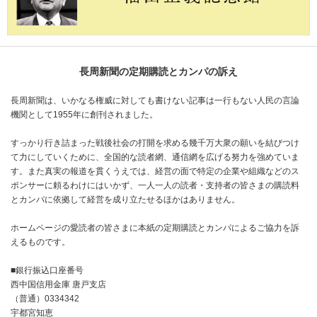
長周新聞の定期購読とカンパの訴え
長周新聞は、いかなる権威に対しても書けない記事は一行もない人民の言論
機関として1955年に創刊されました。
すっかり行き詰まった戦後社会の打開を求める幾千万大衆の願いを結びつけ
て力にしていくために、全国的な読者網、通信網を広げる努力を強めていま
す。また真実の報道を貫くうえでは、経営の面で特定の企業や組織などのス
ポンサーに頼るわけにはいかず、一人一人の読者・支持者の皆さまの購読料
とカンパに依拠して経営を成り立たせるほかはありません。
ホームページの愛読者の皆さまに本紙の定期購読とカンパによるご協力を訴
えるものです。
■銀行振込口座番号
西中国信用金庫 唐戸支店
（普通）0334342
宇都宮知恵