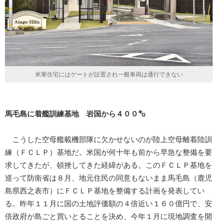
米軍住宅にはゲートが設置され一般車両は通行できない
馬毛島に着艦訓練基地 岩国から４００㌔
こうした空母艦載機部隊に欠かせないのが陸上空母離着陸訓
練（ＦＣＬＰ）基地だ。米国が何十年も前から早急な整備を要
求してきたが、頓挫してきた経緯がある。このＦＣＬＰ基地を
巡って防衛省は８月、地元住民の同意もないまま馬毛島（鹿児
島県西之表市）にＦＣＬＰ基地を整備する計画を発表してい
る。昨年１１月に国の土地評価額の４倍近い１６０億円で、安
倍政府が島ごと買いとることを決め、今年１月に現地調査を開