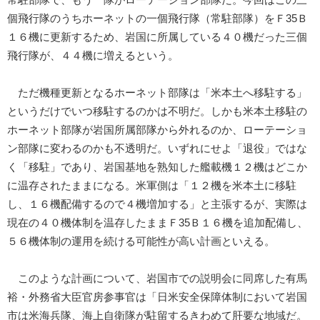
常駐部隊で、もう一隊がローテーション部隊だ。今回はこの三
個飛行隊のうちホーネットの一個飛行隊（常駐部隊）をＦ35Ｂ
１６機に更新するため、岩国に所属している４０機だった三個
飛行隊が、４４機に増えるという。
ただ機種更新となるホーネット部隊は「米本土へ移駐する」
というだけでいつ移駐するのかは不明だ。しかも米本土移駐の
ホーネット部隊が岩国所属部隊から外れるのか、ローテーショ
ン部隊に変わるのかも不透明だ。いずれにせよ「退役」ではな
く「移駐」であり、岩国基地を熟知した艦載機１２機はどこか
に温存されたままになる。米軍側は「１２機を米本土に移駐
し、１６機配備するので４機増加する」と主張するが、実際は
現在の４０機体制を温存したままＦ35Ｂ１６機を追加配備し、
５６機体制の運用を続ける可能性が高い計画といえる。
このような計画について、岩国市での説明会に同席した有馬
裕・外務省大臣官房参事官は「日米安全保障体制において岩国
市は米海兵隊、海上自衛隊が駐留するきわめて肝要な地域だ。