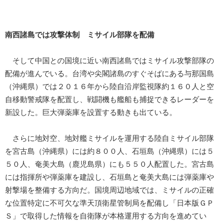
南西諸島では攻撃体制 ミサイル部隊を配備
そして中国との国境に近い南西諸島ではミサイル攻撃部隊の
配備が進んでいる。台湾や尖閣諸島のすぐそばにある与那国島
（沖縄県）では２０１６年から陸自沿岸監視隊約１６０人と空
自移動警戒隊を配置し、戦闘機も艦船も捕捉できるレーダーを
新設した。巨大弾薬庫を設置する動きも出ている。
さらに地対空、地対艦ミサイルを運用する陸自ミサイル部隊
を宮古島（沖縄県）には約８００人、石垣島（沖縄県）には５
５０人、奄美大島（鹿児島県）にも５５０人配置した。宮古島
には指揮所や弾薬庫を建設し、石垣島と奄美大島には弾薬庫や
射撃場を整備する方向だ。国境周辺地域では、ミサイルの正確
な位置特定に不可欠な準天頂衛星管制局を配備し「日本版ＧＰ
Ｓ」で取得した情報を自衛隊が本格運用する方向を進めてい