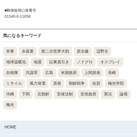
■郵便振替口座番号
01540-0-11658
気になるキーワード
米軍
水産業
第二次世界大戦
原水爆
辺野古
地球温暖化
地震
以東底引き
ノドグロ
オスプレイ
自衛隊
共謀罪
広島
米国政府
上関原発
長崎
ミサイル
風力発電
原発
朝鮮戦争
佐賀
梅光学院
沖縄
下関
北朝鮮
安保法制
安倍政府
憲法
論壇
梅光
HOME