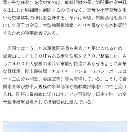
撃が主な任務）を増やすのは、航続距離の長い戦闘機や空中戦
を主にした戦闘機を展開するのではなく、空母や小型空母を用
いた空爆体制の強化を意味する。それは今後、岩国基地を基点
にして原子力空母、大型強襲揚陸艦、ヘリ空母などを本格展開
するための軍事配置である。
岩国ではこうした米軍戦闘要員を家族ごと受け入れるため、
愛宕山に１戸１００坪もある米軍住宅を２７０戸整備した。さ
らに４０００人規模の米兵や家族が快適に暮らせるように豪華
な野球場、陸上競技場、カルチャーセンター（バレーボールコ
ート三面分や和室、会議室等）等も整備している。こうして岩
国市全体が数千人規模の米軍部隊や艦載機部隊をいつでも受け
入れ、即座に最前線に送り出すことが可能な、日本で唯一の空
母艦隊出撃拠点として機能強化に進んでいる。