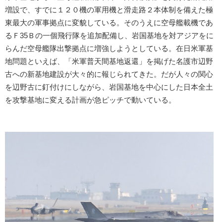
増設で、すでに１２０機の軍用機と滑走路２本体制を備えた極
東最大の軍事拠点に変貌している。そのうえに空母艦載機であ
るＦ35Ｂの一個飛行隊を追加配備し、岩国基地を対アジアをに
らんだ空母艦隊出撃拠点に増強しようとしている。在日米軍基
地問題といえば、「米軍普天間基地返還」を掲げた名護市辺野
古への新基地建設が大々的に報じられてきた。だが人々の関心
を辺野古に釘付けにしながら、岩国基地を中心にした日本全土
を攻撃基地に変える計画が急ピッチで動いている。