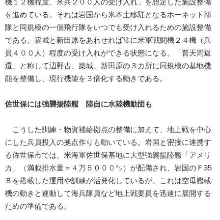
機１２機程度、米兵２００人の受け入れ」を想定した施設整備
を進めている。それは岩国から米本土移駐となるホーネット部
隊と同規模の一個飛行隊をいつでも受け入れるための施設整備
である。築城と新田原をあわせれば常に米軍戦闘機２４機（兵
員４００人）程度の受け入れができる状態になる。「普天間返
還」と称して辺野古、築城、新田原の３カ所に同規模の基地機
能を整備し、現行機能を３倍化する動きである。
佐世保には強襲揚陸艦 陸自に水陸機動団も
こうした訓練・物資補給拠点の整備に加えて、地上戦を中心
にした兵員投入の拠点作りも動いている。岩国と密接に連携す
る佐世保市では、米海軍佐世保基地に大型強襲揚陸艦「アメリ
カ」（満載排水量＝４万５０００㌧）が配備され、岩国のＦ35
Ｂを搭載した運用や訓練が活発化しているが、これは空母艦載
機の動きと連動して海兵隊員など地上戦要員を迅速に展開する
ための準備である。