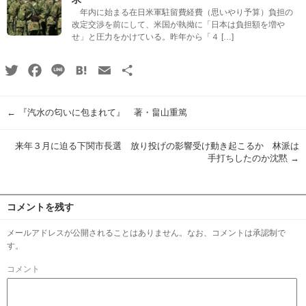
年内に始まる在日米軍駐留費経費（思いやり予算）負担の
改定交渉を前にして、米国が執拗に「日本は負担額を増や
せ」と圧力をかけている。昨年から「４ […]
Twitter
Facebook
Line
Hatena
Email
共
有
←
『汽水の匂いに包まれて』 著・畠山重篤
来年３月に迫る下関市長選 放り投げの影響受け動き起こるか 林派は
手打ちしたのか沈黙
→
コメントを残す
メールアドレスが公開されることはありません。なお、コメントは承認制で
す。
コメント