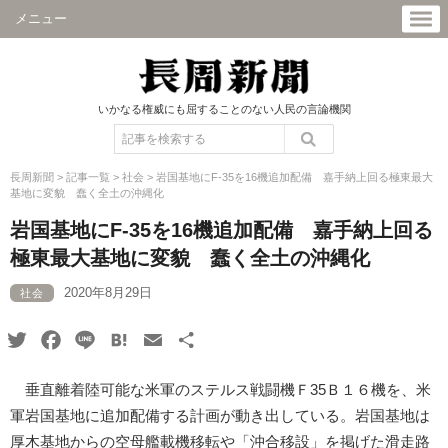
メニュー
いかなる権威にも屈することのない人民の言論機関
長周新聞
>
記事一覧
>
社会
>
岩国基地にF-35を16機追加配備 嘉手納上回る極東最大
基地に変貌 蠢く全土の沖縄化
岩国基地にF-35を16機追加配備 嘉手納上回る
極東最大基地に変貌 蠢く全土の沖縄化
2020年8月29日
社会
Twitter
Facebook
Line
Hatena
Email
共
有
垂直離着陸可能な米軍のステルス戦闘機Ｆ35Ｂ１６機を、米
軍岩国基地に追加配備する計画が動き出している。岩国基地は
厚木基地からの空母艦載機移転や「沖合移設」を掲げた滑走路