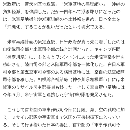
米政府は「普天間基地返還」「米軍基地の整理縮小」「沖縄の
負担軽減」を強調した。だが一四年へて浮き彫りになったの
は、米軍基地機能や米軍訓練の本土移転を進め、日本全土を
「沖縄化」することが狙いだったという現実である。
米軍再編計画の策定直後、日米政府が真っ先に着手したのは
自衛隊司令部と米軍司令部の統合計画だった。キャンプ座間
（神奈川県）に、もともとワシントンにあった米陸軍指令部を
移転させ、陸自司令部と米陸軍司令部を一体化した。在日米軍
司令部と第五空軍司令部のある横田基地には、空自の航空総隊
司令部を移した。相模総合補給廠（神奈川県相模原市）には米
陸軍のミサイル司令部要員も移した。そして空自府中基地には
今年５月、米宇宙軍と連携した宇宙作戦隊を発足させた。
こうして首都圏の軍事作戦司令部には陸、海、空の戦域に加
え、ミサイル部隊や宇宙軍まで米国の直接指揮下に入ってい
る。そして行き着いた日本の姿は、首都圏の「軍事作戦司令