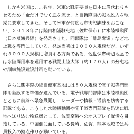
しかも米国はここ数年、米軍の戦闘要員を日本に肩代わりさ
せるため「金だけでなく血を流せ」と自衛隊員の戦地投入を執
拗に要求してきた。そして米軍が何度も市街戦訓練をおこな
い、２０１８年には陸自相浦駐屯地（佐世保市）に水陸機動団
（日本版海兵隊）を発足させた。同部隊は「離島奪還」など地
上戦を専門にしている。発足当初は２０００人規模だが、いず
れ３０００人規模に増員する方向である。佐世保市崎辺地区で
は水陸両用車を運用する戦闘上陸大隊（約１７０人）の分屯地
や訓練施設建設計画も動いている。
さらに熊本県の陸自健軍基地には８０人規模で電子戦専門部
隊を新設する準備が進んでいる。電子戦専門部隊は水陸機動団
とともに前線へ緊急展開し、レーダーや情報・通信を妨害する
部隊である。こうした水陸機動団や電子戦専門部隊を迅速に戦
地へ送り込む輸送機として、佐賀空港へのオスプレイ配備を目
指している。中国側に面している長崎、佐賀、熊本地域では兵
員投入の拠点作りが動いている。