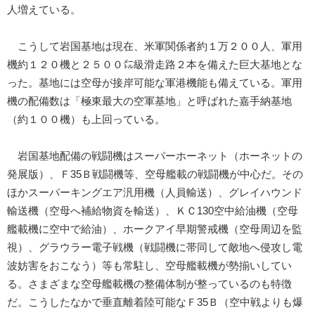
人増えている。
こうして岩国基地は現在、米軍関係者約１万２００人、軍用
機約１２０機と２５００㍍級滑走路２本を備えた巨大基地とな
った。基地には空母が接岸可能な軍港機能も備えている。軍用
機の配備数は「極東最大の空軍基地」と呼ばれた嘉手納基地
（約１００機）も上回っている。
岩国基地配備の戦闘機はスーパーホーネット（ホーネットの
発展版）、Ｆ35Ｂ戦闘機等、空母艦載の戦闘機が中心だ。その
ほかスーパーキングエア汎用機（人員輸送）、グレイハウンド
輸送機（空母へ補給物資を輸送）、ＫＣ130空中給油機（空母
艦載機に空中で給油）、ホークアイ早期警戒機（空母周辺を監
視）、グラウラー電子戦機（戦闘機に帯同して敵地へ侵攻し電
波妨害をおこなう）等も常駐し、空母艦載機が勢揃いしてい
る。さまざまな空母艦載機の整備体制が整っているのも特徴
だ。こうしたなかで垂直離着陸可能なＦ35Ｂ（空中戦よりも爆