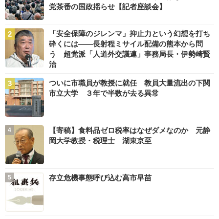
党茶番の国政揺らせ【記者座談会】
「安全保障のジレンマ」抑止力という幻想を打ち
砕くには――長射程ミサイル配備の熊本から問
う 超党派「人道外交議連」事務局長・伊勢崎賢
治
ついに市職員が教授に就任 教員大量流出の下関
市立大学 ３年で半数が去る異常
【寄稿】食料品ゼロ税率はなぜダメなのか 元静
岡大学教授・税理士 湖東京至
存立危機事態呼び込む高市早苗