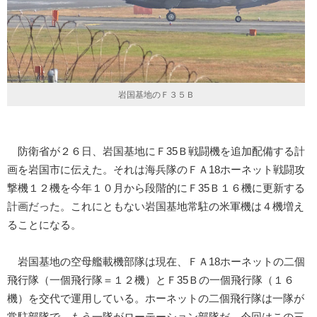
岩国基地のＦ３５Ｂ
防衛省が２６日、岩国基地にＦ35Ｂ戦闘機を追加配備する計
画を岩国市に伝えた。それは海兵隊のＦＡ18ホーネット戦闘攻
撃機１２機を今年１０月から段階的にＦ35Ｂ１６機に更新する
計画だった。これにともない岩国基地常駐の米軍機は４機増え
ることになる。
岩国基地の空母艦載機部隊は現在、ＦＡ18ホーネットの二個
飛行隊（一個飛行隊＝１２機）とＦ35Ｂの一個飛行隊（１６
機）を交代で運用している。ホーネットの二個飛行隊は一隊が