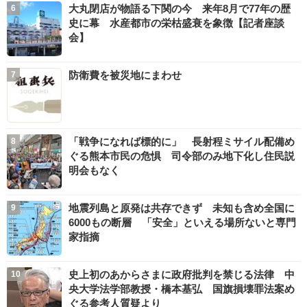
大丸閉店が物語る下関の今 来年8月で77年の歴
史に幕 水産都市の栄枯盛衰を象徴【記者座談
会】
防衛費を被災地にまわせ
「戦争になれば標的に」 長射程ミサイル配備め
ぐる熊本市民の危惧 司令部のみ地下化し住民説
明会もなく
地震列島と原発は共存できず 未知も含め全国に
6000もの断層 「安全」といえる場所ないと専門
家指摘
史上初のあからさまに政府批判を禁じる法律 中
央大学法学部教授・橋本基弘 国旗損壊罪法案め
ぐる参考人質疑より