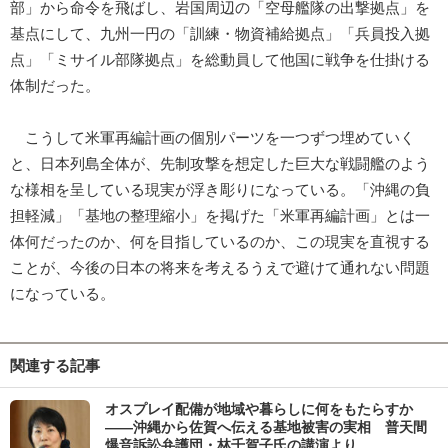
部」から命令を飛ばし、岩国周辺の「空母艦隊の出撃拠点」を
基点にして、九州一円の「訓練・物資補給拠点」「兵員投入拠
点」「ミサイル部隊拠点」を総動員して他国に戦争を仕掛ける
体制だった。
こうして米軍再編計画の個別パーツを一つずつ埋めていく
と、日本列島全体が、先制攻撃を想定した巨大な戦闘艦のよう
な様相を呈している現実が浮き彫りになっている。「沖縄の負
担軽減」「基地の整理縮小」を掲げた「米軍再編計画」とは一
体何だったのか、何を目指しているのか、この現実を直視する
ことが、今後の日本の将来を考えるうえで避けて通れない問題
になっている。
関連する記事
オスプレイ配備が地域や暮らしに何をもたらすか
――沖縄から佐賀へ伝える基地被害の実相 普天間
爆音訴訟弁護団・林千賀子氏の講演より