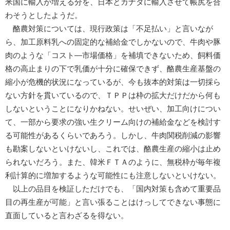
米国に輸入が増える分を、日本とカナダに輸入させて帳尻を合
わそうとしたようだ。
酪農対策については、現行政策は「不足払い」と言いなが
ら、加工原料乳への固定的な補給金でしかないので、牛肉や豚
肉のような「コスト―市場価格」を補填できないため、飼料価
格の高止まりの下で乳価が十分に確保できず、酪農生産基盤の
縮小が危機的状況になっているが、今も抜本的対策は一切採ら
ない方針を貫いているので、ＴＰＰは枠の拡大だけだから何も
しないということになりかねない。せいぜい、加工向けについ
て、一部から要求の強い生クリーム向けの補給金などを検討す
る可能性があるくらいであろう。しかし、牛肉関税削減の影響
も勘案しないといけないし、これでは、酪農生産の縮小は止め
られないだろう。また、韓米ＦＴＡのように、無税枠が毎年複
利計算的に増加するような可能性にも注意しないといけない。
以上の品目を検証しただけでも、「国内対策も含めて重要品
目の再生産が可能」と言い張ることはけっしてできない事態に
直面していると言わざるを得ない。