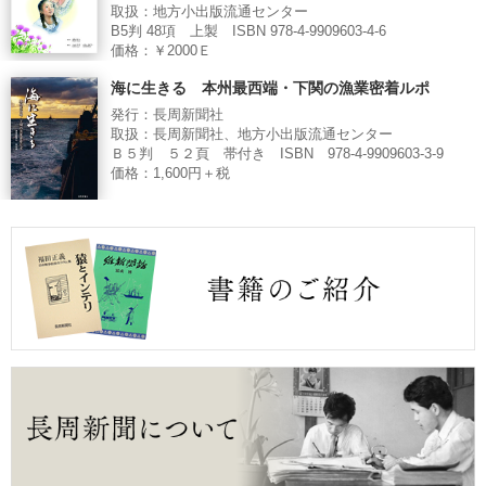
取扱：地方小出版流通センター
B5判 48項 上製 ISBN 978-4-9909603-4-6
価格：￥2000Ｅ
海に生きる 本州最西端・下関の漁業密着ルポ
発行：長周新聞社
取扱：長周新聞社、地方小出版流通センター
Ｂ５判 ５２頁 帯付き ISBN 978-4-9909603-3-9
価格：1,600円＋税