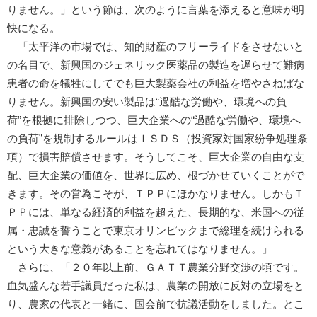
りません。」という節は、次のように言葉を添えると意味が明
快になる。
「太平洋の市場では、知的財産のフリーライドをさせないと
の名目で、新興国のジェネリック医薬品の製造を遅らせて難病
患者の命を犠牲にしてでも巨大製薬会社の利益を増やさねばな
りません。新興国の安い製品は“過酷な労働や、環境への負
荷”を根拠に排除しつつ、巨大企業への“過酷な労働や、環境へ
の負荷”を規制するルールはＩＳＤＳ（投資家対国家紛争処理条
項）で損害賠償させます。そうしてこそ、巨大企業の自由な支
配、巨大企業の価値を、世界に広め、根づかせていくことがで
きます。その営為こそが、ＴＰＰにほかなりません。しかもＴ
ＰＰには、単なる経済的利益を超えた、長期的な、米国への従
属・忠誠を誓うことで東京オリンピックまで総理を続けられる
という大きな意義があることを忘れてはなりません。」
さらに、「２０年以上前、ＧＡＴＴ農業分野交渉の頃です。
血気盛んな若手議員だった私は、農業の開放に反対の立場をと
り、農家の代表と一緒に、国会前で抗議活動をしました。とこ