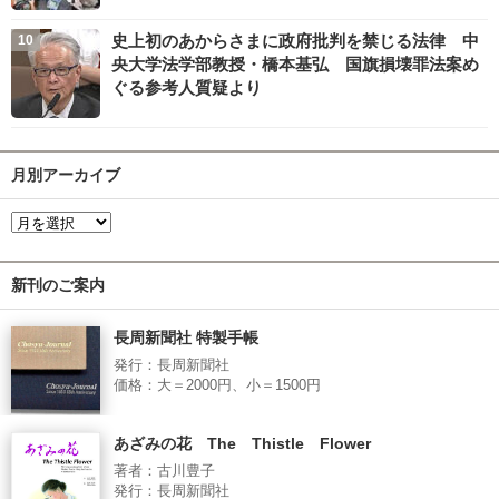
史上初のあからさまに政府批判を禁じる法律 中
央大学法学部教授・橋本基弘 国旗損壊罪法案め
ぐる参考人質疑より
月別アーカイブ
新刊のご案内
長周新聞社 特製手帳
発行：長周新聞社
価格：大＝2000円、小＝1500円
あざみの花 The Thistle Flower
著者：古川豊子
発行：長周新聞社