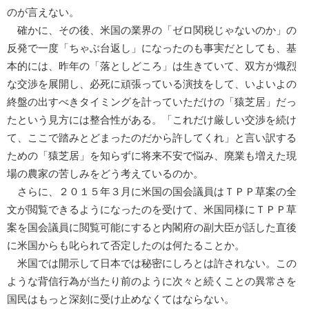
のが言えない。
確かに、その後、米国の業界の「ゼロ関税じゃないのか」の
反発で一度「ちゃぶ台返し」になったのも事実だとしても、基
本的には、昨年の「落としどころ」は生きていて、双方が熾烈
な交渉を展開し、必死に頑張っている演技をして、いよいよの
終盤の出すべきタイミングを計っていただけの「猿芝居」だっ
たという見方には整合性がある。「これだけ厳しい交渉を続け
て、ここで踏みとどまったのだから許してくれ」と言い訳する
ための「猿芝居」を知らずに将来不安で悩み、廃業も増えた現
場の農家の苦しみをどう考えているのか。
さらに、２０１５年３月に米国の国会議員はＴＰＰ草案の全
文が閲覧できるようになったのを受けて、米国同様にＴＰＰ草
案を国会議員に閲覧可能にすると内閣府の副大臣が話した直後
に米国からも叱られて否定したのは何たることか。
米国では開示して日本では秘密にしろとは許されない。この
ような背信行為が当たり前のように次々と続くことの異常さを
国民はもっと深刻に受け止めなくてはならない。