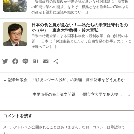
安倍政府の規制改革推進会議が新たな検討課題に「漁業権
の民間企業への開放」を上げ、根拠となる漁業法の70年ぶり
の改定も視野に論議を始めてい […]
日本の食と農が危ない！―私たちの未来は守れるの
か（中） 東京大学教授・鈴木宣弘
日米の特定企業による国家私物化～規制改革、自由貿易の本
質 日本は「保護主義とたたかう自由貿易の旗手」のように
振舞ってい […]
Twitter
Facebook
Line
Hatena
Email
共
有
←
記者座談会 「戦後レジーム脱却」の欺瞞 首相訪米をどう見るか
中尾市長の修士論文問題 下関市立大学で犯人捜し
→
コメントを残す
メールアドレスが公開されることはありません。なお、コメントは承認制で
す。