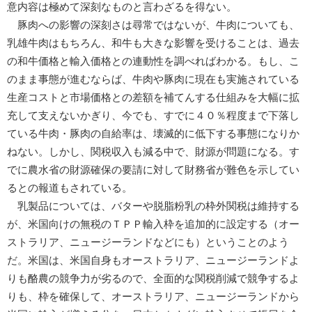
意内容は極めて深刻なものと言わざるを得ない。
豚肉への影響の深刻さは尋常ではないが、牛肉についても、
乳雄牛肉はもちろん、和牛も大きな影響を受けることは、過去
の和牛価格と輸入価格との連動性を調べればわかる。もし、こ
のまま事態が進むならば、牛肉や豚肉に現在も実施されている
生産コストと市場価格との差額を補てんする仕組みを大幅に拡
充して支えないかぎり、今でも、すでに４０％程度まで下落し
ている牛肉・豚肉の自給率は、壊滅的に低下する事態になりか
ねない。しかし、関税収入も減る中で、財源が問題になる。す
でに農水省の財源確保の要請に対して財務省が難色を示してい
るとの報道もされている。
乳製品については、バターや脱脂粉乳の枠外関税は維持する
が、米国向けの無税のＴＰＰ輸入枠を追加的に設定する（オー
ストラリア、ニュージーランドなどにも）ということのよう
だ。米国は、米国自身もオーストラリア、ニュージーランドよ
りも酪農の競争力が劣るので、全面的な関税削減で競争するよ
りも、枠を確保して、オーストラリア、ニュージーランドから