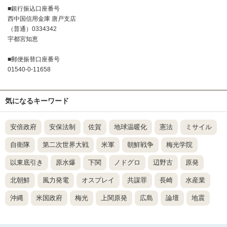
■銀行振込口座番号
西中国信用金庫 唐戸支店
（普通）0334342
宇都宮知恵
■郵便振替口座番号
01540-0-11658
気になるキーワード
安倍政府
安保法制
佐賀
地球温暖化
憲法
ミサイル
自衛隊
第二次世界大戦
米軍
朝鮮戦争
梅光学院
以東底引き
原水爆
下関
ノドグロ
辺野古
原発
北朝鮮
風力発電
オスプレイ
共謀罪
長崎
水産業
沖縄
米国政府
梅光
上関原発
広島
論壇
地震