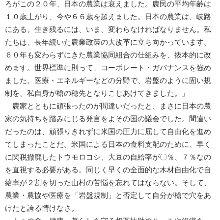
ろがこの２０年、日本の農業は衰えました。農民の平均年齢は
１０歳上がり、今や６６歳を超えました。日本の農業は、岐路
にある。生き残るには、いま、変わらなければなりません。私
たちは、長年続いた農業政策の大改革に立ち向かっています。
６０年も変わらずにきた農業協同組合の仕組みを、抜本的に改
めます。世界標準に則って、コーポレート・ガバナンスを強め
ました。医療・エネルギーなどの分野で、岩盤のように固い規
制を、私自身が槍の穂先となりこじあけてきました。」
農家とともに頑張ったのが間違いだったと、まさに日本の農
家の気持ちを踏みにじる発言をよその国の議会でした。間違い
だったのは、頑張りきれずに米国の圧力に屈して自由化を進め
てしまったことだ。米国による日本の食料支配のために、早く
に関税撤廃したトウモロコシ、大豆の自給率が〇％、７％なの
を直視する必要がある。同じく早くの全面的な木材自由化で自
給率が２割を切った山村の苦悩を忘れてはならない。そして、
農業・農協や医療を「岩盤規制」と否定して自分が槍で穴をあ
けたと誇る情けなさ。