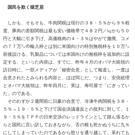
国民を欺く猿芝居
しかも、そもそも、牛肉関税は現行の３８・５％から９％程
度、豚肉の差額関税は最も安い価格帯で４８２円／㎏から５０
円と大幅に引き下げ、高価格肉の４・３％はやがて撤廃、コメ
の７７万㌧の輸入枠とは別に米国向けの特別無税枠を１０万㌧
前後設ける、乳製品については米国向けの無税枠を追加的に設
定する、といった内容は、すでに、昨年４月のオバマ大統領の
訪日時に、一部メディアが「秘密合意」として報道し、一度は
合意されたとみられる内容と、ほぼ同じだ。つまり、安倍総理
とオバマ大統領は、昨年四月に、実は、寿司屋で「にぎってい
た」のである。
そのわずか２週間前に日豪の合意で、冷凍牛肉関税を３８・
５％→１９・５％と下げて国会決議違反との批判に対して、１
９・５％をＴＰＰの日米交渉のレッドラインとして踏ん張るか
らと国民に言い訳しておきながら、舌の根も乾かぬうちに九％
にしてしまっていたのであるから怒りを通り越して、呆れても