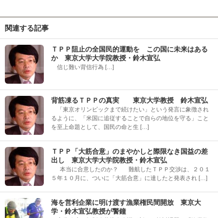
関連する記事
ＴＰＰ阻止の全国民的運動を この国に未来はある
か 東京大学大学院教授・鈴木宣弘
信じ難い背信行為 […]
背筋凍るＴＰＰの真実 東京大学教授 鈴木宣弘
「東京オリンピックまで続けたい」という発言に象徴され
るように、「米国に追従することで自らの地位を守る」こと
を至上命題として、国民の命と生 […]
ＴＰＰ「大筋合意」のまやかしと際限なき国益の差
出し 東京大学大学院教授・鈴木宣弘
本当に合意したのか？ 難航したＴＰＰ交渉は、２０１
５年１０月に、ついに「大筋合意」に達したと発表され […]
海を営利企業に明け渡す漁業権民間開放 東京大
学・鈴木宣弘教授が警鐘