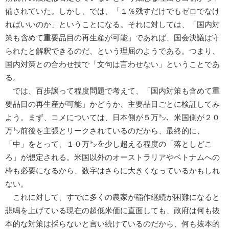
備されていた。しかし、では、「１％残すだけでもゼロでなけ
ればいいのか」ということになる。それに対しては、「国内対
策も含めて重要品目の再生産が可能」であれば、国会決議は守
られたと解釈できるのだ、という理屈のようである。つまり、
国内対策との合わせ技で「文句は言わせない」ということであ
る。
では、百歩譲って程度問題で考えて、「国内対策も含めて重
要品目の再生産が可能」かどうか、主要品目ごとに検証してみ
よう。まず、コメについては、日本側が５万㌧、米国側が２０
万㌧前後を主張とリークされているのだから、最終的に、
「中」をとって、１０万㌧を少し超える程度の「落としどこ
ろ」が想定される。米国以外のオーストラリアやベトナムへの
枠も必要になるから、数字はさらに大きくなっているかもしれ
ない。
これに対して、すでに多くの農家が稲作継続が困難になると
悲鳴を上げている現在の超低米価に直面しても、政府は何も抜
本的な対策は採らないと言い続けているのだから、何も抜本的