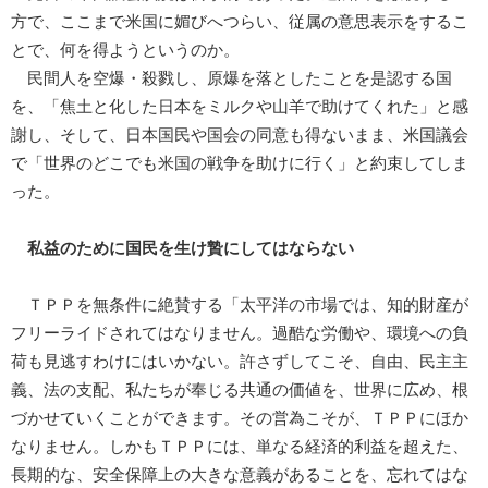
方で、ここまで米国に媚びへつらい、従属の意思表示をするこ
とで、何を得ようというのか。
民間人を空爆・殺戮し、原爆を落としたことを是認する国
を、「焦土と化した日本をミルクや山羊で助けてくれた」と感
謝し、そして、日本国民や国会の同意も得ないまま、米国議会
で「世界のどこでも米国の戦争を助けに行く」と約束してしま
った。
私益のために国民を生け贄にしてはならない
ＴＰＰを無条件に絶賛する「太平洋の市場では、知的財産が
フリーライドされてはなりません。過酷な労働や、環境への負
荷も見逃すわけにはいかない。許さずしてこそ、自由、民主主
義、法の支配、私たちが奉じる共通の価値を、世界に広め、根
づかせていくことができます。その営為こそが、ＴＰＰにほか
なりません。しかもＴＰＰには、単なる経済的利益を超えた、
長期的な、安全保障上の大きな意義があることを、忘れてはな