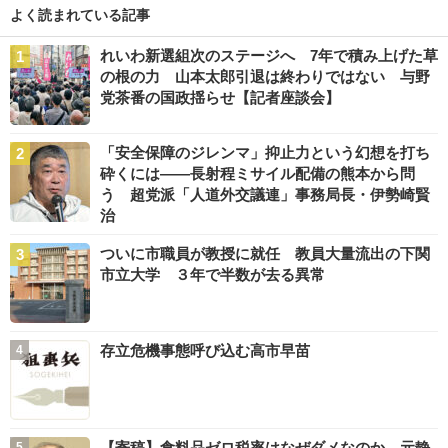
よく読まれている記事
れいわ新選組次のステージへ 7年で積み上げた草
の根の力 山本太郎引退は終わりではない 与野
党茶番の国政揺らせ【記者座談会】
「安全保障のジレンマ」抑止力という幻想を打ち
砕くには――長射程ミサイル配備の熊本から問
う 超党派「人道外交議連」事務局長・伊勢崎賢
治
ついに市職員が教授に就任 教員大量流出の下関
市立大学 ３年で半数が去る異常
存立危機事態呼び込む高市早苗
【寄稿】食料品ゼロ税率はなぜダメなのか 元静