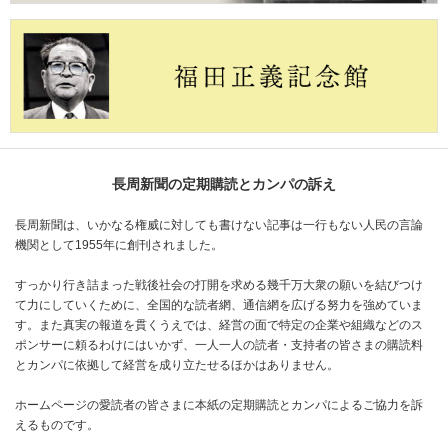
長周新聞の定期購読とカンパの訴え
長周新聞は、いかなる権威に対しても書けない記事は一行もない人民の言論
機関として1955年に創刊されました。
すっかり行き詰まった戦後社会の打開を求める幾千万大衆の願いを結びつけ
て力にしていくために、全国的な読者網、通信網を広げる努力を強めていま
す。また真実の報道を貫くうえでは、経営の面で特定の企業や組織などのス
ポンサーに頼るわけにはいかず、一人一人の読者・支持者の皆さまの購読料
とカンパに依拠して経営を成り立たせるほかはありません。
ホームページの愛読者の皆さまに本紙の定期購読とカンパによるご協力を訴
えるものです。