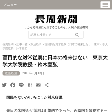
メニュー
いかなる権威にも屈することのない人民の言論機関
長周新聞
>
記事一覧
>
政治経済
>
盲目的な対米従属に日本の将来はない 東京大学大
学院教授・鈴木宣弘
盲目的な対米従属に日本の将来はない 東京大
学大学院教授・鈴木宣弘
2015年5月13日
政治経済
Twitter
Facebook
Line
Hatena
Email
共
有
国民をないがしろにした対米従属
先日の米国議会演説は衝撃的であった。近隣国を敵視する一