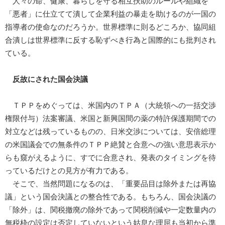
人々の命、健康、暮らしを守る相互扶助のルールや組織を
「悪者」に仕立てて潰して企業利益の暴走を助けるのが一国の
指導者の使命なのだろうか。世界標準に則るどころか、協同組
合潰しは世界標準に反する恥ずべき行為と国際的にも批判され
ている。
反故にされた国会決議
ＴＰＰをめぐっては、米国内のＴＰＡ（大統領への一括交渉
権限付与）法案審議、米国と新興国間の薬の特許保護期間での
対立などは残っているものの、日米交渉については、安倍総理
の米国議会での無条件のＴＰＰ絶賛と合意への強い意思表示か
らも窺がえるように、すでに合意され、発表のタイミングを待
っているだけとの見方が有力である。
そこで、当然問題になるのは、「重要品目は除外または再協
議」という国会決議との整合性である。もちろん、国会決議の
「除外」は、関税撤廃の除外であって関税削減や一定数量内の
無税枠の設定は否定していないという姑息な理屈も当初から準