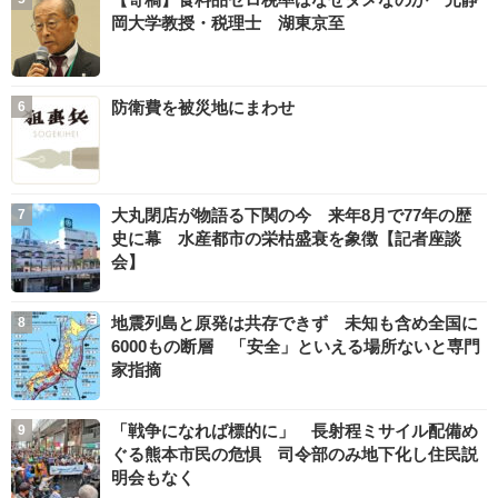
岡大学教授・税理士 湖東京至
防衛費を被災地にまわせ
大丸閉店が物語る下関の今 来年8月で77年の歴
史に幕 水産都市の栄枯盛衰を象徴【記者座談
会】
地震列島と原発は共存できず 未知も含め全国に
6000もの断層 「安全」といえる場所ないと専門
家指摘
「戦争になれば標的に」 長射程ミサイル配備め
ぐる熊本市民の危惧 司令部のみ地下化し住民説
明会もなく