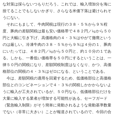
な対策は採らないつもりだろう。これでは、輸入増加分を海に
捨てることでもしないかぎり、さらなる米価下落は避けられそ
うにない。
それにもまして、牛肉関税は現行の３８・５％から９％程
度、豚肉の差額関税は最も安い価格帯で４８２円／㎏から５０
円と大幅に引き下げ、高価格肉の４・３％はやがて撤廃という
のは厳しい。冷凍牛肉の３８・５％から９％は４分の１、豚肉
にいたっては、４８２円／㎏から５０円と、約１０分の１であ
る。しかも、一番低い価格帯を５０円にするということは、一
律５０円の関税になり、差額関税制度はなくなり、かつ、高価
格部位の関税の４・３％はゼロになる、ということである。
今は、差額関税の適用を回避するため、低価格部位と高価格
部位とのコンビネーションで４・３％の関税しかかからないよ
うに輸入が工夫されているが、５０円なら、低価格部位だけを
大量に輸入する業者が増加する可能性がある。セーフガード
（緊急輸入制限）がそう簡単に発動されるような発動基準数量
でない（非常に大きい）ことが報道されているので、今回の合