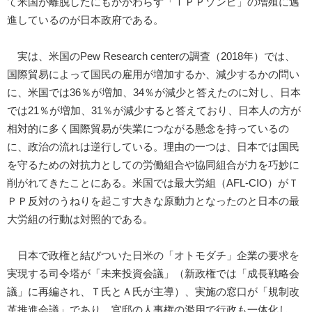
て米国が離脱したにもかかわらず「ＴＰＰゾンビ」の増殖に邁
進しているのが日本政府である。
実は、米国のPew Research centerの調査（2018年）では、
国際貿易によって国民の雇用が増加するか、減少するかの問い
に、米国では36％が増加、34％が減少と答えたのに対し、日本
では21％が増加、31％が減少すると答えており、日本人の方が
相対的に多く国際貿易が失業につながる懸念を持っているの
に、政治の流れは逆行している。理由の一つは、日本では国民
を守るための対抗力としての労働組合や協同組合が力を巧妙に
削がれてきたことにある。米国では最大労組（AFL-CIO）がＴ
ＰＰ反対のうねりを起こす大きな原動力となったのと日本の最
大労組の行動は対照的である。
日本で政権と結びついた日米の「オトモダチ」企業の要求を
実現する司令塔が「未来投資会議」（新政権では「成長戦略会
議」に再編され、Ｔ氏とＡ氏が主導）、実施の窓口が「規制改
革推進会議」であり、官邸の人事権の濫用で行政も一体化し、