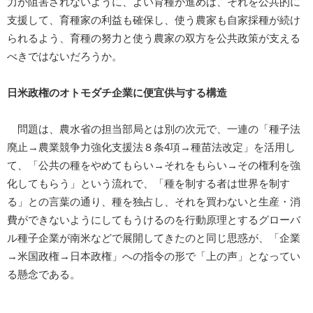
力が阻害されないように、よい育種が進めば、それを公共的に
支援して、育種家の利益も確保し、使う農家も自家採種が続け
られるよう、育種の努力と使う農家の双方を公共政策が支える
べきではないだろうか。
日米政権のオトモダチ企業に便宜供与する構造
問題は、農水省の担当部局とは別の次元で、一連の「種子法
廃止→農業競争力強化支援法８条4項→種苗法改定」を活用し
て、「公共の種をやめてもらい→それをもらい→その権利を強
化してもらう」という流れで、「種を制する者は世界を制す
る」との言葉の通り、種を独占し、それを買わないと生産・消
費ができないようにしてもうけるのを行動原理とするグローバ
ル種子企業が南米などで展開してきたのと同じ思惑が、「企業
→米国政権→日本政権」への指令の形で「上の声」となってい
る懸念である。