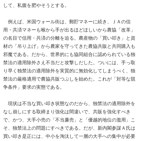
して、私腹を肥やそうとする。
例えば、米国ウォール街は、郵貯マネーに続き、ＪＡの信
用・共済マネーも喉から手が出るほどほしいから農協「改革」
の名目で信用・共済の分離を迫る。農産物の「買い叩き」と資
材の「吊り上げ」から農家を守ってきた農協共販と共同購入も
邪魔である。だから、世界的にも協同組合に認められている独
禁法の適用除外さえ不当だと攻撃しだした。ついには、手っ取
り早く独禁法の適用除外を実質的に無効化してしまうべく、独
禁法の厳格適用で農協共販つぶしを始めた。これが「対等な競
争条件」要求の実態である。
現状は不当な買い叩き状態なのだから、独禁法の適用除外を
なし崩しにする取締まり強化は間違いで、共販を強化すべき
で、かつ、大手小売の「不当廉売」と「優越的地位の濫用」こ
そ、独禁法上の問題にすべきである。だが、新内閣参謀Ａ氏は
買い叩き是正には、中小を淘汰して一層の大手への集中が必要