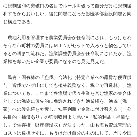
に規制緩和の突破口の名目でルールを破って自分だけに規制緩
和するからおいしい。後に問題になった獣医学部新設問題と同
じ構造である。
農地利用を管理する農業委員会が任命制にされ、もうけられ
そうな市町村の委員にはＭＴＮがセットで入ろうと物色してい
るとの噂まで流れた。漁業調整委員会が任命制にされたが、漁
業権を奪いたい企業が委員になるのも見え見えだ。
民有・国有林の「盗伐」合法化（特定企業への露骨な便宜供
与＝皆伐でハゲ山にしても植林義務なく、税金で再造林）、漁
業についても、これまで各漁場で代々生業を営む漁家の集合体
としての漁協に優先的に免許されてきた漁業権を、漁協（漁
家）への優先権を剥奪し、知事判断で企業に付け替える（「公
共目的・補償あり」の強制収用より悪い=「私的利益・補償な
し」で生存権・財産権没収）が決まった。山も海も資源管理の
コストは負担せずに、もうけだけ自分のものにして、周りや国