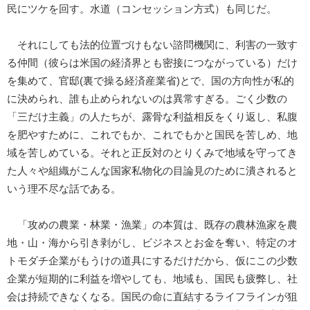
民にツケを回す。水道（コンセッション方式）も同じだ。
それにしても法的位置づけもない諮問機関に、利害の一致す
る仲間（彼らは米国の経済界とも密接につながっている）だけ
を集めて、官邸(裏で操る経済産業省)とで、国の方向性が私的
に決められ、誰も止められないのは異常すぎる。ごく少数の
「三だけ主義」の人たちが、露骨な利益相反をくり返し、私腹
を肥やすために、これでもか、これでもかと国民を苦しめ、地
域を苦しめている。それと正反対のとりくみで地域を守ってき
た人々や組織がこんな国家私物化の目論見のために潰されると
いう理不尽な話である。
「攻めの農業・林業・漁業」の本質は、既存の農林漁家を農
地・山・海から引き剥がし、ビジネスとお金を奪い、特定のオ
トモダチ企業がもうけの道具にするだけだから、仮にこの少数
企業が短期的に利益を増やしても、地域も、国民も疲弊し、社
会は持続できなくなる。国民の命に直結するライフラインが狙