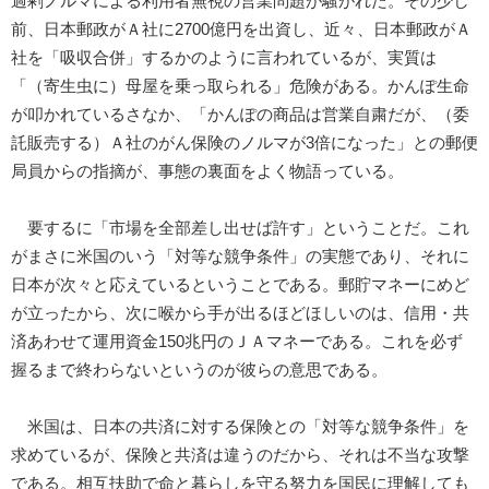
過剰ノルマによる利用者無視の営業問題が騒がれた。その少し
前、日本郵政がＡ社に2700億円を出資し、近々、日本郵政がＡ
社を「吸収合併」するかのように言われているが、実質は
「（寄生虫に）母屋を乗っ取られる」危険がある。かんぽ生命
が叩かれているさなか、「かんぽの商品は営業自粛だが、（委
託販売する）Ａ社のがん保険のノルマが3倍になった」との郵便
局員からの指摘が、事態の裏面をよく物語っている。
要するに「市場を全部差し出せば許す」ということだ。これ
がまさに米国のいう「対等な競争条件」の実態であり、それに
日本が次々と応えているということである。郵貯マネーにめど
が立ったから、次に喉から手が出るほどほしいのは、信用・共
済あわせて運用資金150兆円のＪＡマネーである。これを必ず
握るまで終わらないというのが彼らの意思である。
米国は、日本の共済に対する保険との「対等な競争条件」を
求めているが、保険と共済は違うのだから、それは不当な攻撃
である。相互扶助で命と暮らしを守る努力を国民に理解しても