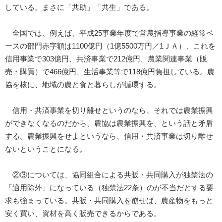
している。まさに「共助」「共生」である。
全国では、例えば、平成25事業年度で営農指導事業の経常ベ
ースの部門赤字額は1100億円（1億5500万円／1ＪＡ）、これを
信用事業で303億円、共済事業で212億円、農業関連事業（販
売・購買）で466億円、生活事業等で118億円負担している。農
協を核に、地域の農と食と暮らしが循環する。
信用・共済事業を切り離せというのなら、それでは農業振興
ができなくなるのだから、農協は農業振興を、という話と矛盾
する。農業振興をせよというなら、信用・共済事業は切り離せ
ないということになる。
②③については、協同組合による共販・共同購入が独禁法の
「適用除外」になっている（独禁法22条）のが不当だとする要
求も強まっている。共販・共同購入を崩せば、農産物をもっと
安く買い、資材を高く販売できるからである。