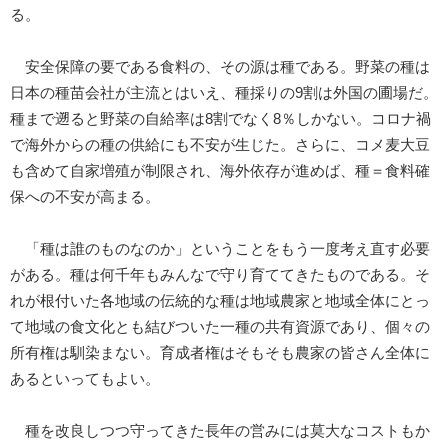
る。
安全保障の要である食料の、その源は種である。野菜の種は
日本の種苗会社が主流とはいえ、種採りの9割は外国の圃場だ。
種まで遡ると野菜の自給率は8割でなく8％しかない。コロナ禍
で海外からの種の供給にも不安が生じた。さらに、コメ麦大豆
も含めて自家増殖が制限され、海外依存が進めば、種＝食料確
保への不安が高まる。
「種は誰のものなのか」ということをもう一度考え直す必要
がある。種は何千年もみんなで守り育ててきたものである。そ
れが根付いた各地域の伝統的な種は地域農家と地域全体にとっ
て地域の食文化とも結びついた一種の共有資源であり、個々の
所有権は馴染まない。育成者権はそもそも農家の皆さん全体に
あるといってもよい。
種を改良しつつ守ってきた長年の営みには莫大なコストもか