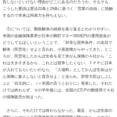
告しないといけない理由がどこにあるのだろうか。そもそも、
こうした要請は憲法22条と29条に基づく「営業の自由」に抵触
するので本来は拘束力を持ちえない。
①については、郵政解体の経緯を振り返るとわかりやすい。
米国の金融保険業界が日本の郵貯マネー350兆円の運用資金が
どうしてもほしいということで、「対等な競争条件」の名目で
解体（民営化）せよと言われ、小泉政権からやってきた。とこ
ろが、民営化したかんぽ生命を見て米がん保険のＡ社から「こ
れは大きすぎるから、これとは競争したくない。ＴＰＰに日本
が入れてもらいたいのなら、『入場料』としてかんぽ生命はが
ん保険に参入しないと宣言せよ」と迫られ、所管大臣はしぶし
ぶと「自主的に」（＝米国の言うとおりに）発表した。それだ
けでは終わらず、その半年後には、全国の2万戸の郵便局でＡ社
の保険販売が始まった。
さらに、それだけでは終わらなかった。最近、かんぽ生命の