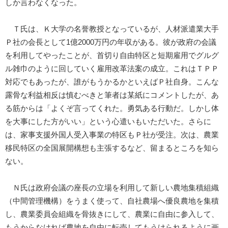
しか言わなくなった。
Ｔ氏は、Ｋ大学の名誉教授となっているが、人材派遣業大手
Ｐ社の会長として1億2000万円の年収がある。彼が政府の会議
を利用してやったことが、首切り自由特区と短期雇用でグルグ
ル雑巾のように回していく雇用改革法案の成立。これはＴＰＰ
対応でもあったが、誰がもうかるかといえばＰ社自身。こんな
露骨な利益相反は慎むべきと筆者は某紙にコメントしたが、あ
る筋からは「よくぞ言ってくれた。勇気ある行動だ。しかし体
を大事にした方がいい」という心遣いもいただいた。さらに
は、家事支援外国人受入事業の特区もＰ社が受注。次は、農業
移民特区の全国展開構想も主張するなど、留まるところを知ら
ない。
Ｎ氏は政府会議の座長の立場を利用して新しい農地集積組織
（中間管理機構）をうまく使って、自社農場へ優良農地を集積
し、農業委員会組織を骨抜きにして、農業に自由に参入して、
もうからなければ農地を自由に転売してもうけられるように画