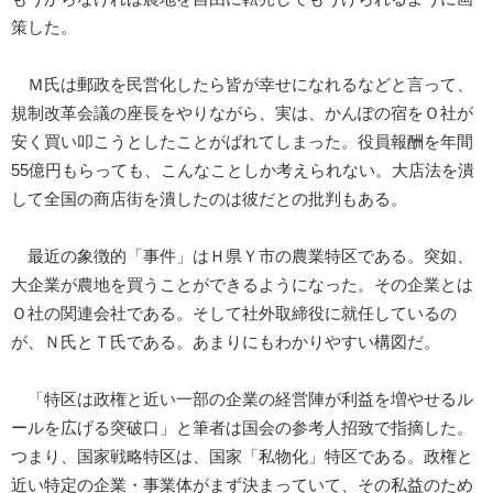
策した。
Ｍ氏は郵政を民営化したら皆が幸せになれるなどと言って、
規制改革会議の座長をやりながら、実は、かんぽの宿をＯ社が
安く買い叩こうとしたことがばれてしまった。役員報酬を年間
55億円もらっても、こんなことしか考えられない。大店法を潰
して全国の商店街を潰したのは彼だとの批判もある。
最近の象徴的「事件」はＨ県Ｙ市の農業特区である。突如、
大企業が農地を買うことができるようになった。その企業とは
Ｏ社の関連会社である。そして社外取締役に就任しているの
が、Ｎ氏とＴ氏である。あまりにもわかりやすい構図だ。
「特区は政権と近い一部の企業の経営陣が利益を増やせるル
ールを広げる突破口」と筆者は国会の参考人招致で指摘した。
つまり、国家戦略特区は、国家「私物化」特区である。政権と
近い特定の企業・事業体がまず決まっていて、その私益のため