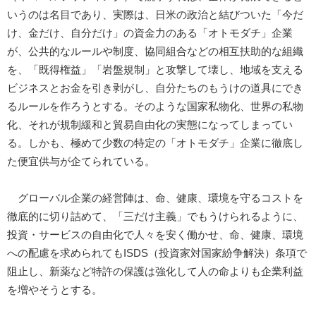
いうのは名目であり、実際は、日米の政治と結びついた「今だ
け、金だけ、自分だけ」の資金力のある「オトモダチ」企業
が、公共的なルールや制度、協同組合などの相互扶助的な組織
を、「既得権益」「岩盤規制」と攻撃して壊し、地域を支える
ビジネスとお金を引き剥がし、自分たちのもうけの道具にでき
るルールを作ろうとする。そのような国家私物化、世界の私物
化、それが規制緩和と貿易自由化の実態になってしまってい
る。しかも、極めて少数の特定の「オトモダチ」企業に徹底し
た便宜供与が企てられている。
グローバル企業の経営陣は、命、健康、環境を守るコストを
徹底的に切り詰めて、「三だけ主義」でもうけられるように、
投資・サービスの自由化で人々を安く働かせ、命、健康、環境
への配慮を求められてもISDS（投資家対国家紛争解決）条項で
阻止し、新薬など特許の保護は強化して人の命よりも企業利益
を増やそうとする。