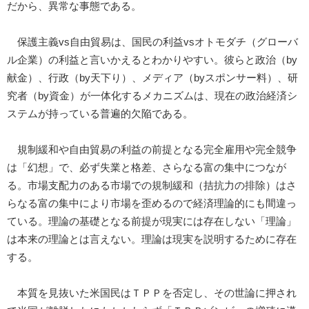
だから、異常な事態である。
保護主義vs自由貿易は、国民の利益vsオトモダチ（グローバ
ル企業）の利益と言いかえるとわかりやすい。彼らと政治（by
献金）、行政（by天下り）、メディア（byスポンサー料）、研
究者（by資金）が一体化するメカニズムは、現在の政治経済シ
ステムが持っている普遍的欠陥である。
規制緩和や自由貿易の利益の前提となる完全雇用や完全競争
は「幻想」で、必ず失業と格差、さらなる富の集中につなが
る。市場支配力のある市場での規制緩和（拮抗力の排除）はさ
らなる富の集中により市場を歪めるので経済理論的にも間違っ
ている。理論の基礎となる前提が現実には存在しない「理論」
は本来の理論とは言えない。理論は現実を説明するために存在
する。
本質を見抜いた米国民はＴＰＰを否定し、その世論に押され