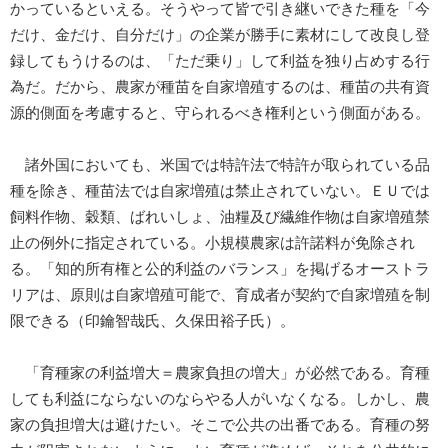
かっているといえる。そうやって皆で引き継いできた種を「今
だけ、金だけ、自分だけ」の企業が勝手に素材にして改良し登
録してもうけるのは、「ただ乗り」して利益を独り占めする行
為だ。だから、農家が種苗を自家増殖するのは、種苗の共有資
源的側面を考慮すると、守られるべき権利という側面がある。
諸外国においても、米国では特許法で特許が取られている品
種を除き、種苗法では自家増殖は禁止されていない。ＥＵでは
飼料作物、穀類、ばれいしょ、油糧及び繊維作物は自家増殖禁
止の例外に指定されている。小規模農家は許諾料が免除され
る。「知的所有権と公的利益のバランス」を掲げるオーストラ
リアは、原則は自家増殖可能で、育成者が契約で自家増殖を制
限できる（印鑰智哉氏、久保田裕子氏）。
「育種家の利益増大＝農家負担の増大」が必然である。育種
しても利益にならないのならやる人がいなくなる。しかし、農
家の負担増大は避けたい。そこで公共の出番である。育種の努