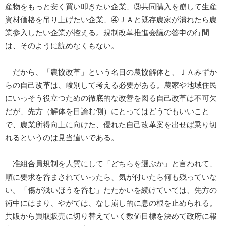
産物をもっと安く買い叩きたい企業、③共同購入を崩して生産
資材価格を吊り上げたい企業、④ＪＡと既存農家が潰れたら農
業参入したい企業が控える。規制改革推進会議の答申の行間
は、そのように読めなくもない。
だから、「農協改革」という名目の農協解体と、ＪＡみずか
らの自己改革は、峻別して考える必要がある。農家や地域住民
にいっそう役立つための徹底的な改善を図る自己改革は不可欠
だが、先方（解体を目論む側）にとってはどうでもいいこと
で、農業所得向上に向けた、優れた自己改革案を出せば乗り切
れるというのは見当違いである。
准組合員規制を人質にして「どちらを選ぶか」と言われて、
順に要求を呑まされていったら、気が付いたら何も残っていな
い。「傷が浅いほうを呑む」たたかいを続けていては、先方の
術中にはまり、やがては、なし崩し的に息の根を止められる。
共販から買取販売に切り替えていく数値目標を決めて政府に報