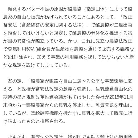
頻発するバター不足の原因が酪農協（指定団体）によって酪
農家の自由な販売が妨げられていることにあるとして、「改正
畜安法（畜産経営の安定に関する法律）」で酪農協が二股出荷
を拒否してはいけないと規定して酪農協の弱体化を推進する我
が国の異常性が際立っている。かつ、これに先立つ農協法改正
で専属利用契約(組合員が生産物を農協を通じて販売する義務な
ど)は削除され、加えて事業の利用義務を課してはならないと新
たな規定を設けてしまっている。
案の定、「酪農家が販路を自由に選べる公平な事業環境に変
える」と政権が畜安法改定の意義を強調し、生乳流通自由化の
期待の星と規制改革推進会議がもてはやした会社が2019年11月
末頃から一部酪農家からの集乳を停止した。乳質問題を理由に
しているが、需給調整機能を持たずに集乳を拡大して販売に行
き詰まったものと推察される。
そもそも、畜安法の改定は、我が国でも独占禁止法の適用除