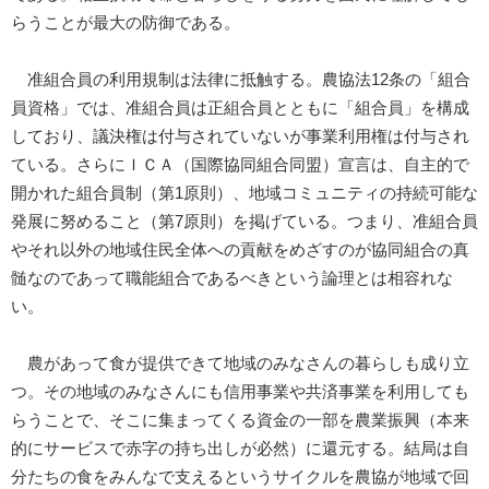
らうことが最大の防御である。
准組合員の利用規制は法律に抵触する。農協法12条の「組合
員資格」では、准組合員は正組合員とともに「組合員」を構成
しており、議決権は付与されていないが事業利用権は付与され
ている。さらにＩＣＡ（国際協同組合同盟）宣言は、自主的で
開かれた組合員制（第1原則）、地域コミュニティの持続可能な
発展に努めること（第7原則）を掲げている。つまり、准組合員
やそれ以外の地域住民全体への貢献をめざすのが協同組合の真
髄なのであって職能組合であるべきという論理とは相容れな
い。
農があって食が提供できて地域のみなさんの暮らしも成り立
つ。その地域のみなさんにも信用事業や共済事業を利用しても
らうことで、そこに集まってくる資金の一部を農業振興（本来
的にサービスで赤字の持ち出しが必然）に還元する。結局は自
分たちの食をみんなで支えるというサイクルを農協が地域で回