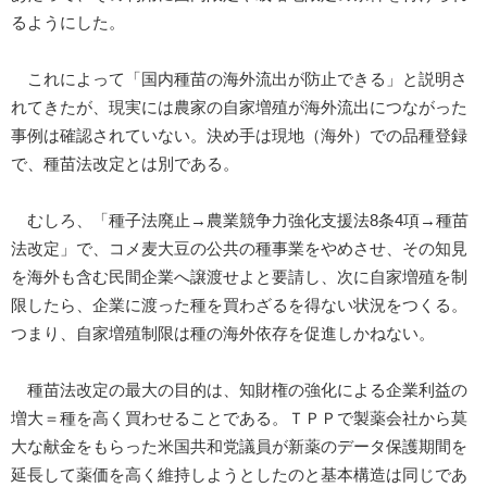
るようにした。
これによって「国内種苗の海外流出が防止できる」と説明さ
れてきたが、現実には農家の自家増殖が海外流出につながった
事例は確認されていない。決め手は現地（海外）での品種登録
で、種苗法改定とは別である。
むしろ、「種子法廃止→農業競争力強化支援法8条4項→種苗
法改定」で、コメ麦大豆の公共の種事業をやめさせ、その知見
を海外も含む民間企業へ譲渡せよと要請し、次に自家増殖を制
限したら、企業に渡った種を買わざるを得ない状況をつくる。
つまり、自家増殖制限は種の海外依存を促進しかねない。
種苗法改定の最大の目的は、知財権の強化による企業利益の
増大＝種を高く買わせることである。ＴＰＰで製薬会社から莫
大な献金をもらった米国共和党議員が新薬のデータ保護期間を
延長して薬価を高く維持しようとしたのと基本構造は同じであ