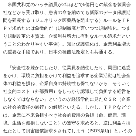
米国共和党のハッチ議員が2年ほどで5億円もの献金を製薬会
社などから受け取り、患者の命を縮めても新薬のデータ保護期
間を延長する（ジェネリック医薬品を阻止する）ルールをＴＰ
Ｐで求めたのは象徴的だ（規制撤廃と言いつつ規制強化。つま
り規制改革の本質は、企業利益増大に有利なルール追求だとい
うことのわかりやすい事例）。知財保護強化は、企業利益増大
の重要な手段であり、日本の種苗法改定とも共通する。
「安全性を疎かにしたり、従業員を酷使したり、周囲に迷惑
をかけ、環境に負担をかけて利益を追求する企業活動は社会全
体の利益を損ね、企業自身の持続性も保てないから、そういう
社会的コスト（外部費用）をしっかり認識して負担する経営を
しなくてはならない」というのが経済学的に見たＣＳＲ（企業
の社会的責任の履行）の解釈といえる。しかし、ＴＰＰなどで
は、企業に本来負担すべき社会的費用の負担（命、健康、環
境、生活を毀損しないこと）の遵守を求めると、逆に利益を損
ねたとして損害賠償請求をされてしまう（ISDS条項）というの