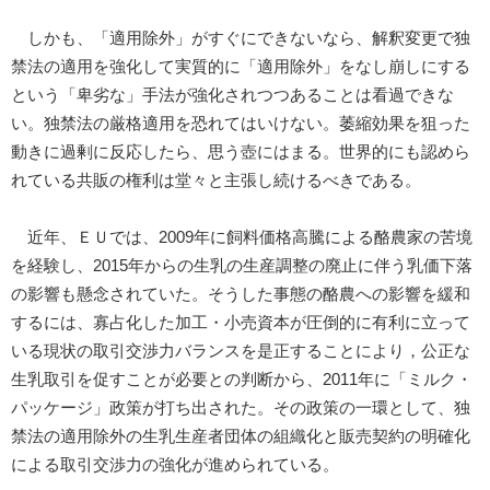
しかも、「適用除外」がすぐにできないなら、解釈変更で独
禁法の適用を強化して実質的に「適用除外」をなし崩しにする
という「卑劣な」手法が強化されつつあることは看過できな
い。独禁法の厳格適用を恐れてはいけない。萎縮効果を狙った
動きに過剰に反応したら、思う壺にはまる。世界的にも認めら
れている共販の権利は堂々と主張し続けるべきである。
近年、ＥＵでは、2009年に飼料価格高騰による酪農家の苦境
を経験し、2015年からの生乳の生産調整の廃止に伴う乳価下落
の影響も懸念されていた。そうした事態の酪農への影響を緩和
するには、寡占化した加工・小売資本が圧倒的に有利に立って
いる現状の取引交渉力バランスを是正することにより，公正な
生乳取引を促すことが必要との判断から、2011年に「ミルク・
パッケージ」政策が打ち出された。その政策の一環として、独
禁法の適用除外の生乳生産者団体の組織化と販売契約の明確化
による取引交渉力の強化が進められている。