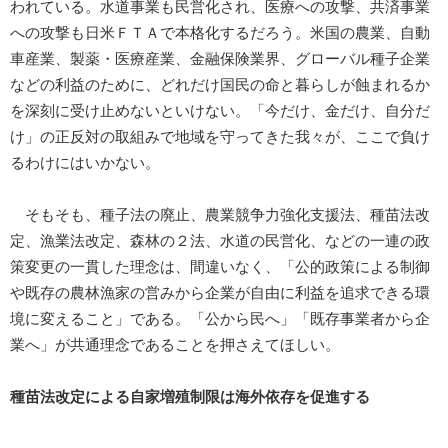
われている。水道事業も民営化され、医療への攻撃、共済事業
への攻撃も日米ＦＴＡで本格化するだろう。米国の農業、自動
車産業、製薬・医療産業、金融保険業界、グローバル種子企業
などの利益のために、どれだけ国民の命と暮らしが蝕まれるか
を深刻に受け止めないといけない。「今だけ、金だけ、自分だ
け」の正反対の取組みで地域を守ってきた我々が、ここで負け
るわけにはいかない。
そもそも、種子法の廃止、農業競争力強化支援法、種苗法改
定、漁業法改定、森林の２法、水道の民営化、などの一連の政
策変更の一貫した理念は、間違いなく、「公的政策による制御
や既存の農林漁家の営みから企業が自由に利益を追求できる環
境に変えること」である。「公から民へ」「既存事業者から企
業へ」が共通理念であることを押さえてほしい。
種苗法改定による自家増殖制限は海外依存を促進する