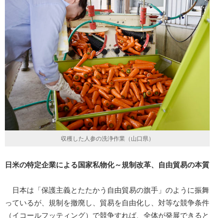
収穫した人参の洗浄作業（山口県）
日米の特定企業による国家私物化～規制改革、自由貿易の本質
日本は「保護主義とたたかう自由貿易の旗手」のように振舞
っているが、規制を撤廃し、貿易を自由化し、対等な競争条件
（イコールフッティング）で競争すれば、全体が発展できると