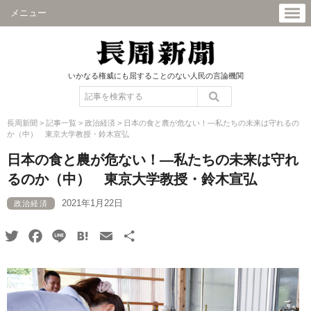
メニュー
いかなる権威にも屈することのない人民の言論機関
長周新聞
>
記事一覧
>
政治経済
>
日本の食と農が危ない！―私たちの未来は守れるの
か（中） 東京大学教授・鈴木宣弘
日本の食と農が危ない！―私たちの未来は守れ
るのか（中） 東京大学教授・鈴木宣弘
2021年1月22日
政治経済
Twitter
Facebook
Line
Hatena
Email
共
有