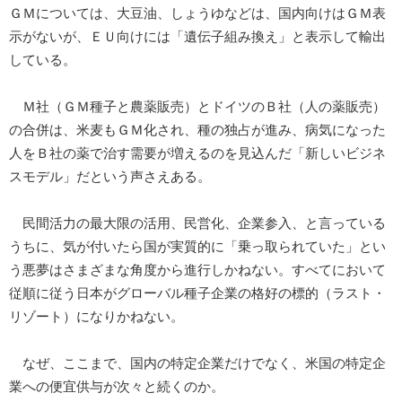
ＧＭについては、大豆油、しょうゆなどは、国内向けはＧＭ表
示がないが、ＥＵ向けには「遺伝子組み換え」と表示して輸出
している。
Ｍ社（ＧＭ種子と農薬販売）とドイツのＢ社（人の薬販売）
の合併は、米麦もＧＭ化され、種の独占が進み、病気になった
人をＢ社の薬で治す需要が増えるのを見込んだ「新しいビジネ
スモデル」だという声さえある。
民間活力の最大限の活用、民営化、企業参入、と言っている
うちに、気が付いたら国が実質的に「乗っ取られていた」とい
う悪夢はさまざまな角度から進行しかねない。すべてにおいて
従順に従う日本がグローバル種子企業の格好の標的（ラスト・
リゾート）になりかねない。
なぜ、ここまで、国内の特定企業だけでなく、米国の特定企
業への便宜供与が次々と続くのか。