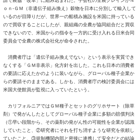
請で農協「改革」に組み込まれた。子会社の全農グレインがＮ
ｏｎ-ＧＭ（非遺伝子組み換え）穀物を日本に分別して輸入して
いるのが目障りだが、世界一の船積み施設を米国に持っている
ので買収することにしたが、親組織の全農が協同組合だと買収
できないので、米国からの指令を一方的に受け入れる日米合同
委員会で全農の株式会社化が命令された。
消費者庁は「遺伝子組み換えでない」という表示を実質でき
なくする「ＧＭ非表示」化方針を出した。これも日本の消費者
の要請に応えたかのように装いながら、グローバル種子企業か
らの要請そのままである。しかも、消費者庁の検討委員会には
米国大使館員が監視に入っていたという。
カリフォルニアではＧＭ種子とセットのグリホサート（除草
剤）で発がんしたとしてグローバル種子企業に多額の賠償判決
（①早い段階から、その薬剤の発がん性の可能性を企業が認識
していたこと、②研究者にそれを打ち消すような研究を依頼し
ていたこと、③規制機関内部と密接に連携して安全だとの結論