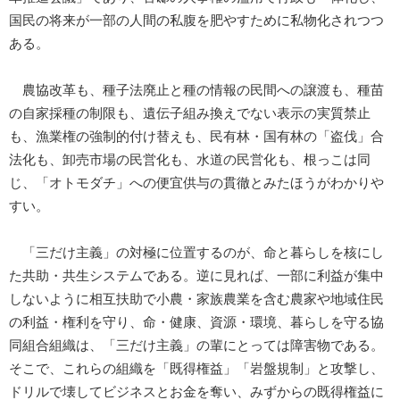
国民の将来が一部の人間の私腹を肥やすために私物化されつつ
ある。
農協改革も、種子法廃止と種の情報の民間への譲渡も、種苗
の自家採種の制限も、遺伝子組み換えでない表示の実質禁止
も、漁業権の強制的付け替えも、民有林・国有林の「盗伐」合
法化も、卸売市場の民営化も、水道の民営化も、根っこは同
じ、「オトモダチ」への便宜供与の貫徹とみたほうがわかりや
すい。
「三だけ主義」の対極に位置するのが、命と暮らしを核にし
た共助・共生システムである。逆に見れば、一部に利益が集中
しないように相互扶助で小農・家族農業を含む農家や地域住民
の利益・権利を守り、命・健康、資源・環境、暮らしを守る協
同組合組織は、「三だけ主義」の輩にとっては障害物である。
そこで、これらの組織を「既得権益」「岩盤規制」と攻撃し、
ドリルで壊してビジネスとお金を奪い、みずからの既得権益に