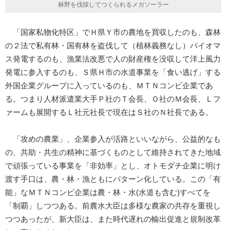
林野を伐採してつくられるメガソーラー
「国家私物化特区」でＨ県Ｙ市の農地を買収したのも、森林
の２法で私有林・国有林を盗伐して（植林義務なし）バイオマ
ス発電するのも、漁業法改悪で人の財産権を没収して洋上風力
発電に参入するのも、Ｓ県Ｈ市の水道事業を「食い逃げ」する
外国企業グループに入っているのも、ＭＴＮコンビ企業であ
る。つまり人材派遣業大手Ｐ社のＴ会長、Ｏ社のＭ会長、Ｌフ
ァームも展開するＬ社元社長で現在はＳ社のＮ社長である。
「攻めの農業」、企業参入が活路といいながら、公益的なも
の、共助・共生の精神に基づくものとして維持されてきた地域
で頑張っている事業を「非効率」とし、オトモダチ企業に明け
渡す手口は、農・林・漁ともにパターン化している。この「有
能」なＭＴＮコンビ企業は農・林・水(水道も含む)すべてを
「制覇」しつつある。前農水大臣は多様な農家の共存を重視し
つつあったが、新大臣は、また時代遅れの輸出促進と規制改革