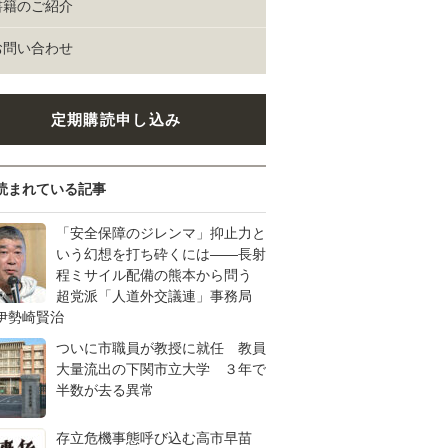
書籍のご紹介
お問い合わせ
定期購読申し込み
読まれている記事
「安全保障のジレンマ」抑止力と
いう幻想を打ち砕くには――長射
程ミサイル配備の熊本から問う
超党派「人道外交議連」事務局
伊勢崎賢治
ついに市職員が教授に就任 教員
大量流出の下関市立大学 ３年で
半数が去る異常
存立危機事態呼び込む高市早苗