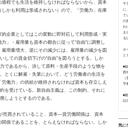
の過程でも生活を維持しなければならないから、資本
千
（しかも利潤は形成されない）ので、「労働力」在庫
に
て
の
わ
ま
的企業としてはこの変動に即対応して利潤形成・実
る
力」・雇用量も資本の都合に従って“自由”に調整し
、雇用量増大、逆にその減少には、雇用量の減少を図
ホ
と
さいしての賃金切下げの“自由”を図ろうとする。しか
能力であるから、決して原料・生産手段のような物を
■
西
い。とくに解雇・失業において、どう労働者の生活を
（普
「労働力」の供給が維持されなければ資本も存立しえ
宇
制約を受けている。新自由主義は、この制約、それに
■
撤廃しようとするのである。
01
が売買されていること、資本―賃労働関係は、資本
の関係であることを、とらえなければならない。しか
気に