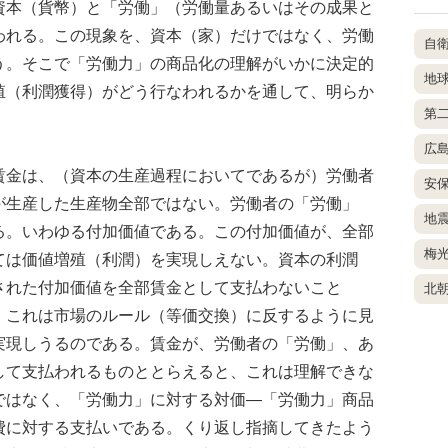
資本（貨幣）と「労働」（労働量あるいはその成果と
われる。この現象を、資本（家）だけではなく、労働
自
う。そこで「労働力」の商品化の理解がいかに決定的
地
殖（利潤獲得）がどう行なわれるかを通して、明らか
第
広
金は、（資本の生産過程においてであるが）労働者
安
が生産した生産物全部ではない。労働者の「労働」
地
る。いわゆる付加価値である。この付加価値が、全部
梅
ては価値増殖（利潤）を実現しえない。資本の利潤
された付加価値を全部賃金として支払わないこと
北
。これは市場のルール（等価交換）に反するように見
実現しうるのである。賃金が、労働者の「労働」、あ
して支払われるものととらえると、これは理解できな
ではなく、「労働力」に対する対価―「労働力」商品
費に対する支払いである。くり返し指摘してきたよう