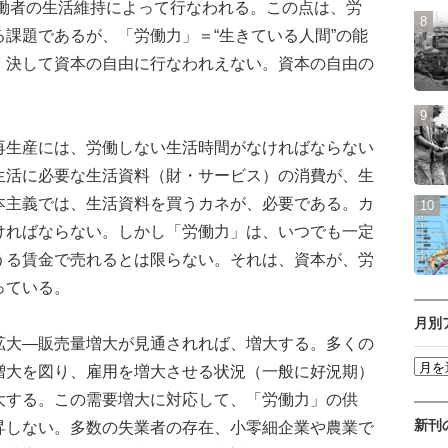
労働者の生活維持によって行なわれる。この点は、労
課題であるが、「労働力」＝“生きている人間”の能
、決して資本の自由に行なわれえない。資本の自由の
。
生産には、労働しない生活時間がなければならない
生活に必要な生活資料（財・サービス）の消費が、生
本主義では、生活資料を買うカネが、必要である。カ
ければならない。しかし「労働力」は、いつでも一定
うる賃金で売れるとは限らない。それは、資本が、労
っている。
月別
大―販売量増大が見通されれば、増大する。多くの
増大を図り、雇用を増大させる状況（一般に好況期）
大する。この需要増大に対応して、「労働力」の供
新刊
昇しない。多数の失業者の存在、小零細企業や農業で