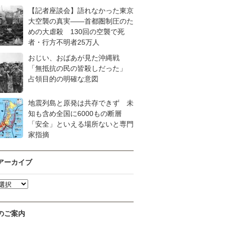
【記者座談会】語れなかった東京
大空襲の真実――首都圏制圧のた
めの大虐殺 130回の空襲で死
者・行方不明者25万人
おじい、おばあが見た沖縄戦
「無抵抗の民の皆殺しだった」
占領目的の明確な意図
地震列島と原発は共存できず 未
知も含め全国に6000もの断層
「安全」といえる場所ないと専門
家指摘
アーカイブ
のご案内