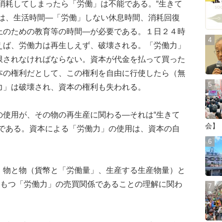
消耗してしまったら「労働」は不能である。“生きて
には、生活時間―「労働」しない休息時間、消耗回復
上のための教育等の時間―が必要である。１日２４時
えば、労働力は再生しえず、破壊される。「労働力」
限されなければならない。資本が代金を払って買った
本の権利だとして、この権利を自由に行使したら（無
力」は破壊され、資本の権利も失われる。
使用が、その物の再生産に関わる―それは“生きて
会】
らである。資本による「労働力」の使用は、資本の自
。
物と物（貨幣と「労働量」、生産する生産物量）と
のもつ「労働力」の売買関係であることの理解に関わ