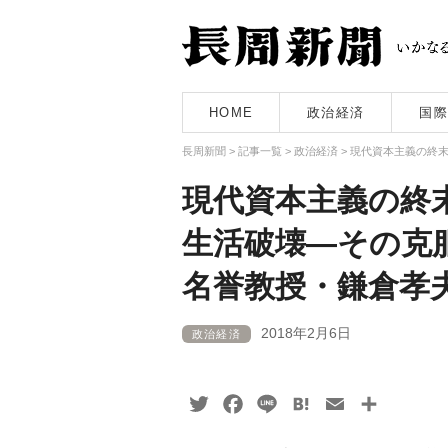
HOME
政治経済
国際
長周新聞
>
記事一覧
>
政治経済
>
現代資本主義の終末
現代資本主義の終
生活破壊―その克服
名誉教授・鎌倉孝
2018年2月6日
政治経済
Twitter
Facebook
Line
Hatena
Email
共
有