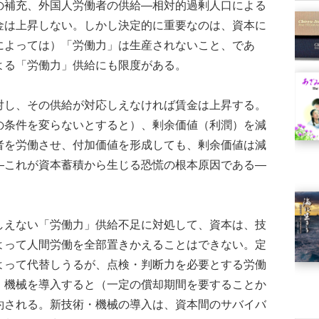
の補充、外国人労働者の供給―相対的過剰人口による
金は上昇しない。しかし決定的に重要なのは、資本に
によっては）「労働力」は生産されないこと、であ
よる「労働力」供給にも限度がある。
し、その供給が対応しえなければ賃金は上昇する。
の条件を変らないとすると）、剰余価値（利潤）を減
者を労働させ、付加価値を形成しても、剰余価値は減
―これが資本蓄積から生じる恐慌の根本原因である―
えない「労働力」供給不足に対処して、資本は、技
よって人間労働を全部置きかえることはできない。定
よって代替しうるが、点検・判断力を必要とする労働
・機械を導入すると（一定の償却期間を要することか
約される。新技術・機械の導入は、資本間のサバイバ