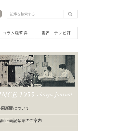
コラム狙撃兵
書評・テレビ評
長周新聞について
福田正義記念館のご案内