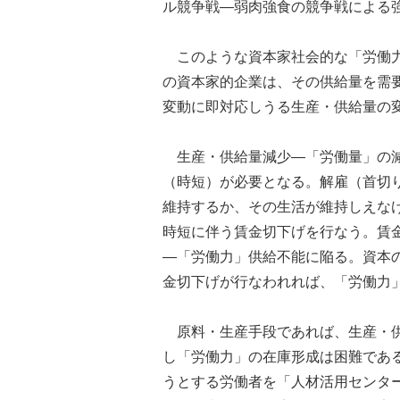
ル競争戦―弱肉強食の競争戦による
このような資本家社会的な「労働力
の資本家的企業は、その供給量を需
変動に即対応しうる生産・供給量の
生産・供給量減少―「労働量」の減
（時短）が必要となる。解雇（首切
維持するか、その生活が維持しえな
時短に伴う賃金切下げを行なう。賃
―「労働力」供給不能に陥る。資本
金切下げが行なわれれば、「労働力
原料・生産手段であれば、生産・供
し「労働力」の在庫形成は困難であ
うとする労働者を「人材活用センター