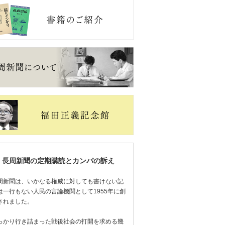
長周新聞の定期購読とカンパの訴え
周新聞は、いかなる権威に対しても書けない記
は一行もない人民の言論機関として1955年に創
されました。
っかり行き詰まった戦後社会の打開を求める幾