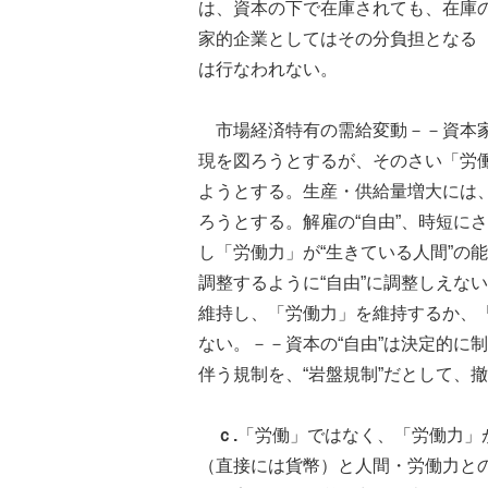
は、資本の下で在庫されても、在庫
家的企業としてはその分負担となる
は行なわれない。
市場経済特有の需給変動－－資本家
現を図ろうとするが、そのさい「労働
ようとする。生産・供給量増大には
ろうとする。解雇の“自由”、時短に
し「労働力」が“生きている人間”の
調整するように“自由”に調整しえな
維持し、「労働力」を維持するか、
ない。－－資本の“自由”は決定的に
伴う規制を、“岩盤規制”だとして、
ｃ.
「労働」ではなく、「労働力」
（直接には貨幣）と人間・労働力と