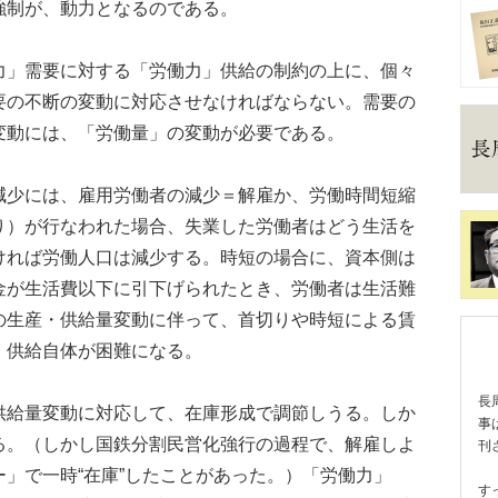
強制が、動力となるのである。
」需要に対する「労働力」供給の制約の上に、個々
要の不断の変動に対応させなければならない。需要の
変動には、「労働量」の変動が必要である。
少には、雇用労働者の減少＝解雇か、労働時間短縮
り）が行なわれた場合、失業した労働者はどう生活を
ければ労働人口は減少する。時短の場合に、資本側は
金が生活費以下に引下げられたとき、労働者は生活難
の生産・供給量変動に伴って、首切りや時短による賃
」供給自体が困難になる。
長
給量変動に対応して、在庫形成で調節しうる。しか
事
る。（しかし国鉄分割民営化強行の過程で、解雇しよ
刊
」で一時“在庫”したことがあった。）「労働力」
す