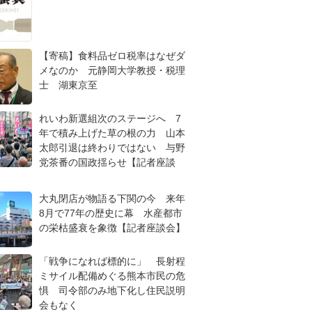
【寄稿】食料品ゼロ税率はなぜダ
メなのか 元静岡大学教授・税理
士 湖東京至
れいわ新選組次のステージへ 7
年で積み上げた草の根の力 山本
太郎引退は終わりではない 与野
党茶番の国政揺らせ【記者座談
大丸閉店が物語る下関の今 来年
8月で77年の歴史に幕 水産都市
の栄枯盛衰を象徴【記者座談会】
「戦争になれば標的に」 長射程
ミサイル配備めぐる熊本市民の危
惧 司令部のみ地下化し住民説明
会もなく