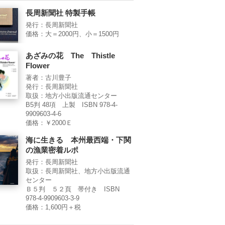
長周新聞社 特製手帳
発行：長周新聞社
価格：大＝2000円、小＝1500円
あざみの花 The Thistle
Flower
著者：古川豊子
発行：長周新聞社
取扱：地方小出版流通センター
B5判 48項 上製 ISBN 978-4-
9909603-4-6
価格：￥2000Ｅ
海に生きる 本州最西端・下関
の漁業密着ルポ
発行：長周新聞社
取扱：長周新聞社、地方小出版流通
センター
Ｂ５判 ５２頁 帯付き ISBN
978-4-9909603-3-9
価格：1,600円＋税