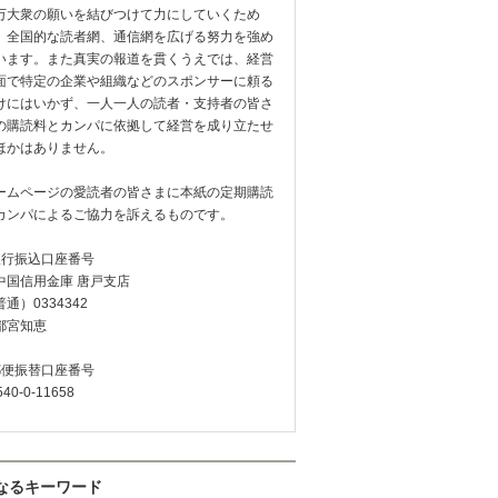
万大衆の願いを結びつけて力にしていくため
、全国的な読者網、通信網を広げる努力を強め
います。また真実の報道を貫くうえでは、経営
面で特定の企業や組織などのスポンサーに頼る
けにはいかず、一人一人の読者・支持者の皆さ
の購読料とカンパに依拠して経営を成り立たせ
ほかはありません。
ームページの愛読者の皆さまに本紙の定期購読
カンパによるご協力を訴えるものです。
銀行振込口座番号
中国信用金庫 唐戸支店
通）0334342
都宮知恵
郵便振替口座番号
540-0-11658
なるキーワード