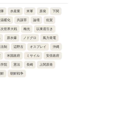
衛隊
水産業
米軍
原発
下関
球温暖化
共謀罪
論壇
佐賀
二次世界大戦
梅光
以東底引き
島
原水爆
ノドグロ
風力発電
保法制
辺野古
オスプレイ
沖縄
震
米国政府
ミサイル
安倍政府
光学院
憲法
長崎
上関原発
朝鮮
朝鮮戦争