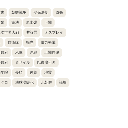
野古
朝鮮戦争
安保法制
原発
産業
憲法
原水爆
下関
二次世界大戦
共謀罪
オスプレイ
島
自衛隊
梅光
風力発電
国政府
米軍
沖縄
上関原発
倍政府
ミサイル
以東底引き
光学院
長崎
佐賀
地震
ドグロ
地球温暖化
北朝鮮
論壇