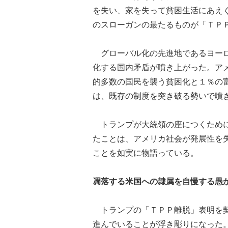
を失い、家を失って貧困生活にあえ
のスローガンの最たるものが「ＴＰ
グローバル化の先進地であるヨーロ
化する国内矛盾が噴き上がった。ア
的多数の国民を襲う貧困化と１％の
は、既存の制度を突き破る勢いで噴
トランプが大統領の座につくために
たことは、アメリカ社会が発展性を
ことを如実に物語っている。
凋落する米国への隷属を自慢する愚
トランプの「ＴＰＰ離脱」表明を契
進んでいることが浮き彫りになった