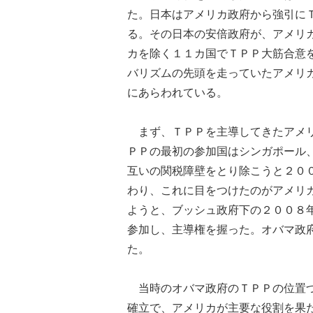
た。日本はアメリカ政府から強引に
る。その日本の安倍政府が、アメリ
カを除く１１カ国でＴＰＰ大筋合意
バリズムの先頭を走っていたアメリ
にあらわれている。
まず、ＴＰＰを主導してきたアメリ
ＰＰの最初の参加国はシンガポール
互いの関税障壁をとり除こうと２０
わり、これに目をつけたのがアメリ
ようと、ブッシュ政府下の２００８
参加し、主導権を握った。オバマ政
た。
当時のオバマ政府のＴＰＰの位置づ
確立で、アメリカが主要な役割を果