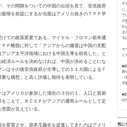
千
が、その間隙をついての中国の台頭を見て、安倍政府
に
の復帰を前提にするが当面はアメリカ抜きのＴＰＰ早
て
の
わ
ま
けての政策変更である。マイケル・フロマン前米通
る
ＴＰＰ離脱に対して「アジアからの撤退は中国の支配
ホ
はアジア太平洋地域における中国主導を助長した」と
と
の経済ルールを決めなければ、中国が決めることにな
■
マンはその後安倍政府が主導しての１１カ国によるＴ
西
重要な構想」と高く評価し期待を表明している。
（普
宇
はアメリカが参加した場合の３分の１、人口と貿易
■
01
果をこえて、ＲＣＥＰがアジアの通商ルールとして定
な意図が見えている。
気に
を変質させ、資本主義化を促進してきたのはアメリ