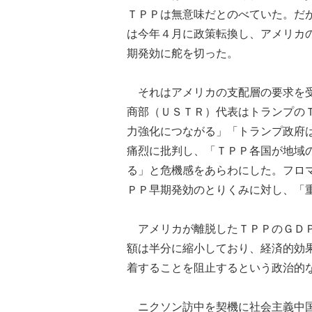
ＴＰＰは無意味だとのべていた。だ
は今年４月に政策転換し、アメリカ
期発効に舵を切った。
それはアメリカの支配層の要求を受
商部（ＵＳＴＲ）代表はトランプの
力強化につながる」「トランプ政府
痛烈に批判し、「ＴＰＰ各国が地域
る」と危機感をあらわにした。フロ
ＰＰ早期発効のとりくみに対し、「
アメリカが離脱したＴＰＰのＧＤＰ
額は半分に縮小しており、経済的効
着することを阻止するという政治的
ニクソン訪中を契機に社会主義中国