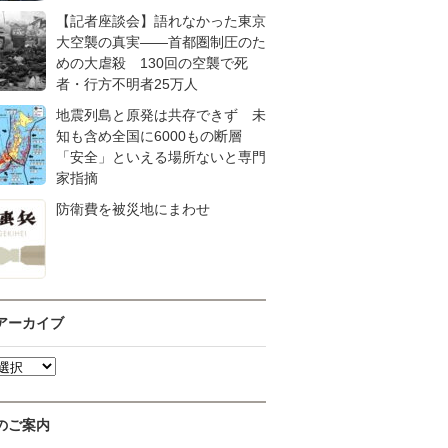
【記者座談会】語れなかった東京
大空襲の真実――首都圏制圧のた
めの大虐殺 130回の空襲で死
者・行方不明者25万人
地震列島と原発は共存できず 未
知も含め全国に6000もの断層
「安全」といえる場所ないと専門
家指摘
防衛費を被災地にまわせ
アーカイブ
のご案内