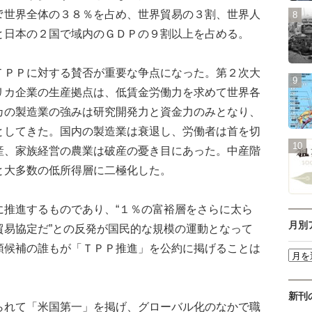
で世界全体の３８％を占め、世界貿易の３割、世界人
と日本の２国で域内のＧＤＰの９割以上を占める。
ＰＰに対する賛否が重要な争点になった。第２次大
リカ企業の生産拠点は、低賃金労働力を求めて世界各
カの製造業の強みは研究開発力と資金力のみとなり、
としてきた。国内の製造業は衰退し、労働者は首を切
産、家族経営の農業は破産の憂き目にあった。中産階
と大多数の低所得層に二極化した。
推進するものであり、“１％の富裕層をさらに太ら
月別
貿易協定だ”との反発が国民的な規模の運動となって
領候補の誰もが「ＴＰＰ推進」を公約に掲げることは
新刊
れて「米国第一」を掲げ、グローバル化のなかで職