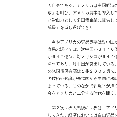
カ自身である。アメリカは中国経済
放」を叫び、アメリカ資本を導入し
い労働力として多国籍企業に提供し
成長」を成し遂げてきた。
今やアメリカの貿易赤字は対中国が
査局の調べでは、対中国が３４７０
が６４７億㌦、対メキシコが６４４
なっており、対中国が突出している
の米国債保有高は１兆２００５億㌦
の技術や知識が先進国から中国に移
まっている。このなかで習近平が描
会をアメリカと二分する時代を開く
第２次世界大戦後の世界は、アメリ
してきた。経済においては自由貿易