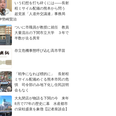
いう幻想を打ち砕くには――長射
程ミサイル配備の熊本から問う
超党派「人道外交議連」事務局
伊勢崎賢治
ついに市職員が教授に就任 教員
大量流出の下関市立大学 ３年で
半数が去る異常
存立危機事態呼び込む高市早苗
「戦争になれば標的に」 長射程
ミサイル配備めぐる熊本市民の危
惧 司令部のみ地下化し住民説明
会もなく
大丸閉店が物語る下関の今 来年
8月で77年の歴史に幕 水産都市
の栄枯盛衰を象徴【記者座談会】