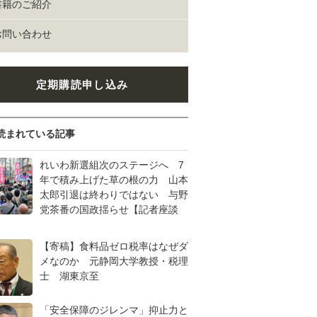
書籍のご紹介
お問い合わせ
定期購読申し込み
読まれている記事
れいわ新選組次のステージへ 7
年で積み上げた草の根の力 山本
太郎引退は終わりではない 与野
党茶番の国政揺らせ【記者座談
【寄稿】食料品ゼロ税率はなぜダ
メなのか 元静岡大学教授・税理
士 湖東京至
「安全保障のジレンマ」抑止力と