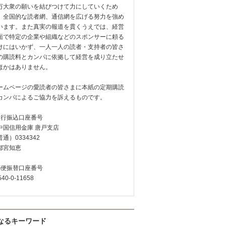
万大衆の願いを結びつけて力にしていくため
、全国的な読者網、通信網を広げる努力を強め
います。また真実の報道を貫くうえでは、経営
面で特定の企業や組織などのスポンサーに頼る
けにはいかず、一人一人の読者・支持者の皆さ
の購読料とカンパに依拠して経営を成り立たせ
ほかはありません。
ームページの愛読者の皆さまに本紙の定期購読
カンパによるご協力を訴えるものです。
銀行振込口座番号
中国信用金庫 唐戸支店
通）0334342
都宮知恵
郵便振替口座番号
540-0-11658
なるキーワード