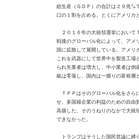
総生産（ＧＤＰ）の合計は２９兆㌦
口の１割を占める。とくにアメリカ
２０１６年の大統領選挙においてＴ
戦後のグローバル化によって、アメ
国に拡散して展開している。アメリ
これを武器にして世界中を製造工場
られ失業者は増大し、中小業者は倒
級は零落し、国内は一握りの富裕層
ＴＰＰはそのグローバル化をさらに
せ、多国籍企業の利益のための自由
高揚した。そのうねりのなかで大統
できなかった。
トランプはそうした国民世論に縛ら