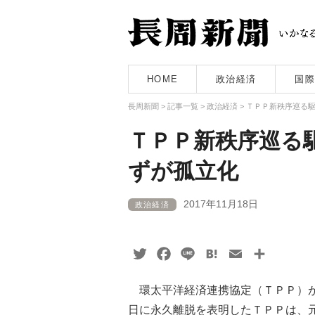
HOME
政治経済
国際
長周新聞
>
記事一覧
>
政治経済
>
ＴＰＰ新秩序巡る
ＴＰＰ新秩序巡る
ずが孤立化
2017年11月18日
政治経済
Twitter
Facebook
Line
Hatena
Email
共
有
環太平洋経済連携協定（ＴＰＰ）が
日に永久離脱を表明したＴＰＰは、