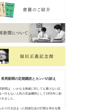
長周新聞の定期購読とカンパの訴え
周新聞は、いかなる権威に対しても書けない記
は一行もない人民の言論機関として1955年に創
されました。
っかり行き詰まった戦後社会の打開を求める幾