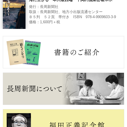
発行：長周新聞社
取扱：長周新聞社、地方小出版流通センター
Ｂ５判 ５２頁 帯付き ISBN 978-4-9909603-3-9
価格：1,600円＋税