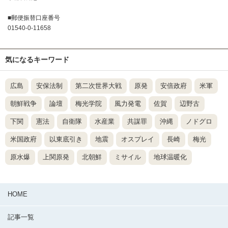
■郵便振替口座番号
01540-0-11658
気になるキーワード
広島
安保法制
第二次世界大戦
原発
安倍政府
米軍
朝鮮戦争
論壇
梅光学院
風力発電
佐賀
辺野古
下関
憲法
自衛隊
水産業
共謀罪
沖縄
ノドグロ
米国政府
以東底引き
地震
オスプレイ
長崎
梅光
原水爆
上関原発
北朝鮮
ミサイル
地球温暖化
HOME
記事一覧