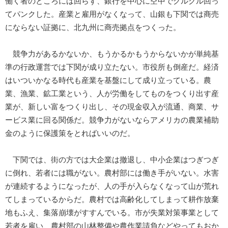
働く者のところには回らず、銀行を中心に空中でクルクル回っ
てパンクした。産業と雇用がなくなって、山銀も下関では商売
にならない証拠に、北九州に商売拠点をつくった。
競争力があるかないか、もうかるかもうからないかが単純基
準の行政運営では下関が成り立たない。市役所も倒産だ。経済
はいついかなる時代も産業を基盤にして成り立っている。農
業、漁業、鉱工業という、人が労働をしてものをつくり出す産
業が、新しい富をつくり出し、その現金収入が流通、商業、サ
ービス業に回る関係だ。競争力がないならアメリカの農業補助
金のように保護策をとればいいのだ。
下関では、街の方では大企業は撤退し、中小企業はつぎつぎ
に倒れ、若者には職がない。農村部には働き手がいない。水害
が連続するようになったが、人の手が入らなくなって山が荒れ
てしまっているからだ。農村では高齢化してしまって耕作放棄
地もふえ、集落崩壊がすすんでいる。市が失業対策事業として
若者を雇い、農村部の山林整備や農作業請負などやってもおか