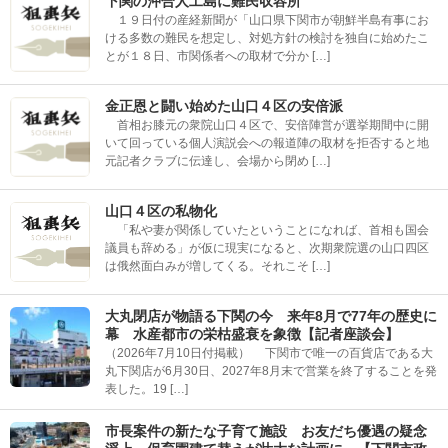
下関の沖合人工島に難民収容所
１９日付の産経新聞が「山口県下関市が朝鮮半島有事にお
ける多数の難民を想定し、対処方針の検討を独自に始めたこ
とが１８日、市関係者への取材で分か […]
金正恩と闘い始めた山口４区の安倍派
首相お膝元の衆院山口４区で、安倍陣営が選挙期間中に開
いて回っている個人演説会への報道陣の取材を拒否すると地
元記者クラブに伝達し、会場から閉め […]
山口４区の私物化
「私や妻が関係していたということになれば、首相も国会
議員も辞める」が仮に現実になると、次期衆院選の山口四区
は俄然面白みが増してくる。それこそ […]
大丸閉店が物語る下関の今 来年8月で77年の歴史に
幕 水産都市の栄枯盛衰を象徴【記者座談会】
（2026年7月10日付掲載） 下関市で唯一の百貨店である大
丸下関店が6月30日、2027年8月末で営業を終了することを発
表した。19 […]
市長案件の新たな子育て施設 お友だち優遇の疑念