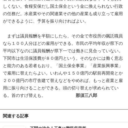
しくない。食糧安保だし国土保全という金に換えられない行政
の任務だ。水産業やその関連業その他の産業も成り立って雇用
ができるように、予算を振り向ければよい。
まずは議員報酬を半額にしたら、その金で市役所の嘱託職員
なら１００人分ほどの雇用ができる。市民の平均年収が県下の
平均以下なのに議員報酬が県下一では働きに見合っていない。
下関市は生活保護費が８０億円という。そのなかには働く意志
と能力のある若者もおり、「国土保全事業」「産業振興事業」
で雇用に替えたらよい。いわんや１５０億円の駅前再開発とか
２００億円の市庁舎建て替えなどをやめれば、もっと産業と雇
用に振り向けることができる。頭の切り替えが求められてい
る。首のすげ替えも。
那須三八郎
関連する記事