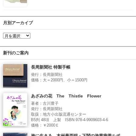
月別アーカイブ
新刊のご案内
長周新聞社 特製手帳
発行：長周新聞社
価格：大＝2000円、小＝1500円
あざみの花 The Thistle Flower
著者：古川豊子
発行：長周新聞社
取扱：地方小出版流通センター
B5判 48項 上製 ISBN 978-4-9909603-4-6
価格：￥2000Ｅ
海に生きる 本州最西端・下関の漁業密着ルポ