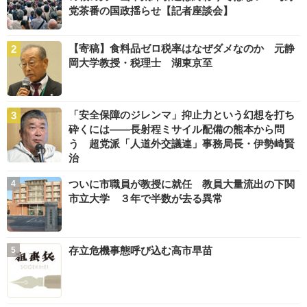
党茶番の国政揺らせ【記者座談会】
【寄稿】食料品ゼロ税率はなぜダメなのか 元静
岡大学教授・税理士 湖東京至
「安全保障のジレンマ」抑止力という幻想を打ち
砕くには――長射程ミサイル配備の熊本から問
う 超党派「人道外交議連」事務局長・伊勢崎賢
治
ついに市職員が教授に就任 教員大量流出の下関
市立大学 ３年で半数が去る異常
存立危機事態呼び込む高市早苗