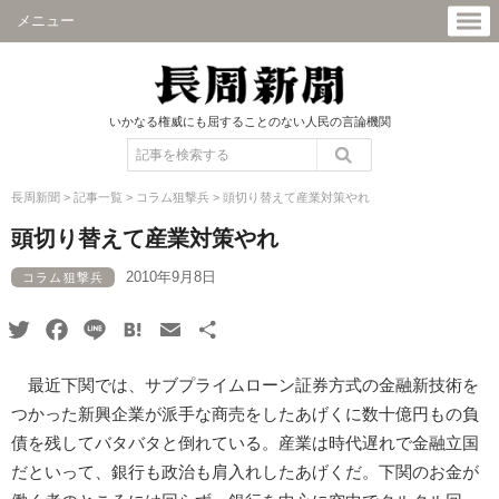
メニュー
いかなる権威にも屈することのない人民の言論機関
長周新聞
>
記事一覧
>
コラム狙撃兵
>
頭切り替えて産業対策やれ
頭切り替えて産業対策やれ
2010年9月8日
コラム狙撃兵
Twitter
Facebook
Line
Hatena
Email
共
有
最近下関では、サブプライムローン証券方式の金融新技術を
つかった新興企業が派手な商売をしたあげくに数十億円もの負
債を残してバタバタと倒れている。産業は時代遅れで金融立国
だといって、銀行も政治も肩入れしたあげくだ。下関のお金が