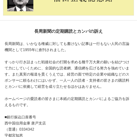
長周新聞の定期購読とカンパの訴え
長周新聞は、いかなる権威に対しても書けない記事は一行もない人民の言論
機関として1955年に創刊されました。
すっかり行き詰まった戦後社会の打開を求める幾千万大衆の願いを結びつけ
て力にしていくために、全国的な読者網、通信網を広げる努力を強めていま
す。また真実の報道を貫くうえでは、経営の面で特定の企業や組織などのス
ポンサーに頼るわけにはいかず、一人一人の読者・支持者の皆さまの購読料
とカンパに依拠して経営を成り立たせるほかはありません。
ホームページの愛読者の皆さまに本紙の定期購読とカンパによるご協力を訴
えるものです。
■銀行振込口座番号
西中国信用金庫 唐戸支店
（普通）0334342
宇都宮知恵