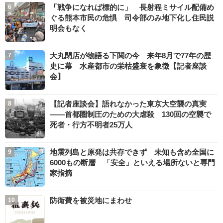
「戦争になれば標的に」 長射程ミサイル配備め
ぐる熊本市民の危惧 司令部のみ地下化し住民説
明会もなく
大丸閉店が物語る下関の今 来年8月で77年の歴
史に幕 水産都市の栄枯盛衰を象徴【記者座談
会】
【記者座談会】語れなかった東京大空襲の真実
――首都圏制圧のための大虐殺 130回の空襲で
死者・行方不明者25万人
地震列島と原発は共存できず 未知も含め全国に
6000もの断層 「安全」といえる場所ないと専門
家指摘
防衛費を被災地にまわせ