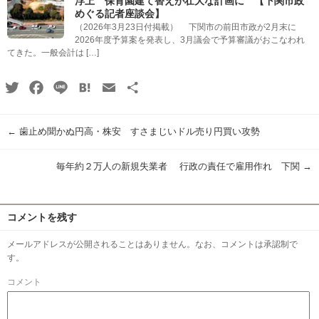
浮上 保育園建て替えが壮大な計画に 【下関市政
めぐる記者座談会】
（2026年3月23日付掲載） 下関市の前田市政が2月末に
2026年度予算案を発表し、3月議会で予算審議がおこなわれ
てきた。一般会計は […]
Twitter
Facebook
Line
Hatena
Email
共
有
←
歯止め聞かぬ円高・株安 すさまじいドル売り円買い攻勢
毎年約２万人の新規失業者 行政の責任で雇用作れ 下関
→
コメントを残す
メールアドレスが公開されることはありません。なお、コメントは承認制で
す。
コメント