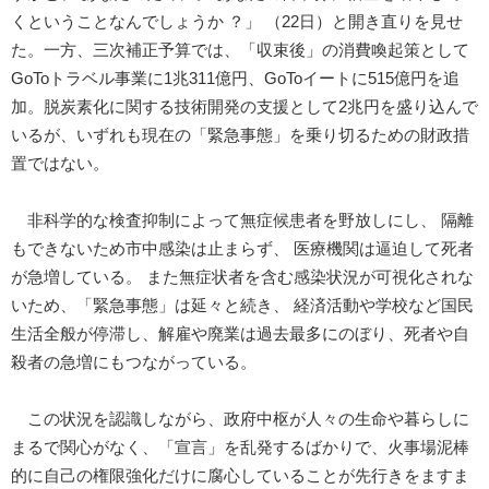
くということなんでしょうか ？」 （22日）と開き直りを見せ
た。一方、三次補正予算では、「収束後」の消費喚起策として
GoToトラベル事業に1兆311億円、GoToイートに515億円を追
加。脱炭素化に関する技術開発の支援として2兆円を盛り込んで
いるが、いずれも現在の「緊急事態」を乗り切るための財政措
置ではない。
非科学的な検査抑制によって無症候患者を野放しにし、 隔離
もできないため市中感染は止まらず、 医療機関は逼迫して死者
が急増している。 また無症状者を含む感染状況が可視化されな
いため、「緊急事態」は延々と続き、 経済活動や学校など国民
生活全般が停滞し、解雇や廃業は過去最多にのぼり、死者や自
殺者の急増にもつながっている。
この状況を認識しながら、政府中枢が人々の生命や暮らしに
まるで関心がなく、「宣言」を乱発するばかりで、火事場泥棒
的に自己の権限強化だけに腐心していることが先行きをますま