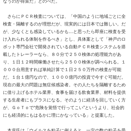
なうのが得策だ」とのべた。
さらにＰＣＲ検査については、「中国のように地域ごとに全
検査・隔離するのが理想だが、現実的には日本では難しい。だ
が、少なくとも感染しているかも…と思ったら即座に検査を受
け入れられる体制を作るべき」とし、具体案として「神戸のロ
ボット専門会社で開発されている自動ＰＣＲ検査システムを搭
載したトレーラーなら、８０分で２５０検体の処理能力があ
り、１日１２時間稼働させたら２５００検体が調べられる。１
０００台用意すれば単純計算で１日２５０万件の検査が可能
だ。１台１億円なので、１０００億円の投資で今すぐ可能だ。
現在の最大の問題は無症候感染者。その人たちを隔離するため
に借り上げるホテル業界、食事を届ける飲食業界、材料を提供
する生産者にもプラスになる。そのように経済を回していく方
が、ＧｏＴｏで“危険を覚悟で行ってこい”というより、社会的
にも経済的にもはるかに理にかなっている」と提案した。
本庶氏は「ウイルスを粒子に例えると、一定の数の粒子を受