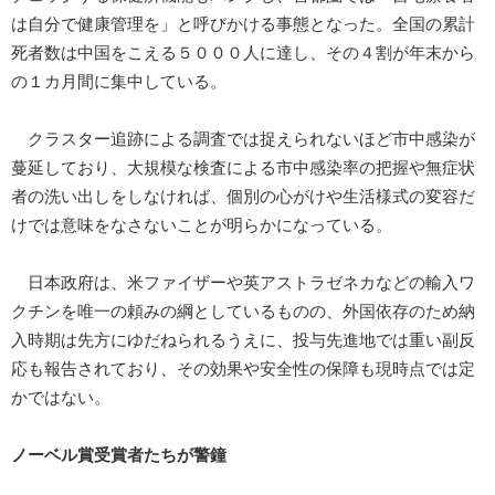
は自分で健康管理を」と呼びかける事態となった。全国の累計
死者数は中国をこえる５０００人に達し、その４割が年末から
の１カ月間に集中している。
クラスター追跡による調査では捉えられないほど市中感染が
蔓延しており、大規模な検査による市中感染率の把握や無症状
者の洗い出しをしなければ、個別の心がけや生活様式の変容だ
けでは意味をなさないことが明らかになっている。
日本政府は、米ファイザーや英アストラゼネカなどの輸入ワ
クチンを唯一の頼みの綱としているものの、外国依存のため納
入時期は先方にゆだねられるうえに、投与先進地では重い副反
応も報告されており、その効果や安全性の保障も現時点では定
かではない。
ノーベル賞受賞者たちが警鐘