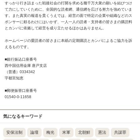
すっかり行き詰まった戦後社会の打開を求める幾千万大衆の願いを結びつけ
て力にしていくために、全国的な読者網、通信網を広げる努力を強めていま
す。また真実の報道を貫くうえでは、経営の面で特定の企業や組織などのス
ポンサーに頼るわけにはいかず、一人一人の読者・支持者の皆さまの購読料
とカンパに依拠して経営を成り立たせるほかはありません。
ホームページの愛読者の皆さまに本紙の定期購読とカンパによるご協力を訴
えるものです。
■銀行振込口座番号
西中国信用金庫 唐戸支店
（普通）0334342
宇都宮知恵
■郵便振替口座番号
01540-0-11658
気になるキーワード
安保法制
論壇
梅光
米軍
北朝鮮
憲法
共謀罪