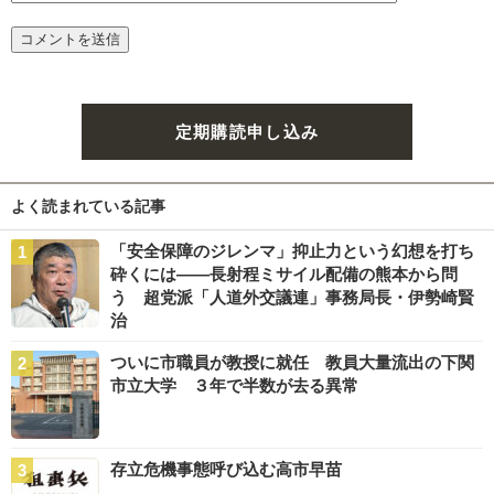
定期購読申し込み
よく読まれている記事
「安全保障のジレンマ」抑止力という幻想を打ち
砕くには――長射程ミサイル配備の熊本から問
う 超党派「人道外交議連」事務局長・伊勢崎賢
治
ついに市職員が教授に就任 教員大量流出の下関
市立大学 ３年で半数が去る異常
存立危機事態呼び込む高市早苗