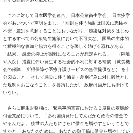
とする罰則を盛り込んだ。
これに対して日本医学会連合、 日本公衆衛生学会、 日本疫学
会があいついで声明を出し、「罰則を伴う強制は国民に恐怖や
不安・差別を惹起することにもつながり、 感染症対策をはじめ
とするすべての公衆衛生施策において不可欠な、 国民の主体的
で積極的な参加と協力を得ることを著しく妨げる恐れがある」
「結果、 感染の抑止が困難になることが想定される」「 （隔離
や入院） 措置に伴い発生する社会的不利に対する補償 （就労機
会の保障、 所得保障や医療介護サービスの無償提供など） を十
分図ること、 そして感染に伴う偏見・差別行為に対し毅然とし
た規制をおこなうこと」を要請したが、 政府は歯牙にも掛けて
いない。
さらに麻生財務相は、 緊急事態宣言における２度目の定額給
付金支給について、「あれ国債発行してんだから政府の借金で
やるんだよ。 後世の人たちにさらに借金を増やすということで
すかと、 あなたのために。 あなたの御子孫に借金を増やしてい