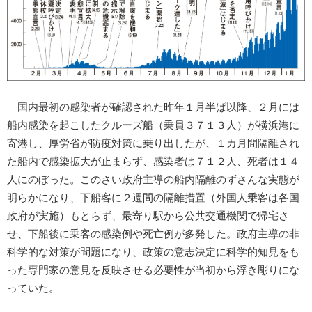
国内最初の感染者が確認された昨年１月半ば以降、２月には
船内感染を起こしたクルーズ船（乗員３７１３人）が横浜港に
寄港し、厚労省が防疫対策に乗り出したが、１カ月間隔離され
た船内で感染拡大が止まらず、感染者は７１２人、死者は１４
人にのぼった。このさい政府主導の船内隔離のずさんな実態が
明らかになり、下船客に２週間の隔離措置（外国人乗客は各国
政府が実施）もとらず、最寄り駅から公共交通機関で帰宅さ
せ、下船後に乗客の感染例や死亡例が多発した。政府主導の非
科学的な対策が問題になり、政策の意志決定に科学的知見をも
った専門家の意見を反映させる必要性が当初から浮き彫りにな
っていた。