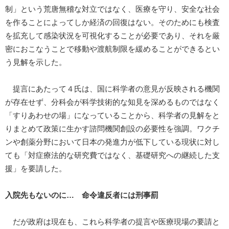
制」という荒唐無稽な対立ではなく、医療を守り、安全な社会
を作ることによってしか経済の回復はない。そのためにも検査
を拡充して感染状況を可視化することが必要であり、それを厳
密におこなうことで移動や渡航制限を緩めることができるとい
う見解を示した。
提言にあたって４氏は、国に科学者の意見が反映される機関
が存在せず、分科会が科学技術的な知見を深めるものではなく
「すりあわせの場」になっていることから、科学者の見解をと
りまとめて政策に生かす諮問機関創設の必要性を強調。ワクチ
ンや創薬分野において日本の発進力が低下している現状に対し
ても「対症療法的な研究費ではなく、基礎研究への継続した支
援」を要請した。
入院先もないのに… 命令違反者には刑事罰
だが政府は現在も、これら科学者の提言や医療現場の要請と