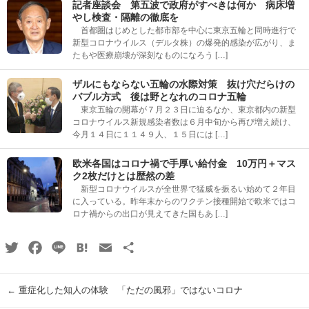
記者座談会 第五波で政府がすべきは何か 病床増
やし検査・隔離の徹底を
首都圏はじめとした都市部を中心に東京五輪と同時進行で
新型コロナウイルス（デルタ株）の爆発的感染が広がり、ま
たもや医療崩壊が深刻なものになろう […]
ザルにもならない五輪の水際対策 抜け穴だらけの
バブル方式 後は野となれのコロナ五輪
東京五輪の開幕が７月２３日に迫るなか、東京都内の新型
コロナウイルス新規感染者数は６月中旬から再び増え続け、
今月１４日に１１４９人、１５日には […]
欧米各国はコロナ禍で手厚い給付金 10万円＋マス
ク2枚だけとは歴然の差
新型コロナウイルスが全世界で猛威を振るい始めて２年目
に入っている。昨年末からのワクチン接種開始で欧米ではコ
ロナ禍からの出口が見えてきた国もあ […]
Twitter
Facebook
Line
Hatena
Email
共
有
←
重症化した知人の体験 「ただの風邪」ではないコロナ