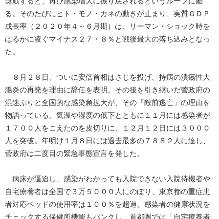
奨励すると、再び感染増大に振り戻されるというループに陥
る。そのたびにヒト・モノ・カネの動きが止まり、実質ＧＤＰ
成長率（２０２０年４～６月期）は、リーマン・ショック時を
はるかに凌ぐマイナス２７・８％と戦後最大の落ち込みとなっ
た。
８月２８日、ついに安倍首相はさじを投げ、持病の潰瘍性大
腸炎の再発を理由に辞任を表明。その後を引き継いだ菅政府の
混迷ぶりと全国的な感染急拡大が、その「敵前逃亡」の理由を
物語っている。気温や湿度の低下とともに１１月には感染者が
１７００人をこえたのを皮切りに、１２月１２日には３０００
人を突破。年明け１月８日には過去最多の７８８２人に達し、
菅政府は二度目の緊急事態宣言を発した。
病床が逼迫し、感染がわかっても入院できない入院待機者や
自宅療養者は全国で３万５０００人にのぼり、東京都の重症患
者対応ベッドの使用率は１００％を超過。感染者の健康状況を
チェックする保健所機能もパンクし、首都圏では「自宅療養者