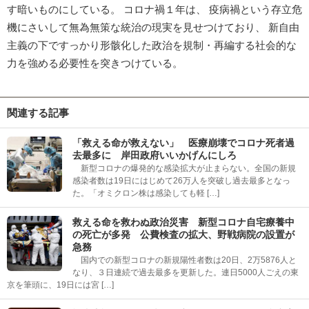
す暗いものにしている。 コロナ禍１年は、 疫病禍という存立危
機にさいして無為無策な統治の現実を見せつけており、 新自由
主義の下ですっかり形骸化した政治を規制・再編する社会的な
力を強める必要性を突きつけている。
関連する記事
「救える命が救えない」 医療崩壊でコロナ死者過
去最多に 岸田政府いいかげんにしろ
新型コロナの爆発的な感染拡大が止まらない。全国の新規
感染者数は19日にはじめて26万人を突破し過去最多となっ
た。「オミクロン株は感染しても軽 […]
救える命を救わぬ政治災害 新型コロナ自宅療養中
の死亡が多発 公費検査の拡大、野戦病院の設置が
急務
国内での新型コロナの新規陽性者数は20日、2万5876人と
なり、３日連続で過去最多を更新した。連日5000人ごえの東
京を筆頭に、19日には宮 […]