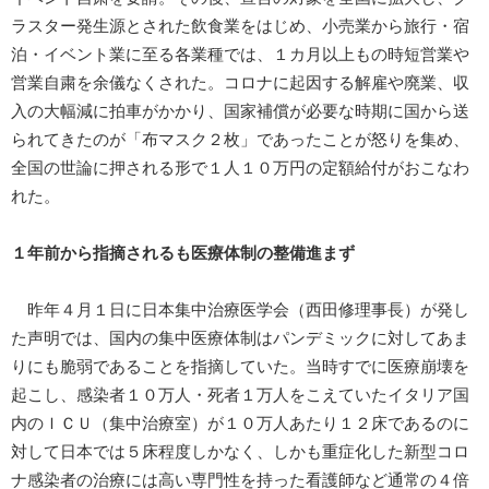
ラスター発生源とされた飲食業をはじめ、小売業から旅行・宿
泊・イベント業に至る各業種では、１カ月以上もの時短営業や
営業自粛を余儀なくされた。コロナに起因する解雇や廃業、収
入の大幅減に拍車がかかり、国家補償が必要な時期に国から送
られてきたのが「布マスク２枚」であったことが怒りを集め、
全国の世論に押される形で１人１０万円の定額給付がおこなわ
れた。
１年前から指摘されるも医療体制の整備進まず
昨年４月１日に日本集中治療医学会（西田修理事長）が発し
た声明では、国内の集中医療体制はパンデミックに対してあま
りにも脆弱であることを指摘していた。当時すでに医療崩壊を
起こし、感染者１０万人・死者１万人をこえていたイタリア国
内のＩＣＵ（集中治療室）が１０万人あたり１２床であるのに
対して日本では５床程度しかなく、しかも重症化した新型コロ
ナ感染者の治療には高い専門性を持った看護師など通常の４倍