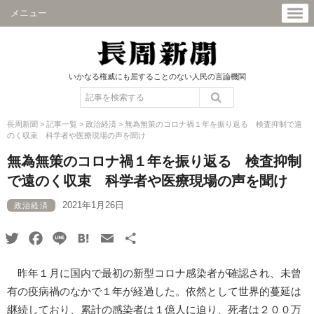
メニュー
いかなる権威にも屈することのない人民の言論機関
長周新聞
>
記事一覧
>
政治経済
>
無為無策のコロナ禍１年を振り返る 検査抑制で遠
のく収束 科学者や医療現場の声を聞け
無為無策のコロナ禍１年を振り返る 検査抑制
で遠のく収束 科学者や医療現場の声を聞け
2021年1月26日
政治経済
Twitter
Facebook
Line
Hatena
Email
共
有
昨年１月に国内で最初の新型コロナ感染者が確認され、未曾
有の疫病禍のなかで１年が経過した。依然として世界的蔓延は
継続しており、累計の感染者は１億人に迫り、死者は２００万