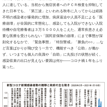
人に達している。当初から無症状者へのＰＣＲ検査を抑制して
きた日本でも、「第三波」といわれる秋冬に入ってからは経路
不明の感染者が爆発的に増加。病床逼迫や人員不足による「医
療崩壊」が全国的に常態化し、感染しても入院ができない入院
待機や自宅療養者は３万５０００人をこえた。通常疾患さえ必
要な医療を受けられない「国民皆保険の崩壊」にまで事態が深
刻化するなかで、「緊急事態」「特別警戒」「勝負の○○」…な
ど言葉ばかりが飛び交う一方で、機能すべき「公助」が働か
ず、いつまでも個人の良識や「自助」に丸投げの状態が続く。
感染収束の出口が見えない要因は何か――コロナ禍１年をふり
返った。