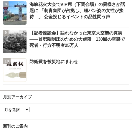
海峡花火大会でVIP席（下関会場）の異様さが話
題に 「刺青集団が占拠し、紐パン姿の女性が接
待…」 公金投じるイベントの品性問う声
【記者座談会】語れなかった東京大空襲の真実
――首都圏制圧のための大虐殺 130回の空襲で
死者・行方不明者25万人
防衛費を被災地にまわせ
月別アーカイブ
新刊のご案内