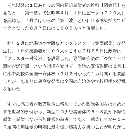
それ以降の１日あたりの国内新規感染者の推移【図参照】を
見ると、「第一波」では昨年４月１１日にピーク（７２０人）
を記録し、７月半ばからの「第二波」といわれる感染拡大でピ
ークとなった８月７日には１６０５人へと倍増した。
昨年２月に北海道や大阪などでクラスター（集団感染）が発
生し、１日の感染者が１００人をこえた２月２５日に政府は
「クラスター対策班」を設置した。専門家会議の「今後１～２
週間が瀬戸際」という指摘を受けて、当時の安倍政府は２月末
に小中高校の全国一斉休校（３月２日から約１カ月間）を要請
したが、あまりに唐突な発表は全国の自治体や学校現場の混乱
を招いた。
すでに感染者が数万単位に増加していた欧米各国をはじめと
する世界的事例から、新型コロナ患者全体の６～８割が不顕性
感染（感染しながら無症候の患者）であり、感染してから１～
２週間の無症候の時期に最も強い感染力を持つことが明らかに