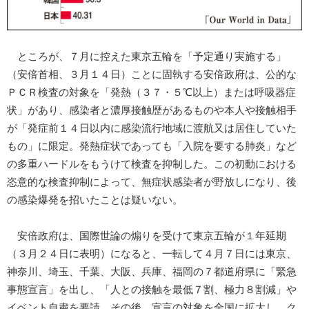
ところが、７月に控えた東京五輪を「予定通り実施する」
（安倍首相、３月１４日）ことに固執する安倍政府は、公的な
ＰＣＲ検査の対象を「発熱（３７・５℃以上）または呼吸器症
状」があり、感染者と濃厚接触歴があるものや本人や接触相手
が「発症前１４日以内に感染流行地域に渡航又は居住していた
もの」に限定。発熱症状であっても「入院を要する肺炎」など
の多重ハードルをもうけて検査を抑制した。この初動における
恣意的な検査抑制によって、無症状感染者が野放しになり、後
の感染爆発を招いたことは疑いない。
安倍政府は、国際世論の煽りを受けて東京五輪が１年延期
（３月２４日に表明）になると、一転して４月７日には東京、
神奈川、埼玉、千葉、大阪、兵庫、福岡の７都道府県に「緊急
事態宣言」を出し、「人との接触を最低７割、極力８割減」や
イベント自粛を要請。その後、宣言の対象を全国に拡大し、ク