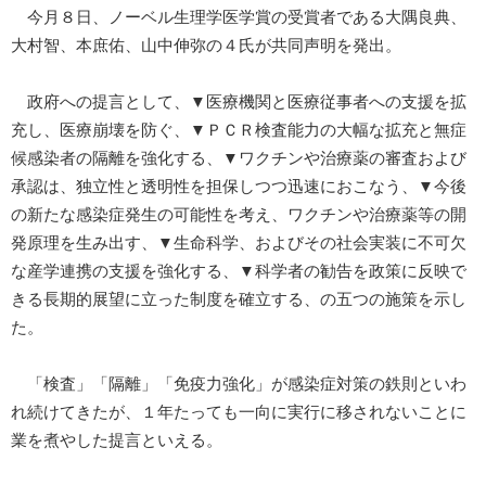
今月８日、ノーベル生理学医学賞の受賞者である大隅良典、
大村智、本庶佑、山中伸弥の４氏が共同声明を発出。
政府への提言として、▼医療機関と医療従事者への支援を拡
充し、医療崩壊を防ぐ、▼ＰＣＲ検査能力の大幅な拡充と無症
候感染者の隔離を強化する、▼ワクチンや治療薬の審査および
承認は、独立性と透明性を担保しつつ迅速におこなう、▼今後
の新たな感染症発生の可能性を考え、ワクチンや治療薬等の開
発原理を生み出す、▼生命科学、およびその社会実装に不可欠
な産学連携の支援を強化する、▼科学者の勧告を政策に反映で
きる長期的展望に立った制度を確立する、の五つの施策を示し
た。
「検査」「隔離」「免疫力強化」が感染症対策の鉄則といわ
れ続けてきたが、１年たっても一向に実行に移されないことに
業を煮やした提言といえる。