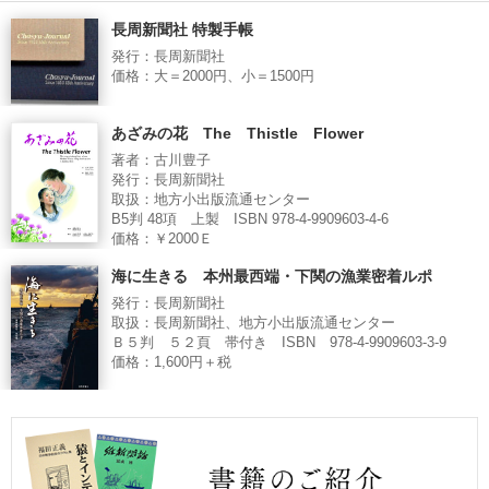
長周新聞社 特製手帳
発行：長周新聞社
価格：大＝2000円、小＝1500円
あざみの花 The Thistle Flower
著者：古川豊子
発行：長周新聞社
取扱：地方小出版流通センター
B5判 48項 上製 ISBN 978-4-9909603-4-6
価格：￥2000Ｅ
海に生きる 本州最西端・下関の漁業密着ルポ
発行：長周新聞社
取扱：長周新聞社、地方小出版流通センター
Ｂ５判 ５２頁 帯付き ISBN 978-4-9909603-3-9
価格：1,600円＋税