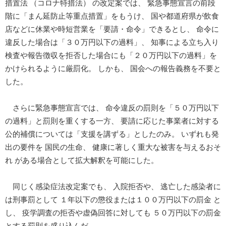
措置法 （コロナ特措法） の改定案では、 緊急事態宣言の前段
階に「まん延防止等重点措置」をもうけ、 国や都道府県が飲食
店などに休業や時短営業を「要請・命令」できるとし、 命令に
違反した場合は「３０万円以下の過料」、 知事による立ち入り
検査や報告徴収を拒否した場合にも「２０万円以下の過料」を
かけられるように厳罰化。 しかも、 国会への報告義務を不要と
した。
さらに緊急事態宣言では、 命令違反の罰則を「５０万円以下
の過料」と罰則を重くする一方、 要請に応じた事業者に対する
公的補償については「支援を講ずる」としたのみ。 いずれも発
出の要件を 国民の生命、 健康に著しく重大な被害を与えるおそ
れ がある場合として拡大解釈を可能にした。
同じく感染症法改定案でも、 入院拒否や、 逃亡した感染者に
は刑事罰として １年以下の懲役または１００万円以下の罰金 と
し、 疫学調査の拒否や虚偽回答に対しても ５０万円以下の罰金