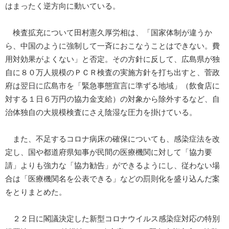
はまったく逆方向に動いている。
検査拡充について田村憲久厚労相は、「国家体制が違うか
ら、中国のように強制して一斉におこなうことはできない。費
用対効果がよくない」と否定。その方針に反して、広島県が独
自に８０万人規模のＰＣＲ検査の実施方針を打ち出すと、菅政
府は翌日に広島市を「緊急事態宣言に準ずる地域」（飲食店に
対する１日６万円の協力金支給）の対象から除外するなど、自
治体独自の大規模検査にさえ陰湿な圧力を掛けている。
また、不足するコロナ病床の確保についても、感染症法を改
定し、国や都道府県知事が民間の医療機関に対して「協力要
請」よりも強力な「協力勧告」ができるようにし、従わない場
合は「医療機関名を公表できる」などの罰則化を盛り込んだ案
をとりまとめた。
２２日に閣議決定した新型コロナウイルス感染症対応の特別