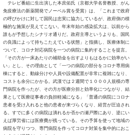
テレビ番組に生出演した本庶佑氏（京都大学名誉教授、がん
免疫療法の新薬開発でノーベル賞を受賞）は、「これまで政府
の呼びかけに対して国民は忠実に協力しているが、政府側の積
極的な施策が見えてこない。年末年始の感染拡大は、以前から
誰もが予想したシナリオ通りだ。政府主導というよりも、国民
の良識によって持ちこたえている状態」と指摘し、医療体制に
ついて、コロナ対応病院を一つの病院に集約することを提言。
「その方が一床あたりの補助金を出すよりもはるかに効率がい
い」とし、その理由として「一つの病院の部分をコロナ専用病
棟にすると、動線分けや人員や設備配置が非常に複雑になり、
コストも余分にかかる。武漢では２週間で１０００人規模の専
門病院を作ったが、その方が医療分担と効率化につながり、結
果として医療従事者の負担軽減になる」「普通の病院にコロナ
患者を受け入れると他の患者が来づらくなり、経営が圧迫され
る。すでに多くの病院は潰れるか否かの瀬戸際にあり、逆にい
えば厚労省には医療費が残っている。その予算を使って地域の
病院を守りつつ、専門病院を作ってコロナ対策を集中的におこ