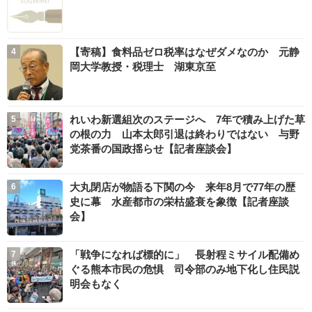
【寄稿】食料品ゼロ税率はなぜダメなのか 元静
岡大学教授・税理士 湖東京至
れいわ新選組次のステージへ 7年で積み上げた草
の根の力 山本太郎引退は終わりではない 与野
党茶番の国政揺らせ【記者座談会】
大丸閉店が物語る下関の今 来年8月で77年の歴
史に幕 水産都市の栄枯盛衰を象徴【記者座談
会】
「戦争になれば標的に」 長射程ミサイル配備め
ぐる熊本市民の危惧 司令部のみ地下化し住民説
明会もなく