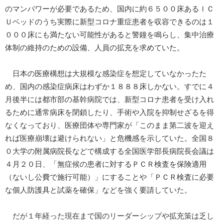
のマンパワーが必要であるため、国内に約６５００床あるＩＣ
Ｕベッドのうち実際に新型コロナ重症患者を収容できるのは１
０００床にも満たない可能性があると警鐘を鳴らし、集中治療
体制の維持のための設備、人員の拡充を求めていた。
日本の医療構想は大規模な感染症を想定していなかったた
め、国内の感染症病床はわずか１８８８床しかない。すでに４
月後半には都市部の基幹病院では、新型コロナ患者を受け入れ
るために通常病床を閉鎖したり、手術や入院を抑制せざるを得
なくなっており、医療団体や専門家が「このまま第二波を迎え
れば医療崩壊は避けられない」と危機感を示していた。全国８
０大学の附属病院長などで構成する全国医学部長病院長会議は
４月２０日、「無症候の患者に対するＰＣＲ検査を保険適用
（ないし公費で施行可能）」にすることや「ＰＣＲ検査に必要
な個人防護具と試薬を確保」などを強く要請していた。
だが１年経った現在まで国のリーダーシップや拡充策は乏し