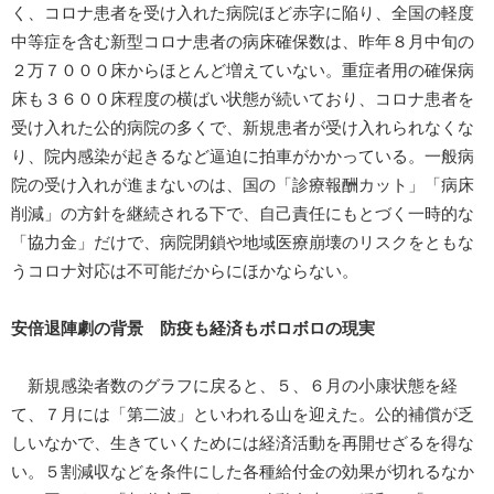
く、コロナ患者を受け入れた病院ほど赤字に陥り、全国の軽度
中等症を含む新型コロナ患者の病床確保数は、昨年８月中旬の
２万７０００床からほとんど増えていない。重症者用の確保病
床も３６００床程度の横ばい状態が続いており、コロナ患者を
受け入れた公的病院の多くで、新規患者が受け入れられなくな
り、院内感染が起きるなど逼迫に拍車がかかっている。一般病
院の受け入れが進まないのは、国の「診療報酬カット」「病床
削減」の方針を継続される下で、自己責任にもとづく一時的な
「協力金」だけで、病院閉鎖や地域医療崩壊のリスクをともな
うコロナ対応は不可能だからにほかならない。
安倍退陣劇の背景 防疫も経済もボロボロの現実
新規感染者数のグラフに戻ると、５、６月の小康状態を経
て、７月には「第二波」といわれる山を迎えた。公的補償が乏
しいなかで、生きていくためには経済活動を再開せざるを得な
い。５割減収などを条件にした各種給付金の効果が切れるなか