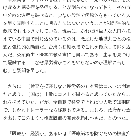
け取ると感染症を発症することが明らかになっており、その市
中分散の過程を調べると、少ない段階で病原体をもっている人
を早く隔離することに勝る方法はないということが物理学的な
数式でもはっきりしている。現実に、あれだけ巨大な人口を抱
えている中国で封じ込めているのは、徹底した地域丸ごとの検
査と強権的な隔離だ。台湾も初期段階でこれを徹底して抑え込
んだ。公衆衛生・医学の教科書にも書いてある、患者を見つけ
て隔離する－－なぜ厚労省がこれをやらないのか理解に苦し
む」と疑問を呈した。
さらに「（検査を拡充しない厚労省の）本音はコストの問題
だと思う。（国は）非常にコストが掛かると思っていたからこ
れを抑えていた。だが、全自動で検査できれば少人数で短期間
で、しかもトレーラーなら移動もできる。むしろ、政府がお金
を出してこのような検査設備の開発を頼むべきだ」とのべた。
「医療か、経済か」あるいは「医療崩壊を防ぐための検査抑