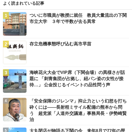
よく読まれている記事
ついに市職員が教授に就任 教員大量流出の下関
市立大学 ３年で半数が去る異常
存立危機事態呼び込む高市早苗
海峡花火大会でVIP席（下関会場）の異様さが話
題に 「刺青集団が占拠し、紐パン姿の女性が接
待…」 公金投じるイベントの品性問う声
「安全保障のジレンマ」抑止力という幻想を打ち
砕くには――長射程ミサイル配備の熊本から問
う 超党派「人道外交議連」事務局長・伊勢崎賢
治
大丸閉店が物語る下関の今 来年8月で77年の歴