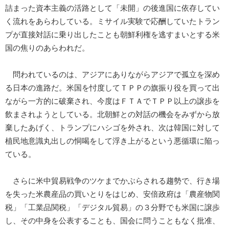
詰まった資本主義の活路として「未開」の後進国に依存してい
く流れをあらわしている。ミサイル実験で応酬していたトラン
プが直接対話に乗り出したことも朝鮮利権を逃すまいとする米
国の焦りのあらわれだ。
問われているのは、アジアにありながらアジアで孤立を深め
る日本の進路だ。米国を忖度してＴＰＰの旗振り役を買って出
ながら一方的に破棄され、今度はＦＴＡでＴＰＰ以上の譲歩を
飲まされようとしている。北朝鮮との対話の機会をみずから放
棄したあげく、トランプにハシゴを外され、次は韓国に対して
植民地意識丸出しの恫喝をして浮き上がるという悪循環に陥っ
ている。
さらに米中貿易戦争のツケまでかぶらされる趨勢で、行き場
を失った米農産品の買いとりをはじめ、安倍政府は「農産物関
税」「工業品関税」「デジタル貿易」の３分野でも米国に譲歩
し、その中身を公表することも、国会に問うこともなく批准、