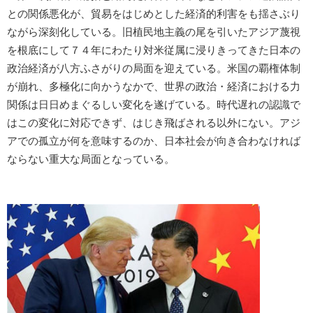
との関係悪化が、貿易をはじめとした経済的利害をも揺さぶり
ながら深刻化している。旧植民地主義の尾を引いたアジア蔑視
を根底にして７４年にわたり対米従属に浸りきってきた日本の
政治経済が八方ふさがりの局面を迎えている。米国の覇権体制
が崩れ、多極化に向かうなかで、世界の政治・経済における力
関係は日日めまぐるしい変化を遂げている。時代遅れの認識で
はこの変化に対応できず、はじき飛ばされる以外にない。アジ
アでの孤立が何を意味するのか、日本社会が向き合わなければ
ならない重大な局面となっている。