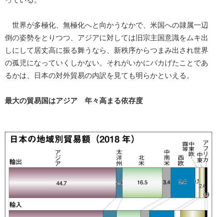
世界が多極化、無極化へと向かうなかで、米国への隷属一辺
倒の姿勢をとりつつ、アジアに対しては旧宗主国意識をムキ出
しにして居丈高に振る舞うなら、新秩序からつまみ出され世界
の孤児になっていくしかない。それがいかにバカげたことであ
るかは、日本の対外貿易の内訳を見ても明らかといえる。
最大の貿易国はアジア 年々高まる依存度