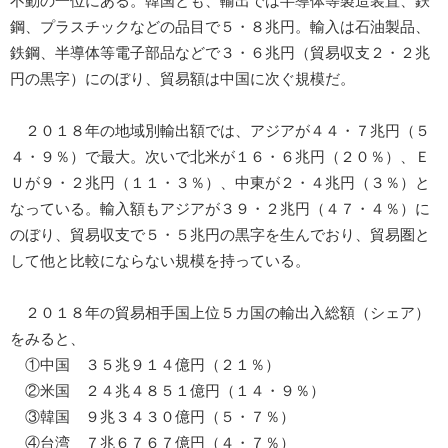
不動の一位にある。韓国とも、輸出では半導体等製造装置、鉄
鋼、プラスチックなどの品目で５・８兆円。輸入は石油製品、
鉄鋼、半導体等電子部品などで３・６兆円（貿易収支２・２兆
円の黒字）にのぼり、貿易額は中国に次ぐ規模だ。
２０１８年の地域別輸出額では、アジアが４４・７兆円（５
４・９％）で最大。次いで北米が１６・６兆円（２０％）、Ｅ
Ｕが９・２兆円（１１・３％）、中東が２・４兆円（３％）と
なっている。輸入額もアジアが３９・２兆円（４７・４％）に
のぼり、貿易収支で５・５兆円の黒字を生んでおり、貿易圏と
して他と比較にならない規模を持っている。
２０１８年の貿易相手国上位５カ国の輸出入総額（シェア）
をみると、
①中国 ３５兆９１４億円（２１％）
②米国 ２４兆４８５１億円（１４・９％）
③韓国 ９兆３４３０億円（５・７％）
④台湾 ７兆６７６７億円（４・７％）