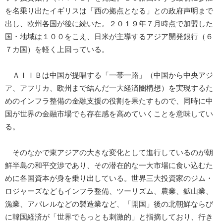
を名乗り出たイギリスは「西の拠点となる」との政府声明まで
出し、欧州各国が後に続いた。２０１９年７月時点で加盟した
国・地域は１００をこえ、日米が主導するアジア開発銀行（６
７カ国）を軽く上回っている。
ＡＩＩＢは中国が提唱する「一帯一路」（中国から中央アジ
ア、アフリカ、欧州まで結んだ一大経済圏構想）を実現するた
めのインフラ整備の金融支援の役割を果たすもので、同時に中
国が世界の金融市場でも存在感を高めていくことを意味してい
る。
そのなかで東アジアの大きな変化として進行しているのが朝
鮮半島の和平交渉であり、その潜在的な一大市場に食い込むた
めに各国資本が身を乗り出している。世界三大投資家のジム・
ロジャーズなどもインフラ整備、ツーリズム、農業、鉱山業、
漁業、アパレルなどの製造業など、「開国」後の北朝鮮ならび
に韓国経済が「世界でもっとも刺激的」と指摘しており、行き