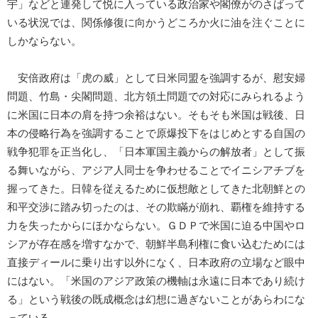
宇」などと連発して悦に入っている政治家や閣僚がのさばって
いる状況では、関係修復に向かうどころか火に油を注ぐことに
しかならない。
安倍政府は「虎の威」として日米同盟を強調するが、慰安婦
問題、竹島・尖閣問題、北方領土問題での対応にみられるよう
に米国に日本の肩を持つ余裕はない。そもそも米国は戦後、日
本の侵略行為を強調することで原爆投下をはじめとする自国の
戦争犯罪を正当化し、「日本軍国主義からの解放者」として振
る舞いながら、アジア人同士を争わせることでイニシアチブを
握ってきた。日韓を従えるために仮想敵としてきた北朝鮮との
和平交渉に踏み切ったのは、その欺瞞が崩れ、覇権を維持する
力を失ったからにほかならない。ＧＤＰで米国に迫る中国やロ
シアが存在感を増すなかで、朝鮮半島利権に食い込むためには
直接ディールに乗り出す以外になく、日本政府の立場など眼中
にはない。「米国のアジア政策の機軸は永遠に日本であり続け
る」という戦後の既成概念は幻想に過ぎないことがあらわにな
っている。