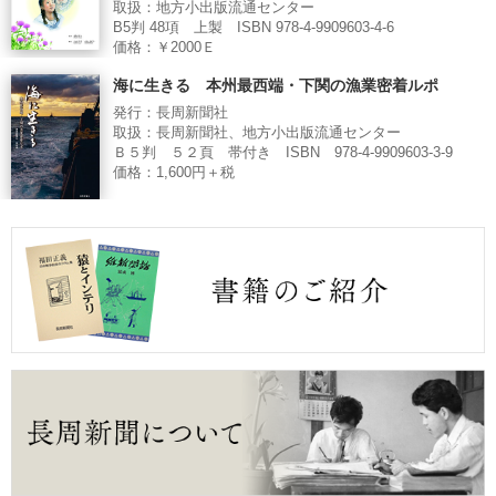
取扱：地方小出版流通センター
B5判 48項 上製 ISBN 978-4-9909603-4-6
価格：￥2000Ｅ
海に生きる 本州最西端・下関の漁業密着ルポ
発行：長周新聞社
取扱：長周新聞社、地方小出版流通センター
Ｂ５判 ５２頁 帯付き ISBN 978-4-9909603-3-9
価格：1,600円＋税