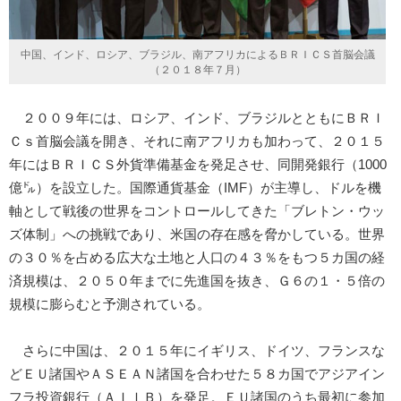
中国、インド、ロシア、ブラジル、南アフリカによるＢＲＩＣＳ首脳会議
（２０１８年７月）
２００９年には、ロシア、インド、ブラジルとともにＢＲＩ
Ｃｓ首脳会議を開き、それに南アフリカも加わって、２０１５
年にはＢＲＩＣＳ外貨準備基金を発足させ、同開発銀行（1000
億㌦）を設立した。国際通貨基金（IMF）が主導し、ドルを機
軸として戦後の世界をコントロールしてきた「ブレトン・ウッ
ズ体制」への挑戦であり、米国の存在感を脅かしている。世界
の３０％を占める広大な土地と人口の４３％をもつ５カ国の経
済規模は、２０５０年までに先進国を抜き、Ｇ６の１・５倍の
規模に膨らむと予測されている。
さらに中国は、２０１５年にイギリス、ドイツ、フランスな
どＥＵ諸国やＡＳＥＡＮ諸国を合わせた５８カ国でアジアイン
フラ投資銀行（ＡＩＩＢ）を発足。ＥＵ諸国のうち最初に参加