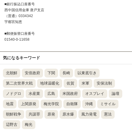
■銀行振込口座番号
西中国信用金庫 唐戸支店
（普通）0334342
宇都宮知恵
■郵便振替口座番号
01540-0-11658
気になるキーワード
北朝鮮
安倍政府
下関
長崎
以東底引き
第二次世界大戦
地球温暖化
佐賀
米軍
安保法制
ノドグロ
水産業
広島
米国政府
オスプレイ
論壇
地震
上関原発
梅光学院
自衛隊
沖縄
ミサイル
朝鮮戦争
共謀罪
原発
原水爆
風力発電
憲法
辺野古
梅光