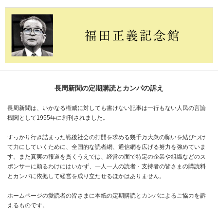
長周新聞の定期購読とカンパの訴え
長周新聞は、いかなる権威に対しても書けない記事は一行もない人民の言論
機関として1955年に創刊されました。
すっかり行き詰まった戦後社会の打開を求める幾千万大衆の願いを結びつけ
て力にしていくために、全国的な読者網、通信網を広げる努力を強めていま
す。また真実の報道を貫くうえでは、経営の面で特定の企業や組織などのス
ポンサーに頼るわけにはいかず、一人一人の読者・支持者の皆さまの購読料
とカンパに依拠して経営を成り立たせるほかはありません。
ホームページの愛読者の皆さまに本紙の定期購読とカンパによるご協力を訴
えるものです。