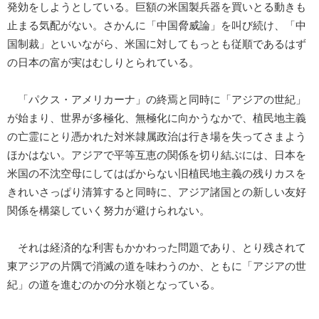
発効をしようとしている。巨額の米国製兵器を買いとる動きも
止まる気配がない。さかんに「中国脅威論」を叫び続け、「中
国制裁」といいながら、米国に対してもっとも従順であるはず
の日本の富が実はむしりとられている。
「パクス・アメリカーナ」の終焉と同時に「アジアの世紀」
が始まり、世界が多極化、無極化に向かうなかで、植民地主義
の亡霊にとり憑かれた対米隷属政治は行き場を失ってさまよう
ほかはない。アジアで平等互恵の関係を切り結ぶには、日本を
米国の不沈空母にしてはばからない旧植民地主義の残りカスを
きれいさっぱり清算すると同時に、アジア諸国との新しい友好
関係を構築していく努力が避けられない。
それは経済的な利害もかかわった問題であり、とり残されて
東アジアの片隅で消滅の道を味わうのか、ともに「アジアの世
紀」の道を進むのかの分水嶺となっている。