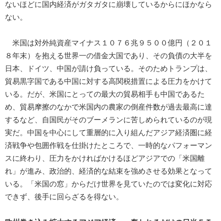
ないほどに国内経済がガタガタに崩壊しているからにほかなら
ない。
米国は対外純資産マイナス１０７６兆９５００億円（２０１
８年末）を抱える世界一の借金大国であり、その負債の大半を
日本、ドイツ、中国が請け負っている。そのためトランプは、
貿易黒字国である中国に対する高関税措置による圧力をかけて
いる。だが、米国にとっての最大の貿易相手も中国であるた
め、貿易摩擦のなかで米国内の農家の倒産件数が過去最高に達
するなど、自国民がそのブーメランに苦しめられているのが現
実だ。中国を中心にして重層的に入り組んだアジア経済圏に経
済戦争や包囲作戦を仕掛けたところで、一時的なパフォーマン
スに終わり、圧力をかければかけるほどアジアでの「米国離
れ」が進み、政治的、経済的な結束を強めさせる効果となって
いる。「米国の窓」からだけ世界を見ていたのでは変化に対応
できず、後手に回らざるを得ない。