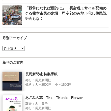
「戦争になれば標的に」 長射程ミサイル配備め
ぐる熊本市民の危惧 司令部のみ地下化し住民説
明会もなく
月別アーカイブ
新刊のご案内
長周新聞社 特製手帳
発行：長周新聞社
価格：大＝2000円、小＝1500円
あざみの花 The Thistle Flower
著者：古川豊子
発行：長周新聞社