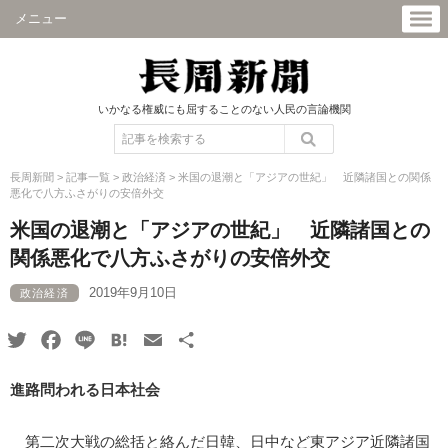
メニュー
いかなる権威にも屈することのない人民の言論機関
長周新聞
>
記事一覧
>
政治経済
>
米国の退潮と「アジアの世紀」 近隣諸国との関係
悪化で八方ふさがりの安倍外交
米国の退潮と「アジアの世紀」 近隣諸国との
関係悪化で八方ふさがりの安倍外交
2019年9月10日
政治経済
Twitter
Facebook
Line
Hatena
Email
共
有
進路問われる日本社会
第二次大戦の総括と絡んだ日韓、日中など東アジア近隣諸国