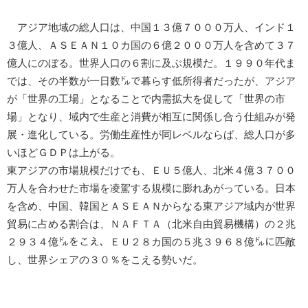
アジア地域の総人口は、中国１３億７０００万人、インド１
３億人、ＡＳＥＡＮ１０カ国の６億２０００万人を含めて３７
億人にのぼる。世界人口の６割に及ぶ規模だ。１９９０年代ま
では、その半数が一日数㌦で暮らす低所得者だったが、アジア
が「世界の工場」となることで内需拡大を促して「世界の市
場」となり、域内で生産と消費が相互に関係し合う仕組みが発
展・進化している。労働生産性が同レベルならば、総人口が多
いほどＧＤＰは上がる。
東アジアの市場規模だけでも、ＥＵ５億人、北米４億３７００
万人を合わせた市場を凌駕する規模に膨れあがっている。日本
を含め、中国、韓国とＡＳＥＡＮからなる東アジア域内が世界
貿易に占める割合は、ＮＡＦＴＡ（北米自由貿易機構）の２兆
２９３４億㌦をこえ、ＥＵ２８カ国の５兆３９６８億㌦に匹敵
し、世界シェアの３０％をこえる勢いだ。