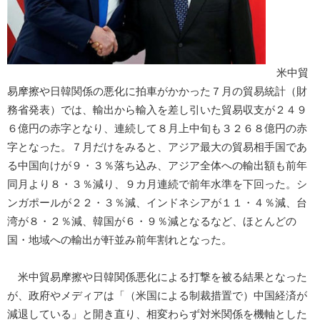
米中貿
易摩擦や日韓関係の悪化に拍車がかかった７月の貿易統計（財
務省発表）では、輸出から輸入を差し引いた貿易収支が２４９
６億円の赤字となり、連続して８月上中旬も３２６８億円の赤
字となった。７月だけをみると、アジア最大の貿易相手国であ
る中国向けが９・３％落ち込み、アジア全体への輸出額も前年
同月より８・３％減り、９カ月連続で前年水準を下回った。シ
ンガポールが２２・３％減、インドネシアが１１・４％減、台
湾が８・２％減、韓国が６・９％減となるなど、ほとんどの
国・地域への輸出が軒並み前年割れとなった。
米中貿易摩擦や日韓関係悪化による打撃を被る結果となった
が、政府やメディアは「（米国による制裁措置で）中国経済が
減退している」と開き直り、相変わらず対米関係を機軸とした