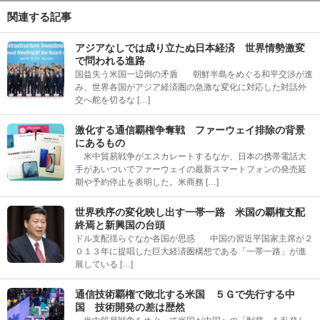
関連する記事
アジアなしでは成り立たぬ日本経済 世界情勢激変
で問われる進路
国益失う米国一辺倒の矛盾 朝鮮半島をめぐる和平交渉が進
み、世界各国がアジア経済圏の急激な変化に対応した対話外
交へ舵を切るな […]
激化する通信覇権争奪戦 ファーウェイ排除の背景
にあるもの
米中貿易戦争がエスカレートするなか、日本の携帯電話大
手があいついでファーウェイの最新スマートフォンの発売延
期や予約停止を表明した。米商務 […]
世界秩序の変化映し出す一帯一路 米国の覇権支配
終焉と新興国の台頭
ドル支配揺らぐなか各国が思惑 中国の習近平国家主席が２
０１３年に提唱した巨大経済圏構想である「一帯一路」が進
展している […]
通信技術覇権で敗北する米国 ５Ｇで先行する中
国 技術開発の差は歴然