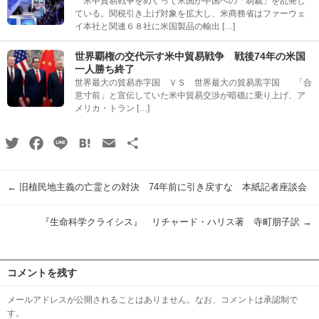
米中貿易戦争をめぐって米国が中国への「制裁」を乱発し
ている。関税引き上げ対象を拡大し、米商務省はファーウェ
イ本社と関連６８社に米国製品の輸出 […]
世界覇権の交代示す米中貿易戦争 戦後74年の米国
一人勝ち終了
世界最大の貿易赤字国 ＶＳ 世界最大の貿易黒字国 「合
意寸前」と宣伝していた米中貿易交渉が暗礁に乗り上げ、ア
メリカ・トラン […]
Twitter
Facebook
Line
Hatena
Email
共
有
←
旧植民地主義の亡霊との対決 74年前に引き戻すな 本紙記者座談会
『生命科学クライシス』 リチャード・ハリス著 寺町朋子訳
→
コメントを残す
メールアドレスが公開されることはありません。なお、コメントは承認制で
す。