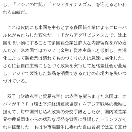
し、「アジアの世紀」「アジアダイナミズム」を迎えるといわ
れる由縁だ。
これは皮肉にも米国を中心とする多国籍企業によるグローバ
ル化がもたらした変化だ。ＩＴからアグリビジネスまで、途上
国を食い物にすることで多国籍企業は膨大な内部留保を貯め込
んだが、米本国ではカジノ（金融）資本主義へと傾斜し、空洞
化によって製造業は潰れてものづくりの力は急速に劣化した。
さらに新自由主義にもとづく政策を実行して超格差社会が蔓延
し、アジアで製造した製品を消費できるだけの市場力を失いつ
づけている。
双子（財政赤字と貿易赤字）の赤字を膨らませた米国は、オ
バマがＴＰＰ（環太平洋経済連携協定）をアジア戦略の機軸に
据えて、対中国封じ込め政策の外交手段としたが、国内製造業
界や農業団体からの猛烈な反発を背景に登場したトランプがそ
れを破棄した。もはや市場競争に委ねた自由貿易では立て直せ