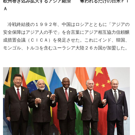
欧州巻き込み拡大するアジア経済 奪われるだけの日米ＦＴ
Ａ
冷戦終結後の１９９２年、中国はロシアとともに「アジアの
安全保障はアジア人の手で」を合言葉にアジア相互協力信頼醸
成措置会議（ＣＩＣＡ）を発足させた。これにインド、韓国、
モンゴル、トルコを含むユーラシア大陸２６カ国が加盟した。