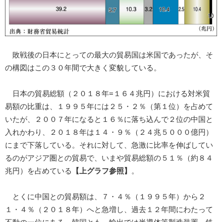
敗戦後の日本にとっての最大の貿易国は米国であったが、そ
の構図はこの３０年間で大きく変貌している。
日本の貿易総額（２０１８年=１６４兆円）における対米貿
易額の比重は、１９９５年には２５・２％（第１位）を占めて
いたが、２００７年になると１６％に落ち込んで２位の中国と
入れかわり、２０１８年は１４・９％（２４兆５０００億円）
にまで下落している。それに対して、急激に比率を伸ばしてい
るのがアジア圏との貿易で、いまや貿易総額の５１％（約８４
兆円）を占めている
【上グラフ参照】
。
とくに中国との貿易額は、７・４％（１９９５年）から２
１・４％（２０１８年）へと急増し、過去１２年間にわたって