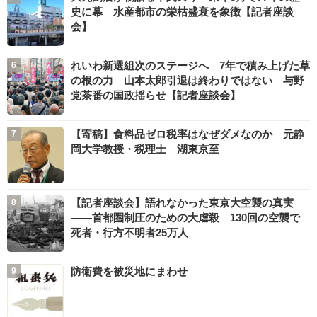
史に幕 水産都市の栄枯盛衰を象徴【記者座談
会】
れいわ新選組次のステージへ 7年で積み上げた草
の根の力 山本太郎引退は終わりではない 与野
党茶番の国政揺らせ【記者座談会】
【寄稿】食料品ゼロ税率はなぜダメなのか 元静
岡大学教授・税理士 湖東京至
【記者座談会】語れなかった東京大空襲の真実
――首都圏制圧のための大虐殺 130回の空襲で
死者・行方不明者25万人
防衛費を被災地にまわせ