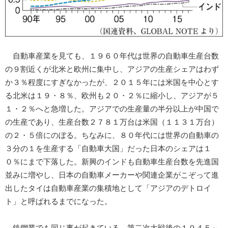
自動車産業を見ても、１９６０年代は世界の自動車生産台数
の９割近くが北米と欧州に集中し、アジアの生産シェアはわず
か３％程度にすぎなかったが、２０１５年には米国を中心とす
る北米は１９・８％、欧州も２０・２％に縮小し、アジアが５
１・２％へと急増した。アジアでの生産量の半分以上が中国で
の生産であり、生産台数２７８１万台は米国（１１３１万台）
の２・５倍にのぼる。ちなみに、８０年代には世界の自動車の
３分の１を生産する「自動車大国」だった日本のシェアは１
０％にまで下落した。新興のインドも自動車生産台数を先進国
並みに増やし、日本の自動車メーカーや関連企業がこぞって進
出したタイは自動車産業の集積地として「アジアのデトロイ
ト」と呼ばれるまでになった。