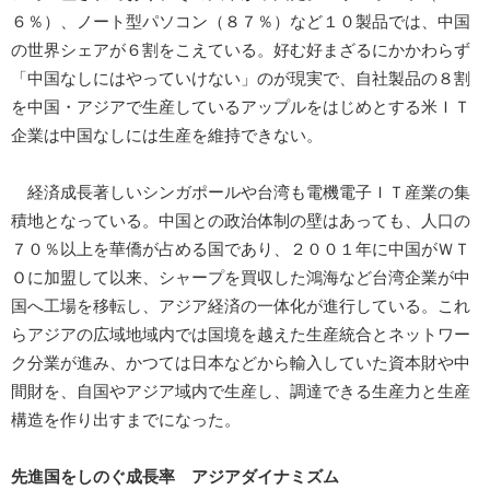
６％）、ノート型パソコン（８７％）など１０製品では、中国
の世界シェアが６割をこえている。好む好まざるにかかわらず
「中国なしにはやっていけない」のが現実で、自社製品の８割
を中国・アジアで生産しているアップルをはじめとする米ＩＴ
企業は中国なしには生産を維持できない。
経済成長著しいシンガポールや台湾も電機電子ＩＴ産業の集
積地となっている。中国との政治体制の壁はあっても、人口の
７０％以上を華僑が占める国であり、２００１年に中国がＷＴ
Ｏに加盟して以来、シャープを買収した鴻海など台湾企業が中
国へ工場を移転し、アジア経済の一体化が進行している。これ
らアジアの広域地域内では国境を越えた生産統合とネットワー
ク分業が進み、かつては日本などから輸入していた資本財や中
間財を、自国やアジア域内で生産し、調達できる生産力と生産
構造を作り出すまでになった。
先進国をしのぐ成長率 アジアダイナミズム