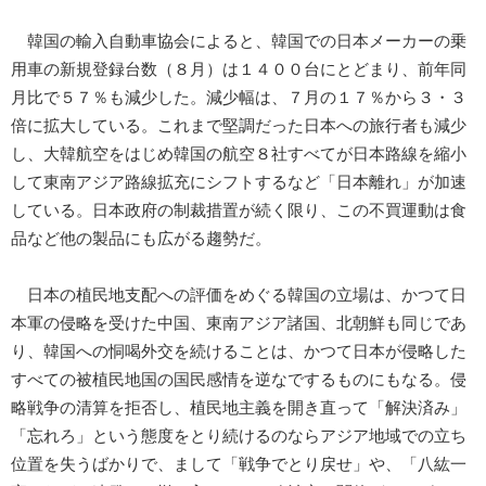
韓国の輸入自動車協会によると、韓国での日本メーカーの乗
用車の新規登録台数（８月）は１４００台にとどまり、前年同
月比で５７％も減少した。減少幅は、７月の１７％から３・３
倍に拡大している。これまで堅調だった日本への旅行者も減少
し、大韓航空をはじめ韓国の航空８社すべてが日本路線を縮小
して東南アジア路線拡充にシフトするなど「日本離れ」が加速
している。日本政府の制裁措置が続く限り、この不買運動は食
品など他の製品にも広がる趨勢だ。
日本の植民地支配への評価をめぐる韓国の立場は、かつて日
本軍の侵略を受けた中国、東南アジア諸国、北朝鮮も同じであ
り、韓国への恫喝外交を続けることは、かつて日本が侵略した
すべての被植民地国の国民感情を逆なでするものにもなる。侵
略戦争の清算を拒否し、植民地主義を開き直って「解決済み」
「忘れろ」という態度をとり続けるのならアジア地域での立ち
位置を失うばかりで、まして「戦争でとり戻せ」や、「八紘一