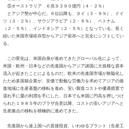
⑤オーストラリア ６兆９３９０億円（４・２％）
とアジア勢が中心だ。６位以降も、タイ（３・９％）、ドイ
ツ（３・２％）、サウジアラビア（２・６％）、ベトナム
（２・５％）、インドネシア（２・５％）となっている。長く
続いた米国市場依存型からアジア依存へと完全にシフトしてい
る。
この変化は、米国自身が進めてきたグローバル化によって、
米国・欧州・日本などの先進国からアジア諸国に大規模な資本
流入が起きたことによるものだ。欧米の先進国市場が狭隘化し
たため多国籍企業が、安価で勤勉な労働力を求めてアジアの後
進地域に生産基盤の移転を進め、安い製造コストや優遇措置で
濡れ手に粟の利潤を手にした。日本でも米国に円高を押しつけ
られた１９８５年のプラザ合意以降、コストの安いアジアへと
生産拠点の移転を積極的に進めてきた。
先進国から途上国への直接投資、いわゆるプラント（生産工