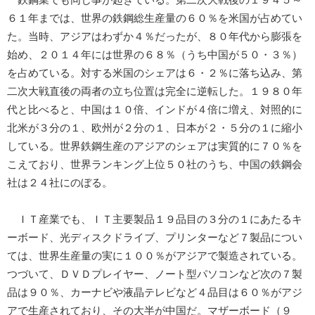
鉄鋼業でも同じ事が起きている。第二次大戦後の１９４５～
６１年までは、世界の鉄鋼総生産量の６０％を米国が占めてい
た。当時、アジアはわずか４％だったが、８０年代から膨張を
始め、２０１４年には世界の６８％（うち中国が５０・３％）
を占めている。対する米国のシェアは６・２％に落ち込み、第
二次大戦直後の両者の立ち位置は完全に逆転した。１９８０年
代と比べると、中国は１０倍、インドが４倍に増え、対照的に
北米が３分の１、欧州が２分の１、日本が２・５分の１に縮小
している。世界鉄鋼生産のアジアのシェアは実質的に７０％を
こえており、世界ランキング上位５０社のうち、中国の鉄鋼会
社は２４社にのぼる。
ＩＴ産業でも、ＩＴ主要製品１９品目の３分の１にあたるキ
ーボード、光ディスクドライブ、プリンターなど７製品につい
ては、世界生産量の実に１００％がアジアで製造されている。
つづいて、ＤＶＤプレイヤー、ノート型パソコンなど次の７製
品は９０％、カーナビや液晶テレビなど４品目は６０％がアジ
アで生産されており、その大半が中国だ。マザーボード（９