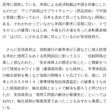
思考に固執している。米国による経済制裁は中国を対象にした
ものだが、アジア諸国はサプライチェーン（部品供給）で中国
と密接に繋がっており、日本も含めて切っても切れない関係に
ある。それがわかっていながら米国の要求に従順に従い、トウ
モロコシの爆買いをはじめ、今後も行き場を失った余剰農産物
の「はけ口」にされる立場に甘んじているのが安倍政府だ。
さらに安倍政府は、強制連行の被害者が三菱などに個人賠償
を求めた徴用工をめぐる民間訴訟に割って入り、「信頼関係が
著しく損なわれた」「安全保障上の懸念が生じた」と難癖をつ
けて韓国をホワイト国（優遇国待遇）から除外し、半導体部品
の輸出規制を敷くなど強面の恫喝をくり広げている。後に、日
本とのＧＳＯＭＩＡ（軍事情報包括保護協定）の破棄をうち出
した韓国政府が、輸出規制とセットで解決を図ろうと呼びかけ
たが、安倍政府は「徴用工問題の解決が最優先だ」といっては
ね付け、輸出規制が報復措置であったことをみずから暴露して
いる。