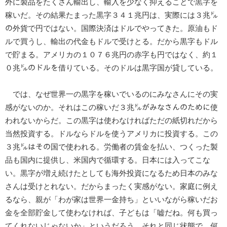
外に製品をたくさん輸出し、輸入を少なく抑えることで黒字を
稼いだ。その結果たまった黒字３４１兆円は、実際には３兆㌦
の外貨で円ではない。国際決済はドルでやってきた。原油もド
ルで買うし、輸出の代金もドルで受けとる。だから黒字もドル
で貯まる。アメリカの１０７６兆円の赤字も円ではなく、約１
０兆㌦のドルを借りている。そのドルは黒字国が貸している。
では、なぜ世界一の黒字を稼いでいるのにみなさんにその実
感がないのか。それはこの稼いだ３兆㌦がみなさんのために使
われないからだ。この黒字は使わなければただの紙切れだから
当然投資する。ドルならドルを使うアメリカに投資する。この
３兆㌦はその国で使われる。労働者の賃金を払い、つくった製
品も国内に提供し、米国内で循環する。日本には入ってこな
い。黒字が増え続けたとしても海外投資になるため日本のみな
さんは受けとれない。だからまったく実感がない。家庭に例え
るなら、親が「わが家は世界一金持ち」といいながら稼いだお
金を全部貯金して使わなければ、子どもは「嘘だね。何も買っ
てくれないじゃないか」というだろう。それと同じ状態で、何