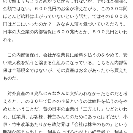
ので他よりちょっと高かったかもしれないが、それほど極端な
金額ではない。６００兆円のお金が増えながら、この３０年間
ほとんど給料は上がっていないという話だ。ではその６００兆
円はどこにいったのか？ みなさん薄々気づいているだろう。
日本の大企業の内部留保は６００兆円とか、５００兆円といわ
れる。
この内部留保は、会社が従業員に給料を払うのをやめて、安
い法人税を払うと溜まる仕組みになっている。もちろん内部留
保は全部現金ではないが、その資産はお金があったから買えた
ものだ。
対外資産の３兆㌦はみなさんに支払われなかったものだと考
えると、この３０年で日本の企業というのは給料を払うのをや
めたということだ。昔の日本の企業は「三方よし」などといわ
れ、従業員、お客様、株主みんなのためにあったはずだが、小
泉・竹中改革あたりから政財界は「会社は株主のもの」という
明確な答えを出した。利益を上げるのがよい経営者で、利益を