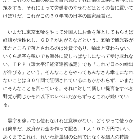
策をする。それによって労働者の幸せなどはとうの昔に置いて
けぼりだ。これがこの３０年間の日本の国家経営だ。
いまだに東京五輪をやって外国人にお金を落としてもらえば
経済が活性化し、ＧＤＰがあがるなどという。五輪で観光客が
来たところで落とされるのは外貨であり、輸出と変わらない。
いくら黒字を稼いでも海外に貸しっぱなしになって受け取れな
い。ＴＰＰ（環太平洋経済連携協定）でも「これで日本の輸出
が伸びる」という。そんなことをやってもみなさん幸せになれ
ないことは３０年間で証明されているにもかかわらず、いまだ
にそんなことを言っている。それに対して新しい提言をすべき
野党が同じかそれ以下のレベルだからずっとこれが続いてい
る。
黒字を稼いでも使わなければ意味がない。どうやって使うか
は簡単だ。政府がお金を作って配る。１人１００万円でいい。
あくまでこれは、れいわ新選組の公約ではなく私個人の持論