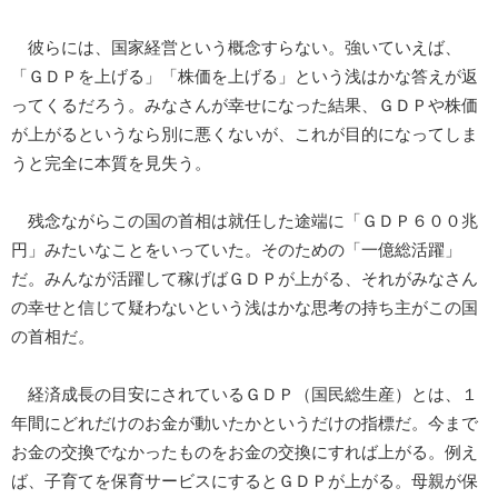
彼らには、国家経営という概念すらない。強いていえば、
「ＧＤＰを上げる」「株価を上げる」という浅はかな答えが返
ってくるだろう。みなさんが幸せになった結果、ＧＤＰや株価
が上がるというなら別に悪くないが、これが目的になってしま
うと完全に本質を見失う。
残念ながらこの国の首相は就任した途端に「ＧＤＰ６００兆
円」みたいなことをいっていた。そのための「一億総活躍」
だ。みんなが活躍して稼げばＧＤＰが上がる、それがみなさん
の幸せと信じて疑わないという浅はかな思考の持ち主がこの国
の首相だ。
経済成長の目安にされているＧＤＰ（国民総生産）とは、１
年間にどれだけのお金が動いたかというだけの指標だ。今まで
お金の交換でなかったものをお金の交換にすれば上がる。例え
ば、子育てを保育サービスにするとＧＤＰが上がる。母親が保