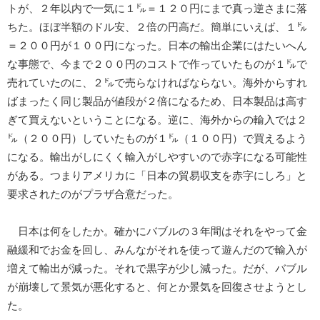
トが、２年以内で一気に１㌦＝１２０円にまで真っ逆さまに落
ちた。ほぼ半額のドル安、２倍の円高だ。簡単にいえば、１㌦
＝２００円が１００円になった。日本の輸出企業にはたいへん
な事態で、今まで２００円のコストで作っていたものが１㌦で
売れていたのに、２㌦で売らなければならない。海外からすれ
ばまったく同じ製品が値段が２倍になるため、日本製品は高す
ぎて買えないということになる。逆に、海外からの輸入では２
㌦（２００円）していたものが１㌦（１００円）で買えるよう
になる。輸出がしにくく輸入がしやすいので赤字になる可能性
がある。つまりアメリカに「日本の貿易収支を赤字にしろ」と
要求されたのがプラザ合意だった。
日本は何をしたか。確かにバブルの３年間はそれをやって金
融緩和でお金を回し、みんながそれを使って遊んだので輸入が
増えて輸出が減った。それで黒字が少し減った。だが、バブル
が崩壊して景気が悪化すると、何とか景気を回復させようとし
た。