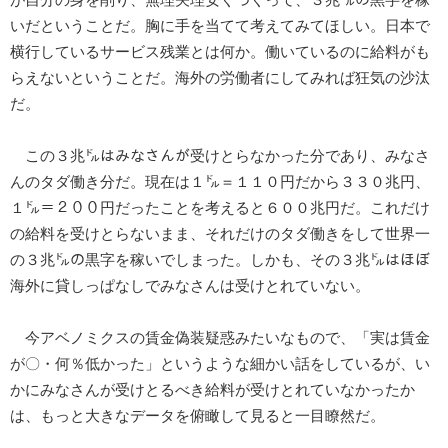
が自分の身を削り、無理矢理安くつくって、３兆㌦の黒字を稼
いだということだ。胸に手を当てて考えてみてほしい。日本で
横行しているサービス残業とは何か。働いているのに給料がも
らえないということだ。海外の労働者にしてみれば狂気の沙汰
だ。
この３兆㌦はみなさんが受けとらなかった分であり、みなさ
んのタダ働き分だ。現在は１㌦＝１１０円だから３３０兆円、
１㌦＝２００円だったことを考えると６００兆円だ。これだけ
の給料を受けとらないまま、それだけのタダ働きをして世界一
の３兆㌦の黒字を稼いでしまった。しかも、その３兆㌦はほぼ
海外に貸しっぱなしでみなさんは受けとれていない。
今アベノミクスの賃金偽装疑惑みたいなもので、「実は賃金
が〇・何％低かった」というような細かい話をしているが、い
かにみなさんが受けとるべき給料が受けとれていなかったか
は、もっと大きなデータを俯瞰して見ると一目瞭然だ。