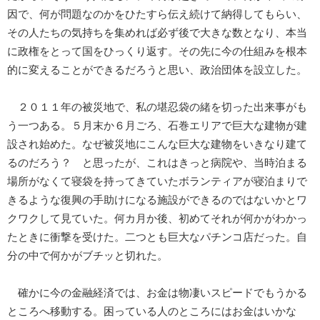
因で、何が問題なのかをひたすら伝え続けて納得してもらい、
その人たちの気持ちを集めれば必ず後で大きな数となり、本当
に政権をとって国をひっくり返す。その先に今の仕組みを根本
的に変えることができるだろうと思い、政治団体を設立した。
２０１１年の被災地で、私の堪忍袋の緒を切った出来事がも
う一つある。５月末か６月ごろ、石巻エリアで巨大な建物が建
設され始めた。なぜ被災地にこんな巨大な建物をいきなり建て
るのだろう？ と思ったが、これはきっと病院や、当時泊まる
場所がなくて寝袋を持ってきていたボランティアが寝泊まりで
きるような復興の手助けになる施設ができるのではないかとワ
クワクして見ていた。何カ月か後、初めてそれが何かがわかっ
たときに衝撃を受けた。二つとも巨大なパチンコ店だった。自
分の中で何かがブチッと切れた。
確かに今の金融経済では、お金は物凄いスピードでもうかる
ところへ移動する。困っている人のところにはお金はいかな