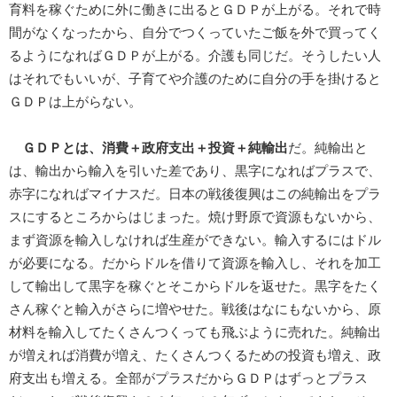
育料を稼ぐために外に働きに出るとＧＤＰが上がる。それで時
間がなくなったから、自分でつくっていたご飯を外で買ってく
るようになればＧＤＰが上がる。介護も同じだ。そうしたい人
はそれでもいいが、子育てや介護のために自分の手を掛けると
ＧＤＰは上がらない。
ＧＤＰとは、消費＋政府支出＋投資＋純輸出
だ。純輸出と
は、輸出から輸入を引いた差であり、黒字になればプラスで、
赤字になればマイナスだ。日本の戦後復興はこの純輸出をプラ
スにするところからはじまった。焼け野原で資源もないから、
まず資源を輸入しなければ生産ができない。輸入するにはドル
が必要になる。だからドルを借りて資源を輸入し、それを加工
して輸出して黒字を稼ぐとそこからドルを返せた。黒字をたく
さん稼ぐと輸入がさらに増やせた。戦後はなにもないから、原
材料を輸入してたくさんつくっても飛ぶように売れた。純輸出
が増えれば消費が増え、たくさんつくるための投資も増え、政
府支出も増える。全部がプラスだからＧＤＰはずっとプラス