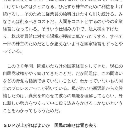
上げないものはクビになる。ひたすら株主のために利益を上げ
続けるし、そのために従業員の給料はひたすら削り続ける。み
なさんは削るべきコストだ。人間をコストとするのが今の企業
経営になっている。そういう仕組みの中で、法人税を下げた
り、株式売買益に対する課税が極端に低かったりする。すべて
一部の株主のためだとしか思えないような国家経営をずっとや
っている。
この３０年間、間違いだらけの国家経営をしてきた。現在の
自民党政権がやり続けてきたことだ。だが問題は、この間違い
をどの野党も指摘できていないことだ。わかっていないもの同
士のプロレスごっこが続いている。私がれいわ新選組から立候
補したのは、真実を知らせて彼らの無能を理解してもらい、外
に新しい勢力をつくって中に殴り込みをかけるしかないという
ことをわかってもらうためだ。
ＧＤＰが上がればよいか 国民の幸せは置き去り