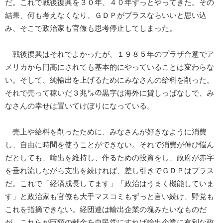
だ。これで戦後復興を３０年、４０年ずっとやってきた。その
結果、何も考えなくなり、ＧＤＰがプラスならいいと思い込
み、そこで政治家も官僚も思考停止してしまった。
戦後復興はそれでよかったが、１９８５年のプラザ合意でア
メリカから円高にされても基本的にやっていることは変わらな
い。そして、純輸出を上げるためにみなさんの給料を削った。
それで売って稼いだ３兆㌦の黒字は海外に貸しっぱなしで、み
なさんの幸せは置いてけぼりになっている。
売上や給料を削ったために、みなさんが好きなように消費
し、自由に時間を使うことができない。それで消費が伸び悩ん
だとしても、輸出を維持し、作るための投資をし、政府が赤字
を垂れ流しながら支出を続ければ、差し引きでＧＤＰはプラス
だ。これで「経済成長してます」「政治はうまく機能していま
す」と政治家も官僚も大手マスコミもずっと言い続け、野党も
これを指摘できない。経団連は輸出企業の塊みたいなものだ
が、これらが巨額の献金を自民党にすれば輸出企業に有利な政