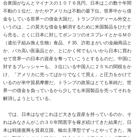
合衆国がなんとマイナスの１０７６兆円。日本はこの数十年間
不動の１位だ。かたやアメリカは不動の最下位。世界中から借
金をしている世界一の借金大国だ。トランプのディール外交と
いうのは、この莫大な借金を解消するために米国製品をひたす
ら売る。とくに日本に対してポンコツのオスプレイとかＧＭＯ
（遺伝子組み換え生物）食品、Ｆ35、詐欺まがいの金融商品と
か、バカ高い医薬品とか、とにかく何でもいいから日本に買わ
せて世界一の日本の資産を奪っていこうとするものだ。中国に
対するプレッシャーも、３位にいる中国人に２５％の関税をか
け、「アメリカに売ってばかりでなくて買え」と圧力をかけて
いるのが米中貿易摩擦だ。トランプの政策はとても単純だ。世
界一の借金を負っているから少しでも米国製品を売ってそれを
解消しようとしている。
では、日本はなぜこれほど大きな資産を持っているのか。そ
れはみなさんがこの３０年間黒字を稼ぎ続けてきた結果だ。日
本は戦後復興を貿易立国、輸出主導型でずっとやってきた。海