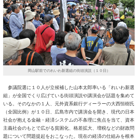
岡山駅前でのれいわ新選組の街頭演説（１０日）
参議院選に１０人が立候補した山本太郎率いる「れいわ新選
組」が全国でくり広げている街頭演説や講演会が話題を集めて
いる。そのなかの１人、元外資系銀行ディーラーの大西恒樹氏
（全国比例）が１０日、広島市内で講演会を開き、現代の日本
社会が抱える金融・経済システムの不条理に焦点を当て、資本
主義社会のもとで広がる貧困化、格差拡大、増税などの財政問
題について問題提起をおこなった。現在の経済の仕組みを根本