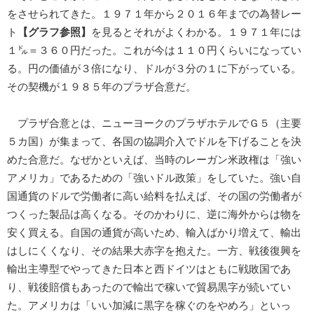
をさせられてきた。１９７１年から２０１６年までの為替レー
ト
【グラフ参照】
を見るとそれがよくわかる。１９７１年には
１㌦＝３６０円だった。これが今は１１０円くらいになってい
る。円の価値が３倍になり、ドルが３分の１に下がっている。
その契機が１９８５年のプラザ合意だ。
プラザ合意とは、ニューヨークのプラザホテルでＧ５（主要
５カ国）が集まって、各国の協調介入でドルを下げることを決
めた合意だ。なぜかといえば、当時のレーガン米政権は「強い
アメリカ」であるための「強いドル政策」をしていた。強い自
国通貨のドルで労働者に高い給料を払えば、その国の労働者が
つくった製品は高くなる。そのかわりに、逆に海外からは物を
安く買える。自国の通貨が高いため、輸入ばかり増えて、輸出
はしにくくなり、その結果大赤字を抱えた。一方、戦後復興を
輸出主導型でやってきた日本と西ドイツはともに戦敗国であ
り、戦後賠償もあったので輸出で稼いで貿易黒字が続いてい
た。アメリカは「いい加減に黒字を稼ぐのをやめろ」といっ