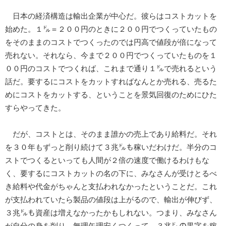
日本の経済構造は輸出企業が中心だ。彼らはコストカットを
始めた。１㌦＝２００円のときに２００円でつくっていたもの
をそのままのコストでつくったのでは円高で値段が倍になって
売れない。それなら、今まで２００円でつくっていたものを１
００円のコストでつくれば、これまで通り１㌦で売れるという
話だ。要するにコストをカットすればなんとか売れる、売るた
めにコストをカットする、ということを景気回復のためにひた
すらやってきた。
だが、コストとは、そのまま誰かの売上であり給料だ。それ
を３０年もずっと削り続けて３兆㌦も稼いだわけだ。半分のコ
ストでつくるといっても人間が２倍の速度で働けるわけもな
く、要するにコストカットの名の下に、みなさんが受けとるべ
き給料や代金がちゃんと支払われなかったということだ。これ
が支払われていたら製品の値段は上がるので、輸出が伸びず、
３兆㌦も資産は増えなかったかもしれない。つまり、みなさん