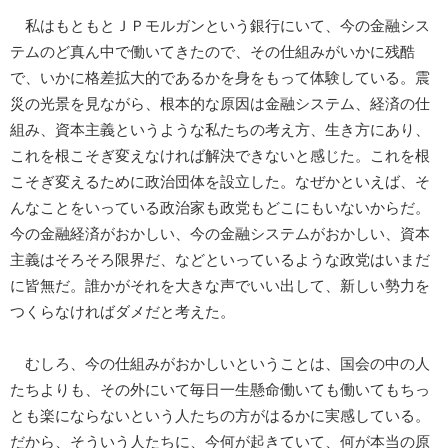
私はもともとＪＰモルガンという銀行にいて、今の金融シス
テムのど真ん中で働いてきたので、その仕組みがいかに残酷
で、いかに格差拡大的であるかを身をもって体験している。震
災の光景を見ながら、根本的な原因は金融システム、経済の仕
組み、資本主義というような私たちの考え方、生き方にあり、
これを根こそぎ変えなければ解決できないと感じた。これを根
こそぎ変えるために政治団体を設立した。なぜかといえば、そ
んなことをいっている政治家も政党もどこにもいないからだ。
今の金融経済がおかしい、今の金融システムがおかしい、資本
主義はそろそろ限界だ、などといっているような政党はいまだ
に皆無だ。誰かがそれを大きな声でいい出して、新しい勢力を
つくらなければダメだと考えた。
むしろ、今の仕組みがおかしいということは、国会の中の人
たちよりも、その外にいて毎日一生懸命働いても働いてもちっ
とも楽にならないという人たちの方がはるかに実感している。
だから、そういう人たちに、今何が起きていて、何が本当の原