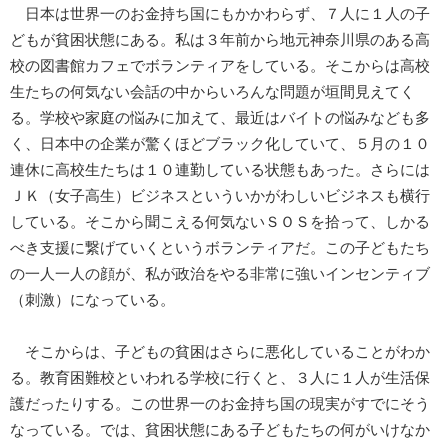
日本は世界一のお金持ち国にもかかわらず、７人に１人の子
どもが貧困状態にある。私は３年前から地元神奈川県のある高
校の図書館カフェでボランティアをしている。そこからは高校
生たちの何気ない会話の中からいろんな問題が垣間見えてく
る。学校や家庭の悩みに加えて、最近はバイトの悩みなども多
く、日本中の企業が驚くほどブラック化していて、５月の１０
連休に高校生たちは１０連勤している状態もあった。さらには
ＪＫ（女子高生）ビジネスといういかがわしいビジネスも横行
している。そこから聞こえる何気ないＳＯＳを拾って、しかる
べき支援に繋げていくというボランティアだ。この子どもたち
の一人一人の顔が、私が政治をやる非常に強いインセンティブ
（刺激）になっている。
そこからは、子どもの貧困はさらに悪化していることがわか
る。教育困難校といわれる学校に行くと、３人に１人が生活保
護だったりする。この世界一のお金持ち国の現実がすでにそう
なっている。では、貧困状態にある子どもたちの何がいけなか