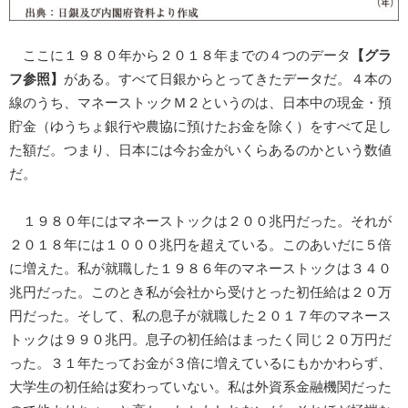
ここに１９８０年から２０１８年までの４つのデータ
【グラ
フ参照】
がある。すべて日銀からとってきたデータだ。４本の
線のうち、マネーストックＭ２というのは、日本中の現金・預
貯金（ゆうちょ銀行や農協に預けたお金を除く）をすべて足し
た額だ。つまり、日本には今お金がいくらあるのかという数値
だ。
１９８０年にはマネーストックは２００兆円だった。それが
２０１８年には１０００兆円を超えている。このあいだに５倍
に増えた。私が就職した１９８６年のマネーストックは３４０
兆円だった。このとき私が会社から受けとった初任給は２０万
円だった。そして、私の息子が就職した２０１７年のマネース
トックは９９０兆円。息子の初任給はまったく同じ２０万円だ
った。３１年たってお金が３倍に増えているにもかかわらず、
大学生の初任給は変わっていない。私は外資系金融機関だった