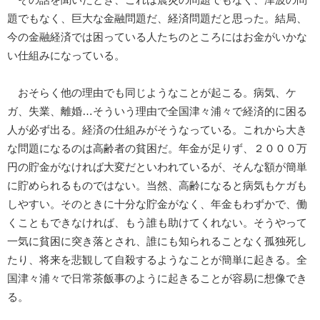
その話を聞いたとき、これは震災の問題でもなく、津波の問
題でもなく、巨大な金融問題だ、経済問題だと思った。結局、
今の金融経済では困っている人たちのところにはお金がいかな
い仕組みになっている。
おそらく他の理由でも同じようなことが起こる。病気、ケ
ガ、失業、離婚…そういう理由で全国津々浦々で経済的に困る
人が必ず出る。経済の仕組みがそうなっている。これから大き
な問題になるのは高齢者の貧困だ。年金が足りず、２０００万
円の貯金がなければ大変だといわれているが、そんな額が簡単
に貯められるものではない。当然、高齢になると病気もケガも
しやすい。そのときに十分な貯金がなく、年金もわずかで、働
くこともできなければ、もう誰も助けてくれない。そうやって
一気に貧困に突き落とされ、誰にも知られることなく孤独死し
たり、将来を悲観して自殺するようなことが簡単に起きる。全
国津々浦々で日常茶飯事のように起きることが容易に想像でき
る。