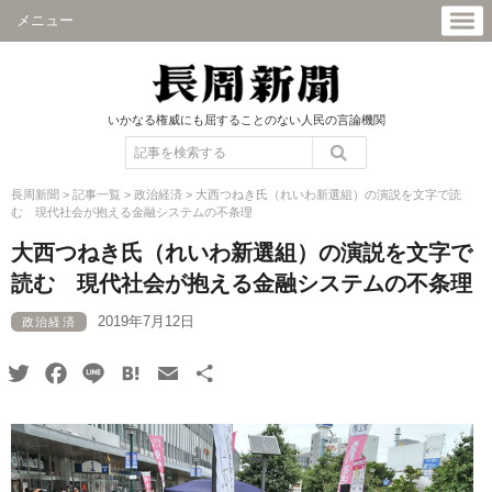
メニュー
いかなる権威にも屈することのない人民の言論機関
長周新聞
>
記事一覧
>
政治経済
>
大西つねき氏（れいわ新選組）の演説を文字で読
む 現代社会が抱える金融システムの不条理
大西つねき氏（れいわ新選組）の演説を文字で
読む 現代社会が抱える金融システムの不条理
2019年7月12日
政治経済
Twitter
Facebook
Line
Hatena
Email
共
有