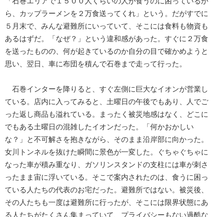
「石巻エリアで１５００人くらいの人が食うのに困っているか
ら、カップラーメンを２万食送ってくれ」という。だがすでに
５月末で、みんな避難所にいっていて、そこには食料も物資も
あるはずだ。「なぜ？」という違和感があった。すぐに２万食
を送ったものの、何が起きているのか自分の目で確かめようと
思い、翌日、車に布団を積んで石巻まで走って行った。
石巻インターを降りると、すぐ左側に巨大なイオンが営業し
ている。店内に入ってみると、土曜日の午後でもあり、人でご
った返し商品も溢れている。まったく被災地感はなく、どこに
でもある土曜日の混雑したイオンだった。「何かおかしい
な？」と不可解さを抱きながら、そのまま沿岸部に向かった。
女川トンネルを抜けた瞬間に景色が一変した。ぐちゃぐちゃに
なった車が積み重なり、ガソリンスタンドの支柱には車が刺さ
ったまま宙に浮いている。そこで案内されたのは、食うに困っ
ている人たちの代表のお宅だった。避難所ではない。被災後、
その人たちも一度は避難所に行ったが、そこには限界状態にあ
る人たちがたくさん集まっていて、プライバシーもない過酷な