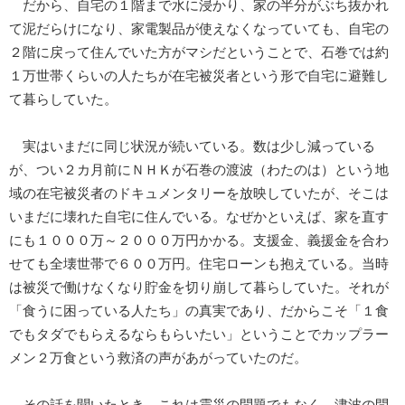
だから、自宅の１階まで水に浸かり、家の半分がぶち抜かれ
て泥だらけになり、家電製品が使えなくなっていても、自宅の
２階に戻って住んでいた方がマシだということで、石巻では約
１万世帯くらいの人たちが在宅被災者という形で自宅に避難し
て暮らしていた。
実はいまだに同じ状況が続いている。数は少し減っている
が、つい２カ月前にＮＨＫが石巻の渡波（わたのは）という地
域の在宅被災者のドキュメンタリーを放映していたが、そこは
いまだに壊れた自宅に住んでいる。なぜかといえば、家を直す
にも１０００万～２０００万円かかる。支援金、義援金を合わ
せても全壊世帯で６００万円。住宅ローンも抱えている。当時
は被災で働けなくなり貯金を切り崩して暮らしていた。それが
「食うに困っている人たち」の真実であり、だからこそ「１食
でもタダでもらえるならもらいたい」ということでカップラー
メン２万食という救済の声があがっていたのだ。