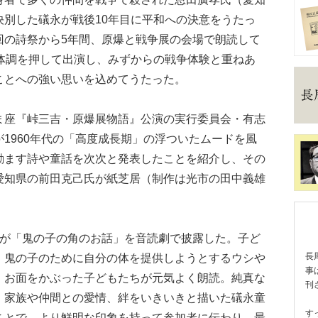
決別した礒永が戦後10年目に平和への決意をうたっ
回の詩祭から5年間、原爆と戦争展の会場で朗読して
ら体調を押して出演し、みずからの戦争体験と重ねあ
ことへの強い思いを込めてうたった。
座『峠三吉・原爆展物語』公演の実行委員会・有志
1960年代の「高度成長期」の浮ついたムードを風
励ます詩や童話を次次と発表したことを紹介し、その
愛知県の前田克己氏が紙芝居（制作は光市の田中義雄
が「鬼の子の角のお話」を音読劇で披露した。子ど
長
、鬼の子のために自分の体を提供しようとするウシや
事
、お面をかぶった子どもたちが元気よく朗読。純真な
刊
。家族や仲間との愛情、絆をいきいきと描いた礒永童
す
ことで、より鮮明な印象を持って参加者に伝わり、最