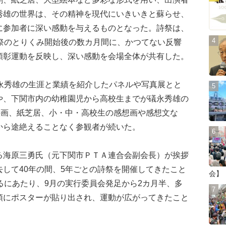
秀雄の世界は、その精神を現代にいきいきと蘇らせ、
に参加者に深い感動を与えるものとなった。詩祭は、
詩祭のとりくみ開始後の数カ月間に、かつてない反響
顕彰運動を反映し、深い感動を会場全体が共有した。
永秀雄の生涯と業績を紹介したパネルや写真展とと
や、下関市内の幼稚園児から高校生までが礒永秀雄の
絵画、紙芝居、小・中・高校生の感想画や感想文な
から途絶えることなく参観者が続いた。
海原三勇氏（元下関市ＰＴＡ連合会副会長）が挨拶
して40年の間、5年ごとの詩祭を開催してきたこと
会】
るにあたり、9月の実行委員会発足から2カ月半、多
頭にポスターが貼り出され、運動が広がってきたこと