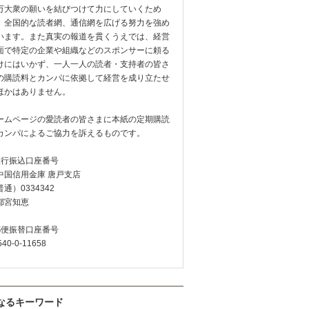
万大衆の願いを結びつけて力にしていくため
、全国的な読者網、通信網を広げる努力を強め
います。また真実の報道を貫くうえでは、経営
面で特定の企業や組織などのスポンサーに頼る
けにはいかず、一人一人の読者・支持者の皆さ
の購読料とカンパに依拠して経営を成り立たせ
ほかはありません。
ームページの愛読者の皆さまに本紙の定期購読
カンパによるご協力を訴えるものです。
銀行振込口座番号
中国信用金庫 唐戸支店
通）0334342
都宮知恵
郵便振替口座番号
540-0-11658
なるキーワード