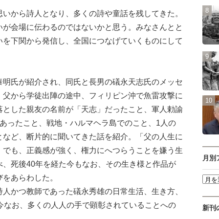
いから詩人となり、多くの詩や童話を残してきた。
いが会場に伝わるのではないかと思う。みなさんとと
いを下関から発信し、全国につなげていくものにして
明氏が紹介され、同氏と長男の礒永天志氏のメッセ
、父から学徒出陣の途中、フィリピン沖で魚雷攻撃に
落とした親友の名前が「天志」だったこと、軍人勅諭
であったこと、戦地・ハルマヘラ島でのこと、1人の
となど、断片的に聞いてきた話を紹介。「父の人生に
。でも、正義感が強く、権力にへつらうことを嫌う生
月別
べ、死後40年を経た今もなお、その生き様と作品が
びをあらわした。
人かつ教師であった礒永秀雄の日常生活、生き方、
た今なお、多くの人人の手で顕彰されていることへの
新刊