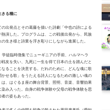
生きる糧に
の出発点とその葛藤を描いた詩劇「中也の詩による
が熱演した。プログラムは、この戦後出発から、民族
永の生き様と詩業を浮き彫りにしながら進展した。
、学徒臨時徴集でニューギニアの手前、ハルマヘラ
の戦友を失い、九死に一生を得て日本の土を踏んだと
になることを決意する。だれのために、どんな魂に歌
聞かせる歌」をうたえる詩人になるための激しい魂の
」は、はぐるま座の舞台背景、照明、音楽、音響効果
に染み入った。自身の戦争体験や父母の戦争体験を思
加者の姿もあった。
者で多くの仲間を戦争で殺された恩田廣孝氏（愛知