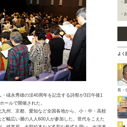
よく
長・
・礒永秀雄の没40周年を記念する詩祭が3日午後1
トホールで開催された。
九州、京都、愛知など全国各地から、小・中・高校
ど幅広い層の人人600人が参加した。世代をこえた
劇、紙芝居、大型絵本など多彩な形式を用い、出演者