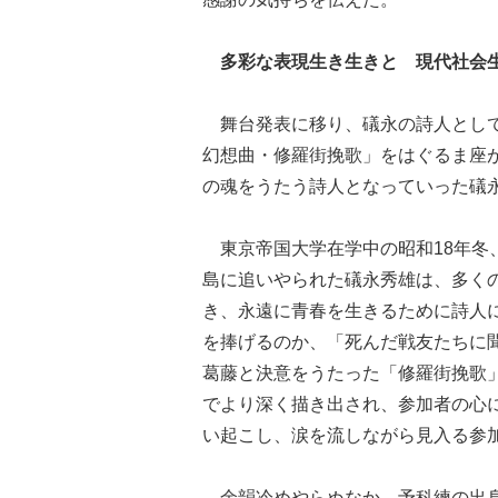
多彩な表現生き生きと 現代社会
舞台発表に移り、礒永の詩人として
幻想曲・修羅街挽歌」をはぐるま座
の魂をうたう詩人となっていった礒
東京帝国大学在学中の昭和18年冬
島に追いやられた礒永秀雄は、多く
き、永遠に青春を生きるために詩人
を捧げるのか、「死んだ戦友たちに
葛藤と決意をうたった「修羅街挽歌
でより深く描き出され、参加者の心
い起こし、涙を流しながら見入る参
余韻冷めやらぬなか、予科練の出身