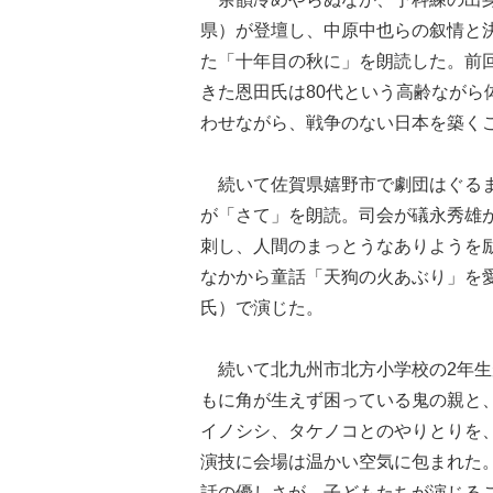
県）が登壇し、中原中也らの叙情と
た「十年目の秋に」を朗読した。前
きた恩田氏は80代という高齢なが
わせながら、戦争のない日本を築く
続いて佐賀県嬉野市で劇団はぐるま
が「さて」を朗読。司会が礒永秀雄が
刺し、人間のまっとうなありようを
なかから童話「天狗の火あぶり」を
氏）で演じた。
続いて北九州市北方小学校の2年生
もに角が生えず困っている鬼の親と
イノシシ、タケノコとのやりとりを
演技に会場は温かい空気に包まれた
話の優しさが、子どもたちが演じる