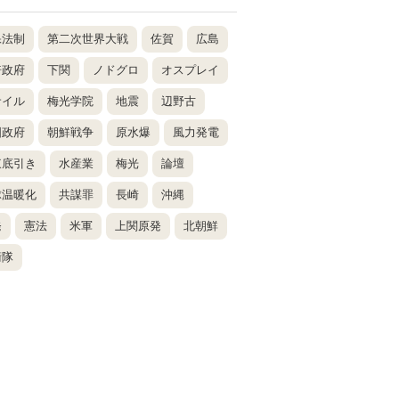
保法制
第二次世界大戦
佐賀
広島
倍政府
下関
ノドグロ
オスプレイ
サイル
梅光学院
地震
辺野古
国政府
朝鮮戦争
原水爆
風力発電
東底引き
水産業
梅光
論壇
球温暖化
共謀罪
長崎
沖縄
発
憲法
米軍
上関原発
北朝鮮
衛隊