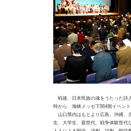
戦後、日本民族の魂をうたった詩人
時から、海峡メッセ下関4階イベン
山口県内はもとより広島、沖縄、北
生、大学生、親世代、戦争体験世代な
人人による朗読、演劇、詩劇、朗読