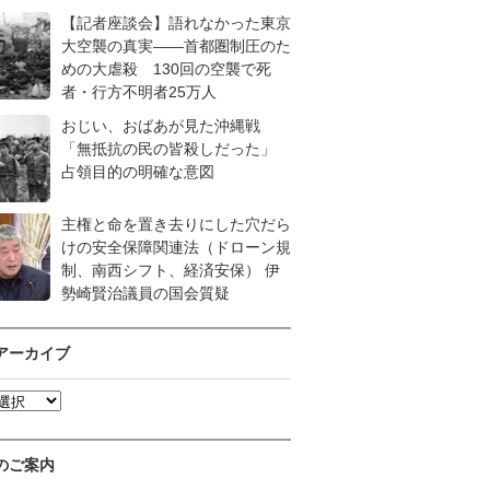
【記者座談会】語れなかった東京
大空襲の真実――首都圏制圧のた
めの大虐殺 130回の空襲で死
者・行方不明者25万人
おじい、おばあが見た沖縄戦
「無抵抗の民の皆殺しだった」
占領目的の明確な意図
主権と命を置き去りにした穴だら
けの安全保障関連法（ドローン規
制、南西シフト、経済安保） 伊
勢崎賢治議員の国会質疑
アーカイブ
のご案内