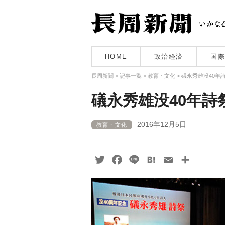
HOME
政治経済
国際
長周新聞
>
記事一覧
>
教育・文化
>
礒永秀雄没40
礒永秀雄没40年
2016年12月5日
教育・文化
Twitter
Facebook
Line
Hatena
Email
共
有