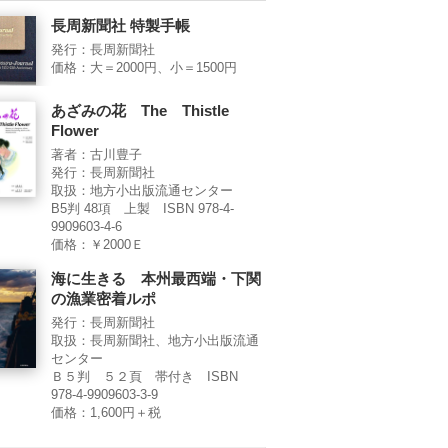
長周新聞社 特製手帳
発行：長周新聞社
価格：大＝2000円、小＝1500円
あざみの花 The Thistle
Flower
著者：古川豊子
発行：長周新聞社
取扱：地方小出版流通センター
B5判 48項 上製 ISBN 978-4-
9909603-4-6
価格：￥2000Ｅ
海に生きる 本州最西端・下関
の漁業密着ルポ
発行：長周新聞社
取扱：長周新聞社、地方小出版流通
センター
Ｂ５判 ５２頁 帯付き ISBN
978-4-9909603-3-9
価格：1,600円＋税