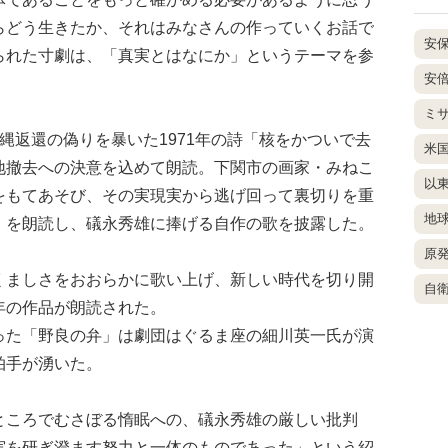
らどう生きたか、それはみなさんの作っていくお話で
安
られた寸劇は、「真実とはなにか」というテーマを参
安
ミ
返還の偽りを暴いた1971年の詩「核をかついで去
米
地撤去への決意を込めて朗読。下関市の画家・みねこ
以
をもてあそび、その実現実から逃げ回って裏切りを重
地
」を朗読し、礒永秀雄に捧げる自作の歌を披露した。
原
ましさをおおらかに歌い上げ、新しい時代を切り開
自
年の作品が朗読された。
た「野良の弁」は劇団はぐるま座の細川英一氏が演
拍手が湧いた。
ころでむさぼる惰眠への、礒永秀雄の厳しい批判
実を研ぎ澄ます努力と一体のものであった」という紹