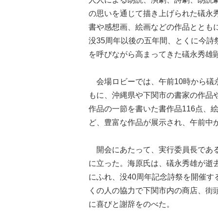
の思いを通じて描き上げられた礒永
書や感想画、絵画などの作品ととも
没35周年以後の五年間、とくに今
を呼びながら高まってきた礒永秀雄
会場ロビーでは、午前10時から礒
もに、沖縄県や下関市の書家の作品
作品の一節を書いた書作品116点、
ど、豊富な作品が展示され、午前中
開会にあたって、実行委員長である
に立った。海原氏は、礒永秀雄が逝去
にふれ、没40周年記念詩祭を開催す
くの人の協力で下関市内の商店、街
に喜びと謝辞をのべた。