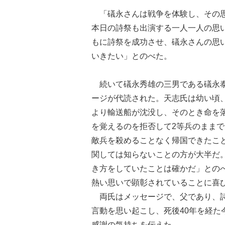
「礒永さんは戦争を体験し、その思
本日の詩祭も出演する一人一人の思
もに詩祭を成功させ、礒永さんの思
いきたい」とのべた。
続いて礒永秀雄の三男である礒永泰
ージが代読された。天志氏は幼い頃
より輸送船が沈没し、そのとき命を
を覚えるのを拒否して2等兵のまま
敵兵を殺めることなく帰国できたこ
関しては知らないことの方が大半だ
き方をしていたことは確かだ」との
熱い思いで顕彰されていることに喜
両氏はメッセージで、父であり、詩
言動を思い起こし、死後40年を経
感謝の気持ちを伝えた。