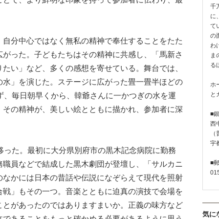
千
に
て
の
自分中心ではなく無私の精神で奉仕することをたた
わ
広がった。子どもたちはその精神に共感し、「馬新さ
ま
る
りたい」など、多くの感想を寄せている。舞台では、
の水」を演じた。ステージに広がった畳一畳半ほどの
ホ
と
わず、毎日朝早くから、韓爺さんに一かつぎの水を運
、その精神が、美しい絵とともに描かれ、参加者に深
■
西
（普
宇
移った。最初に大分県別府市の黒木記念病院に勤務
■
務職員などで結成した黒木劇団が登壇し、「サルカニ
01
のなかには日本の昔話や伝説になぞらえて現代を照射
合戦」もその一つ。音楽とともに迫真の演技で会場を
ことがあったのではありますまいか。正義の味方など
気に
体であることをもっと確かめる必要があるように思う