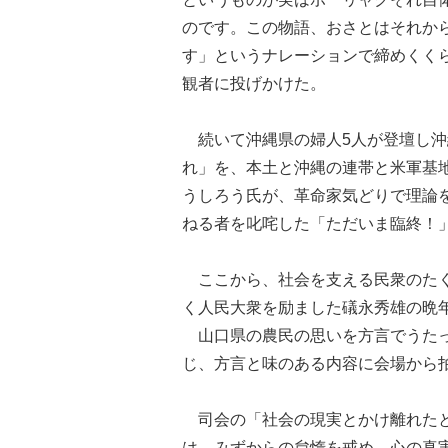
のです。この物語、おさとはそれか
す」というナレーションで締めくく
観者に投げかけた。
続いて沖縄県の婦人5人が登壇し沖縄
れ」を、本土と沖縄の連帯と米軍基
うしろう氏が、革命家気どりで理論
ねる者を叱咤した「ただいま臨終！
ここから、社会を支える民衆のたく
く人民大衆を励ました礒永秀雄の晩
山口県の農民の思いを方言でうたっ
じ、方言と味のある内容に会場から
司会の「社会の現実とかけ離れたと
は、みずからの怠惰を戒め、心の真