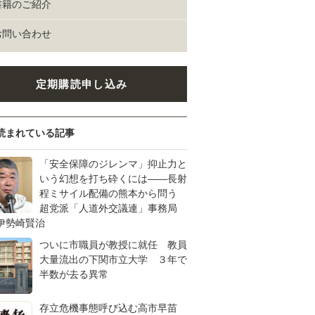
書籍のご紹介
お問い合わせ
定期購読申し込み
読まれている記事
「安全保障のジレンマ」抑止力と
いう幻想を打ち砕くには――長射
程ミサイル配備の熊本から問う
超党派「人道外交議連」事務局
伊勢崎賢治
ついに市職員が教授に就任 教員
大量流出の下関市立大学 ３年で
半数が去る異常
存立危機事態呼び込む高市早苗