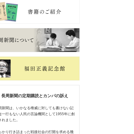
長周新聞の定期購読とカンパの訴え
周新聞は、いかなる権威に対しても書けない記
は一行もない人民の言論機関として1955年に創
されました。
っかり行き詰まった戦後社会の打開を求める幾