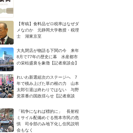
【寄稿】食料品ゼロ税率はなぜダ
メなのか 元静岡大学教授・税理
士 湖東京至
大丸閉店が物語る下関の今 来年
8月で77年の歴史に幕 水産都市
の栄枯盛衰を象徴【記者座談会】
れいわ新選組次のステージへ 7
年で積み上げた草の根の力 山本
太郎引退は終わりではない 与野
党茶番の国政揺らせ【記者座談
「戦争になれば標的に」 長射程
ミサイル配備めぐる熊本市民の危
惧 司令部のみ地下化し住民説明
会もなく