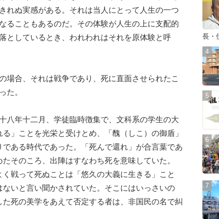
きれぬ実感がある。それは当人にとって人生の一つ
なることもあるのだ。その体験が人生の上に支配的
長・
落としているとき、われわれはそれを原体験と呼
場合、それは戦争であり、死に直面させられたこ
った。
八年十二月、学徒臨時徴集で、文科系の学生の大
れる」ことを光栄と受けとめ、「醜（しこ）の御盾」
りである時代であった。「死んで還れ」が合言葉であ
めたそのころ、出陣はすなわち死を意味していた。
よく戦って死ぬことは「悠久の大義に生きる」こと
はないと言い聞かされていた。そこにはいっさいの
した死の美学をあえて否定する者は、非国民の名で糾