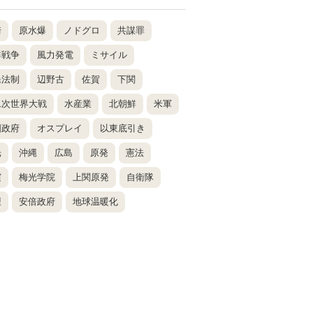
崎
原水爆
ノドグロ
共謀罪
鮮戦争
風力発電
ミサイル
保法制
辺野古
佐賀
下関
二次世界大戦
水産業
北朝鮮
米軍
国政府
オスプレイ
以東底引き
光
沖縄
広島
原発
憲法
震
梅光学院
上関原発
自衛隊
壇
安倍政府
地球温暖化