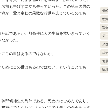
、名前も告げずに立ち去っていった。この第三の男の
長
い魂が、愛と奉仕の果敢な行動を支えているのであ
朝
安
た話であるが、無条件に人の生命を救いきっていく
第
さなかった。
米
梅
にこの世はあるのではないか」
地
ためにこの世はあるのではない」ということであ
論
幹部候補生の列外である。死ぬのはごめんであり、
し将校にでもなれば、いつどこで人殺しの命令を下す