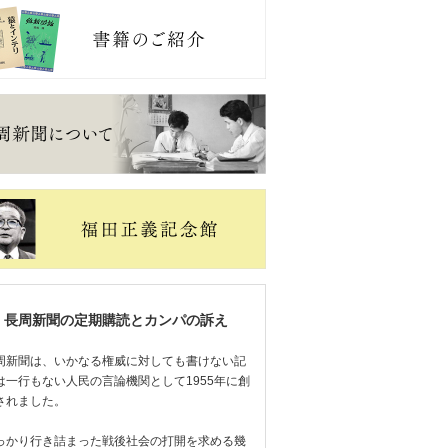
長周新聞の定期購読とカンパの訴え
周新聞は、いかなる権威に対しても書けない記
は一行もない人民の言論機関として1955年に創
されました。
っかり行き詰まった戦後社会の打開を求める幾