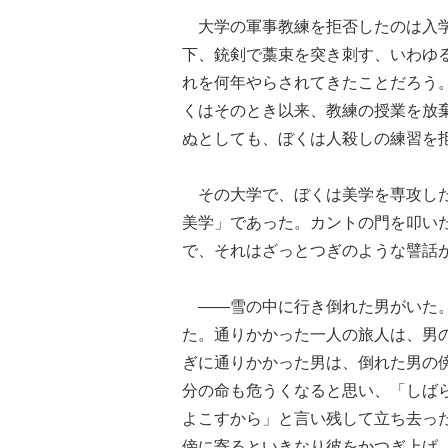
大学の軍事教練を拒否したのは入学
下、銃剣で藁束を突き刺す、いわゆ
れを何年やらされてきたことだろう
くはそのとき以来、教練の授業を放
ぬとしても、ぼくは人殺しの練習を
その大学で、ぼくは美学を専攻した
美学」であった。カントの門を叩い
で、それはざっとつぎのような譬話
――雪の中に行き倒れた男がいた。
た。通りかかった一人の旅人は、男
ぎに通りかかった男は、倒れた男の
分の命も危うくなると思い、「しば
よこすから」と言い残して立ち去っ
傍に寄るといきなり彼をかつぎ上げ