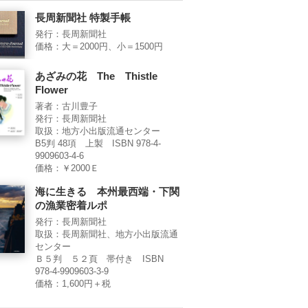
長周新聞社 特製手帳
発行：長周新聞社
価格：大＝2000円、小＝1500円
あざみの花 The Thistle
Flower
著者：古川豊子
発行：長周新聞社
取扱：地方小出版流通センター
B5判 48項 上製 ISBN 978-4-
9909603-4-6
価格：￥2000Ｅ
海に生きる 本州最西端・下関
の漁業密着ルポ
発行：長周新聞社
取扱：長周新聞社、地方小出版流通
センター
Ｂ５判 ５２頁 帯付き ISBN
978-4-9909603-3-9
価格：1,600円＋税