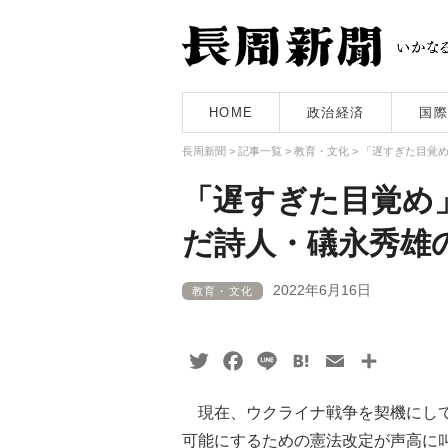
HOME
政治経済
国際
長周新聞
>
記事一覧
>
教育・文化
>
「遅すぎた目覚
「遅すぎた目覚め
だ詩人・礒永秀
2022年6月16日
教育・文化
Twitter
Facebook
Line
Hatena
Email
共
有
現在、ウクライナ戦争を契機にして
可能にするための憲法改定が声高に