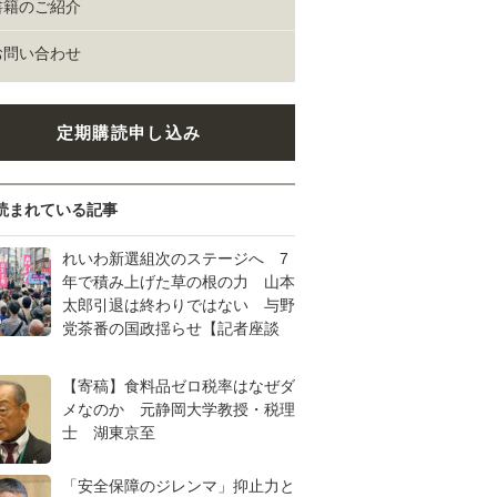
書籍のご紹介
お問い合わせ
定期購読申し込み
読まれている記事
れいわ新選組次のステージへ 7
年で積み上げた草の根の力 山本
太郎引退は終わりではない 与野
党茶番の国政揺らせ【記者座談
【寄稿】食料品ゼロ税率はなぜダ
メなのか 元静岡大学教授・税理
士 湖東京至
「安全保障のジレンマ」抑止力と