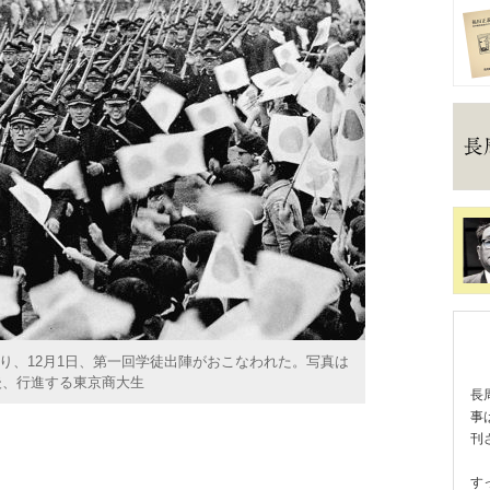
なり、12月1日、第一回学徒出陣がおこなわれた。写真は
後、行進する東京商大生
長
事
刊
す