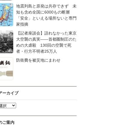
地震列島と原発は共存できず 未
知も含め全国に6000もの断層
「安全」といえる場所ないと専門
家指摘
【記者座談会】語れなかった東京
大空襲の真実――首都圏制圧のた
めの大虐殺 130回の空襲で死
者・行方不明者25万人
防衛費を被災地にまわせ
アーカイブ
のご案内