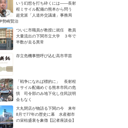
いう幻想を打ち砕くには――長射
程ミサイル配備の熊本から問う
超党派「人道外交議連」事務局
伊勢崎賢治
ついに市職員が教授に就任 教員
大量流出の下関市立大学 ３年で
半数が去る異常
存立危機事態呼び込む高市早苗
「戦争になれば標的に」 長射程
ミサイル配備めぐる熊本市民の危
惧 司令部のみ地下化し住民説明
会もなく
大丸閉店が物語る下関の今 来年
8月で77年の歴史に幕 水産都市
の栄枯盛衰を象徴【記者座談会】