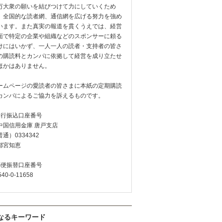
万大衆の願いを結びつけて力にしていくため
、全国的な読者網、通信網を広げる努力を強め
います。また真実の報道を貫くうえでは、経営
面で特定の企業や組織などのスポンサーに頼る
けにはいかず、一人一人の読者・支持者の皆さ
の購読料とカンパに依拠して経営を成り立たせ
ほかはありません。
ームページの愛読者の皆さまに本紙の定期購読
カンパによるご協力を訴えるものです。
銀行振込口座番号
中国信用金庫 唐戸支店
通）0334342
都宮知恵
郵便振替口座番号
540-0-11658
なるキーワード