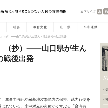
社会
教育文化
山口県
平和運動
め」（抄）――山口県が生んだ詩人・礒永秀雄の戦後出発
」（抄）――山口県が生ん
雄の戦後出発
、軍事力強化や敵基地攻撃能力の保持、武力行使を
叫ばれている。米中対立の火種がくすぶる「台湾有