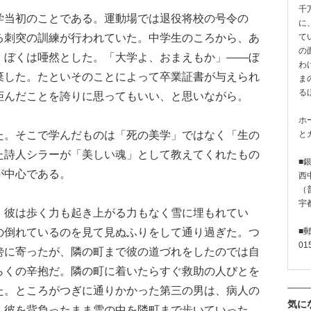
千
当初のことである。運動場では退役将校の号令の
に
る刺突の訓練が行われていた。中学生のころから、あ
て
の
。ぼくは唖然とした。「大学よ、おまえもか」――ぼ
わ
棄した。たといそのことによって卒業証書が与えられ
ま
る
拒んだことを誇りに思ってもいい、と思いながら。
ホ
。そこで学んだものは「死の美学」ではなく「生の
と
た詩人シラーが「美しい魂」として教えてくれたもの
■
が中心である。
西
（普
宇
彼は歩く力も起き上がる力もなく雪に埋もれてい
の倒れているのを見て見ぬふりをして通り過ぎた。つ
■
01
傍に寄ったが、隣の町まで彼の道づれをしたのでは自
らくの辛抱だ。隣の町に着いたらすぐ救助の人びとを
た。ところがつぎに通りかかった第三の男は、病人の
気に
、彼を背負ったまま雪の中を隣町まで歩いていった。