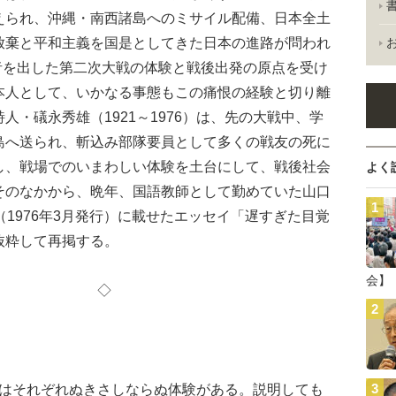
えられ、沖縄・南西諸島へのミサイル配備、日本全土
放棄と平和主義を国是としてきた日本の進路が問われ
死者を出した第二次大戦の体験と戦後出発の原点を受け
本人として、いかなる事態もこの痛恨の経験と切り離
・礒永秀雄（1921～1976）は、先の大戦中、学
島へ送られ、斬込み部隊要員として多くの戦友の死に
し、戦場でのいまわしい体験を土台にして、戦後社会
よく
そのなかから、晩年、国語教師として勤めていた山口
（1976年3月発行）に載せたエッセイ「遅すぎた目覚
抜粋して再掲する。
会】
◇ ◇
それぞれぬきさしならぬ体験がある。説明しても