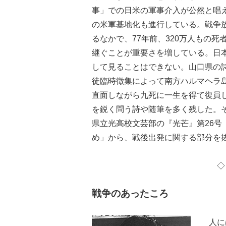
事」での日米の軍事介入が公然と唱
の米軍基地化も進行している。戦争
るなかで、77年前、320万人もの
継ぐことが重要さを増している。日
して見ることはできない。山口県の詩人
徒臨時徴集によって南方ハルマヘラ
直面しながら九死に一生を得て復員
を鋭く問う詩や随筆を多く残した。
県立光高校文芸部の『光芒』第26号
め」から、戦後出発に関する部分を
戦争のあったころ
人には