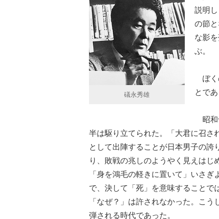
説明し
の節と
な影を
ぶ。
ぼくの
とであ
礒永秀雄
昭和十
半は駆り立てられた。「大君に召さ
として出陣することが日本男子の誇
り、敗戦の兆しのようやく見えはじ
「身を鴻毛の軽きに置いて」いさぎ
で、決して「死」を意味することで
「なぜ？」は許されなかった。こう
弾される時代であった。