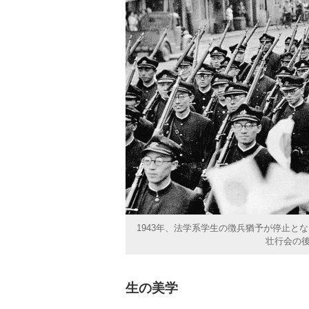
1943年、法学系学生の徴兵猶予が停止と
壮行会の
生の美学