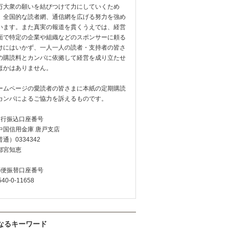
万大衆の願いを結びつけて力にしていくため
、全国的な読者網、通信網を広げる努力を強め
います。また真実の報道を貫くうえでは、経営
面で特定の企業や組織などのスポンサーに頼る
けにはいかず、一人一人の読者・支持者の皆さ
の購読料とカンパに依拠して経営を成り立たせ
ほかはありません。
ームページの愛読者の皆さまに本紙の定期購読
カンパによるご協力を訴えるものです。
銀行振込口座番号
中国信用金庫 唐戸支店
通）0334342
都宮知恵
郵便振替口座番号
540-0-11658
なるキーワード