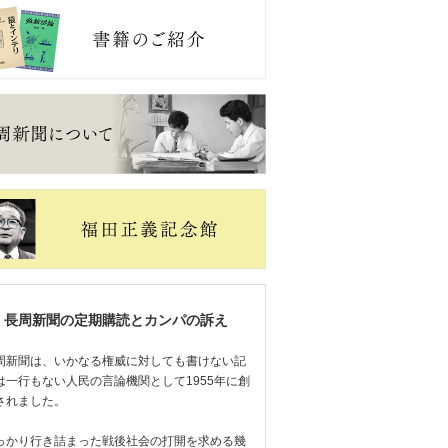
長周新聞の定期購読とカンパの訴え
周新聞は、いかなる権威に対しても書けない記
は一行もない人民の言論機関として1955年に創
されました。
っかり行き詰まった戦後社会の打開を求める幾