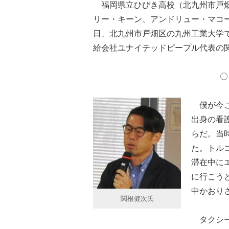
福岡県立ひびき高校（北九州市戸畑
リー・キーン、アンドリュー・マコーネ
日、北九州市戸畑区の九州工業大学
給会社ユナイテッドピープル代表の
僕が今こ
出身の看
らだ。当
た。トル
滞在中に
に行こう
中かおり
関根健次氏
タクシー