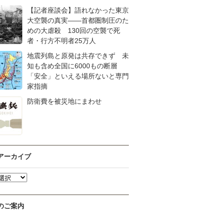
【記者座談会】語れなかった東京
大空襲の真実――首都圏制圧のた
めの大虐殺 130回の空襲で死
者・行方不明者25万人
地震列島と原発は共存できず 未
知も含め全国に6000もの断層
「安全」といえる場所ないと専門
家指摘
防衛費を被災地にまわせ
アーカイブ
のご案内