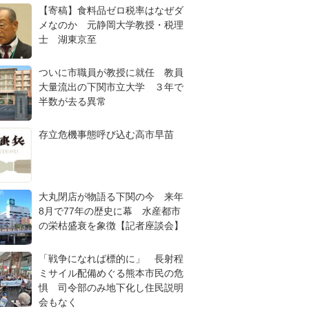
【寄稿】食料品ゼロ税率はなぜダ
メなのか 元静岡大学教授・税理
士 湖東京至
ついに市職員が教授に就任 教員
大量流出の下関市立大学 ３年で
半数が去る異常
存立危機事態呼び込む高市早苗
大丸閉店が物語る下関の今 来年
8月で77年の歴史に幕 水産都市
の栄枯盛衰を象徴【記者座談会】
「戦争になれば標的に」 長射程
ミサイル配備めぐる熊本市民の危
惧 司令部のみ地下化し住民説明
会もなく