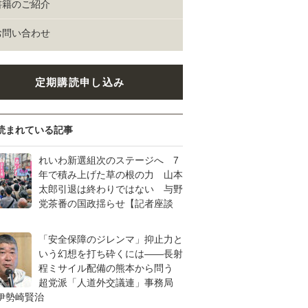
書籍のご紹介
お問い合わせ
定期購読申し込み
読まれている記事
れいわ新選組次のステージへ 7
年で積み上げた草の根の力 山本
太郎引退は終わりではない 与野
党茶番の国政揺らせ【記者座談
「安全保障のジレンマ」抑止力と
いう幻想を打ち砕くには――長射
程ミサイル配備の熊本から問う
超党派「人道外交議連」事務局
伊勢崎賢治