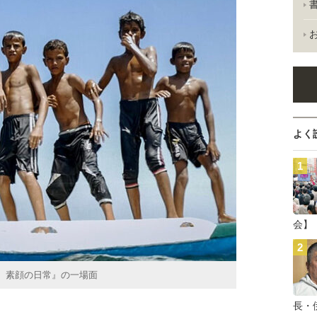
よく
会】
 素顔の日常』の一場面
長・