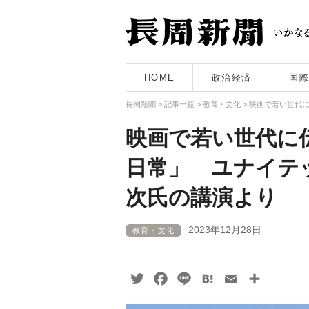
HOME
政治経済
国際
長周新聞
>
記事一覧
>
教育・文化
>
映画で若い世代
映画で若い世代に
日常」 ユナイテ
次氏の講演より
2023年12月28日
教育・文化
Twitter
Facebook
Line
Hatena
Email
共
有