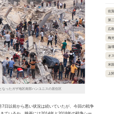
佐
第
広
梅
論
オ
米
上
となったガザ地区南部ハンユニスの居住区
月7日以前から悪い状況は続いていたが、今回の戦争
きているか。映画には2014年と2018年の戦争シー