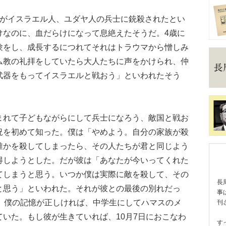
がイスラエル人、ユダヤ人の兵士に銃殺されたとい
けなのに、血だらけになって息絶えたそうだ。4歳に
験をし、成長するにつれてそれはトラウマから憎しみ
ム教の礼拝をしていたら大人たちに声をかけられ、仲
武器をもってイスラエルと戦おう」といわれたそう
れて子どもながらにして兵士になろう、敵国と戦お
況を初めて知った。僕は「やめよう。自分の家族が殺
誰かを殺してしまったら、その人たちが君と同じよう
得しようとした。だが彼は「あなたが今いってくれた
てしまうと思う。いつか僕は実際に敵を殺して、その
長
と思う」といわれた。それが彼との最後の別れだっ
事
だ。僕の記憶が正しければ、中学生にしてハマスのメ
刊
いた。もし彼が生きていれば、10月7日におこなわ
す