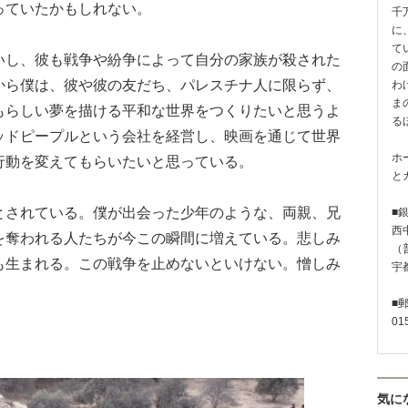
っていたかもしれない。
千
に
て
し、彼も戦争や紛争によって自分の家族が殺された
の
から僕は、彼や彼の友だち、パレスチナ人に限らず、
わ
ま
もらしい夢を描ける平和な世界をつくりたいと思うよ
る
ッドピープルという会社を経営し、映画を通じて世界
ホ
行動を変えてもらいたいと思っている。
と
されている。僕が出会った少年のような、両親、兄
■
西
を奪われる人たちが今この瞬間に増えている。悲しみ
（普
も生まれる。この戦争を止めないといけない。憎しみ
宇
■
01
気に