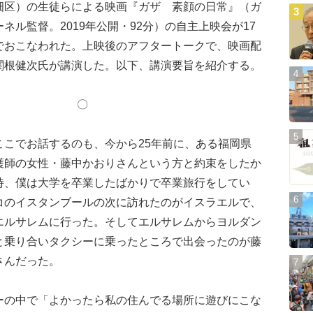
区）の生徒らによる映画『ガザ 素顔の日常』（ガ
ル監督。2019年公開・92分）の自主上映会が17
でおこなわれた。上映後のアフタートークで、映画配
関根健次氏が講演した。以下、講演要旨を紹介する。
〇 〇
こでお話するのも、今から25年前に、ある福岡県
護師の女性・藤中かおりさんという方と約束をしたか
時、僕は大学を卒業したばかりで卒業旅行をしてい
コのイスタンブールの次に訪れたのがイスラエルで、
エルサレムに行った。そしてエルサレムからヨルダン
と乗り合いタクシーに乗ったところで出会ったのが藤
さんだった。
の中で「よかったら私の住んでる場所に遊びにこな