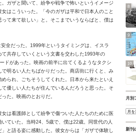
た。ガザと聞いて、紛争や戦争で怖いというイメージ
彼女はこういった。「今のガザは平和で日本人のこと
思って来て欲しい」と。そこまでいうならばと、僕は
は安全だった。1999年というタイミングは、イスラ
て共存していくという文書を交わした1993年の
ムードがあった。映画の前半に出てくるようなタクシ
んで明るい人たちばかりだった。商店街に行くと、み
勧められ、ごちそうしてくれた。日本から来たといえ
んて優しい人たちが住んでいるんだろうと思った。そ
だった。映画のとおりだ。
月別
女は看護師として紛争で傷ついた人たちのために医
いていた。当時24、5歳で、僕は22歳。同世代の人
新刊
だ」と語る姿に感動した。彼女からは「ガザで体験し