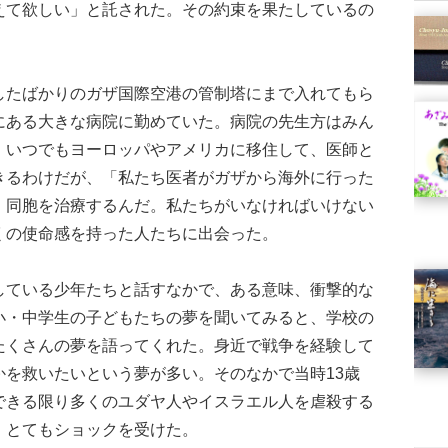
えて欲しい」と託された。その約束を果たしているの
たばかりのガザ国際空港の管制塔にまで入れてもら
にある大きな病院に勤めていた。病院の先生方はみん
、いつでもヨーロッパやアメリカに移住して、医師と
きるわけだが、「私たち医者がガザから海外に行った
、同胞を治療するんだ。私たちがいなければいけない
くの使命感を持った人たちに出会った。
ている少年たちと話すなかで、ある意味、衝撃的な
小・中学生の子どもたちの夢を聞いてみると、学校の
たくさんの夢を語ってくれた。身近で戦争を経験して
かを救いたいという夢が多い。そのなかで当時13歳
できる限り多くのユダヤ人やイスラエル人を虐殺する
、とてもショックを受けた。