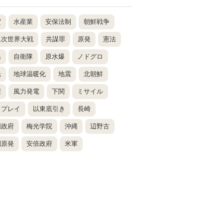
賀
水産業
安保法制
朝鮮戦争
二次世界大戦
共謀罪
原発
憲法
島
自衛隊
原水爆
ノドグロ
光
地球温暖化
地震
北朝鮮
壇
風力発電
下関
ミサイル
スプレイ
以東底引き
長崎
国政府
梅光学院
沖縄
辺野古
関原発
安倍政府
米軍