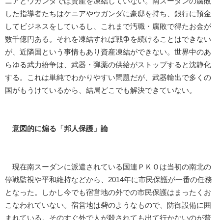
ニアとウガンダでは資産を凍結していない。南スーダンの腐敗
した指導者たちはケニアやウガンダに豪邸を持ち、銀行に預金
してビジネスをしているし、これまで汚職・腐敗で得たお金が
数千億円ある。それを凍結すれば戦争を続けることはできない
が、近隣国という事情もあり資産凍結ができない。世界中のあ
らゆる武力紛争は、武器・弾薬の供給がストップすると沈静化
する。これは単純でわかりやすい問題だが、武器輸出で多くの
国がもうけているから、結局どこでも解決できていない。
意図的に煽る「邦人保護」論
現在南スーダンに派遣されている国連ＰＫＯは当初の南北の
停戦監視や平和維持などから、2014年に市民保護が一番の任務
となった。しかし今でも宿営地の外での市民保護はまったくお
こなわれていない。宿営地は砦のようなもので、防御設備に囲
まれている。そのすぐ外で人が殺されても出て行かないのが普