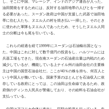
し、そこに中国、マレーシア、インドのアジア連合が入った。
油田開発をするためには、反対する油田地帯の人びとを一掃す
る必要があった。スーダン政府は中国が支援した武器で油田地
帯に住む人たち、ヌエル人の村を焼き払い一掃した。そのとき
に使われた軍隊もヌエル人であったため、そうしたヌエル人同
士の分断は今も尾を引いている。
これらの経過を経て1999年にスーダンは石油輸出国となっ
た。中国はこれに対して数千億円の投資をし、ハルツームには
兵器工場もできた。現在南スーダンの石油産出量は内戦のため
減少しているが、機能している上ナイル州の油田会社の主要株
主は中国の国営石油会社だ。ここが40％の株を持ち、何百人と
いう中国人が働いている。国家予算のほとんどを石油収入に依
存している政府にとっては、この油田は生命線であるため、政
府側のディンカ人民兵が警備しており、その給料を石油会社が
支払っている。
中国はアフリカ全体に進出し、巨額の投資を行っている。先