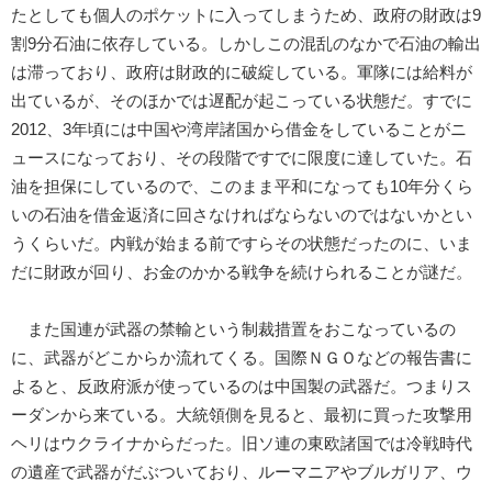
たとしても個人のポケットに入ってしまうため、政府の財政は9
割9分石油に依存している。しかしこの混乱のなかで石油の輸出
は滞っており、政府は財政的に破綻している。軍隊には給料が
出ているが、そのほかでは遅配が起こっている状態だ。すでに
2012、3年頃には中国や湾岸諸国から借金をしていることがニ
ュースになっており、その段階ですでに限度に達していた。石
油を担保にしているので、このまま平和になっても10年分くら
いの石油を借金返済に回さなければならないのではないかとい
うくらいだ。内戦が始まる前ですらその状態だったのに、いま
だに財政が回り、お金のかかる戦争を続けられることが謎だ。
また国連が武器の禁輸という制裁措置をおこなっているの
に、武器がどこからか流れてくる。国際ＮＧＯなどの報告書に
よると、反政府派が使っているのは中国製の武器だ。つまりス
ーダンから来ている。大統領側を見ると、最初に買った攻撃用
ヘリはウクライナからだった。旧ソ連の東欧諸国では冷戦時代
の遺産で武器がだぶついており、ルーマニアやブルガリア、ウ