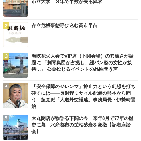
市立大学 ３年で半数が去る異常
存立危機事態呼び込む高市早苗
海峡花火大会でVIP席（下関会場）の異様さが話
題に 「刺青集団が占拠し、紐パン姿の女性が接
待…」 公金投じるイベントの品性問う声
「安全保障のジレンマ」抑止力という幻想を打ち
砕くには――長射程ミサイル配備の熊本から問
う 超党派「人道外交議連」事務局長・伊勢崎賢
治
大丸閉店が物語る下関の今 来年8月で77年の歴
史に幕 水産都市の栄枯盛衰を象徴【記者座談
会】