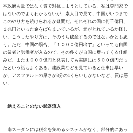
本政府も量ではなく質で対抗しようとしている。私は専門家で
はないのでよくわからないが、素人目で見て、中国がいつまで
このやり方を続けられるか疑問だ。それぞれの国に何千億円、
１兆円といった金をばらまいているが、元がとれているか怪し
い。こうしたやり方は、そのうち破産するのではないかとも思
う。ただ、中国の場合、「１０００億円出す」といっても自国
の業者と労働者が入るので、その多くが自国に戻ってくる仕組
みだ。また１０００億円と発表しても実際には５００億円だっ
たという話もよくある。建設業などを見ていると仕事は早い
が、アスファルトの厚さが3分の1くらいしかないなど、質は悪
い。
絶えることのない武器流入
南スーダンには税金を集めるシステムがなく、部分的にあっ