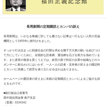
長周新聞の定期購読とカンパの訴え
長周新聞は、いかなる権威に対しても書けない記事は一行もない人民の言論
機関として1955年に創刊されました。
すっかり行き詰まった戦後社会の打開を求める幾千万大衆の願いを結びつけ
て力にしていくために、全国的な読者網、通信網を広げる努力を強めていま
す。また真実の報道を貫くうえでは、経営の面で特定の企業や組織などのス
ポンサーに頼るわけにはいかず、一人一人の読者・支持者の皆さまの購読料
とカンパに依拠して経営を成り立たせるほかはありません。
ホームページの愛読者の皆さまに本紙の定期購読とカンパによるご協力を訴
えるものです。
■銀行振込口座番号
西中国信用金庫 唐戸支店
（普通）0334342