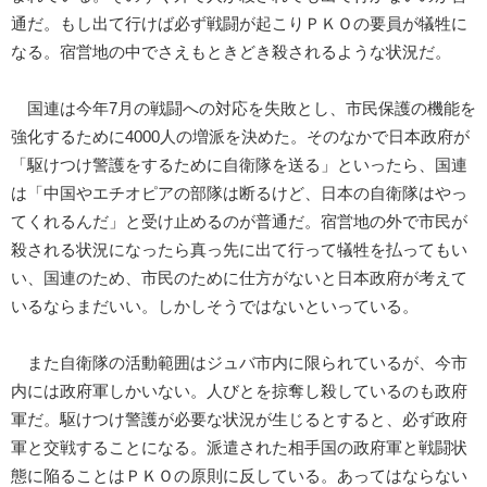
通だ。もし出て行けば必ず戦闘が起こりＰＫＯの要員が犠牲に
なる。宿営地の中でさえもときどき殺されるような状況だ。
国連は今年7月の戦闘への対応を失敗とし、市民保護の機能を
強化するために4000人の増派を決めた。そのなかで日本政府が
「駆けつけ警護をするために自衛隊を送る」といったら、国連
は「中国やエチオピアの部隊は断るけど、日本の自衛隊はやっ
てくれるんだ」と受け止めるのが普通だ。宿営地の外で市民が
殺される状況になったら真っ先に出て行って犠牲を払ってもい
い、国連のため、市民のために仕方がないと日本政府が考えて
いるならまだいい。しかしそうではないといっている。
また自衛隊の活動範囲はジュバ市内に限られているが、今市
内には政府軍しかいない。人びとを掠奪し殺しているのも政府
軍だ。駆けつけ警護が必要な状況が生じるとすると、必ず政府
軍と交戦することになる。派遣された相手国の政府軍と戦闘状
態に陥ることはＰＫＯの原則に反している。あってはならない