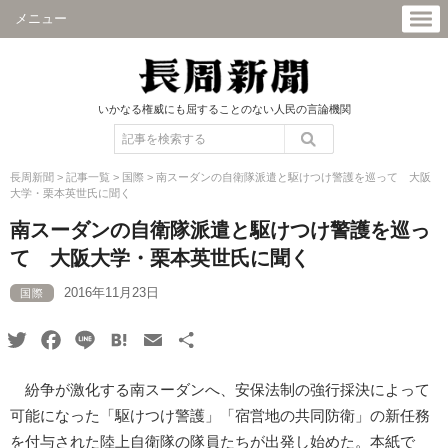
メニュー
いかなる権威にも屈することのない人民の言論機関
長周新聞
>
記事一覧
>
国際
>
南スーダンの自衛隊派遣と駆けつけ警護を巡って 大阪
大学・栗本英世氏に聞く
南スーダンの自衛隊派遣と駆けつけ警護を巡っ
て 大阪大学・栗本英世氏に聞く
2016年11月23日
国際
Twitter
Facebook
Line
Hatena
Email
共
有
紛争が激化する南スーダンへ、安保法制の強行採決によって
可能になった「駆けつけ警護」「宿営地の共同防衛」の新任務
を付与された陸上自衛隊の隊員たちが出発し始めた。本紙で