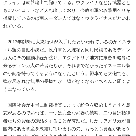
クライナは武器輸出で儲けている。ウクライナなどは武器とと
もにパイロットなど人も出しており、今政府軍の攻撃用ヘリを
操縦しているのは南スーダン人ではなくウクライナ人だといわ
れている。
2013年以降に大統領側が入手したといわれているのがイスラ
エル製の自動小銃だ。政府軍と大統領と同じ民族であるディン
カ人にその自動小銃が渡り、エクアトリア地方に家畜を略奪に
来るディンカ人の若者たちが、それまでなかったイスラエル製
の小銃を持ってくるようになったという。戦車でも大砲でも、
弾が尽きれば無用の長物だが、弾がなくなるとちゃんと届くよ
うになっている。
国際社会が本当に制裁措置によって紛争を収めようとする意
志があるのであれば、一つは完全な武器の禁輸、二つ目は指導
者たちの資産の凍結をすることが有効だ。しかしアメリカが自
国内にある資産を凍結しているものの、もっとも資産があるケ