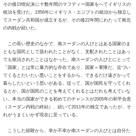
その後19世紀末に十数年間のマフディー国家をへてイギリスの
統治を受けた。1956年にイギリス・エジプトの統治から独立し
てスーダン共和国が成立するが、その後22年間にわたって南北
の内戦が続いた。
この長い歴史のなかで、南スーダンの人びとはある国家のま
ともな国民として扱われたことがなく、支配されたことはあっ
ても統治されたことはなかった。南スーダンの人びとにとって
「国家」とは常に暴力的な存在であり、国家＝軍隊だ。近づい
てくるとだいたい悪いことをするから、できるだけ遠ざかって
暮らしたいという思いがある。従って、国が国民を守ってくれ
るとか、国が国民のことを考えてくれるとはだれも考えていな
い。本当の国家ができる初めてのチャンスが2005年の和平合意
（スーダン内戦の終結）、続いて2011年の独立であったが、そ
れがうまくいかず現在に至っている。
こうした経験から、幸か不幸か南スーダンの人びとは自分た