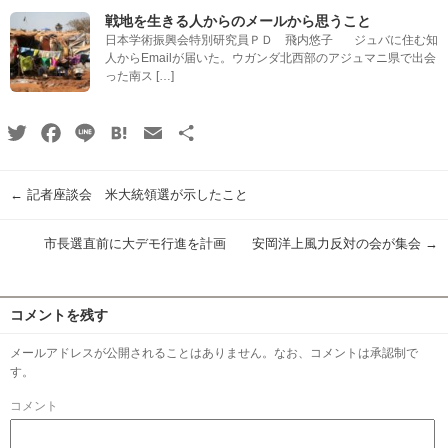
戦地を生きる人からのメールから思うこと
日本学術振興会特別研究員ＰＤ 飛内悠子 ジュバに住む知
人からEmailが届いた。ウガンダ北西部のアジュマニ県で出会
った南ス […]
Twitter
Facebook
Line
Hatena
Email
共
有
←
記者座談会 米大統領選が示したこと
市長選直前に大デモ行進を計画 安岡洋上風力反対の会が集会
→
コメントを残す
メールアドレスが公開されることはありません。なお、コメントは承認制で
す。
コメント