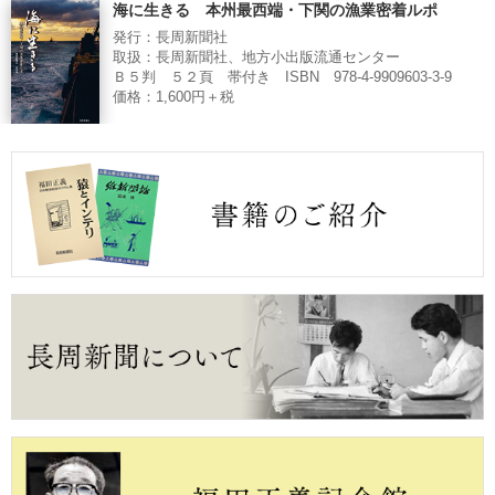
海に生きる 本州最西端・下関の漁業密着ルポ
発行：長周新聞社
取扱：長周新聞社、地方小出版流通センター
Ｂ５判 ５２頁 帯付き ISBN 978-4-9909603-3-9
価格：1,600円＋税