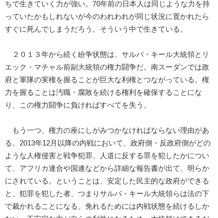
ちで生きていく力が強い。70年前の日本人は同じような力を持
っていたかもしれないが今のわれわれが同じ状況に置かれたら
すぐに死んでしまうだろう。そういう中で生きている。
２０１３年から続く紛争状態は、サルバ・キール大統領とリ
エック・マチャル前副大統領の権力闘争だ。南スーダンでは政
府と軍隊の実権を握ることが巨大な利権とつながっている。権
力を握ることは汚職・腐敗を続ける権利を確保することにな
り、この権力闘争に負ければすべてを失う。
もう一つ、権力の座にしがみつかなければならない理由があ
る。2013年12月以降の内戦において、政府側・反政府側がどの
ような人権侵害と戦争犯罪、人道に反する罪を犯したかについ
て、アフリカ連合や国連などから詳細な報告書が出て、明らか
にされている。ということは、安定した民主的な政府ができる
と、犯罪を犯した者、つまりサルバ・キール大統領らは法の下
で裁かれることになる。免れるためには内戦状態を続けるしか