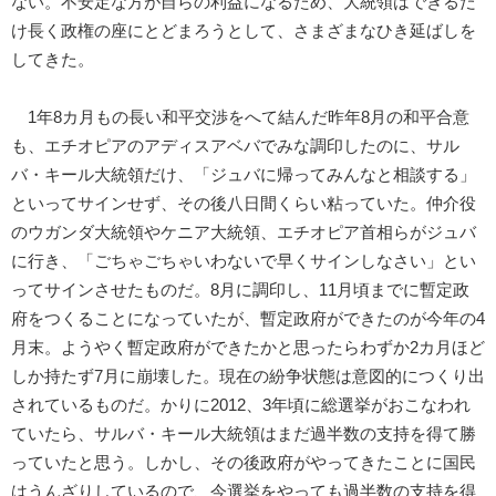
ない。不安定な方が自らの利益になるため、大統領はできるだ
け長く政権の座にとどまろうとして、さまざまなひき延ばしを
してきた。
1年8カ月もの長い和平交渉をへて結んだ昨年8月の和平合意
も、エチオピアのアディスアベバでみな調印したのに、サル
バ・キール大統領だけ、「ジュバに帰ってみんなと相談する」
といってサインせず、その後八日間くらい粘っていた。仲介役
のウガンダ大統領やケニア大統領、エチオピア首相らがジュバ
に行き、「ごちゃごちゃいわないで早くサインしなさい」とい
ってサインさせたものだ。8月に調印し、11月頃までに暫定政
府をつくることになっていたが、暫定政府ができたのが今年の4
月末。ようやく暫定政府ができたかと思ったらわずか2カ月ほど
しか持たず7月に崩壊した。現在の紛争状態は意図的につくり出
されているものだ。かりに2012、3年頃に総選挙がおこなわれ
ていたら、サルバ・キール大統領はまだ過半数の支持を得て勝
っていたと思う。しかし、その後政府がやってきたことに国民
はうんざりしているので、今選挙をやっても過半数の支持を得