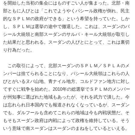
を開始した当初の集会にはものすごい人が集まった。北部・南
部ともに人びとは「これでようやくバシール政権が倒れ、民主
的なＳＰＬＭの政府ができる」という希望を持っていた。しか
し、ＳＰＬＭは選挙の途中で撤退した。これは、スーダンのバ
シール大統領と南部スーダンのサルバ・キール大統領が取引し
た結果だと思われる。スーダンの人びとにとって、これは裏切
り行為だった。
この取引によって、北部スーダンのＳＰＬＭ／ＳＰＬＡのメ
ンバーは捨てられることになり、バシール大統領はこれらの人
びとがいるヌバ山地、青ナイル地方、コルドファン地方に対し
てすぐに戦争を始めた。2010年の総選挙でＳＰＬＭのメンバー
が州知事に選ばれた地域もあったが、それを武力で潰した。今
は忘れられ日本国内でも報道されなくなっているが、スーダン
でも、ダルフールも含めてこれらの地域は今も内戦状態だ。そ
もそもスーダン政府は内戦によって政権を維持している。そう
いう意味で南スーダンはスーダンのまねをしているといえる。