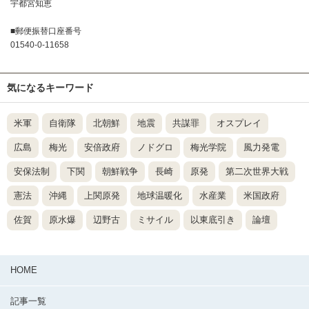
宇都宮知恵
■郵便振替口座番号
01540-0-11658
気になるキーワード
米軍
自衛隊
北朝鮮
地震
共謀罪
オスプレイ
広島
梅光
安倍政府
ノドグロ
梅光学院
風力発電
安保法制
下関
朝鮮戦争
長崎
原発
第二次世界大戦
憲法
沖縄
上関原発
地球温暖化
水産業
米国政府
佐賀
原水爆
辺野古
ミサイル
以東底引き
論壇
HOME
記事一覧