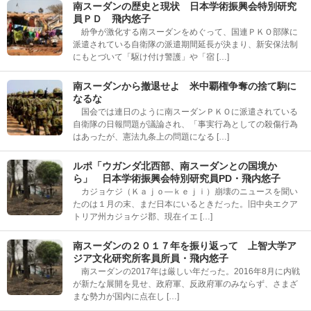
南スーダンの歴史と現状 日本学術振興会特別研究
員ＰＤ 飛内悠子
紛争が激化する南スーダンをめぐって、国連ＰＫＯ部隊に
派遣されている自衛隊の派遣期間延長が決まり、新安保法制
にもとづいて「駆け付け警護」や「宿 […]
南スーダンから撤退せよ 米中覇権争奪の捨て駒に
なるな
国会では連日のように南スーダンＰＫＯに派遣されている
自衛隊の日報問題が議論され、「事実行為としての殺傷行為
はあったが、憲法九条上の問題になる […]
ルポ「ウガンダ北西部、南スーダンとの国境か
ら」 日本学術振興会特別研究員PD・飛内悠子
カジョケジ（Ｋａｊｏ―ｋｅｊｉ）崩壊のニュースを聞い
たのは１月の末、まだ日本にいるときだった。旧中央エクア
トリア州カジョケジ郡、現在イエ […]
南スーダンの２０１７年を振り返って 上智大学ア
ジア文化研究所客員所員・飛内悠子
南スーダンの2017年は厳しい年だった。2016年8月に内戦
が新たな展開を見せ、政府軍、反政府軍のみならず、さまざ
まな勢力が国内に点在し […]