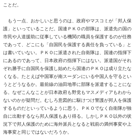
ことだ。
もう一点、おかしいと思うのは、政府やマスコミが「邦人保
護」といっていることだ。国連ＰＫＯの部隊は、派遣先の国の
市民や人道援助に従事している機関の職員を保護するのが任務
であって、どこにも「自国民を保護する責任を負っている」と
は書いていない。ＰＫＯに派遣された自衛隊は、国連の指揮下
にあるのであって、日本政府の指揮下にはない。派遣国がそれ
ぞれ勝手に自国民を保護し始めたら国連のＰＫＯは成り立たな
くなる。たとえば中国軍が南スーダンにいる中国人を守るとい
うとどうなるか。最前線の油田地帯に部隊を派遣することにな
る。なぜこんなことが日本政府も野党もマスメディアもわから
ないのかが疑問だ。むしろ意図的に駆けつけ警護が邦人を保護
するものだといっているように思う。ＰＫＯでなく自衛隊が独
自に出動するなら邦人保護もあり得る。しかしＰＫＯ以外の状
況下で邦人保護のために海外派兵となると戦前の満州事変や上
海事変と同じではないだろうか。