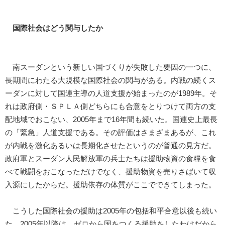
国際社会はどう関与したか
南スーダンという新しい国づくりが失敗した要因の一つに、
長期間にわたる大規模な国際社会の関与がある。内戦の続くス
ーダンに対して国連主導の人道支援が始まったのが1989年。そ
れは政府側・ＳＰＬＡ側どちらにも合意をとりつけて両方の支
配地域でおこない、2005年まで16年間も続いた。国連史上最長
の「緊急」人道支援である。その評価はさまざまあるが、これ
が内戦を激化あるいは長期化させたというのが普通の見方だ。
政府軍とスーダン人民解放軍の兵士たちは援助物資の食糧を食
べて戦闘をおこなっただけでなく、援助物資を売りさばいて収
入源にしたからだ。援助依存の体質がここでできてしまった。
こうした国際社会の援助は2005年の包括和平合意以後も続い
た。2005年以降は、ゼロから国をつくる援助をしたわけだから