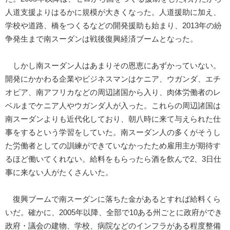
人道支援よりはるかに規模が大きくなった。人道援助に加え、
学校や道路、橋をつくるなどの開発援助も始まり、2013年の紛
争発生まで南スーダンは戦後復興経済ブームとなった。
しかし南スーダン人はあまりその恩恵にあずかっていない。
開発にかかわる企業やビジネスマンはケニア、ウガンダ、エチ
オピア、南アフリカなどの周辺諸国から入り、肉体労働者のレ
ベルまでケニア人やウガンダ人が入った。これらの周辺諸国は
南スーダンよりも近代化しており、朝八時に来て与えられた仕
事をするという学習をしていた。南スーダン人の多くがそうし
た労働者としての訓練ができていなかったため雇用主が期待す
るほど働いてくれない。給料をもらったら酒を飲んで2、3日仕
事に来ない人がたくさんいた。
復興ブームで南スーダンに落ちた金があるとすれば給料くら
いだ。確かに、2005年以降、全部で10ある州ごとに政府ができ
政府・議会の建物、学校、病院などのインフラがある程度整備