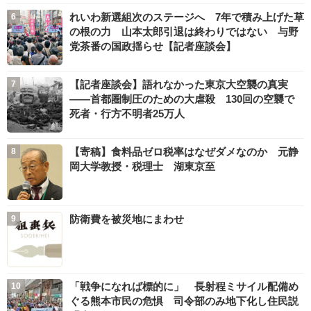
れいわ新選組次のステージへ 7年で積み上げた草
の根の力 山本太郎引退は終わりではない 与野
党茶番の国政揺らせ【記者座談会】
【記者座談会】語れなかった東京大空襲の真実
――首都圏制圧のための大虐殺 130回の空襲で
死者・行方不明者25万人
【寄稿】食料品ゼロ税率はなぜダメなのか 元静
岡大学教授・税理士 湖東京至
防衛費を被災地にまわせ
「戦争になれば標的に」 長射程ミサイル配備め
ぐる熊本市民の危惧 司令部のみ地下化し住民説