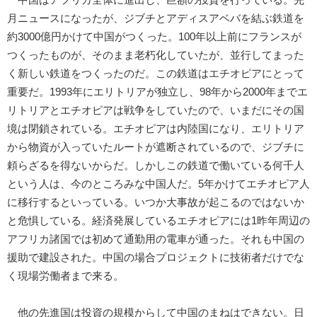
月ニュースになったが、ジブチとアディスアベバを結ぶ鉄道を
約3000億円かけて中国がつくった。100年以上前にフランスが
つくったものが、そのまま老朽化していたが、並行してまった
く新しい鉄道をつくったのだ。この鉄道はエチオピアにとって
重要だ。1993年にエリトリアが独立し、98年から2000年までエ
リトリアとエチオピアは戦争をしていたので、いまだにその国
境は閉鎖されている。エチオピアは内陸国になり、エリトリア
から物資が入っていたルートが遮断されているので、ジブチに
頼らざるを得ないからだ。しかしこの鉄道で働いている何千人
という人は、今のところみな中国人だ。5年かけてエチオピア人
に移行するといっている。いつか大事故が起こるのではないか
と危惧している。経済発展しているエチオピアには1昨年周辺の
アフリカ諸国では初めて通勤用の電車が通った。それも中国の
援助で建設された。中国の場合プロジェクトに技術者だけでな
く現場労働者まで来る。
他の先進国は投資の規模からして中国のまねはできない。日