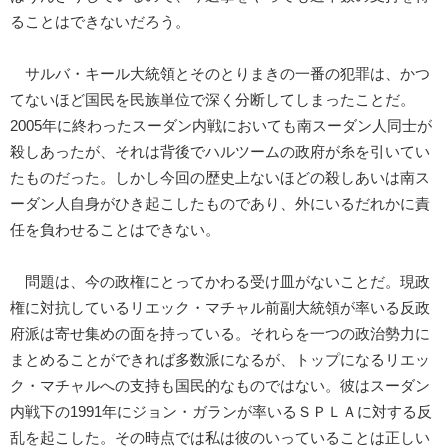
ることはできないだろう。
サルバ・キール大統領とそのとりまきの一番の犯罪は、かつ
てないほど国民を民族単位で深く分断してしまったことだ。
2005年に終わったスーダン内戦においても南スーダン人同士が
殺しあったが、それは背後でハルツームの政府が糸を引いてい
たものだった。しかし今回の歴史上ないほどの殺しあいは南ス
ーダン人自身がひき起こしたものであり、外にいるだれかに責
任を負わせることはできない。
問題は、今の政権にとってかわる受け皿がないことだ。現政
権に対抗しているリエック・マチャル前副大統領が率いる反政
府派は寄せ集めの面を持っている。それらを一つの政治勢力に
まとめることができれば多数派になるが、トップになるリエッ
ク・マチャルへの支持も国民的なものではない。彼はスーダン
内戦下の1991年にジョン・ガランが率いるＳＰＬＡに対する反
乱を起こした。その時点では私は彼のいっていることは正しい