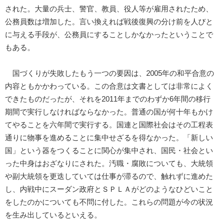
された。大量の兵士、警官、教員、役人等が雇用されたため、
公務員数は増加した。言い換えれば戦後復興の分け前を人びと
に与える手段が、公務員にすることしかなかったということで
もある。
国づくりが失敗したもう一つの要因は、2005年の和平合意の
内容ともかかわっている。この合意は文書としては非常によく
できたものだったが、それを2011年までのわずか6年間の移行
期間で実行しなければならなかった。普通の国が何十年もかけ
てやることを六年間で実行する。国連と国際社会はその工程表
通りに物事を進めることに集中せざるを得なかった。「新しい
国」という器をつくることに関心が集中され、国民・社会とい
った中身はおざなりにされた。汚職・腐敗についても、大統領
や副大統領を更迭していては仕事が滞るので、触れずに進めた
し、内戦中にスーダン政府とＳＰＬＡがどのようなひどいこと
をしたのかについても不問に付した。これらの問題が今の状況
を生み出しているといえる。