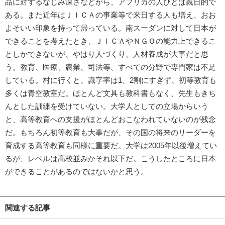
品に対するなじみ深さなどから、アフリカの人びとは親日的で
ある。また近年はＪＩＣＡの事業等で来日する人も増え、おお
よそいい印象を持って帰っている。南スーダンに対して日本が
できることを考えたとき、ＪＩＣＡやＮＧＯの能力上できるこ
としかできないが、やはり人づくり、人材養成が大事だと思
う。教育、医療、農業、司法等、すべての分野で専門家は不足
している。村に行くと、識字率は1、2割にすぎず、初等教育も
多くは青空教室だ。ほとんど文具も教科書もなく、先生もきち
んとした訓練を受けていない。大学人としての立場からいう
と、高等教育への支援がほとんどおこなわれていないのが残念
だ。もちろん初等教育も大事だが、その国の将来のリーダーを
育成する高等教育も同様に重要だ。大学は2005年以後増えてい
るが、レベルは高校並みかそれ以下だ。こうしたところに日本
ができることがあるのではないかと思う。
関連する記事