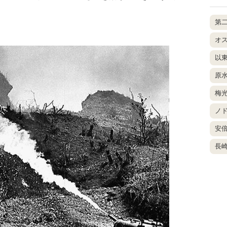
第
オ
以
原
梅
ノ
安
長