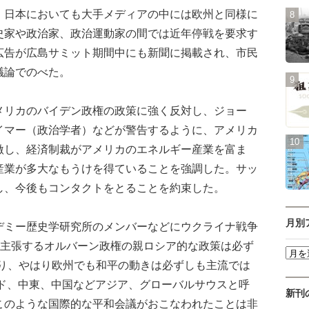
日本においても大手メディアの中には欧州と同様に
史家や政治家、政治運動家の間では近年停戦を要求す
広告が広島サミット期間中にも新聞に掲載され、市民
議論でのべた。
リカのバイデン政権の政策に強く反対し、ジョー
イマー（政治学者）などが警告するように、アメリカ
激し、経済制裁がアメリカのエネルギー産業を富ま
産業が多大なもうけを得ていることを強調した。サッ
し、今後もコンタクトをとることを約束した。
月別
ミー歴史学研究所のメンバーなどにウクライナ戦争
が主張するオルバーン政権の親ロシア的な政策は必ず
あり、やはり欧州でも和平の動きは必ずしも主流では
ンド、中東、中国などアジア、グローバルサウスと呼
新刊
このような国際的な平和会議がおこなわれたことは非