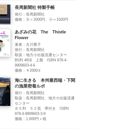
長周新聞社 特製手帳
発行：長周新聞社
価格：大＝2000円、小＝1500円
あざみの花 The Thistle
Flower
著者：古川豊子
発行：長周新聞社
取扱：地方小出版流通センター
B5判 48項 上製 ISBN 978-4-
9909603-4-6
価格：￥2000Ｅ
海に生きる 本州最西端・下関
の漁業密着ルポ
発行：長周新聞社
取扱：長周新聞社、地方小出版流通
センター
Ｂ５判 ５２頁 帯付き ISBN
978-4-9909603-3-9
価格：1,600円＋税