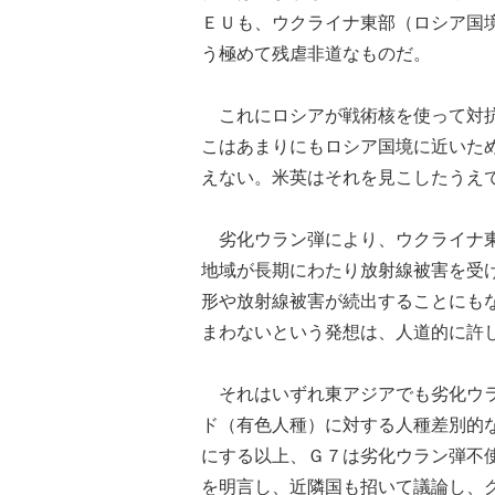
ＥＵも、ウクライナ東部（ロシア国
う極めて残虐非道なものだ。
これにロシアが戦術核を使って対抗
こはあまりにもロシア国境に近いた
えない。米英はそれを見こしたうえ
劣化ウラン弾により、ウクライナ東
地域が長期にわたり放射線被害を受
形や放射線被害が続出することにも
まわないという発想は、人道的に許
それはいずれ東アジアでも劣化ウラ
ド（有色人種）に対する人種差別的
にする以上、Ｇ７は劣化ウラン弾不
を明言し、近隣国も招いて議論し、