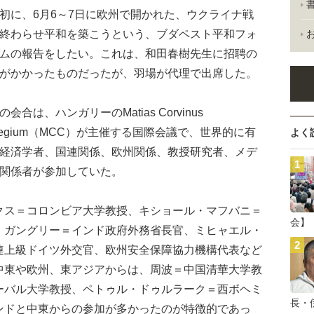
に、6月6～7日に欧州で開かれた、ウクライナ戦
終わらせ平和を築こうという、ブダペスト平和フォ
ムの報告をしたい。これは、和田春樹先生に招聘の
がかかったものだったが、羽場が代理で出席した。
会合は、ハンガリーのMatias Corvinus
llegium（MCC）が主催する国際会議で、世界的に有
よく
経済学者、国連関係、欧州関係、教授研究者、メデ
関係者が参加していた。
ス＝コロンビア大学教授、キショール・マフバニ＝
会】
・ガングリー＝インド政府外務省長官、ミヒャエル・
連上級ドイツ外交官、欧州安全保障協力機構代表など
中東や欧州、東アジアからは、周波＝中国清華大学教
ーバル大学教授、ペトゥル・ドゥルラーク＝西ボヘミ
長・
ンドと中東からの参加が多かったのが特徴的であっ