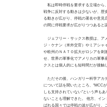
私は即時停戦を要求する立場から、
戦争に反対する動きは少ないが、歴
る動きが広がり、停戦の署名や意見
の間に停戦要求が広がりつつあると
ジェフリー・サックス教授は、アメ
ジ・ケナン（米外交官）やミアシャ
や欧州のＮＡＴＯ拡大がロシアを刺
せ、世界の軍事化でアメリカの軍事
クスとは個人的にも短時間だが接触
ただその後、ハンガリー科学アカデ
について話を聞いたところ、“MCC
しも支持されていない”という声も
ないことも理解できた。 他方、イ
ばれる国々では停戦の波が広がり、