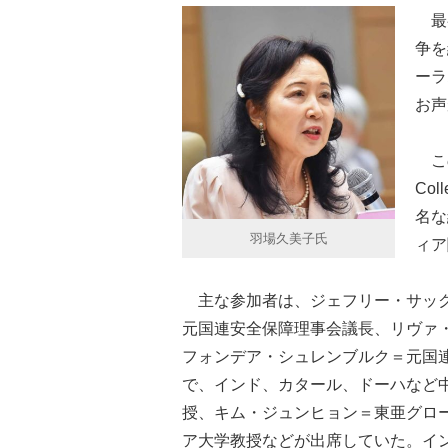
最初
争を
ーラ
お声
この
Co
名な
羽場久美子氏
ィア
主な参加者は、ジェフリー・サック
元国連安全保障理事会議長、リヴァ
フォンデア・シュレンブルク＝元国
で、インド、カタール、ドーハなど
授、キム・ジュンヒョン＝東亜グロ
ア大学教授などが出席していた。イ