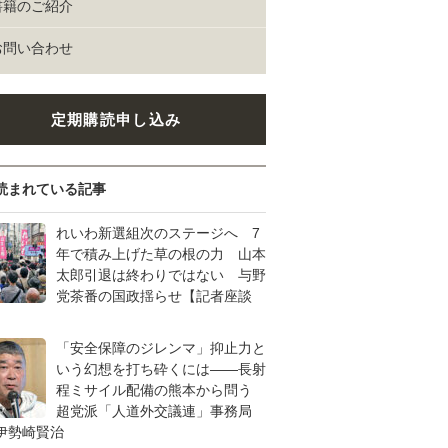
書籍のご紹介
お問い合わせ
定期購読申し込み
読まれている記事
れいわ新選組次のステージへ 7
年で積み上げた草の根の力 山本
太郎引退は終わりではない 与野
党茶番の国政揺らせ【記者座談
「安全保障のジレンマ」抑止力と
いう幻想を打ち砕くには――長射
程ミサイル配備の熊本から問う
超党派「人道外交議連」事務局
伊勢崎賢治