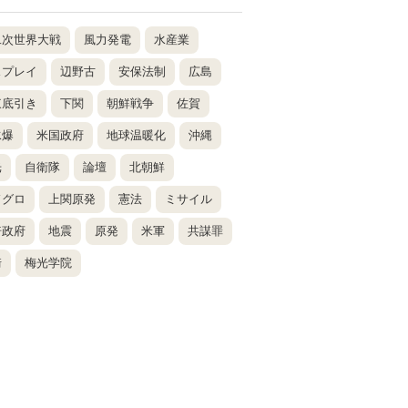
二次世界大戦
風力発電
水産業
スプレイ
辺野古
安保法制
広島
東底引き
下関
朝鮮戦争
佐賀
水爆
米国政府
地球温暖化
沖縄
光
自衛隊
論壇
北朝鮮
ドグロ
上関原発
憲法
ミサイル
倍政府
地震
原発
米軍
共謀罪
崎
梅光学院