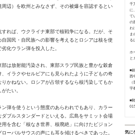
千
境周辺）を欧州とみなさず、その被爆を容認するとい
に
て
の
わ
すれば、ウクライナ東部で核戦争になる。だが、そ
ま
め自国民・自民族への影響を考えるとロシアは核を使
る
で劣化ウラン弾を投入した。
ホ
と
部は放射能汚染され、東部スラブ民族と豊かな穀倉
■
け、イラクやセルビアにも見られたように子どもの奇
西
なりかねない。ロシアが占領するなら核汚染してもか
（普
宇
しがたい。
■
01
ン弾を使うという態度のあらわれでもあり、カラー
なダブルスタンダードといえる。広島をサミット会場
使用を含む「核なき世界、核廃絶」に向けたビジョン
気に
グローバルサウスの声にも耳を傾けるべきであった。