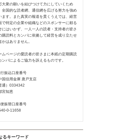
万大衆の願いを結びつけて力にしていくため
、全国的な読者網、通信網を広げる努力を強め
います。また真実の報道を貫くうえでは、経営
面で特定の企業や組織などのスポンサーに頼る
けにはいかず、一人一人の読者・支持者の皆さ
の購読料とカンパに依拠して経営を成り立たせ
ほかはありません。
ームページの愛読者の皆さまに本紙の定期購読
カンパによるご協力を訴えるものです。
銀行振込口座番号
中国信用金庫 唐戸支店
通）0334342
都宮知恵
郵便振替口座番号
540-0-11658
なるキーワード