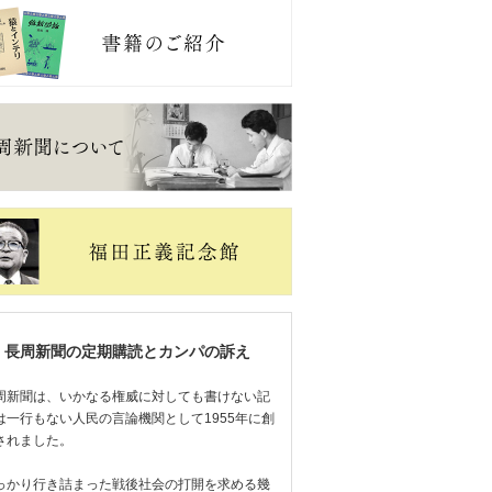
長周新聞の定期購読とカンパの訴え
周新聞は、いかなる権威に対しても書けない記
は一行もない人民の言論機関として1955年に創
されました。
っかり行き詰まった戦後社会の打開を求める幾