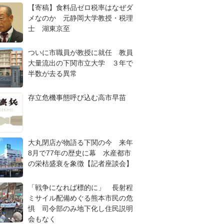
【寄稿】食料品ゼロ税率はなぜダ
メなのか 元静岡大学教授・税理
士 湖東京至
ついに市職員が教授に就任 教員
大量流出の下関市立大学 ３年で
半数が去る異常
存立危機事態呼び込む高市早苗
大丸閉店が物語る下関の今 来年
8月で77年の歴史に幕 水産都市
の栄枯盛衰を象徴【記者座談会】
「戦争になれば標的に」 長射程
ミサイル配備めぐる熊本市民の危
惧 司令部のみ地下化し住民説明
会もなく