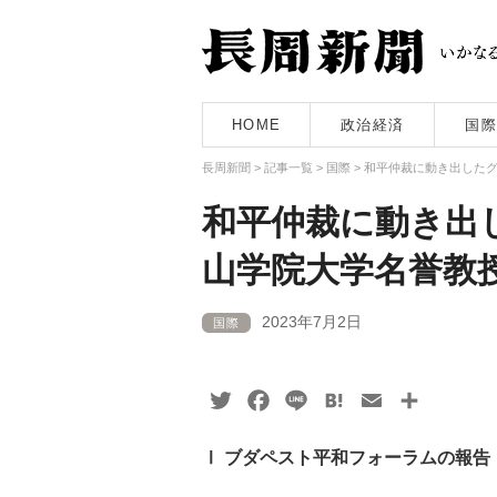
HOME
政治経済
国際
長周新聞
>
記事一覧
>
国際
>
和平仲裁に動き出した
和平仲裁に動き出
山学院大学名誉教
2023年7月2日
国際
Twitter
Facebook
Line
Hatena
Email
共
有
Ⅰ ブダペスト平和フォーラムの報告