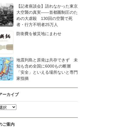
【記者座談会】語れなかった東京
大空襲の真実――首都圏制圧のた
めの大虐殺 130回の空襲で死
者・行方不明者25万人
防衛費を被災地にまわせ
地震列島と原発は共存できず 未
知も含め全国に6000もの断層
「安全」といえる場所ないと専門
家指摘
アーカイブ
のご案内