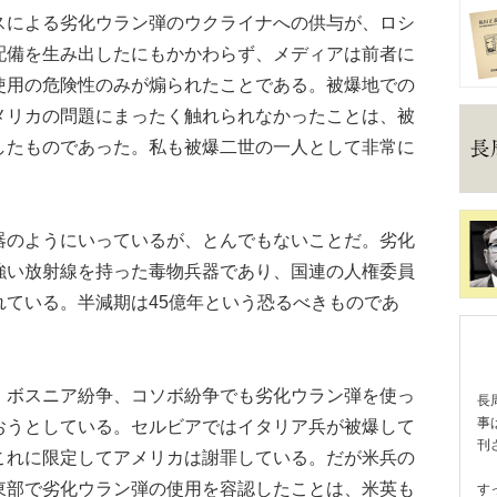
による劣化ウラン弾のウクライナへの供与が、ロシ
配備を生み出したにもかかわらず、メディアは前者に
使用の危険性のみが煽られたことである。被爆地での
メリカの問題にまったく触れられなかったことは、被
したものであった。私も被爆二世の一人として非常に
のようにいっているが、とんでもないことだ。劣化
強い放射線を持った毒物兵器であり、国連の人権委員
れている。半減期は45億年という恐るべきものであ
ボスニア紛争、コソボ紛争でも劣化ウラン弾を使っ
長
事
おうとしている。セルビアではイタリア兵が被爆して
刊
これに限定してアメリカは謝罪している。だが米兵の
東部で劣化ウラン弾の使用を容認したことは、米英も
す