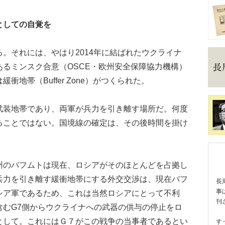
としての自覚を
。それには、やはり2014年に結ばれたウクライナ
るミンスク合意（OSCE・欧州安全保障協力機構）
地帯（Buffer Zone）がつくられた。
装地帯であり、両軍が兵力を引き離す場所だ。何度
ることではない。国境線の確定は、その後時間を掛け
のバフムトは現在、ロシアがそのほとんどを占拠し
兵力を引き離す緩衝地帯にする外交交渉は、現在バフ
長
事
シア軍であるため、これは当然ロシアにとって不利
刊
含むG7側からウクライナへの武器の供与の停止をロ
として。これにはＧ７がこの戦争の当事者であるとい
す