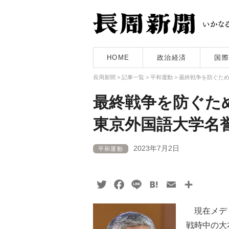
HOME
政治経済
国際
長周新聞
>
記事一覧
>
平和運動
>
最終戦争を防ぐた
最終戦争を防ぐた
東京外国語大学名
2023年7月2日
平和運動
Twitter
Facebook
Line
Hatena
Email
共
有
現在メディ
戦時中の大