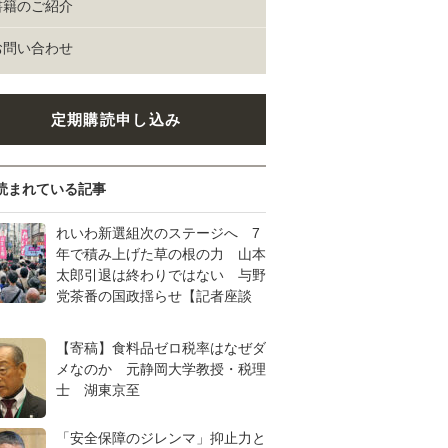
書籍のご紹介
お問い合わせ
定期購読申し込み
読まれている記事
れいわ新選組次のステージへ 7
年で積み上げた草の根の力 山本
太郎引退は終わりではない 与野
党茶番の国政揺らせ【記者座談
【寄稿】食料品ゼロ税率はなぜダ
メなのか 元静岡大学教授・税理
士 湖東京至
「安全保障のジレンマ」抑止力と