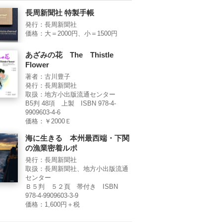
長周新聞社 特製手帳
発行：長周新聞社
価格：大＝2000円、小＝1500円
あざみの花 The Thistle
Flower
著者：古川豊子
発行：長周新聞社
取扱：地方小出版流通センター
B5判 48項 上製 ISBN 978-4-
9909603-4-6
価格：￥2000Ｅ
海に生きる 本州最西端・下関
の漁業密着ルポ
発行：長周新聞社
取扱：長周新聞社、地方小出版流通
センター
Ｂ５判 ５２頁 帯付き ISBN
978-4-9909603-3-9
価格：1,600円＋税