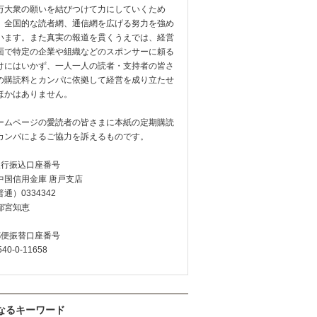
万大衆の願いを結びつけて力にしていくため
、全国的な読者網、通信網を広げる努力を強め
います。また真実の報道を貫くうえでは、経営
面で特定の企業や組織などのスポンサーに頼る
けにはいかず、一人一人の読者・支持者の皆さ
の購読料とカンパに依拠して経営を成り立たせ
ほかはありません。
ームページの愛読者の皆さまに本紙の定期購読
カンパによるご協力を訴えるものです。
銀行振込口座番号
中国信用金庫 唐戸支店
通）0334342
都宮知恵
郵便振替口座番号
540-0-11658
なるキーワード