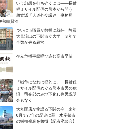
いう幻想を打ち砕くには――長射
程ミサイル配備の熊本から問う
超党派「人道外交議連」事務局
伊勢崎賢治
ついに市職員が教授に就任 教員
大量流出の下関市立大学 ３年で
半数が去る異常
存立危機事態呼び込む高市早苗
「戦争になれば標的に」 長射程
ミサイル配備めぐる熊本市民の危
惧 司令部のみ地下化し住民説明
会もなく
大丸閉店が物語る下関の今 来年
8月で77年の歴史に幕 水産都市
の栄枯盛衰を象徴【記者座談会】