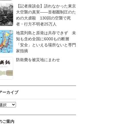
【記者座談会】語れなかった東京
大空襲の真実――首都圏制圧のた
めの大虐殺 130回の空襲で死
者・行方不明者25万人
地震列島と原発は共存できず 未
知も含め全国に6000もの断層
「安全」といえる場所ないと専門
家指摘
防衛費を被災地にまわせ
アーカイブ
のご案内