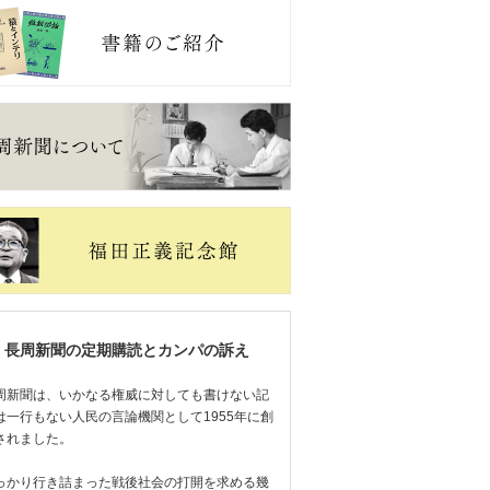
長周新聞の定期購読とカンパの訴え
周新聞は、いかなる権威に対しても書けない記
は一行もない人民の言論機関として1955年に創
されました。
っかり行き詰まった戦後社会の打開を求める幾