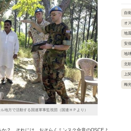
自
オ
地
安
地
北
上
梅
ール地方で活動する国連軍事監視団（国連ＨＰより）
か？ それには、おそらくミンスク合意のOSCEよ