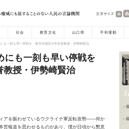
社会
教育文化
山口県
平和運動
めにも一刻も早い停戦を 東京外国語大学名誉教授・伊勢崎賢治
めにも一刻も早い停戦を
誉教授・伊勢崎賢治
アを賑わせているウクライナ軍反転攻勢――何か
本営報道を思わせるものがあり、僕が日頃から懇意