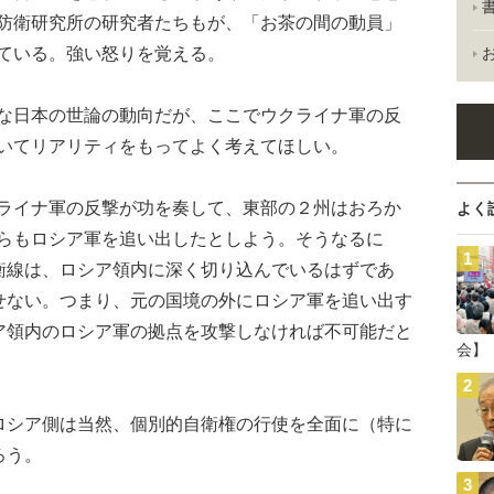
防衛研究所の研究者たちもが、「お茶の間の動員」
ている。強い怒りを覚える。
日本の世論の動向だが、ここでウクライナ軍の反
いてリアリティをもってよく考えてほしい。
イナ軍の反撃が功を奏して、東部の２州はおろか
よく
らもロシア軍を追い出したとしよう。そうなるに
衡線は、ロシア領内に深く切り込んでいるはずであ
せない。つまり、元の国境の外にロシア軍を追い出す
ア領内のロシア軍の拠点を攻撃しなければ不可能だと
会】
シア側は当然、個別的自衛権の行使を全面に（特に
ろう。