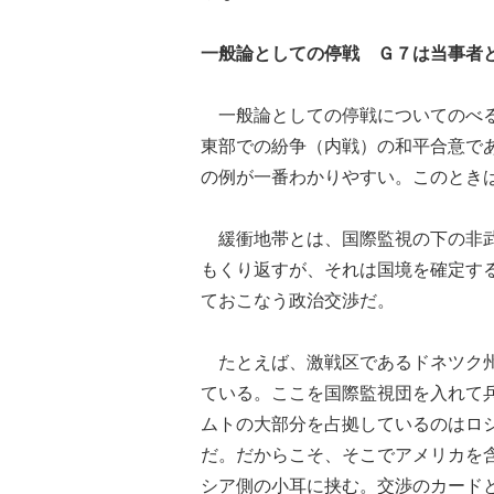
一般論としての停戦 Ｇ７は当事者
一般論としての停戦についてのべる
東部での紛争（内戦）の和平合意であ
の例が一番わかりやすい。このときは緩衝
緩衝地帯とは、国際監視の下の非武
もくり返すが、それは国境を確定す
ておこなう政治交渉だ。
たとえば、激戦区であるドネツク州
ている。ここを国際監視団を入れて
ムトの大部分を占拠しているのはロ
だ。だからこそ、そこでアメリカを
シア側の小耳に挟む。交渉のカード