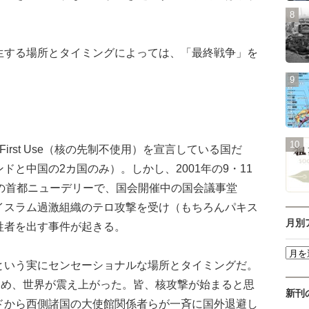
する場所とタイミングによっては、「最終戦争」を
irst Use（核の先制不使用）を宣言している国だ
と中国の2カ国のみ）。しかし、2001年の9・11
の首都ニューデリーで、国会開催中の国会議事堂
イスラム過激組織のテロ攻撃を受け（もちろんパキス
月別
牲者を出す事件が起きる。
いう実にセンセーショナルな場所とタイミングだ。
ため、世界が震え上がった。皆、核攻撃が始まると思
新刊
ドから西側諸国の大使館関係者らが一斉に国外退避し