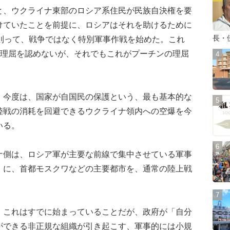
、ウクライナ東部のロシア系住民が民族自決権を要
けていたことを前提に、ロシアはそれを助けるために
長・
に則って、戦争ではなく特別軍事作戦を始めた。これ
の理屈を認めないが、それでもこれがプーチンの理屈
今度は、国家が自国民の保護という、最も基本的な
陸戦の消耗を回避できるウクライナ領内への空爆を今
いる。
側は、ロシア軍が主要な前線で集中させている軍事
）に、首都モスクワなどの主要都市を、通常の陸上戦
これはすでに始まっていることだが、政府が「自分
ができる非正規な組織が引き起こす、軍事的には小規