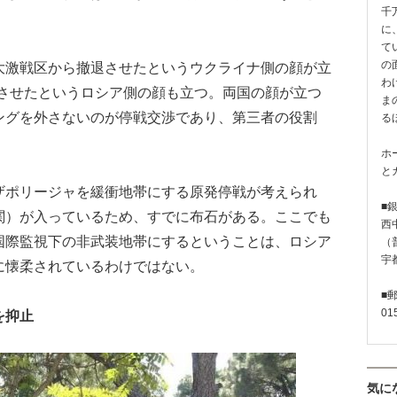
千
に
て
の
激戦区から撤退させたというウクライナ側の顔が立
わ
止させたというロシア側の顔も立つ。両国の顔が立つ
ま
ングを外さないのが停戦交渉であり、第三者の役割
る
ホ
と
ポリージャを緩衝地帯にする原発停戦が考えられ
■
関）が入っているため、すでに布石がある。ここでも
西
国際監視下の非武装地帯にするということは、ロシア
（普
宇
に懐柔されているわけではない。
■
01
を抑止
気に