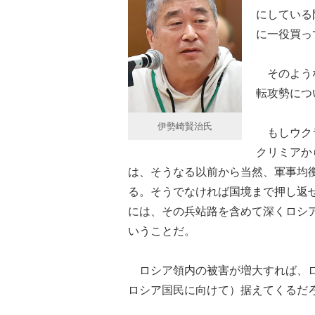
にしている
に一役買っ
そのような
転攻勢につ
伊勢崎賢治氏
もしウクラ
クリミアか
は、そうなる以前から当然、軍事均
る。そうでなければ国境まで押し返
には、その兵站路を含めて深くロシ
いうことだ。
ロシア領内の被害が増大すれば、ロ
ロシア国民に向けて）据えてくるだ