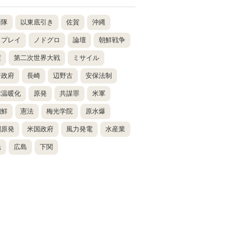
衛隊
以東底引き
佐賀
沖縄
スプレイ
ノドグロ
論壇
朝鮮戦争
震
第二次世界大戦
ミサイル
倍政府
長崎
辺野古
安保法制
球温暖化
原発
共謀罪
米軍
朝鮮
憲法
梅光学院
原水爆
関原発
米国政府
風力発電
水産業
光
広島
下関