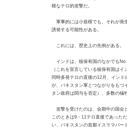
模なテロ的攻撃だ。
軍事的には小規模でも、それが発生
誘発する可能性がある。
これには、歴史上の先例がある。
インドは、核保有国のなかでもNo F
（これを宣言している核保有国はインド
同時多発テロの直後の12月、インド
が、パキスタン軍とつながりをもつ
タン政府は関与を否定）、多数の犠
攻撃を受けたのは、会期中の国会と
このときは9・11テロ直後であった
い、パキスタンの首都イスラマバー