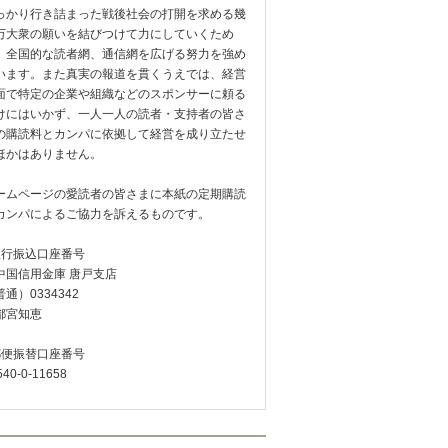
っかり行き詰まった戦後社会の打開を求める幾
万大衆の願いを結びつけて力にしていくため
、全国的な読者網、通信網を広げる努力を強め
います。また真実の報道を貫くうえでは、経営
面で特定の企業や組織などのスポンサーに頼る
けにはいかず、一人一人の読者・支持者の皆さ
の購読料とカンパに依拠して経営を成り立たせ
ほかはありません。
ームページの愛読者の皆さまに本紙の定期購読
カンパによるご協力を訴えるものです。
銀行振込口座番号
中国信用金庫 唐戸支店
通）0334342
都宮知恵
郵便振替口座番号
540-0-11658