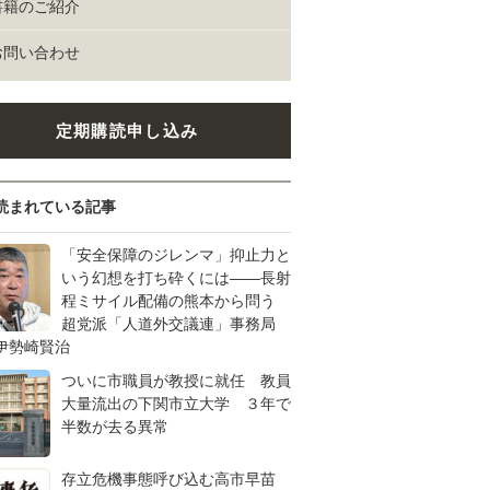
書籍のご紹介
お問い合わせ
定期購読申し込み
読まれている記事
「安全保障のジレンマ」抑止力と
いう幻想を打ち砕くには――長射
程ミサイル配備の熊本から問う
超党派「人道外交議連」事務局
伊勢崎賢治
ついに市職員が教授に就任 教員
大量流出の下関市立大学 ３年で
半数が去る異常
存立危機事態呼び込む高市早苗