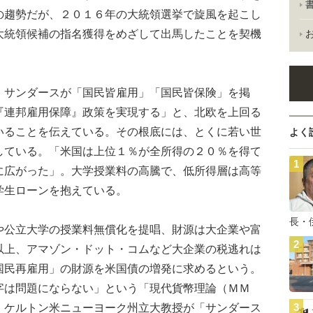
の趨勢だが、２０１６年の大統領選挙で旋風を起こし
大統領候補の指名獲得をめざして出馬したことを契機
サンダースが「国民皆雇用」「国民皆保険」を掲
『連邦雇用保障』政策を実現する」と、北欧を上回る
いることを伝えている。その根底には、とくに若い世
よく
している。「米国は上位１％が全所得の２０％を得て
に広がった」。大学授業料の高騰で、低所得層は高等
学生ローンを抱えている。
長・
公立大学の授業料無償化を提唱、財源は大企業や富
以上、アマゾン・ドット・コムなど大企業の税逃れは
国民再雇用」の財源を米国債の増発に求めるという。
字は問題にならない」という「現代貨幣理論（ＭＭ
・ケルトン米ニューヨーク州立大教授が「サンダース