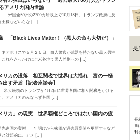
億万長者の独裁はいらない」 過去最大700万人がトラン
るアメリカ国内世論
掲載） 米国全50州の2700カ所以上で10月18日、トランプ政府に反
王様などいらな […]
Black Lives Matter！（黒人の命も大切だ）」
ネアポリスで５月２５日、白人警官が武器を持たない黒人男性
これをきっかけに全米各地で黒人差別への […]
メリカの没落 相互関税で世界は大揺れ 富の一極
み出す矛盾【記者座談会】
載） 米大統領のトランプが4月2日に世界各国に相互関税をかける
、アメリカのみならず各国 […]
メリカ」の現実 世界覇権どころではない国内の疲
長
事
困先進国の実態 年明けから株価が過去最高値を更新するなど
刊
と対照的に、アメ […]