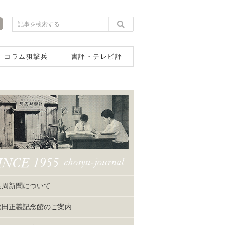
コラム狙撃兵
書評・テレビ評
長周新聞について
福田正義記念館のご案内