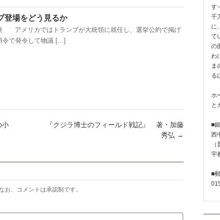
す
千
ンプ登場をどう見るか
に
映 アメリカではトランプが大統領に就任し、選挙公約で掲げ
て
令で発令して物議 […]
の
わ
ま
る
ホ
と
の小
『クジラ博士のフィールド戦記』 著・加藤
■
秀弘
→
西
（普
宇
■
01
なお、コメントは承認制です。