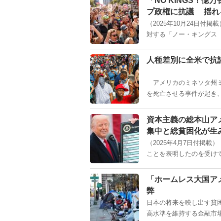
「NO KINGS！
プ政権に抗議 揺れ
（2025年10月24日付
対する「ノー・キングス（
人種差別に全米で抗議 「
アメリカのミネソタ州ミ
を死亡させる事件が起き、
資本主義の総本山ア
集中と総貧困化が生
（2025年4月7日付掲
ことを表明したのを受けて
「ホームレス大国ア
弊
日本の将来を映し出す貧
高水準を維持する金融市場