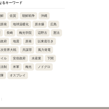
なるキーワード
朝鮮
佐賀
朝鮮戦争
沖縄
関原発
地球温暖化
原水爆
広島
壇
長崎
梅光学院
辺野古
憲法
国政府
地震
原発
以東底引き
二次世界大戦
共謀罪
風力発電
サイル
安倍政府
水産業
下関
保法制
米軍
梅光
ノドグロ
衛隊
オスプレイ
|