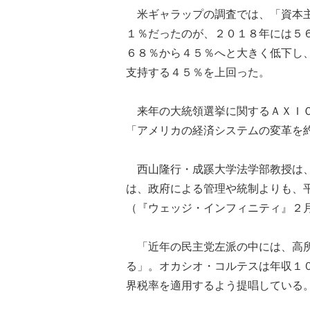
米ギャラップの調査では、「資本主
１％だったのが、２０１８年には５
６８％から４５％へと大きく低下し
支持する４５％を上回った。
来年の大統領選挙に関するＡＸＩＯ
「アメリカの経済システムの変革を
西山隆行・成蹊大学法学部教授は、
は、政府による管理や統制よりも、
（『ウェッジ・インフィニティ』２
「近年の民主党左派の中には、高所
る」。オカシオ・コルテスは年収１
界税率を適用するよう提唱している