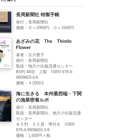
長周新聞社 特製手帳
発行：長周新聞社
価格：大＝2000円、小＝1500円
あざみの花 The Thistle
Flower
著者：古川豊子
発行：長周新聞社
取扱：地方小出版流通センター
B5判 48項 上製 ISBN 978-4-
9909603-4-6
価格：￥2000Ｅ
海に生きる 本州最西端・下関
の漁業密着ルポ
発行：長周新聞社
取扱：長周新聞社、地方小出版流通
センター
Ｂ５判 ５２頁 帯付き ISBN
978-4-9909603-3-9
価格：1,600円＋税