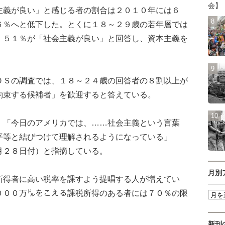
会】
義が良い」と感じる者の割合は２０１０年には６
６％へと低下した。とくに１８～２９歳の若年層では
、５１％が「社会主義が良い」と回答し、資本主義を
Ｓの調査では、１８～２４歳の回答者の８割以上が
約束する候補者」を歓迎すると答えている。
「今日のアメリカでは、……社会主義という言葉
平等と結びつけて理解されるようになっている」
月２８日付）と指摘している。
月別
得者に高い税率を課すよう提唱する人が増えてい
０００万㌦をこえる課税所得のある者には７０％の限
。
新刊