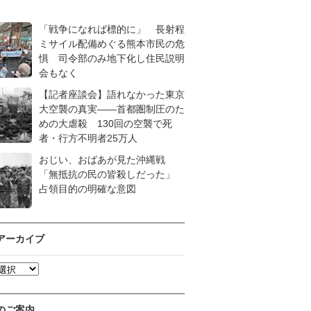
「戦争になれば標的に」 長射程
ミサイル配備めぐる熊本市民の危
惧 司令部のみ地下化し住民説明
会もなく
【記者座談会】語れなかった東京
大空襲の真実――首都圏制圧のた
めの大虐殺 130回の空襲で死
者・行方不明者25万人
おじい、おばあが見た沖縄戦
「無抵抗の民の皆殺しだった」
占領目的の明確な意図
アーカイブ
のご案内