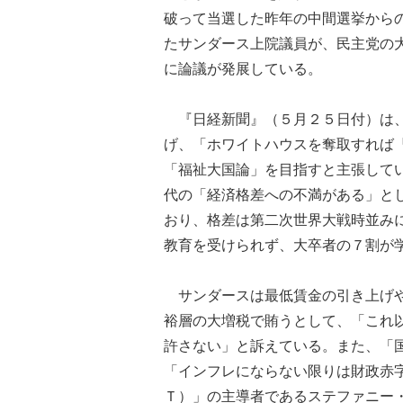
破って当選した昨年の中間選挙から
たサンダース上院議員が、民主党の
に論議が発展している。
『日経新聞』（５月２５日付）は、
げ、「ホワイトハウスを奪取すれば
「福祉大国論」を目指すと主張して
代の「経済格差への不満がある」と
おり、格差は第二次世界大戦時並み
教育を受けられず、大卒者の７割が
サンダースは最低賃金の引き上げや
裕層の大増税で賄うとして、「これ
許さない」と訴えている。また、「
「インフレにならない限りは財政赤
Ｔ）」の主導者であるステファニー