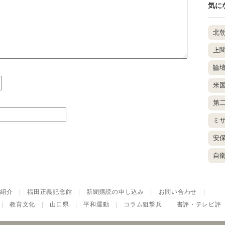
気に
北
上
論
米
第
ミ
安
自
紹介
|
福田正義記念館
|
新聞購読の申し込み
|
お問い合わせ
|
|
教育文化
|
山口県
|
平和運動
|
コラム狙撃兵
|
書評・テレビ評