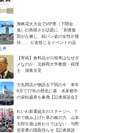
海峡花火大会でVIP席（下関会
場）の異様さが話題に 「刺青集
団が占拠し、紐パン姿の女性が接
待…」 公金投じるイベントの品
う声
【寄稿】食料品ゼロ税率はなぜダ
メなのか 元静岡大学教授・税理
士 湖東京至
大丸閉店が物語る下関の今 来年
8月で77年の歴史に幕 水産都市
の栄枯盛衰を象徴【記者座談会】
れいわ新選組次のステージへ 7
年で積み上げた草の根の力 山本
太郎引退は終わりではない 与野
党茶番の国政揺らせ【記者座談