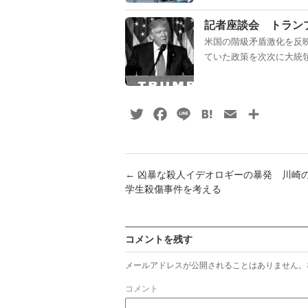
記者座談会 トラ
米国の階級矛盾激化を反
ていた政策を次次に大統領
Twitter
Facebook
Line
Hatena
Email
共
有
←
凶暴な殺人イデオロギーの暴発 川崎
学生殺傷事件を考える
コメントを残す
メールアドレスが公開されることはありません。
コメント