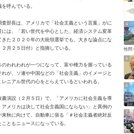
議を呼んでいる。
査部長は、アメリカで「社会主義という言葉」がに
景には、「若い世代を中心とした、経済システム変革
てきた２０２０年の大統領選挙でも、大きな論点にな
』２月２５日付）と指摘している。
性問
のわれわれが一つになって、富や権力を握っている
それが、ソ連や中国などの「社会主義」のイメージと
ミレニアル世代の心をとらえているといわれる。
書演説（２月５日）で、「アメリカに社会主義を導
。アメリカは決して社会主義国にならない」と異例の
が来秋に向けて、自動車に張る「＃社会主義者絶対反
たこともニュースになっている。