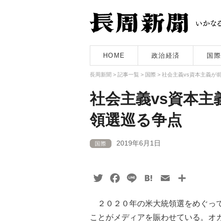
HOME
政治経済
国際
長周新聞
>
記事一覧
>
国際
>
社会主義vs資本主義が前
社会主義vs資本主
領選巡る争点
2019年6月1日
国際
Twitter
Facebook
Line
Hatena
Email
共
有
２０２０年の米大統領選をめぐって
ことがメディアを賑わせている。オ