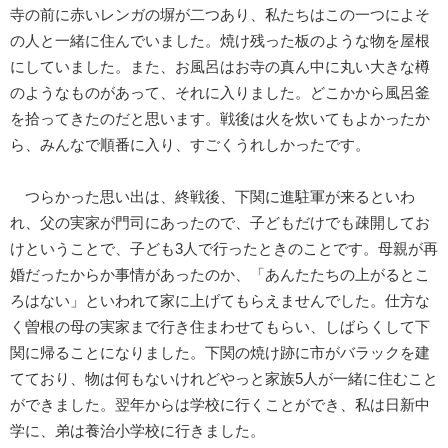
寺の前に赤いレンガの塀が二つあり、私たちはこの一つによそ
の人と一緒に住んでいました。焼け残った板のような物を屋根
にしていました。また、お風呂はお寺の真ん中に丸い大きな樽
のようなものがあって、それに入りました。どこかから風呂釜
を拾ってきたのだと思います。戦後は火を炊いてもよかったか
ら、みんなで順番に入り、すごくうれしかったです。
つらかった思い出は、終戦後、下関に進駐軍が来るといわ
れ、父の実家が門司にあったので、子どもだけでも疎開してお
けということで、子ども3人で行ったときのことです。母親が再
婚だったからか事情があったのか、「あんたたちの上がるとこ
ろはない」といわれて家に上げてもらえませんでした。仕方な
く曽根の母の実家まで行き住まわせてもらい、しばらくして下
関に帰ることになりました。下関の焼け跡に市がバラックを建
てており、物は何もないけれどやっと家族5人が一緒に住むこと
ができました。翌年からは学校に行くことができ、私は日新中
学に、弟は養治小学校に行きました。