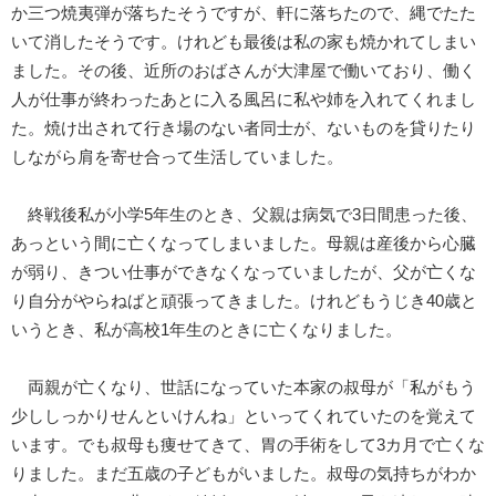
か三つ焼夷弾が落ちたそうですが、軒に落ちたので、縄でたた
いて消したそうです。けれども最後は私の家も焼かれてしまい
ました。その後、近所のおばさんが大津屋で働いており、働く
人が仕事が終わったあとに入る風呂に私や姉を入れてくれまし
た。焼け出されて行き場のない者同士が、ないものを貸りたり
しながら肩を寄せ合って生活していました。
終戦後私が小学5年生のとき、父親は病気で3日間患った後、
あっという間に亡くなってしまいました。母親は産後から心臓
が弱り、きつい仕事ができなくなっていましたが、父が亡くな
り自分がやらねばと頑張ってきました。けれどもうじき40歳と
いうとき、私が高校1年生のときに亡くなりました。
両親が亡くなり、世話になっていた本家の叔母が「私がもう
少ししっかりせんといけんね」といってくれていたのを覚えて
います。でも叔母も痩せてきて、胃の手術をして3カ月で亡くな
りました。まだ五歳の子どもがいました。叔母の気持ちがわか