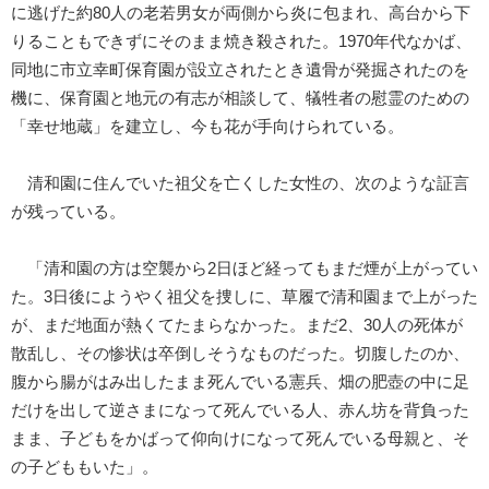
に逃げた約80人の老若男女が両側から炎に包まれ、高台から下
りることもできずにそのまま焼き殺された。1970年代なかば、
同地に市立幸町保育園が設立されたとき遺骨が発掘されたのを
機に、保育園と地元の有志が相談して、犠牲者の慰霊のための
「幸せ地蔵」を建立し、今も花が手向けられている。
清和園に住んでいた祖父を亡くした女性の、次のような証言
が残っている。
「清和園の方は空襲から2日ほど経ってもまだ煙が上がってい
た。3日後にようやく祖父を捜しに、草履で清和園まで上がった
が、まだ地面が熱くてたまらなかった。まだ2、30人の死体が
散乱し、その惨状は卒倒しそうなものだった。切腹したのか、
腹から腸がはみ出したまま死んでいる憲兵、畑の肥壺の中に足
だけを出して逆さまになって死んでいる人、赤ん坊を背負った
まま、子どもをかばって仰向けになって死んでいる母親と、そ
の子どももいた」。