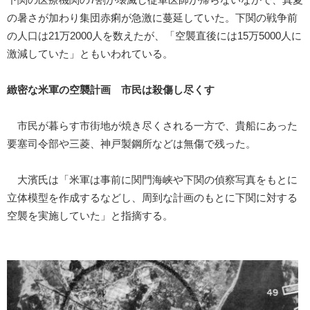
の暑さが加わり集団赤痢が急激に蔓延していた。下関の戦争前
の人口は21万2000人を数えたが、「空襲直後には15万5000人に
激減していた」ともいわれている。
緻密な米軍の空襲計画 市民は殺傷し尽くす
市民が暮らす市街地が焼き尽くされる一方で、貴船にあった
要塞司令部や三菱、神戸製鋼所などは無傷で残った。
大濱氏は「米軍は事前に関門海峡や下関の偵察写真をもとに
立体模型を作成するなどし、周到な計画のもとに下関に対する
空襲を実施していた」と指摘する。