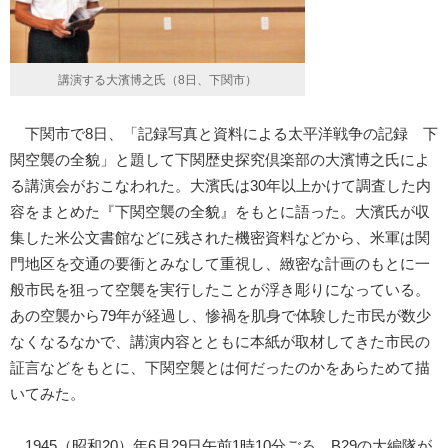
講演する大濱博之氏（8日、下関市）
下関市で8日、「記録写真と資料による太平洋戦争の記録 下
関空襲の全貌」と題して下関歴史探究倶楽部の大濱博之氏によ
る講演会がおこなわれた。大濱氏は30年以上かけて調査した内
容をまとめた『下関空襲の全貌』をもとに語った。大濱氏が収
集した米公文書館などに残された機密資料などから、米軍は関
門地区を交通の要衝とみなして重視し、緻密な計画のもとに一
般市民を狙って空襲を実行したことが浮き彫りになっている。
あの空襲から79年が経過し、惨禍を肌身で体験した市民が数少
なくなるなかで、講演内容とともに本紙が取材してきた市民の
証言などをもとに、下関空襲とは何だったのかをあらためて描
いてみた。
1945（昭和20）年6月29日午前1時10分ごろ、B29の大編隊が