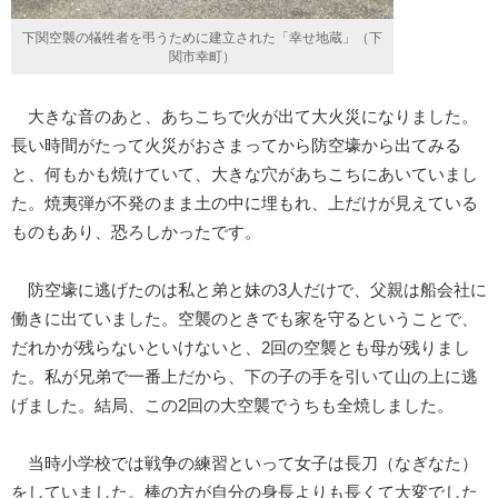
下関空襲の犠牲者を弔うために建立された「幸せ地蔵」（下
関市幸町）
大きな音のあと、あちこちで火が出て大火災になりました。
長い時間がたって火災がおさまってから防空壕から出てみる
と、何もかも焼けていて、大きな穴があちこちにあいていまし
た。焼夷弾が不発のまま土の中に埋もれ、上だけが見えている
ものもあり、恐ろしかったです。
防空壕に逃げたのは私と弟と妹の3人だけで、父親は船会社に
働きに出ていました。空襲のときでも家を守るということで、
だれかが残らないといけないと、2回の空襲とも母が残りまし
た。私が兄弟で一番上だから、下の子の手を引いて山の上に逃
げました。結局、この2回の大空襲でうちも全焼しました。
当時小学校では戦争の練習といって女子は長刀（なぎなた）
をしていました。棒の方が自分の身長よりも長くて大変でした