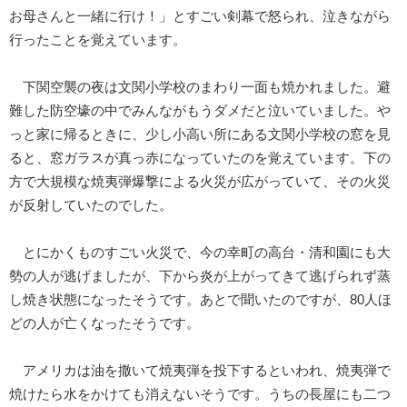
お母さんと一緒に行け！」とすごい剣幕で怒られ、泣きながら
行ったことを覚えています。
下関空襲の夜は文関小学校のまわり一面も焼かれました。避
難した防空壕の中でみんながもうダメだと泣いていました。や
っと家に帰るときに、少し小高い所にある文関小学校の窓を見
ると、窓ガラスが真っ赤になっていたのを覚えています。下の
方で大規模な焼夷弾爆撃による火災が広がっていて、その火災
が反射していたのでした。
とにかくものすごい火災で、今の幸町の高台・清和園にも大
勢の人が逃げましたが、下から炎が上がってきて逃げられず蒸
し焼き状態になったそうです。あとで聞いたのですが、80人ほ
どの人が亡くなったそうです。
アメリカは油を撒いて焼夷弾を投下するといわれ、焼夷弾で
焼けたら水をかけても消えないそうです。うちの長屋にも二つ