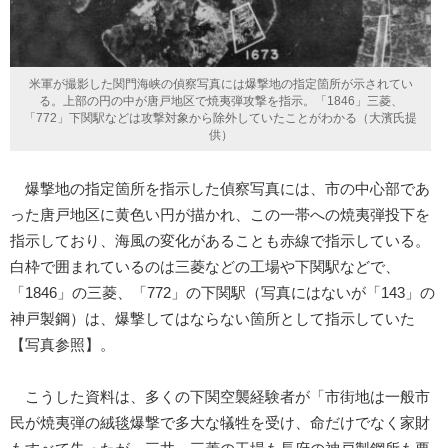
米軍が撮影した関門海峡の偵察写真には爆撃地の指定箇所が示されてい
る。上部の円の中が唐戸地区で焼夷弾攻撃を指示。「1846」三菱、
「772」下関駅などは攻撃対象から除外していたことがわかる（大濱氏提
供）
爆撃地の指定箇所を指示した偵察写真には、市の中心部であ
った唐戸地区に黄色い円が描かれ、この一帯への焼夷弾投下を
指示しており、海風の変化があることも赤線で指示している。
白枠で囲まれているのは三菱などの工場や下関駅などで、
「1846」の三菱、「772」の下関駅（写真にはないが「143」の
神戸製鋼）は、爆撃してはならない箇所として指示していた
【写真参照】。
こうした資料は、多くの下関空襲経験者が「市街地は一般市
民が焼夷弾の絨毯爆撃で多大な犠牲を受け、命だけでなく家財