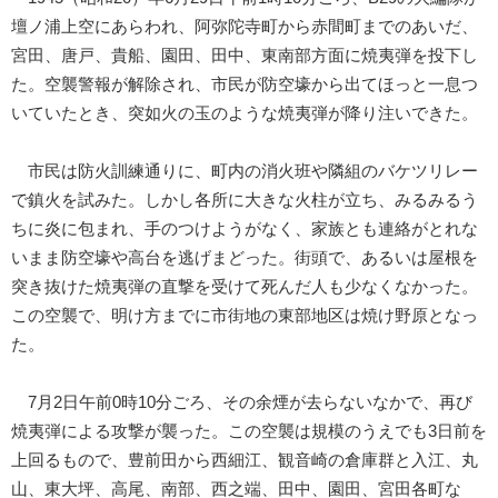
壇ノ浦上空にあらわれ、阿弥陀寺町から赤間町までのあいだ、
宮田、唐戸、貴船、園田、田中、東南部方面に焼夷弾を投下し
た。空襲警報が解除され、市民が防空壕から出てほっと一息つ
いていたとき、突如火の玉のような焼夷弾が降り注いできた。
市民は防火訓練通りに、町内の消火班や隣組のバケツリレー
で鎮火を試みた。しかし各所に大きな火柱が立ち、みるみるう
ちに炎に包まれ、手のつけようがなく、家族とも連絡がとれな
いまま防空壕や高台を逃げまどった。街頭で、あるいは屋根を
突き抜けた焼夷弾の直撃を受けて死んだ人も少なくなかった。
この空襲で、明け方までに市街地の東部地区は焼け野原となっ
た。
7月2日午前0時10分ごろ、その余煙が去らないなかで、再び
焼夷弾による攻撃が襲った。この空襲は規模のうえでも3日前を
上回るもので、豊前田から西細江、観音崎の倉庫群と入江、丸
山、東大坪、高尾、南部、西之端、田中、園田、宮田各町な