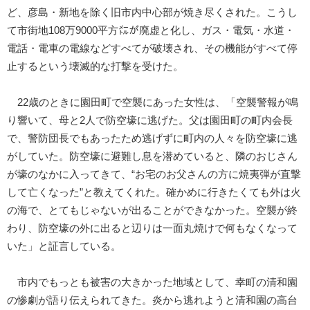
ど、彦島・新地を除く旧市内中心部が焼き尽くされた。こうし
て市街地108万9000平方㍍が廃虚と化し、ガス・電気・水道・
電話・電車の電線などすべてが破壊され、その機能がすべて停
止するという壊滅的な打撃を受けた。
22歳のときに園田町で空襲にあった女性は、「空襲警報が鳴
り響いて、母と2人で防空壕に逃げた。父は園田町の町内会長
で、警防団長でもあったため逃げずに町内の人々を防空壕に逃
がしていた。防空壕に避難し息を潜めていると、隣のおじさん
が壕のなかに入ってきて、“お宅のお父さんの方に焼夷弾が直撃
して亡くなった”と教えてくれた。確かめに行きたくても外は火
の海で、とてもじゃないが出ることができなかった。空襲が終
わり、防空壕の外に出ると辺りは一面丸焼けで何もなくなって
いた」と証言している。
市内でもっとも被害の大きかった地域として、幸町の清和園
の惨劇が語り伝えられてきた。炎から逃れようと清和園の高台