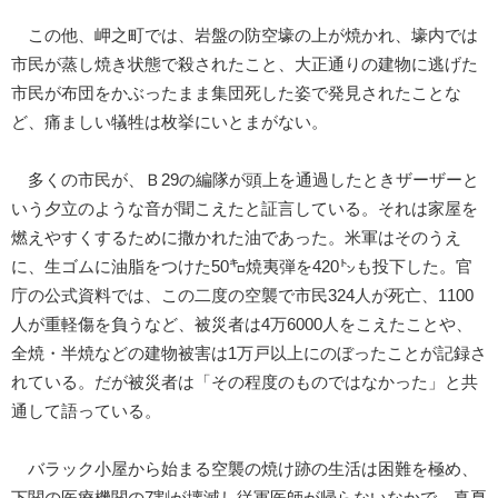
この他、岬之町では、岩盤の防空壕の上が焼かれ、壕内では
市民が蒸し焼き状態で殺されたこと、大正通りの建物に逃げた
市民が布団をかぶったまま集団死した姿で発見されたことな
ど、痛ましい犠牲は枚挙にいとまがない。
多くの市民が、Ｂ29の編隊が頭上を通過したときザーザーと
いう夕立のような音が聞こえたと証言している。それは家屋を
燃えやすくするために撒かれた油であった。米軍はそのうえ
に、生ゴムに油脂をつけた50㌔焼夷弾を420㌧も投下した。官
庁の公式資料では、この二度の空襲で市民324人が死亡、1100
人が重軽傷を負うなど、被災者は4万6000人をこえたことや、
全焼・半焼などの建物被害は1万戸以上にのぼったことが記録さ
れている。だが被災者は「その程度のものではなかった」と共
通して語っている。
バラック小屋から始まる空襲の焼け跡の生活は困難を極め、
下関の医療機関の7割が壊滅し従軍医師が帰らないなかで、真夏