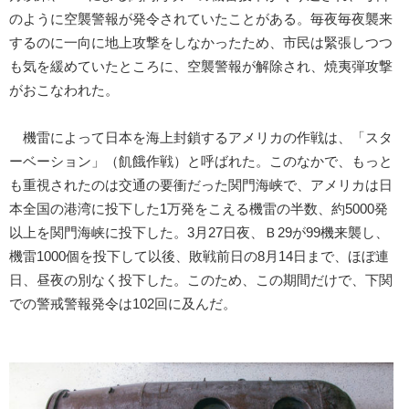
のように空襲警報が発令されていたことがある。毎夜毎夜襲来
するのに一向に地上攻撃をしなかったため、市民は緊張しつつ
も気を緩めていたところに、空襲警報が解除され、焼夷弾攻撃
がおこなわれた。
機雷によって日本を海上封鎖するアメリカの作戦は、「スタ
ーベーション」（飢餓作戦）と呼ばれた。このなかで、もっと
も重視されたのは交通の要衝だった関門海峡で、アメリカは日
本全国の港湾に投下した1万発をこえる機雷の半数、約5000発
以上を関門海峡に投下した。3月27日夜、Ｂ29が99機来襲し、
機雷1000個を投下して以後、敗戦前日の8月14日まで、ほぼ連
日、昼夜の別なく投下した。このため、この期間だけで、下関
での警戒警報発令は102回に及んだ。