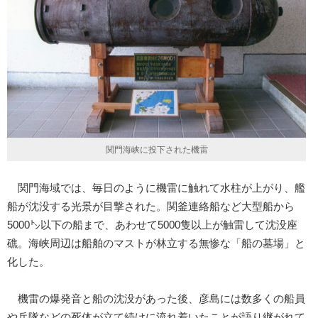
関門海峡に投下された機雷
関門海域では、毎日のように機雷に触れて水柱が上がり、艦
船が沈没する光景が目撃された。関釜連絡船など大型船から
5000㌧以下の船まで、あわせて5000隻以上が触雷して沈没座
礁。海峡周辺は船舶のマストが林立する無惨な「船の墓場」と
化した。
機雷の爆発音と船の沈没があった後、彦島には数多くの船員
や兵隊などの死体が立て続けに流れ着いたことが語り継がれて