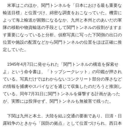
米軍はこのほか、関門トンネルを「日本における最も重要な
輸送目標」と位置づけ、綿密な調査をおこなっていた。機雷に
よって海上輸送が困難になるなか、九州と本州とのあいだの軍
隊の移動や物資輸送の手段として関門トンネルの役割がますま
す重要になっていると分析。偵察写真に写った下関側の出口の
位置や施設の配置などから関門トンネルの位置をほぼ正確に推
定していた。
1945年4月7日に発せられた「関門トンネルの構造を探索せ
よ」という命令書は、「トップシークレット」の印鑑が押され
ている。写真だけではわからないコンクリート部分の厚さなど
の情報を捕虜やスパイなどを通じて収集したのだろうと推測し
ている。同年7月31日に関門トンネルを爆撃する計画があった
が、実際には投弾せず、関門トンネルも無被害で残った。
下関は九州と本土、大陸を結ぶ交通の要衝であり、日清・日
露戦争のときから「国防の拠点」として位置づけられ、西日本