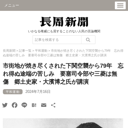
メニュー
いかなる権威にも屈することのない人民の言論機関
長周新聞
>
記事一覧
>
平和運動
>
市街地が焼き尽くされた下関空襲から79年 忘れ得
ぬ途端の苦しみ 要塞司令部や三菱は無傷 郷土史家・大濱博之氏が講演
市街地が焼き尽くされた下関空襲から79年 忘
れ得ぬ途端の苦しみ 要塞司令部や三菱は無
傷 郷土史家・大濱博之氏が講演
2024年7月16日
平和運動
Twitter
Facebook
Line
Hatena
Email
共
有