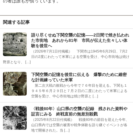
の者は誰もが憤っています。
関連する記事
語り尽くせぬ下関空襲の記憶――2日間で焼き払われ
た市街地 あれから81年 市民が伝えた生々しい体
験を後世へ
（2026年7月1日付掲載） 下関市は1945年6月29日、7月2
日の2度にわたって米軍による空襲を受け、中心市街地は焼け
野原となり、 […]
下関空襲の記憶を後世に伝える 爆撃のために緻密
な計画練っていた米軍
第二次大戦の敗戦から今年で７６年目を迎える。下関も１
９４５年６月２９日と７月２日の二度にわたって米軍による
空襲を受け、中心市街地は焼け野原と […]
〈戦後80年〉山口県の空襲の記録 残された資料や
証言にみる 終戦直前の無差別殺戮
（2025年8月22日付掲載） 戦後80年の節目を迎えた今年、
山口県内では空襲の被害や戦争体験を語り継ぐイベントが各
地で開催された。当 […]