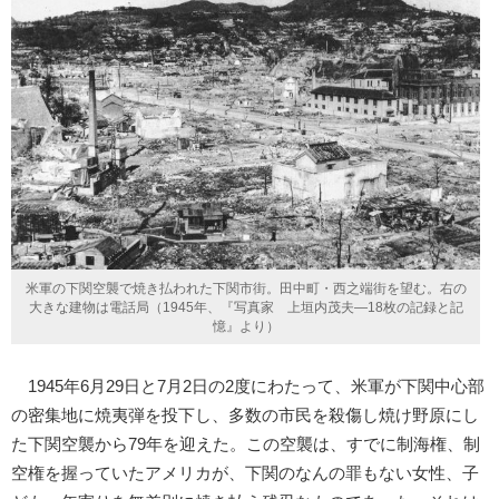
米軍の下関空襲で焼き払われた下関市街。田中町・西之端街を望む。右の
大きな建物は電話局（1945年、『写真家 上垣内茂夫―18枚の記録と記
憶』より）
1945年6月29日と7月2日の2度にわたって、米軍が下関中心部
の密集地に焼夷弾を投下し、多数の市民を殺傷し焼け野原にし
た下関空襲から79年を迎えた。この空襲は、すでに制海権、制
空権を握っていたアメリカが、下関のなんの罪もない女性、子