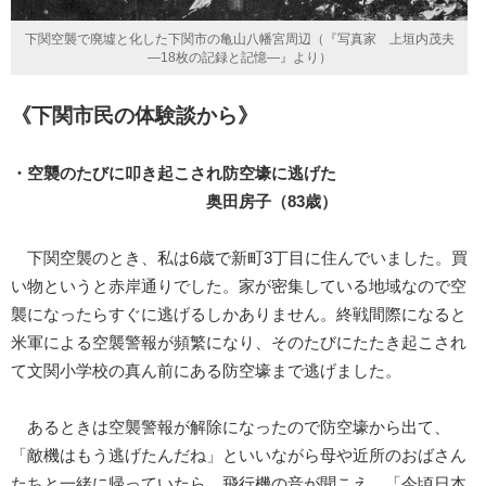
下関空襲で廃墟と化した下関市の亀山八幡宮周辺（『写真家 上垣内茂夫
―18枚の記録と記憶―』より）
《下関市民の体験談から》
・空襲のたびに叩き起こされ防空壕に逃げた
奥田房子（83歳）
下関空襲のとき、私は6歳で新町3丁目に住んでいました。買
い物というと赤岸通りでした。家が密集している地域なので空
襲になったらすぐに逃げるしかありません。終戦間際になると
米軍による空襲警報が頻繁になり、そのたびにたたき起こされ
て文関小学校の真ん前にある防空壕まで逃げました。
あるときは空襲警報が解除になったので防空壕から出て、
「敵機はもう逃げたんだね」といいながら母や近所のおばさん
たちと一緒に帰っていたら、飛行機の音が聞こえ、「今頃日本