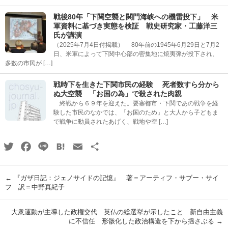
戦後80年「下関空襲と関門海峡への機雷投下」 米
軍資料に基づき実態を検証 戦史研究家・工藤洋三
氏が講演
（2025年7月4日付掲載） 80年前の1945年6月29日と7月2
日、米軍によって下関中心部の密集地に焼夷弾が投下され、
多数の市民が […]
戦時下を生きた下関市民の経験 死者数すら分から
ぬ大空襲 「お国の為」で殺された肉親
終戦から６９年を迎えた。要塞都市・下関であの戦争を経
験した市民のなかでは、「お国のため」と大人から子どもま
で戦争に動員されたあげく、戦地や空 […]
Twitter
Facebook
Line
Hatena
Email
共
有
←
『ガザ日記：ジェノサイドの記憶』 著＝アーティフ・サブー・サイ
フ 訳＝中野真紀子
大衆運動が主導した政権交代 英仏の総選挙が示したこと 新自由主義
に不信任 形骸化した政治構造を下から揺さぶる
→