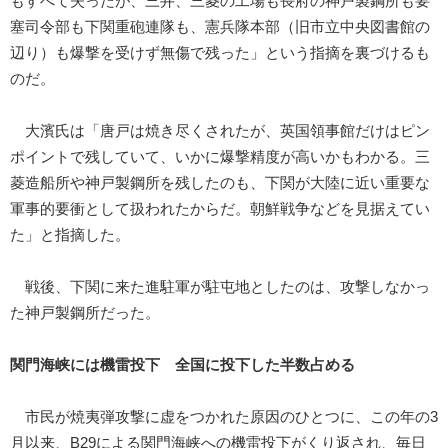
もすべて失ったが、三井、三菱の工場も長府の神戸製鋼所も要
塞司令部も下関重砲連隊も、憲兵隊本部（旧市立中央図書館の
辺り）も爆撃を受けず無傷で残った」という指摘を裏づけるも
のだ。
大濱氏は「唐戸は焼き尽くされたが、英国領事館だけはピン
ポイントで残していて、いかに爆撃精度が高いかもわかる。三
菱造船所や神戸製鋼所を残したのも、下関が大陸に近い重要な
軍事的要衝として扱われたからだ。朝鮮戦争などを見据えてい
た」と指摘した。
戦後、下関に来た進駐軍が駐屯地としたのは、攻撃しなかっ
た神戸製鋼所だった。
関門海峡には機雷投下 全国に投下した半数占める
市民が焼夷弾攻撃に虚をつかれた原因のひとつに、この年の3
月以来、B29による関門海峡への機雷投下がくり返され、毎日