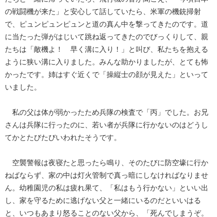
の戦闘機が来た」と安心して話していたら、米軍の機銃掃射
で、ピュンピュンピュンと道の真ん中を撃ってきたのです。道
に当たった弾がはじいて跳ね返ってきたのでびっくりして、親
たちは「敵機よ！ 早く溝に入り！」と叫び、私たちを抱える
ように狭い溝に入りました。みんな助かりましたが、とても怖
かったです。姉はすぐ近くで「操縦士の顔が見えた」といって
いました。
私の父は体が弱かったため兵隊の検査で「丙」でした。お兄
さんは兵隊に行ったのに、若い者が兵隊に行かないのはどうし
てかとたびたびいわれたそうです。
空襲警報は夜寝たと思ったら鳴り、そのたびに防空壕に行か
ねばならず、家の中は灯火管制で真っ暗にしなければなりませ
ん。幼稚園児の私は疲れ果て、「私はもう行かない」といい出
し、家を守るために逃げない父と一緒にいるのだといいはる
と、いつもあまり怒ることのない父から、「死んでしまうぞ。