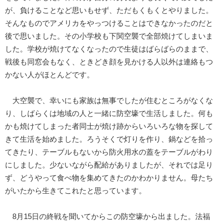
が、負けることなど思いもせず、ただもくもくとやりました。
そんなものでアメリカをやっつけることはできなかったのだと
後で思いました。その小学校も下関空襲で全部焼けてしまいま
した。学校が焼けてなくなったので生徒はばらばらのままで、
戦後も同窓会もなく、ときどき顔を見かける人以外は連絡もつ
かない人がほとんどです。
大空襲で、幸いにも家族は無事でしたが住むところがなくな
り、しばらくは地域の人と一緒に防空壕で生活しました。何も
かも焼けてしまった者同士が焼け跡からいろいろな物を探して
きて生活を始めました。ろうそくで灯りを作り、鍋などを拾っ
てきたり、テーブルもないから防火用水の蓋をテーブルがわり
にしました。少ないながら配給がありましたが、それでは足り
ず、どうやって食べ物を集めてきたのかわかりません。母たち
がいたから生きてこれたと思っています。
8月15日の終戦を聞いてからこの防空壕から出ました。法福