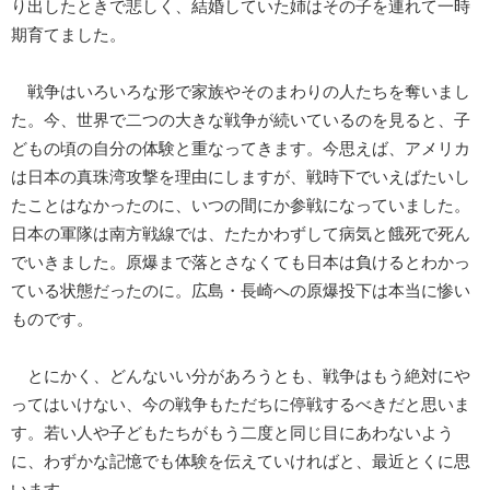
り出したときで悲しく、結婚していた姉はその子を連れて一時
期育てました。
戦争はいろいろな形で家族やそのまわりの人たちを奪いまし
た。今、世界で二つの大きな戦争が続いているのを見ると、子
どもの頃の自分の体験と重なってきます。今思えば、アメリカ
は日本の真珠湾攻撃を理由にしますが、戦時下でいえばたいし
たことはなかったのに、いつの間にか参戦になっていました。
日本の軍隊は南方戦線では、たたかわずして病気と餓死で死ん
でいきました。原爆まで落とさなくても日本は負けるとわかっ
ている状態だったのに。広島・長崎への原爆投下は本当に惨い
ものです。
とにかく、どんないい分があろうとも、戦争はもう絶対にや
ってはいけない、今の戦争もただちに停戦するべきだと思いま
す。若い人や子どもたちがもう二度と同じ目にあわないよう
に、わずかな記憶でも体験を伝えていければと、最近とくに思