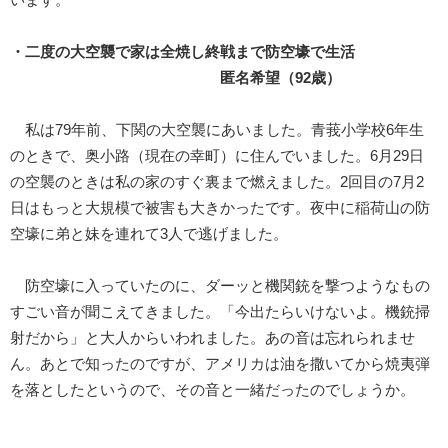
います。
・二度の大空襲で家は全焼し終戦まで防空壕で生活
匿名希望（92歳）
私は79年前、下関の大空襲にあいました。青莪小学校6年生
のときで、奥小路（現在の幸町）に住んでいました。6月29日
の空襲のときは私の家のすぐ裏まで燃えました。2回目の7月2
日はもっと大規模で被害も大きかったです。夜中に稲荷山の防
空壕に弟と妹を連れて3人で逃げました。
防空壕に入っていたのに、ダーッと機関銃を撃つようなもの
すごい音が聞こえてきました。「今出たらいけないよ。機銃掃
射だから」と大人からいわれました。あの音は忘れられませ
ん。あとで知ったのですが、アメリカは油を撒いてから焼夷弾
を落としたというので、その音と一緒だったのでしょうか。