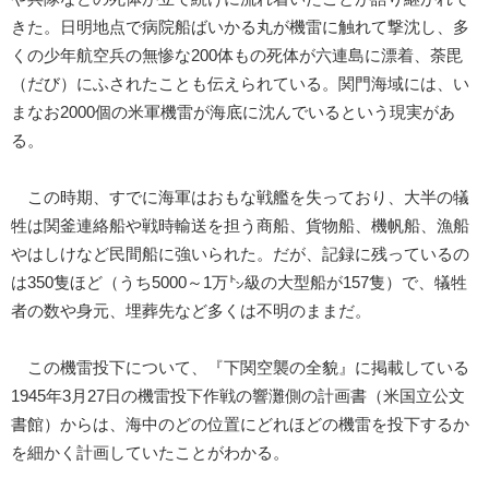
きた。日明地点で病院船ばいかる丸が機雷に触れて撃沈し、多
くの少年航空兵の無惨な200体もの死体が六連島に漂着、荼毘
（だび）にふされたことも伝えられている。関門海域には、い
まなお2000個の米軍機雷が海底に沈んでいるという現実があ
る。
この時期、すでに海軍はおもな戦艦を失っており、大半の犠
牲は関釜連絡船や戦時輸送を担う商船、貨物船、機帆船、漁船
やはしけなど民間船に強いられた。だが、記録に残っているの
は350隻ほど（うち5000～1万㌧級の大型船が157隻）で、犠牲
者の数や身元、埋葬先など多くは不明のままだ。
この機雷投下について、『下関空襲の全貌』に掲載している
1945年3月27日の機雷投下作戦の響灘側の計画書（米国立公文
書館）からは、海中のどの位置にどれほどの機雷を投下するか
を細かく計画していたことがわかる。