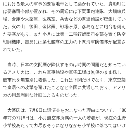
における最大の軍事的要塞地帯として築かれていた。貴船町に
は要塞司令部が置かれ、その周辺には下関重砲連隊、大畑練兵
場、倉庫や火薬庫、医務室、兵舎などの関連施設が密集してい
た。火の山、後田、金比羅、戦場ヶ原、彦島などに砲台を備え
た要塞があり、また小月には第一二飛行師団司令部を置く防空
戦闘機隊、吉見には第七艦隊の主力の下関海軍防備隊が配置さ
れていた。
当時、日本の支配層が降伏するのは時間の問題だと知ってい
るアメリカは、これら軍事施設や軍需工場は無傷のまま残し一
般市民を無差別に殺傷した。これは下関だけでなく、東京空襲
で皇居への攻撃を避けたことなど全国に共通しており、アメリ
カの用意周到な計画によるものだった。
大濱氏は、7月8日に講演会をおこなった理由について、「80
年前の7月8日は、小月航空隊所属の一人の若者が、現在の生野
小学校あたりで力尽きそうになりながら小学校に落ちてはいけ