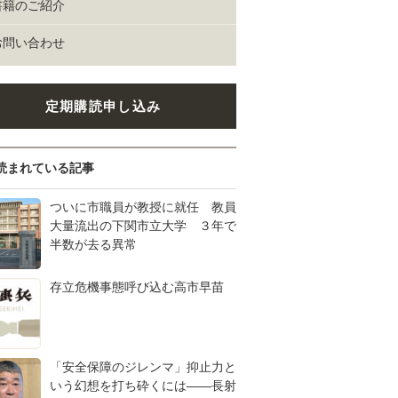
書籍のご紹介
お問い合わせ
定期購読申し込み
読まれている記事
ついに市職員が教授に就任 教員
大量流出の下関市立大学 ３年で
半数が去る異常
存立危機事態呼び込む高市早苗
「安全保障のジレンマ」抑止力と
いう幻想を打ち砕くには――長射