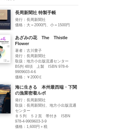
長周新聞社 特製手帳
発行：長周新聞社
価格：大＝2000円、小＝1500円
あざみの花 The Thistle
Flower
著者：古川豊子
発行：長周新聞社
取扱：地方小出版流通センター
B5判 48項 上製 ISBN 978-4-
9909603-4-6
価格：￥2000Ｅ
海に生きる 本州最西端・下関
の漁業密着ルポ
発行：長周新聞社
取扱：長周新聞社、地方小出版流通
センター
Ｂ５判 ５２頁 帯付き ISBN
978-4-9909603-3-9
価格：1,600円＋税