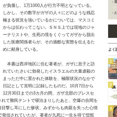
が負傷し、1万1000人が行方不明となっている。
しかし、その数字がガザの人々にどのような残忍
極まる状況を強いているかについては、マスコミ
からは伝わってこない。ＳＮＳ上では現地のジャ
ーナリストや、生死の境をくぐってガザから脱出
した医療関係者らが、その過酷な実態を伝えるた
めに献身している。
よく
本書は西岸地区に住む著者が、ガザに息子と訪
れていたさいに勃発したイスラエルの大量虐殺の
まっただ中に置かれた体験を、極限状況のなかで
日記として克明に記録したものだ。10月7日から
12月30日までの3カ月の間、ガザ北部のプレスセ
されて難民テントで寝泊まりしたあと、空爆の合間を
接目撃し耳にした惨状、みずからも肉親を失った心情
Sで発信されていたが、著者が九死に一生を得て忸怩