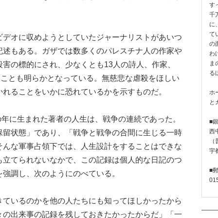
す
千
に
て
デオに収めようとしていたジャーナリストがあいつ
の
記述もある。ガザでは数多くのパレスチナ人の作家や
わ
殺害の標的にされ、少なくとも13人の詩人、作家、
ま
る
たことも明らかとなっている。無慈悲な虐殺をほしい
かれることをいかに恐れているかを示すものだ。
ホ
と
の年に生まれた著者の人生は、戦争の連続であった。
■
保留状態」であり、「戦争と戦争の合間に生じる一時
西
（普
そんな軍事占領下では、人生設計をすることはできな
宇
も立てられないなかで、この記録は個人的な日記のつ
■
を強調し、次のようにのべている。
01
ているのかを他の人たちにも知ってほしかったから
々の出来事の記録を残しておきたかったからだ」「一