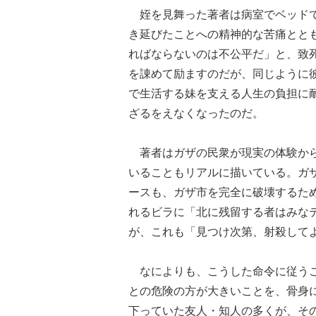
姪を見舞った著者は病室でベッドで
き延びたことへの精神的な苦痛とと
ればならないのは不公平だ」と、致
を諌めて励ますのだが、同じように
で生活する妹を支える人生の負担に
ざるをえなくなったのだ。
著者はガザの民衆が現実の体験から
いることもリアルに描いている。ガ
ースも、ガザ市を完全に破壊するた
れるビラに「北に残留する者はみな
が、これも「見つけ次第、射殺して
なによりも、こうした命令に従うこ
との危険の方が大きいことを、骨身
下っていた友人・知人の多くが、そ