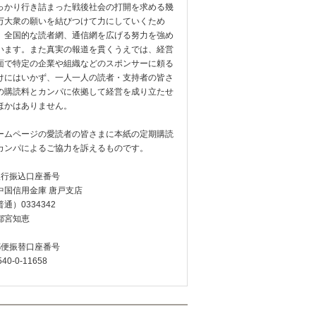
っかり行き詰まった戦後社会の打開を求める幾
万大衆の願いを結びつけて力にしていくため
、全国的な読者網、通信網を広げる努力を強め
います。また真実の報道を貫くうえでは、経営
面で特定の企業や組織などのスポンサーに頼る
けにはいかず、一人一人の読者・支持者の皆さ
の購読料とカンパに依拠して経営を成り立たせ
ほかはありません。
ームページの愛読者の皆さまに本紙の定期購読
カンパによるご協力を訴えるものです。
銀行振込口座番号
中国信用金庫 唐戸支店
通）0334342
都宮知恵
郵便振替口座番号
540-0-11658