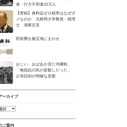
者・行方不明者25万人
【寄稿】食料品ゼロ税率はなぜダ
メなのか 元静岡大学教授・税理
士 湖東京至
防衛費を被災地にまわせ
おじい、おばあが見た沖縄戦
「無抵抗の民の皆殺しだった」
占領目的の明確な意図
アーカイブ
のご案内