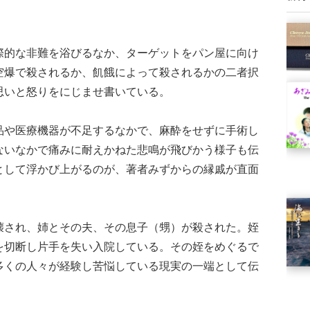
的な非難を浴びるなか、ターゲットをパン屋に向け
空爆で殺されるか、飢餓によって殺されるかの二者択
思いと怒りをにじませ書いている。
や医療機器が不足するなかで、麻酔をせずに手術し
ないなかで痛みに耐えかねた悲鳴が飛びかう様子も伝
として浮かび上がるのが、著者みずからの縁戚が直面
され、姉とその夫、その息子（甥）が殺された。姪
を切断し片手を失い入院している。その姪をめぐるで
多くの人々が経験し苦悩している現実の一端として伝