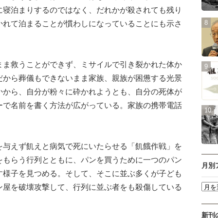
に寝泊まりするのではなく、だれかが殺されても残り
かれて泊まることが慣わしになっていることにも示さ
ま救うことができず、ミサイルで引き裂かれた体か
だから葬儀もできないまま家族、親族が困憊する光景
かから、自分が粉々に砕かれようとも、自分の死体が
ーで名前を書く方法が広がっている。家族の携帯電話
与えず飢えと病気で死にいたらせる「飢餓作戦」を
をもらう行列とともに、パンを買うために一つのパン
月別
す様子を見つめる。そして、そこに並ぶ多くが子ども
ン屋を破壊攻撃して、行列に並ぶ者をも殺傷している
新刊