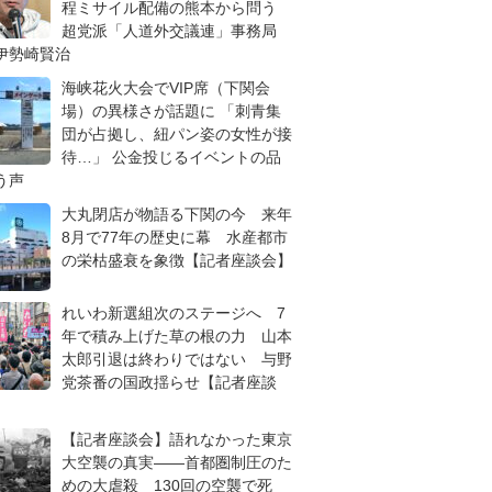
程ミサイル配備の熊本から問う
超党派「人道外交議連」事務局
伊勢崎賢治
海峡花火大会でVIP席（下関会
場）の異様さが話題に 「刺青集
団が占拠し、紐パン姿の女性が接
待…」 公金投じるイベントの品
う声
大丸閉店が物語る下関の今 来年
8月で77年の歴史に幕 水産都市
の栄枯盛衰を象徴【記者座談会】
れいわ新選組次のステージへ 7
年で積み上げた草の根の力 山本
太郎引退は終わりではない 与野
党茶番の国政揺らせ【記者座談
【記者座談会】語れなかった東京
大空襲の真実――首都圏制圧のた
めの大虐殺 130回の空襲で死