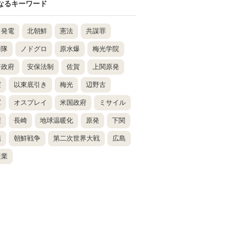
なるキーワード
力発電
北朝鮮
憲法
共謀罪
衛隊
ノドグロ
原水爆
梅光学院
倍政府
安保法制
佐賀
上関原発
震
以東底引き
梅光
辺野古
軍
オスプレイ
米国政府
ミサイル
壇
長崎
地球温暖化
原発
下関
縄
朝鮮戦争
第二次世界大戦
広島
産業