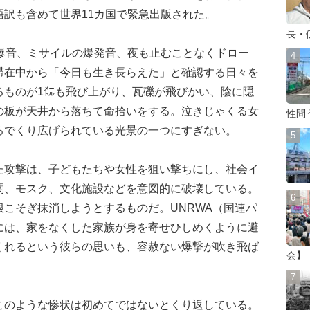
訳も含めて世界11カ国で緊急出版された。
長・
爆音、ミサイルの爆発音、夜も止むことなくドロー
滞在中から「今日も生き長らえた」と確認する日々を
るものが1㍍も飛び上がり、瓦礫が飛びかい、陰に隠
の板が天井から落ちて命拾いをする。泣きじゃくる女
性問
ろでくり広げられている光景の一つにすぎない。
攻撃は、子どもたちや女性を狙い撃ちにし、社会イ
関、モスク、文化施設などを意図的に破壊している。
こそぎ抹消しようとするものだ。UNRWA（国連パ
には、家をなくした家族が身を寄せひしめくように避
くれるという彼らの思いも、容赦ない爆撃が吹き飛ば
会】
のような惨状は初めてではないとくり返している。