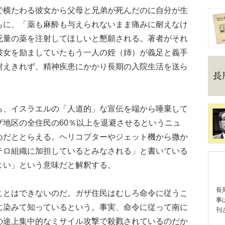
横たわる彼女から父母と兄弟が死んだのに自分が生
もに、「薬も麻酔も与えられないまま痛みに耐えなけ
死量の薬を注射してほしいと懇願される。著者がそれ
彼女を励ましていたもう一人の姪（姉）が義足と義手
耐えきれず、精神疾患にかかり長期の入院生活を送ら
、イスラエルの「人道的」な宣伝を端から唾棄して
ザ地区の全住民の60％以上を退避させるというニュ
めだととらえる。ヘリコプターやジェット機から撒か
テロ組織に加担しているとみなされる」と書いている
よい」という意味だと解釈する。
長
とはできないのだ。ガザ住民はむしろ命令に従うこ
事
に染みて知っているという。事実、命令に従って南に
刊
の途上集中的なミサイル攻撃で殺戮されているのだか