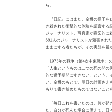
ら。
『日記』にはまた、空爆の様子をビ
ぎ殺された衝撃的な体験を証言する
ジャーナリスト、写真家が意図的に
681人のジャーナリストが殺害され
ままにする者たちが、その実態を暴
1973年の戦争（第4次中東戦争）
「人生というものは二つの死の間の
的な猶予期間にすぎない」という。
い。空爆のもとで、明日の計画さえ
もりで書き始めたものではないこと
「毎日これを書いたのは、何が起き
だ。自分が死んだ場合に備えて、日