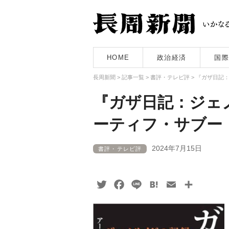
HOME
政治経済
国際
長周新聞
>
記事一覧
>
書評・テレビ評
>
『ガザ日記
『ガザ日記：ジェ
ーティフ・サブー
2024年7月15日
書評・テレビ評
Twitter
Facebook
Line
Hatena
Email
共
有