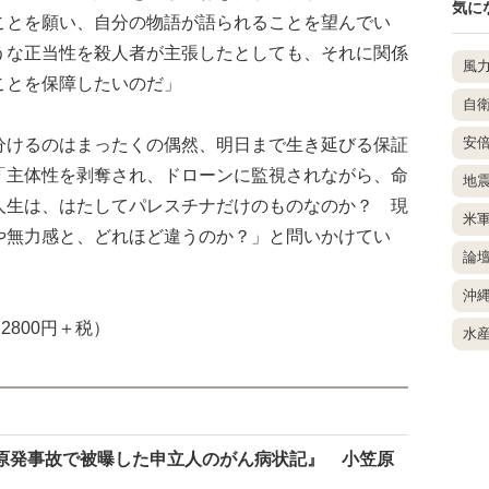
気に
ことを願い、自分の物語が語られることを望んでい
うな正当性を殺人者が主張したとしても、それに関係
風
ことを保障したいのだ」
自
けるのはまったくの偶然、明日まで生き延びる保証
安
「主体性を剥奪され、ドローンに監視されながら、命
地
人生は、はたしてパレスチナだけのものなのか？ 現
米
や無力感と、どれほど違うのか？」と問いかけてい
論
沖
2800円＋税）
水
原発事故で被曝した申立人のがん病状記』 小笠原