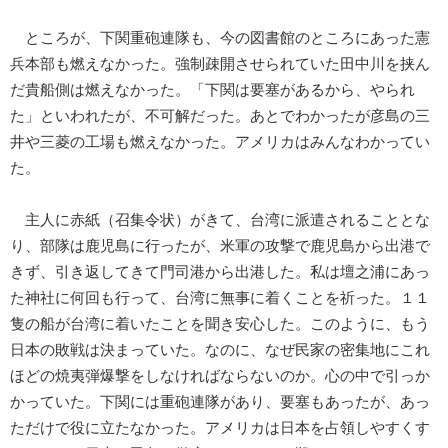
ところが、下関重砲連隊も、今の図書館のところにあった憲
兵本部も燃えなかった。強制疎開させられていた田中川を挟ん
だ貴船側は燃えなかった。「下関は要塞があるから、やられ
た」といわれたが、不可解だった。あとでわかったが彦島の三
井や三菱の工場も燃えなかった。アメリカはみんなわかってい
た。
主人に赤紙（召集令状）がきて、台湾に派遣されることとな
り、部隊は鹿児島に行ったが、米軍の攻撃で鹿児島から出港で
きず、引き返してきて門司港から出港した。私は壇之浦にあっ
た神社に何回も行って、台湾に無事に着くことを祈った。１１
隻の船が台湾に着いたことを聞き安心した。このように、もう
日本の敗戦は決まっていた。なのに、なぜ民家の密集地にこれ
ほどの焼夷弾爆撃をしなければならないのか。心の中で引っか
かっていた。下関には重砲連隊があり、要塞もあったが、あっ
ただけで役に立たなかった。アメリカは日本を占領しやすくす