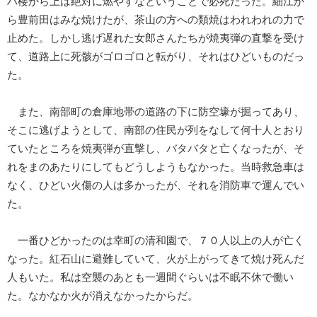
ハ楼から上は絶対に燃やすなということで必死だった。細江か
ら豊前田はみな焼けたが、茶山の方への類焼はわれわれの力で
止めた。しかし逃げ遅れた女郎さんたちが焼夷弾の直撃を受け
て、道路上に死骸がゴロゴロと転がり、それはひどいものだっ
た。
また、南部町の倉庫地帯の道路の下に防空壕が掘ってあり、
そこに逃げようとして、南部の住民が列をなして何十人とおり
ていたところを焼夷弾が直撃し、バタバタと亡くなったが、そ
れをまのあたりにしてもどうしようもなかった。当時救急車は
なく、ひどい火傷の人は多かったが、それを消防車で運んでい
た。
一番ひどかったのは幸町の清和園で、７０人以上の人が亡く
なった。紅石山に避難していて、火が上がってきて焼け死んだ
人もいた。私は空襲のあとも一週間ぐらいは不眠不休で働い
た。なかなか火が消えなかったからだ。