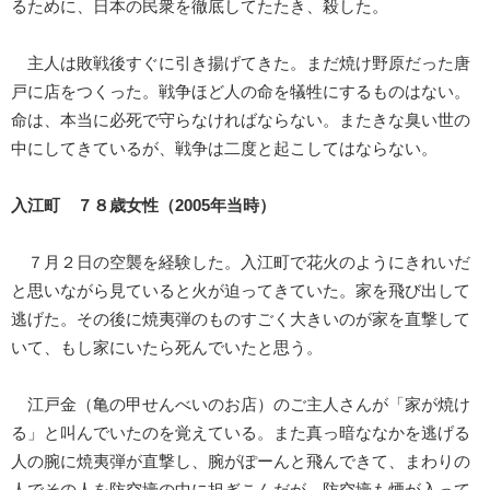
るために、日本の民衆を徹底してたたき、殺した。
主人は敗戦後すぐに引き揚げてきた。まだ焼け野原だった唐
戸に店をつくった。戦争ほど人の命を犠牲にするものはない。
命は、本当に必死で守らなければならない。またきな臭い世の
中にしてきているが、戦争は二度と起こしてはならない。
入江町 ７８歳女性（2005年当時）
７月２日の空襲を経験した。入江町で花火のようにきれいだ
と思いながら見ていると火が迫ってきていた。家を飛び出して
逃げた。その後に焼夷弾のものすごく大きいのが家を直撃して
いて、もし家にいたら死んでいたと思う。
江戸金（亀の甲せんべいのお店）のご主人さんが「家が焼け
る」と叫んでいたのを覚えている。また真っ暗ななかを逃げる
人の腕に焼夷弾が直撃し、腕がぽーんと飛んできて、まわりの
人でその人を防空壕の中に担ぎこんだが、防空壕も煙が入って