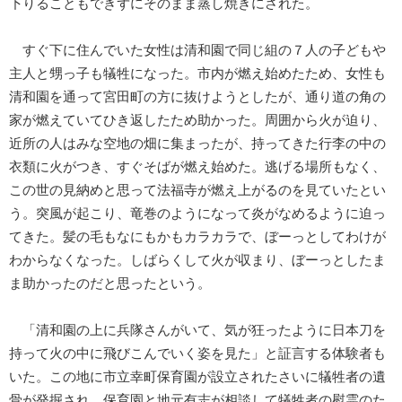
下りることもできずにそのまま蒸し焼きにされた。
すぐ下に住んでいた女性は清和園で同じ組の７人の子どもや
主人と甥っ子も犠牲になった。市内が燃え始めたため、女性も
清和園を通って宮田町の方に抜けようとしたが、通り道の角の
家が燃えていてひき返したため助かった。周囲から火が迫り、
近所の人はみな空地の畑に集まったが、持ってきた行李の中の
衣類に火がつき、すぐそばが燃え始めた。逃げる場所もなく、
この世の見納めと思って法福寺が燃え上がるのを見ていたとい
う。突風が起こり、竜巻のようになって炎がなめるように迫っ
てきた。髪の毛もなにもかもカラカラで、ぼーっとしてわけが
わからなくなった。しばらくして火が収まり、ぼーっとしたま
ま助かったのだと思ったという。
「清和園の上に兵隊さんがいて、気が狂ったように日本刀を
持って火の中に飛びこんでいく姿を見た」と証言する体験者も
いた。この地に市立幸町保育園が設立されたさいに犠牲者の遺
骨が発掘され、保育園と地元有志が相談して犠牲者の慰霊のた