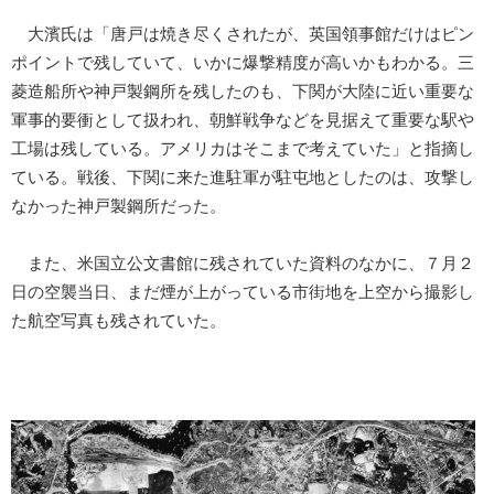
大濱氏は「唐戸は焼き尽くされたが、英国領事館だけはピン
ポイントで残していて、いかに爆撃精度が高いかもわかる。三
菱造船所や神戸製鋼所を残したのも、下関が大陸に近い重要な
軍事的要衝として扱われ、朝鮮戦争などを見据えて重要な駅や
工場は残している。アメリカはそこまで考えていた」と指摘し
ている。戦後、下関に来た進駐軍が駐屯地としたのは、攻撃し
なかった神戸製鋼所だった。
また、米国立公文書館に残されていた資料のなかに、７月２
日の空襲当日、まだ煙が上がっている市街地を上空から撮影し
た航空写真も残されていた。