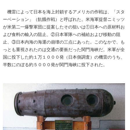
機雷によって日本を海上封鎖するアメリカの作戦は、「スタ
ーベーション」（飢餓作戦）と呼ばれた。米海軍提督ニミッツ
が米第二一爆撃軍団に提案したその狙いは①日本への原材料お
よび食料の輸入の阻止、②日本軍隊への補給および移動の阻
止、③日本内海の海運の崩壊の三点にあった。このなかで、も
っとも重視されたのは交通の要衝だった関門海峡だ。米軍が全
国に投下した約１万１０００発（日本側調査）の機雷のうち、
半数にのぼる約５０００発が関門海峡に投下された。