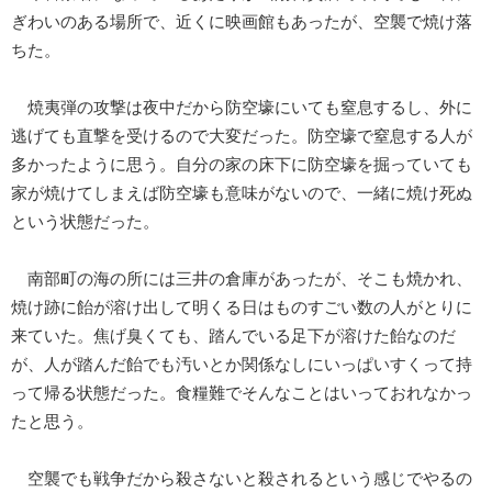
ぎわいのある場所で、近くに映画館もあったが、空襲で焼け落
ちた。
焼夷弾の攻撃は夜中だから防空壕にいても窒息するし、外に
逃げても直撃を受けるので大変だった。防空壕で窒息する人が
多かったように思う。自分の家の床下に防空壕を掘っていても
家が焼けてしまえば防空壕も意味がないので、一緒に焼け死ぬ
という状態だった。
南部町の海の所には三井の倉庫があったが、そこも焼かれ、
焼け跡に飴が溶け出して明くる日はものすごい数の人がとりに
来ていた。焦げ臭くても、踏んでいる足下が溶けた飴なのだ
が、人が踏んだ飴でも汚いとか関係なしにいっぱいすくって持
って帰る状態だった。食糧難でそんなことはいっておれなかっ
たと思う。
空襲でも戦争だから殺さないと殺されるという感じでやるの