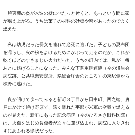
焼夷弾の炎が木造の壁にぺたっと付くと、あっという間に家
が燃え上がる。うちは菓子の材料の砂糖や蜜があったのでよく
燃えた。
私は幼児だった長女を連れて必死に逃げた。子どもの夏布団
を濡らし、火の粉をよけるためにかぶって走るのだが、これが
乾くほどのすさまじい火力だった。うちの町内では、私が一番
あとに逃げることになった。みんな下関重砲連隊（今の済生会
病院跡、公共職業安定所、県総合庁舎のところ）の東駅側から
椋野に逃げた。
夜が明けて戻ってみると新町３丁目から田中町、西之端、唐
戸にかけて焼け野原で、遠く離れた宇部が米軍の空襲で燃える
のが見えた。新町にあった記念病院（今のひろさき眼科医院）
は、火傷をはじめ負傷者が次々に運び込まれ、病院に入りきれ
ずにあふれる惨状だった。