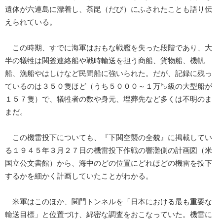
遺体が六連島に漂着し、荼毘（だび）にふされたことも語り伝
えられている。
この時期、すでに海軍はおもな戦艦を失った段階であり、大
半の犠牲は関釜連絡船や戦時輸送を担う商船、貨物船、機帆
船、漁船やはしけなど民間船に強いられた。だが、記録に残っ
ているのは３５０隻ほど（うち５０００～１万㌧級の大型船が
１５７隻）で、犠牲者の数や身元、埋葬先など多くは不明のま
まだ。
この機雷投下についても、『下関空襲の全貌』に掲載してい
る１９４５年３月２７日の機雷投下作戦の響灘側の計画図（米
国立公文書館）から、海中のどの位置にどれほどの機雷を投下
するかを細かく計画していたことがわかる。
米軍はこのほか、関門トンネルを「日本における最も重要な
輸送目標」と位置づけ、綿密な調査をおこなっていた。機雷に