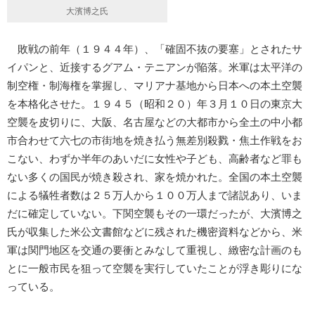
大濱博之氏
敗戦の前年（１９４４年）、「確固不抜の要塞」とされたサ
イパンと、近接するグアム・テニアンが陥落。米軍は太平洋の
制空権・制海権を掌握し、マリアナ基地から日本への本土空襲
を本格化させた。１９４５（昭和２０）年３月１０日の東京大
空襲を皮切りに、大阪、名古屋などの大都市から全土の中小都
市合わせて六七の市街地を焼き払う無差別殺戮・焦土作戦をお
こない、わずか半年のあいだに女性や子ども、高齢者など罪も
ない多くの国民が焼き殺され、家を焼かれた。全国の本土空襲
による犠牲者数は２５万人から１００万人まで諸説あり、いま
だに確定していない。下関空襲もその一環だったが、大濱博之
氏が収集した米公文書館などに残された機密資料などから、米
軍は関門地区を交通の要衝とみなして重視し、緻密な計画のも
とに一般市民を狙って空襲を実行していたことが浮き彫りにな
っている。