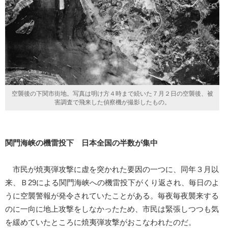
空襲後の下関市街地。写真は明け方４時まで続いた７月２日の空襲後、被
害調査で飛来した偵察機が撮影したもの。
関門海峡の機雷投下 日本全国の半数が集中
市民が焼夷弾攻撃に虚を突かれた要因の一つに、同年３月以
来、Ｂ29による関門海峡への機雷投下がくり返され、毎日のよ
うに空襲警報が発令されていたことがある。毎夜毎夜襲来する
のに一向に地上攻撃をしなかったため、市民は緊張しつつも気
を緩めていたところに焼夷弾攻撃がおこなわれたのだ。