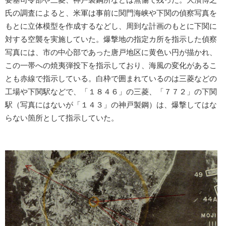
要塞司令部や三菱、神戸製鋼所などは無傷で残った。大濱博之
氏の調査によると、米軍は事前に関門海峡や下関の偵察写真を
もとに立体模型を作成するなどし、周到な計画のもとに下関に
対する空襲を実施していた。爆撃地の指定カ所を指示した偵察
写真には、市の中心部であった唐戸地区に黄色い円が描かれ、
この一帯への焼夷弾投下を指示しており、海風の変化があるこ
とも赤線で指示している。白枠で囲まれているのは三菱などの
工場や下関駅などで、「１８４６」の三菱、「７７２」の下関
駅（写真にはないが「１４３」の神戸製鋼）は、爆撃してはな
らない箇所として指示していた。