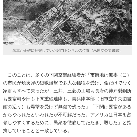
米軍が正確に把握していた関門トンネルの位置（米国立公文書館）
このことは、多くの下関空襲経験者が「市街地は無辜（こ）
の市民が焼夷弾の絨毯爆撃で多大な犠牲を受け、命だけでなく
家財もすべて失ったが、三井、三菱の工場も長府の神戸製鋼所
も要塞司令部も下関重砲連隊も、憲兵隊本部（旧市立中央図書
館の辺り）も爆撃を受けず無傷で残った」「下関は要塞がある
からやられたといわれたが不可解だった。アメリカは日本を占
領しやすくするために、民衆を徹底してたたき、殺した」と指
摘していることと一致している。