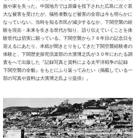
族や家を失った。中国地方では原爆を投下された広島に次ぐ甚
大な被害を受けたが、犠牲者数など被害の全容は今も明らかに
なっていない。当時を知る市民が減少するなか、下関空襲の経
験を現在・未来を生きる世代が知り、語り伝えていくことを体
験世代は切実に願っている。下関空襲から７６年目の記念日を
迎えるにあたり、本紙が聞きとりをしてきた下関空襲経験者の
体験と、下関歴史探究倶楽部の大濱博之氏が３０年にわたる調
査をへて出版した『記録写真と資料による太平洋戦争の記録
下関空襲の全貌』をもとにふり返ってみたい（掲載している一
部の写真や資料は大濱博之氏より提供）。