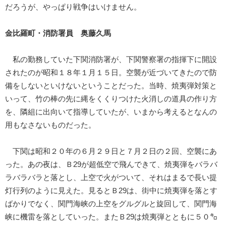
だろうが、やっぱり戦争はいけません。
金比羅町・消防署員 奥藤久馬
私の勤務していた下関消防署が、下関警察署の指揮下に開設
されたのが昭和１８年１月１５日。空襲が近づいてきたので防
備をしないといけないということだった。当時、焼夷弾対策と
いって、竹の棒の先に縄をくくりつけた火消しの道具の作り方
を、隣組に出向いて指導していたが、いまから考えるとなんの
用もなさないものだった。
下関は昭和２０年の６月２９日と７月２日の２回、空襲にあ
った。あの夜は、Ｂ29が超低空で飛んできて、焼夷弾をバラバ
ラバラバラと落とし、上空で火がついて、それはまるで長い提
灯行列のように見えた。見るとＢ29は、街中に焼夷弾を落とす
ばかりでなく、関門海峡の上空をグルグルと旋回して、関門海
峡に機雷を落としていった。またＢ29は焼夷弾とともに５０㌔