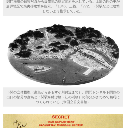
関門海峡の偵察写真から爆撃地の指定箇所を示している。上部の円の中が
唐戸地区で焼夷弾攻撃を指示。「1846」三菱、「772」下関駅などは攻撃
しないよう指示していた。
下関の立体模型（彦島からみもすそ川付近まで）。関門トンネル下関側の
出口の部分や彦島と下関駅を結ぶ橋（江の浦橋）の部分がきわめて精巧に
つくられている（米国立公文書館）