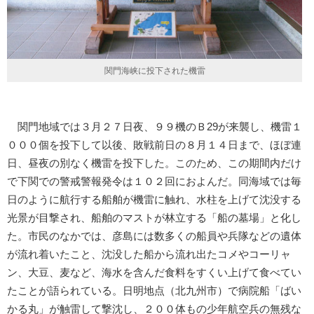
関門海峡に投下された機雷
関門地域では３月２７日夜、９９機のＢ29が来襲し、機雷１
０００個を投下して以後、敗戦前日の８月１４日まで、ほぼ連
日、昼夜の別なく機雷を投下した。このため、この期間内だけ
で下関での警戒警報発令は１０２回におよんだ。同海域では毎
日のように航行する船舶が機雷に触れ、水柱を上げて沈没する
光景が目撃され、船舶のマストが林立する「船の墓場」と化し
た。市民のなかでは、彦島には数多くの船員や兵隊などの遺体
が流れ着いたこと、沈没した船から流れ出たコメやコーリャ
ン、大豆、麦など、海水を含んだ食料をすくい上げて食べてい
たことが語られている。日明地点（北九州市）で病院船「ばい
かる丸」が触雷して撃沈し、２００体もの少年航空兵の無残な