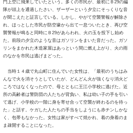
門上空に飛来していたという。多くの市民が、最初にＢ29の編
隊が頭上を通過したさい、ザーザーという夕立にそっくりな音
が聞こえたと証言している。しかし、やがて空襲警報が解除さ
れ、ほっとした市民が防空壕から出て一息ついたとき、再び空
襲警報が鳴ると同時にＢ29があらわれ、火の玉を投下し始め
た。前段の夕立のような音はガソリンをまいた音だった。ガソ
リンをまかれた木造家屋はあっという間に燃え上がり、火の雨
のなかを市民は逃げまどった。
当時１４歳で丸山町に住んでいた女性は、「最初のうちはみ
んなで火を消そうとしていたが、どんどん火が強くなり消火ど
ころではなくなったので、母とともに王江小学校に逃げた。近
所の高齢者は警防団の人たちが背負い、私は幼い子の手を引い
て逃げ、小学校の一階に身を寄せ合って空襲が終わるのを待っ
た」と話す。ケガした人たちの手当をしようにも赤チンしかな
く、包帯もなかった。女性は家がすべて焼かれ、着の身着のま
ま疎開することになった。