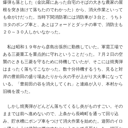
爆弾も落とした（金比羅にあった自宅のそばの大きな農家の屋
根を突き抜けて落ちたのでわかった）から、消火作業といって
も命がけだった。当時下関消防署には消防車が３台と、うちト
ヨタのポンプ車と、あとはフォードとダッチの車で、消防士も
２０～３０人しかいなかった。
私は昭和１９年から彦島出張所に勤務していた。軍需工場で
ある三菱重工を重点的に守れということだった。７月２日の空
襲のときも三菱を守るために待機していたが、そこには焼夷弾
はまったく落ちてこなかった。数十分待機するうち、見ると対
岸の豊前田の盛り場あたりから火の手が上がり大火事になって
いる。「豊前田の谷を消火してくれ」と連絡が入り、本村から
旧橋を渡った。
しかし焼夷弾がどんどん落ちてくるし炎がものすごい。その
ままでは前へ進めないので、上条から長崎町を通って回り込
み、貯水槽にポンプ車をつけて消火作業を始めた。遊郭のイロ