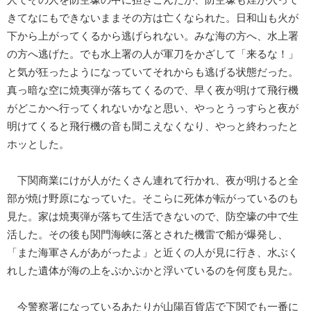
きてなにもできないままその方は亡くなられた。日和山も火が
下から上がってくるから逃げられない。みな海の方へ、水上署
の方へ逃げた。でも水上署の人が軍刀をかざして「来るな！」
と気が狂ったようになっていてそれからも逃げる状態だった。
真っ暗な空に焼夷弾が落ちてくるので、早く夜が明けて飛行機
がどこかへ行ってくれないかなと思い、やっとうっすらと夜が
明けてくると飛行機の音も聞こえなくなり、やっと終わったと
ホッとした。
下関商業にけが人がたくさん連れて行かれ、夜が明けると全
部が焼け野原になっていた。そこらに死体が転がっているのも
見た。家は焼夷弾が落ちて生活できないので、防空壕の中で生
活した。その後も関門海峡に落とされた機雷で船が爆発し、
「また海軍さんがあがったよ」と近くの人が見に行き、水ぶく
れした遺体が海の上をぷかぷかと浮いているのを何度も見た。
今警察署になっているあたりが山陽百貨店で下関でも一番に