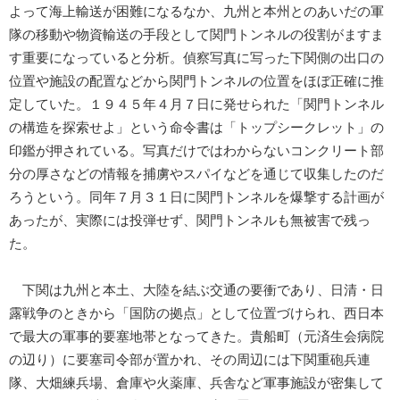
よって海上輸送が困難になるなか、九州と本州とのあいだの軍
隊の移動や物資輸送の手段として関門トンネルの役割がますま
す重要になっていると分析。偵察写真に写った下関側の出口の
位置や施設の配置などから関門トンネルの位置をほぼ正確に推
定していた。１９４５年４月７日に発せられた「関門トンネル
の構造を探索せよ」という命令書は「トップシークレット」の
印鑑が押されている。写真だけではわからないコンクリート部
分の厚さなどの情報を捕虜やスパイなどを通じて収集したのだ
ろうという。同年７月３１日に関門トンネルを爆撃する計画が
あったが、実際には投弾せず、関門トンネルも無被害で残っ
た。
下関は九州と本土、大陸を結ぶ交通の要衝であり、日清・日
露戦争のときから「国防の拠点」として位置づけられ、西日本
で最大の軍事的要塞地帯となってきた。貴船町（元済生会病院
の辺り）に要塞司令部が置かれ、その周辺には下関重砲兵連
隊、大畑練兵場、倉庫や火薬庫、兵舎など軍事施設が密集して