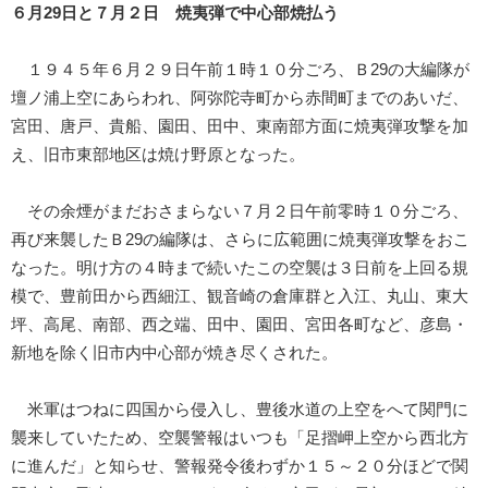
６月29日と７月２日 焼夷弾で中心部焼払う
１９４５年６月２９日午前１時１０分ごろ、Ｂ29の大編隊が
壇ノ浦上空にあらわれ、阿弥陀寺町から赤間町までのあいだ、
宮田、唐戸、貴船、園田、田中、東南部方面に焼夷弾攻撃を加
え、旧市東部地区は焼け野原となった。
その余煙がまだおさまらない７月２日午前零時１０分ごろ、
再び来襲したＢ29の編隊は、さらに広範囲に焼夷弾攻撃をおこ
なった。明け方の４時まで続いたこの空襲は３日前を上回る規
模で、豊前田から西細江、観音崎の倉庫群と入江、丸山、東大
坪、高尾、南部、西之端、田中、園田、宮田各町など、彦島・
新地を除く旧市内中心部が焼き尽くされた。
米軍はつねに四国から侵入し、豊後水道の上空をへて関門に
襲来していたため、空襲警報はいつも「足摺岬上空から西北方
に進んだ」と知らせ、警報発令後わずか１５～２０分ほどで関