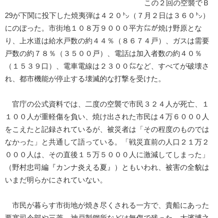
この２回の空襲でＢ
29が下関に投下した焼夷弾は４２０㌧（７月２日は３６０㌧）
にのぼった。市街地１０８万９０００平方㍍が焼け野原とな
り、上水道は給水戸数の約４４％（８６７４戸）、ガスは需要
戸数の約７８％（３５００戸）、電話は加入者数の約４０％
（１５３９口）、電車電線は２３００㍍など、すべてが破壊さ
れ、都市機能が停止する壊滅的な打撃を受けた。
官庁の公式資料では、二度の空襲で市民３２４人が死亡、１
１００人が重軽傷を負い、焼け出された市民は４万６０００人
をこえたと記録されているが、被災者は「その程度のものでは
なかった」と共通して語っている。「戦災直前の人口２１万２
０００人は、その直後１５万５０００人に激減してしまった」
（野村忠司編『カンナ炎える夏』）ともいわれ、被害の全貌は
いまだ明らかにされていない。
市民が暮らす市街地が焼き尽くされる一方で、貴船にあった