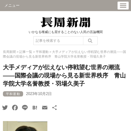
メニュー
いかなる権威にも屈することのない人民の言論機関
長周新聞
>
記事一覧
>
平和運動
>
大手メディアが伝えない停戦望む世界の潮流――国
際会議の現場から見る新世界秩序 青山学院大学名誉教授・羽場久美子
大手メディアが伝えない停戦望む世界の潮流
――国際会議の現場から見る新世界秩序 青山
学院大学名誉教授・羽場久美子
2023年10月2日
平和運動
Twitter
Facebook
Line
Hatena
Email
共
有