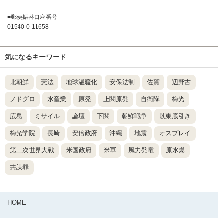
■郵便振替口座番号
01540-0-11658
気になるキーワード
北朝鮮
憲法
地球温暖化
安保法制
佐賀
辺野古
ノドグロ
水産業
原発
上関原発
自衛隊
梅光
広島
ミサイル
論壇
下関
朝鮮戦争
以東底引き
梅光学院
長崎
安倍政府
沖縄
地震
オスプレイ
第二次世界大戦
米国政府
米軍
風力発電
原水爆
共謀罪
HOME