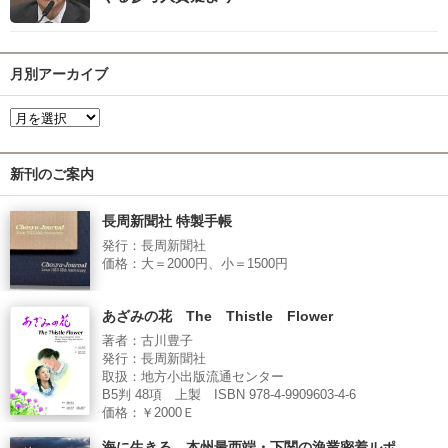
月別アーカイブ
新刊のご案内
長周新聞社 特製手帳
発行：長周新聞社
価格：大＝2000円、小＝1500円
あざみの花 The Thistle Flower
著者：古川豊子
発行：長周新聞社
取扱：地方小出版流通センター
B5判 48項 上製 ISBN 978-4-9909603-4-6
価格：￥2000Ｅ
海に生きる 本州最西端・下関の漁業密着ルポ