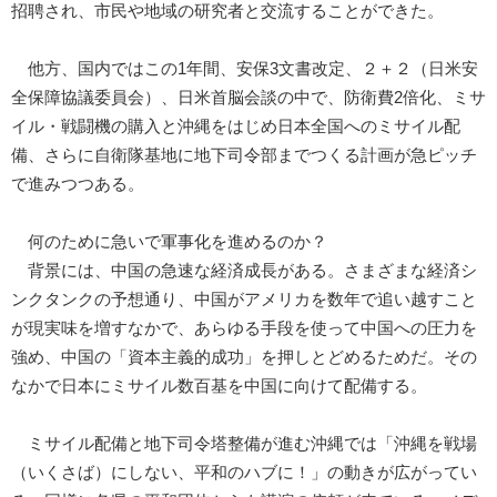
招聘され、市民や地域の研究者と交流することができた。
他方、国内ではこの1年間、安保3文書改定、２＋２（日米安
全保障協議委員会）、日米首脳会談の中で、防衛費2倍化、ミサ
イル・戦闘機の購入と沖縄をはじめ日本全国へのミサイル配
備、さらに自衛隊基地に地下司令部までつくる計画が急ピッチ
で進みつつある。
何のために急いで軍事化を進めるのか？
背景には、中国の急速な経済成長がある。さまざまな経済シ
ンクタンクの予想通り、中国がアメリカを数年で追い越すこと
が現実味を増すなかで、あらゆる手段を使って中国への圧力を
強め、中国の「資本主義的成功」を押しとどめるためだ。その
なかで日本にミサイル数百基を中国に向けて配備する。
ミサイル配備と地下司令塔整備が進む沖縄では「沖縄を戦場
（いくさば）にしない、平和のハブに！」の動きが広がってい