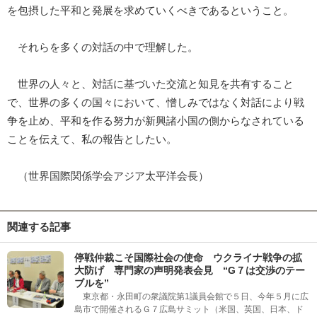
を包摂した平和と発展を求めていくべきであるということ。
それらを多くの対話の中で理解した。
世界の人々と、対話に基づいた交流と知見を共有すること
で、世界の多くの国々において、憎しみではなく対話により戦
争を止め、平和を作る努力が新興諸小国の側からなされている
ことを伝えて、私の報告としたい。
（世界国際関係学会アジア太平洋会長）
関連する記事
停戦仲裁こそ国際社会の使命 ウクライナ戦争の拡
大防げ 専門家の声明発表会見 “G７は交渉のテー
ブルを”
東京都・永田町の衆議院第1議員会館で５日、今年５月に広
島市で開催されるＧ７広島サミット（米国、英国、日本、ド