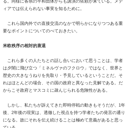
る。同様に各県の平和団体からも講演の依頼が来ている。メデ
ィアでは伝えられない事実を知るために。
これら国内外での直接交流のなかで明らかになりつつある重
要なポイントについてのべておきたい。
米欧秩序の相対的衰退
これら多くの人たちとの話し合いにおいて思うことは、学者
は夕闇に飛び立つ「ミネルヴァのフクロウ」ではなく、世界と
歴史の大きなうねりを先取り・予見しているということだ。そ
れはほとんどの場合、その国の政府と異なった見解である。だ
からこそ政府とマスコミに疎んじられる危険性がある。
しかし、私たちが訴えてきた即時停戦の動きもそうだが、1年
後、2年後の現実は、透徹した視点を持つ学者たちの発言の通り
になる。故にそれを伝え続けることは極めて意義があると思っ
ている。