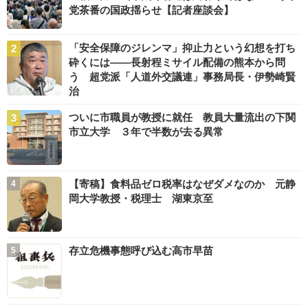
党茶番の国政揺らせ【記者座談会】
「安全保障のジレンマ」抑止力という幻想を打ち
砕くには――長射程ミサイル配備の熊本から問
う 超党派「人道外交議連」事務局長・伊勢崎賢
治
ついに市職員が教授に就任 教員大量流出の下関
市立大学 ３年で半数が去る異常
【寄稿】食料品ゼロ税率はなぜダメなのか 元静
岡大学教授・税理士 湖東京至
存立危機事態呼び込む高市早苗