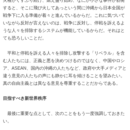
火種がくすぶり続け、燃え盛り始め、なにか小さな事件が勃発
すると、そこに飛び火してあっという間に沖縄から日本全国が
戦争下に入る準備が着々と進んでいるからだ。これに気づいて
いながら反対が言えないのは、戦争に反対し、停戦を訴えるよ
うな人々を排除するシステムが機能しているからだ。それはと
ても恐ろしいことだ。
平和と停戦を訴える人々を排除し攻撃する「リベラル」を含
む人たちには、正義と悪を決めつけるのではなく、中国やロシ
ア、ASEAN、国内の沖縄の人たちなど、政府や大手メディアと
違う意見の人たちの声にも静かに耳を傾けることを望みたい。
真の自由主義とは異なる意見を尊重することだからである。
目指すべき新世界秩序
最後に重要な点として、次のことをもう一度強調しておきた
い。