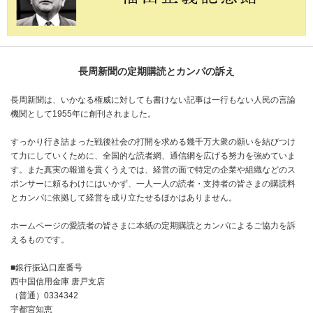
長周新聞の定期購読とカンパの訴え
長周新聞は、いかなる権威に対しても書けない記事は一行もない人民の言論
機関として1955年に創刊されました。
すっかり行き詰まった戦後社会の打開を求める幾千万大衆の願いを結びつけ
て力にしていくために、全国的な読者網、通信網を広げる努力を強めていま
す。また真実の報道を貫くうえでは、経営の面で特定の企業や組織などのス
ポンサーに頼るわけにはいかず、一人一人の読者・支持者の皆さまの購読料
とカンパに依拠して経営を成り立たせるほかはありません。
ホームページの愛読者の皆さまに本紙の定期購読とカンパによるご協力を訴
えるものです。
■銀行振込口座番号
西中国信用金庫 唐戸支店
（普通）0334342
宇都宮知恵