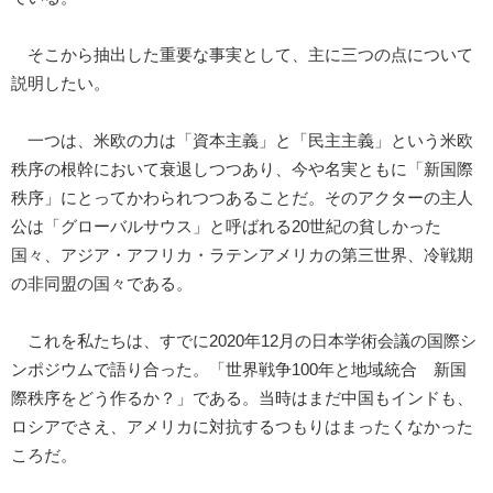
そこから抽出した重要な事実として、主に三つの点について
説明したい。
一つは、米欧の力は「資本主義」と「民主主義」という米欧
秩序の根幹において衰退しつつあり、今や名実ともに「新国際
秩序」にとってかわられつつあることだ。そのアクターの主人
公は「グローバルサウス」と呼ばれる20世紀の貧しかった
国々、アジア・アフリカ・ラテンアメリカの第三世界、冷戦期
の非同盟の国々である。
これを私たちは、すでに2020年12月の日本学術会議の国際シ
ンポジウムで語り合った。「世界戦争100年と地域統合 新国
際秩序をどう作るか？」である。当時はまだ中国もインドも、
ロシアでさえ、アメリカに対抗するつもりはまったくなかった
ころだ。