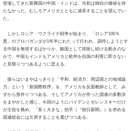
登場してきた新興国の中国・インドは、当初は独自の価値を持
たなかった。むしろアメリカとともに成長することを望んでい
た。
しかしロシア・ウクライナ戦争が始まり、「ロシア100％
悪」のプロパガンダが1年半にわたって行われ、調停しようとす
る中国を無視するばかりか、敵国として排除し続ける動きのな
かで、中国もインドもアメリカと欧州を自国の利害に即さない
と見限りつつあるように思える。
彼らはいまやはっきりと「平和、経済力、周辺国との地域協
力」という「新国際秩序」を、アメリカを反面教師として、み
ずから形作りつつある。そしてアメリカが作った国連の多数決
をまやかしと感じ、今回のようにバイデンとゼレンスキーだけ
が主役を務め、「長く大きな」拍手（『朝日新聞』）を求める
国連総会には欠席することを選びつつある。