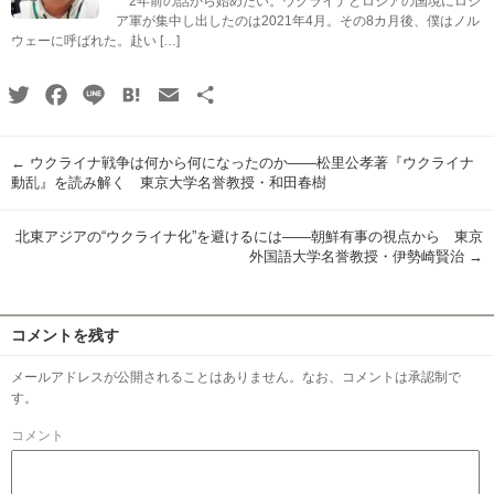
2年前の話から始めたい。ウクライナとロシアの国境にロシ
ア軍が集中し出したのは2021年4月。その8カ月後、僕はノル
ウェーに呼ばれた。赴い […]
Twitter
Facebook
Line
Hatena
Email
共
有
←
ウクライナ戦争は何から何になったのか――松里公孝著『ウクライナ
動乱』を読み解く 東京大学名誉教授・和田春樹
北東アジアの“ウクライナ化”を避けるには――朝鮮有事の視点から 東京
外国語大学名誉教授・伊勢崎賢治
→
コメントを残す
メールアドレスが公開されることはありません。なお、コメントは承認制で
す。
コメント