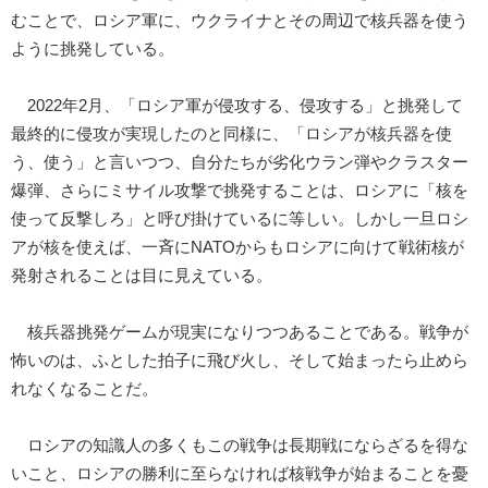
むことで、ロシア軍に、ウクライナとその周辺で核兵器を使う
ように挑発している。
2022年2月、「ロシア軍が侵攻する、侵攻する」と挑発して
最終的に侵攻が実現したのと同様に、「ロシアが核兵器を使
う、使う」と言いつつ、自分たちが劣化ウラン弾やクラスター
爆弾、さらにミサイル攻撃で挑発することは、ロシアに「核を
使って反撃しろ」と呼び掛けているに等しい。しかし一旦ロシ
アが核を使えば、一斉にNATOからもロシアに向けて戦術核が
発射されることは目に見えている。
核兵器挑発ゲームが現実になりつつあることである。戦争が
怖いのは、ふとした拍子に飛び火し、そして始まったら止めら
れなくなることだ。
ロシアの知識人の多くもこの戦争は長期戦にならざるを得な
いこと、ロシアの勝利に至らなければ核戦争が始まることを憂