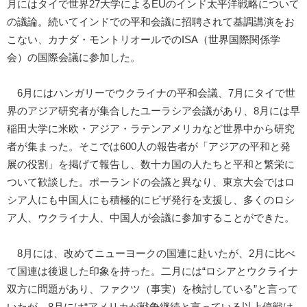
月にはタイで世界27大学によるEUのインド太平洋戦略について
の議論。続いてインドでの平和会議に招聘されて基調講演をお
こない、カナダ・モントリオールでのISA（世界国際関係学
会）の国際会議に参加した。
6月にはハンガリーでウクライナの平和会議、7月にタイで世
界のアジア研究者が集合したユーラシア会議があり、8月には早
稲田大学に米欧・アジア・ラテンアメリカなど世界中から研究
者が集まった。そこでは600人の報告者が「アジアの平和と発
展の役割」を掲げて報告し、数十カ国の人たちと平和と繁栄に
ついて歓談した。ポーランドの会議と異なり、東京大会ではロ
シア人にも中国人にも積極的にビザ発行を支援し、多くのロシ
ア人、ウクライナ人、中国人が会議に参加することができた。
8月には、改めてニューヨークの国連に赴いたが、2月に比べ
て国連は後退した印象を持った。二月には“ロシアとウクライナ
双方に問題があり、ファクツ（事実）を検討している”と言って
いたが、8月には“アメリカが戦争継続と言っている以上停戦は