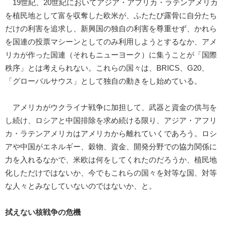
19世紀、20世紀においてアジア・アフリカ・ラテンアメリカ
を植民地として富を収奪した欧米が、ふたたび露骨に自分たち
だけの利害を追求し、新興国の独自の利害を尊重せず、かれら
を国連の投票マシーンとしてのみ利用しようとするなか、アメ
リカが作った国連（それもニューヨーク）に集うことが「国際
秩序」とは考えられない。これらの国々は、BRICS、G20、
「グローバルサウス」として独自の動きをし始めている。
アメリカがウクライナ戦争に加担して、武器と資金の供与を
し続け、ロシアと中国排除を求め続ける限り、アジア・アフリ
カ・ラテンアメリカはアメリカから離れていくであろう。ロシ
アや中国がエネルギー、穀物、資金、開発分野での協力関係に
力を入れるなかで、米欧は何をしてくれたのだろうか、植民地
化しただけではないか、今でもこれらの国々を対等な国、対等
な人々とみなしていないのではないか、と。
拭えない核戦争の危機