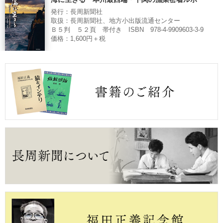
発行：長周新聞社
取扱：長周新聞社、地方小出版流通センター
Ｂ５判 ５２頁 帯付き ISBN 978-4-9909603-3-9
価格：1,600円＋税