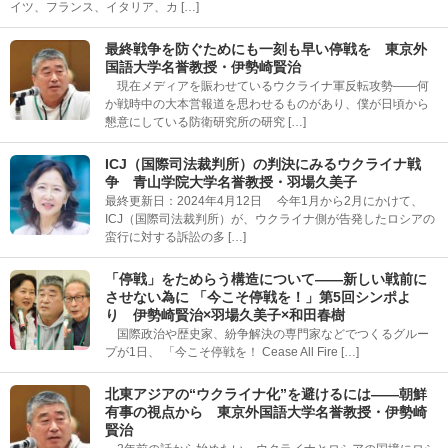
イツ、フランス、イタリア、カ […]
最終戦争を防ぐためにも一刻も早い停戦を 東京外
国語大学名誉教授・伊勢崎賢治
現在メディアを賑わせているウクライナ軍反転攻勢――何
か戦時中の大本営報道を思わせるものがあり、僕が日頃から
懇意にしている防衛研究所の研究 […]
ICJ（国際司法裁判所）の判決にみるウクライナ戦
争 青山学院大学名誉教授・羽場久美子
最終更新日：2024年4月12日 今年1月から2月にかけて、
ICJ（国際司法裁判所）が、ウクライナ側が告発したロシアの
蛮行に対する訴訟の多 […]
「停戦」をためらう構造について――新しい戦前に
させない為に 「今こそ停戦を！」第5回シンポよ
り 伊勢崎賢治×羽場久美子×和田春樹
国際政治や歴史家、紛争解決の専門家などでつくるグルー
プが1日、 「今こそ停戦を！ Cease All Fire […]
北東アジアの“ウクライナ化”を避けるには――朝鮮
有事の視点から 東京外国語大学名誉教授・伊勢崎
賢治