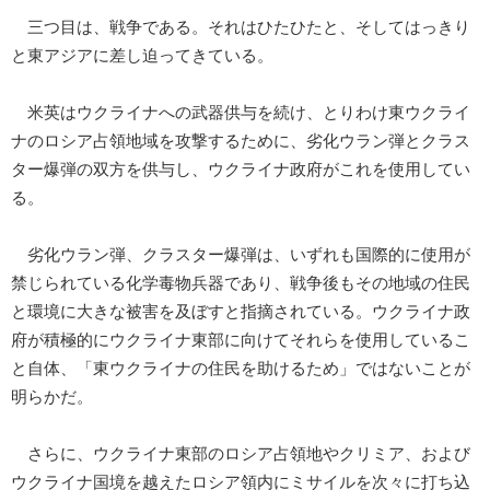
三つ目は、戦争である。それはひたひたと、そしてはっきり
と東アジアに差し迫ってきている。
米英はウクライナへの武器供与を続け、とりわけ東ウクライ
ナのロシア占領地域を攻撃するために、劣化ウラン弾とクラス
ター爆弾の双方を供与し、ウクライナ政府がこれを使用してい
る。
劣化ウラン弾、クラスター爆弾は、いずれも国際的に使用が
禁じられている化学毒物兵器であり、戦争後もその地域の住民
と環境に大きな被害を及ぼすと指摘されている。ウクライナ政
府が積極的にウクライナ東部に向けてそれらを使用しているこ
と自体、「東ウクライナの住民を助けるため」ではないことが
明らかだ。
さらに、ウクライナ東部のロシア占領地やクリミア、および
ウクライナ国境を越えたロシア領内にミサイルを次々に打ち込