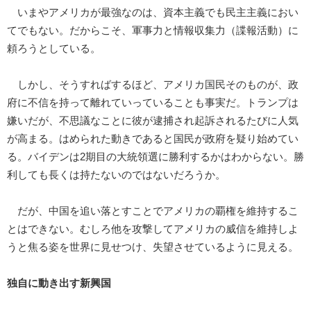
いまやアメリカが最強なのは、資本主義でも民主主義におい
てでもない。だからこそ、軍事力と情報収集力（諜報活動）に
頼ろうとしている。
しかし、そうすればするほど、アメリカ国民そのものが、政
府に不信を持って離れていっていることも事実だ。トランプは
嫌いだが、不思議なことに彼が逮捕され起訴されるたびに人気
が高まる。はめられた動きであると国民が政府を疑り始めてい
る。バイデンは2期目の大統領選に勝利するかはわからない。勝
利しても長くは持たないのではないだろうか。
だが、中国を追い落とすことでアメリカの覇権を維持するこ
とはできない。むしろ他を攻撃してアメリカの威信を維持しよ
うと焦る姿を世界に見せつけ、失望させているように見える。
独自に動き出す新興国