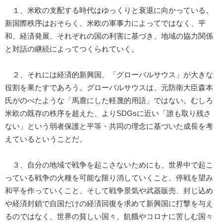
１、米欧の支配する時代はゆっくりと衰退に向かっている。
新国際秩序はおそらく、米欧の軍事力によってではなく、平
和、経済発展、それぞれの国の利害に基づき、地域の協力関係
と対話の継続によってつくられていく。
２、それには経済的新興国、「グローバルサウス」が大きな
役割を果たすであろう。グローバルサウスは、元防衛大臣森本
氏がのべたような「馬鹿にした軽蔑的用語」ではない。むしろ
米欧の既存の秩序を超えた、よりSDGsに近い「誰も取り残さ
ない」という弱者保護と平等・共同の理念に基づいた成長を考
えているということだ。
３、自分の地域で戦争を起こさないためにも、世界中で起こ
っている戦争の火種を可能な限り消していくこと、停戦を望み
和平を作っていくこと、そして戦争景気や武器販売、封じ込め
や経済封鎖で自国だけの経済回復を求めて新興国に打撃を与え
るのではなく、世界の貧しい国々、飢餓やコロナに苦しむ国々