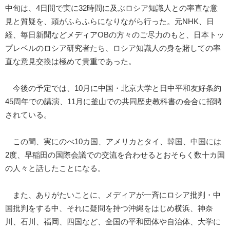
中旬は、4日間で実に32時間に及ぶロシア知識人との率直な意
見と質疑を、頭がふらふらになりながら行った。元NHK、日
経、毎日新聞などメディアOBの方々のご尽力のもと、日本トッ
プレベルのロシア研究者たち、ロシア知識人の身を賭しての率
直な意見交換は極めて貴重であった。
今後の予定では、10月に中国・北京大学と日中平和友好条約
45周年での講演、11月に釜山での共同歴史教科書の会合に招聘
されている。
この間、実にのべ10カ国、アメリカとタイ、韓国、中国には
2度、早稲田の国際会議での交流を合わせるとおそらく数十カ国
の人々と話したことになる。
また、ありがたいことに、メディアが一斉にロシア批判・中
国批判をする中、それに疑問を持つ沖縄をはじめ横浜、神奈
川、石川、福岡、四国など、全国の平和団体や自治体、大学に