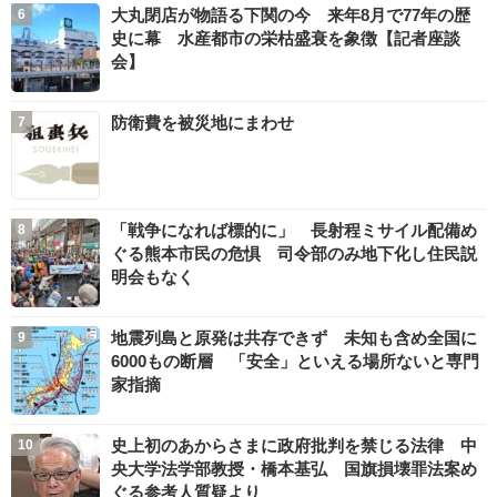
大丸閉店が物語る下関の今 来年8月で77年の歴
史に幕 水産都市の栄枯盛衰を象徴【記者座談
会】
防衛費を被災地にまわせ
「戦争になれば標的に」 長射程ミサイル配備め
ぐる熊本市民の危惧 司令部のみ地下化し住民説
明会もなく
地震列島と原発は共存できず 未知も含め全国に
6000もの断層 「安全」といえる場所ないと専門
家指摘
史上初のあからさまに政府批判を禁じる法律 中
央大学法学部教授・橋本基弘 国旗損壊罪法案め
ぐる参考人質疑より