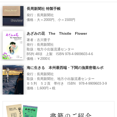
長周新聞社 特製手帳
発行：長周新聞社
価格：大＝2000円、小＝1500円
あざみの花 The Thistle Flower
著者：古川豊子
発行：長周新聞社
取扱：地方小出版流通センター
B5判 48項 上製 ISBN 978-4-9909603-4-6
価格：￥2000Ｅ
海に生きる 本州最西端・下関の漁業密着ルポ
発行：長周新聞社
取扱：長周新聞社、地方小出版流通センター
Ｂ５判 ５２頁 帯付き ISBN 978-4-9909603-3-9
価格：1,600円＋税