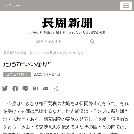
メニュー
いかなる権威にも屈することのない人民の言論機関
長周新聞
>
記事一覧
>
コラム狙撃兵
>
ただの“いいなり”
ただの“いいなり”
2025年4月17日
コラム狙撃兵
Twitter
Facebook
Line
Hatena
Email
共
有
今度はいきなり相互関税の実施を90日間停止だそうで、それ
を受けて株価は急騰するなど、世界経済はトランプに振り回さ
れて大騒ぎである。相互関税の実施を発表して以後、報復措置
をとらず水面下で交渉意思を伝えてきた75の国々との間では、