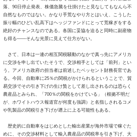
落、90日停止発表、株価急騰を仕掛けたと見なしてもなんら不
自然なものではない。かなり手荒なやり方とはいえ、こうした
振り幅のひどい乱高下はヘッジファンドにとって荒稼ぎをする
絶好のチャンスなのである。各国に妥協を迫ると同時に副産物
も得る――そんな光景に見えて仕方がない。
さて、日本は一連の相互関税騒動のなかで真っ先にアメリカ
に交渉を申し出ていたそうで、交渉相手としては「前列」とい
う。アメリカ政府の担当者は前述したベッセント財務長官であ
る。今回、自動車に25％の関税がかけられるということで、貿
易交渉でその引き下げの生け贄として差し出されるのは恐らく
農産品とみられ、「700％の関税をかけている」（根拠不明だ
が、ホワイトハウス報道官が何度も強調）と名指しされるコメ
や乳製品の関税引き下げが遡上に上る可能性もある。
歴史的に自動車をはじめとした輸出産業が海外市場で稼ぐた
めに、その交渉材料として輸入農産品の関税率を引き下げ、大