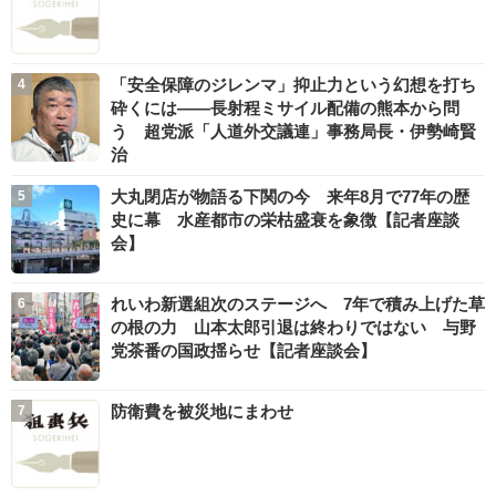
「安全保障のジレンマ」抑止力という幻想を打ち
砕くには――長射程ミサイル配備の熊本から問
う 超党派「人道外交議連」事務局長・伊勢崎賢
治
大丸閉店が物語る下関の今 来年8月で77年の歴
史に幕 水産都市の栄枯盛衰を象徴【記者座談
会】
れいわ新選組次のステージへ 7年で積み上げた草
の根の力 山本太郎引退は終わりではない 与野
党茶番の国政揺らせ【記者座談会】
防衛費を被災地にまわせ