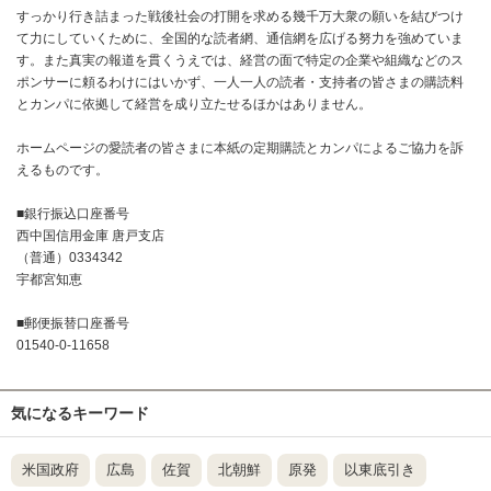
すっかり行き詰まった戦後社会の打開を求める幾千万大衆の願いを結びつけ
て力にしていくために、全国的な読者網、通信網を広げる努力を強めていま
す。また真実の報道を貫くうえでは、経営の面で特定の企業や組織などのス
ポンサーに頼るわけにはいかず、一人一人の読者・支持者の皆さまの購読料
とカンパに依拠して経営を成り立たせるほかはありません。
ホームページの愛読者の皆さまに本紙の定期購読とカンパによるご協力を訴
えるものです。
■銀行振込口座番号
西中国信用金庫 唐戸支店
（普通）0334342
宇都宮知恵
■郵便振替口座番号
01540-0-11658
気になるキーワード
米国政府
広島
佐賀
北朝鮮
原発
以東底引き