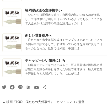
福岡県政巡る主導権争い
なにやら福岡県政を巡って自民党内部の内輪もめが激化
し、主導権争いが繰り広げられているようである。ここにき
て大金をかけた知事や県議会議員たちの […]
新しい世界秩序へ
注目された米中首脳会談はトランプをはじめとしたアメリ
カ側が中国詣でをして、すり寄っている様を露骨に見せつけ
るものとなった。世界では米国、中国 […]
チャッピーいい加減にしろ！
朝起きてテレビをつけてみると、巨人軍監督の阿部慎之助
が娘に殴る蹴るの暴行を加えた容疑で逮捕され、巨人軍監督
を辞任したと大騒ぎしていた。なにが […]
Twitter
Facebook
Line
Hatena
Email
共
有
←
映画『1980：僕たちの光州事件』 カン・スンヨン監督