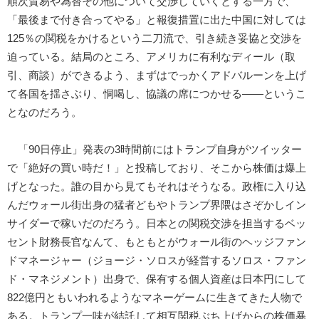
順次貿易や為替その他について交渉していくとする一方で、
「最後まで付き合ってやる」と報復措置に出た中国に対しては
125％の関税をかけるという二刀流で、引き続き妥協と交渉を
迫っている。結局のところ、アメリカに有利なディール（取
引、商談）ができるよう、まずはでっかくアドバルーンを上げ
て各国を揺さぶり、恫喝し、協議の席につかせる――というこ
となのだろう。
「90日停止」発表の3時間前にはトランプ自身がツイッター
で「絶好の買い時だ！」と投稿しており、そこから株価は爆上
げとなった。誰の目から見てもそれはそうなる。政権に入り込
んだウォール街出身の猛者どもやトランプ界隈はさぞかしイン
サイダーで稼いだのだろう。日本との関税交渉を担当するベッ
セント財務長官なんて、もともとがウォール街のヘッジファン
ドマネージャー（ジョージ・ソロスが経営するソロス・ファン
ド・マネジメント）出身で、保有する個人資産は日本円にして
822億円ともいわれるようなマネーゲームに生きてきた人物で
ある。トランプ一味が結託して相互関税ぶち上げからの株価暴