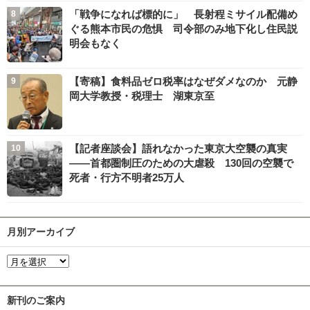
「戦争になれば標的に」 長射程ミサイル配備め
ぐる熊本市民の危惧 司令部のみ地下化し住民説
明会もなく
【寄稿】食料品ゼロ税率はなぜダメなのか 元静
岡大学教授・税理士 湖東京至
【記者座談会】語れなかった東京大空襲の真実
――首都圏制圧のための大虐殺 130回の空襲で
死者・行方不明者25万人
月別アーカイブ
新刊のご案内