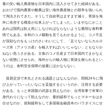
量の安い輸入農産物を日本国内に流入させてきた経緯がある。
おかげで国内農業や酪農は安い海外農産物との競争を強いられ
て淘汰されてきた。そうして自給率はますます減り、胃袋を海
外に依存する構造が出来上がってしまった。いまやなにかこと
あれば国民は飢え死にしなければならないような脆弱な食料事
情でもある。令和のコメ騒動を見てもわかるように、コメ不足
が深刻なのをもっけのさいわいにして、「足りないならカルロ
ーズ米（アメリカ産）を輸入すればいいじゃない」ともなりか
ねない危うさがある。主食のコメ生産まで日本国内でまかなえ
ない状態にさせられ、海外からの輸入物に胃袋を握られるとい
うのは、食料安全保障の放棄にほかならない。
貿易交渉で本丸とされる議題とはなんなのか、関税24％に飛
び上がっていったいなにを妥協するというのか、注視する必要
がある。もっと米国製の武器を買えなのか、台湾有事で米軍の
身代わりになって戦えなのか、量的緩和でもっとマネーをはき
出せなのか、規制緩和をして多国籍金融資本のパラダイスにせ