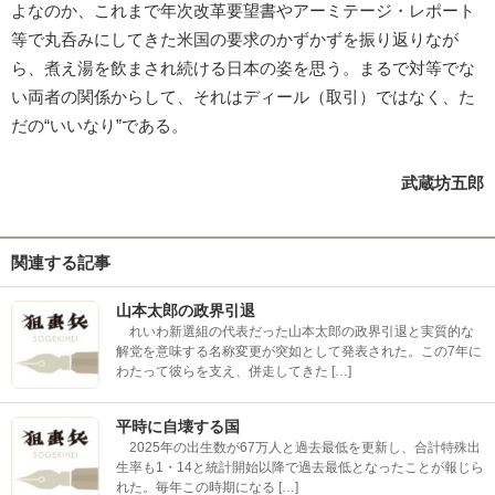
よなのか、これまで年次改革要望書やアーミテージ・レポート
等で丸呑みにしてきた米国の要求のかずかずを振り返りなが
ら、煮え湯を飲まされ続ける日本の姿を思う。まるで対等でな
い両者の関係からして、それはディール（取引）ではなく、た
だの“いいなり”である。
武蔵坊五郎
関連する記事
山本太郎の政界引退
れいわ新選組の代表だった山本太郎の政界引退と実質的な
解党を意味する名称変更が突如として発表された。この7年に
わたって彼らを支え、併走してきた […]
平時に自壊する国
2025年の出生数が67万人と過去最低を更新し、合計特殊出
生率も1・14と統計開始以降で過去最低となったことが報じら
れた。毎年この時期になる […]