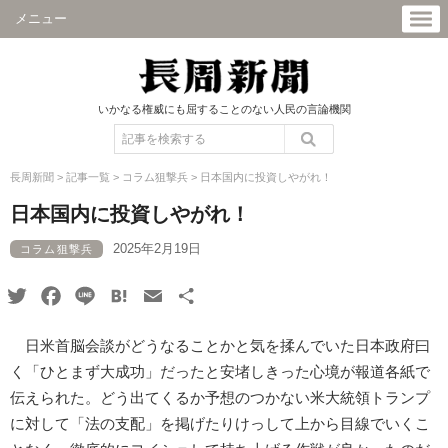
メニュー
いかなる権威にも屈することのない人民の言論機関
長周新聞
>
記事一覧
>
コラム狙撃兵
>
日本国内に投資しやがれ！
日本国内に投資しやがれ！
2025年2月19日
コラム狙撃兵
Twitter
Facebook
Line
Hatena
Email
共
有
日米首脳会談がどうなることかと気を揉んでいた日本政府曰
く「ひとまず大成功」だったと安堵しきった心境が報道各紙で
伝えられた。どう出てくるか予想のつかない米大統領トランプ
に対して「法の支配」を掲げたりけっして上から目線でいくこ