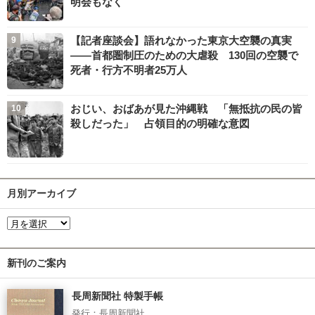
明会もなく
【記者座談会】語れなかった東京大空襲の真実
――首都圏制圧のための大虐殺 130回の空襲で
死者・行方不明者25万人
おじい、おばあが見た沖縄戦 「無抵抗の民の皆
殺しだった」 占領目的の明確な意図
月別アーカイブ
新刊のご案内
長周新聞社 特製手帳
発行：長周新聞社