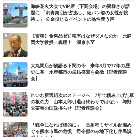
海峡花火大会でVIP席（下関会場）の異様さが話
題に 「刺青集団が占拠し、紐パン姿の女性が接
待…」 公金投じるイベントの品性問う声
【寄稿】食料品ゼロ税率はなぜダメなのか 元静
岡大学教授・税理士 湖東京至
大丸閉店が物語る下関の今 来年8月で77年の歴
史に幕 水産都市の栄枯盛衰を象徴【記者座談
会】
れいわ新選組次のステージへ 7年で積み上げた草
の根の力 山本太郎引退は終わりではない 与野
党茶番の国政揺らせ【記者座談会】
「戦争になれば標的に」 長射程ミサイル配備め
ぐる熊本市民の危惧 司令部のみ地下化し住民説