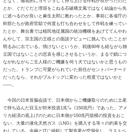
となく、徹底的にヨイショして持ち上げる作戦が良かったのだ
とか、ぐだぐだと理屈をこねる石破構文風ではなく結論から先
に述べるのが良いと麻生太郎に教わったとか、事前に各省庁の
幹部たちが政府官邸で何度も打ち合わせをして作戦を練ってい
たとか、舞台裏では植民地従属国の統治機構をあげててんやわ
んやして、宗主国の王様との面談デビューに挑んでいたことが
明るみに出ている。情けないというか、戦後80年も経ながら独
立国ではないことの悲哀を感じさせるというか、まるで鎖につ
ながれながらご主人様のご機嫌を伺う犬ではないかと思うもの
だった。トランプに可愛がられていた前任がセントバーナード
だったなら、それがブルドッグに変わった程度ではないかと
――。
今回の日米首脳会談で、日本側からご機嫌取りのために土産
で持ち込んだ目玉が対米投資1兆㌦（150兆円）であった。アメ
リカ経済の底上げのために日本側が150兆円規模の投資をおこ
ない、大量の液化天然ガス（LNG）を購入する等々の約束を交
わしている。金融とITに傾斜して製造業が空洞化し、ラストベ