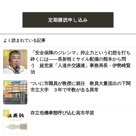
定期購読申し込み
よく読まれている記事
「安全保障のジレンマ」抑止力という幻想を打ち
砕くには――長射程ミサイル配備の熊本から問
う 超党派「人道外交議連」事務局長・伊勢崎賢
治
ついに市職員が教授に就任 教員大量流出の下関
市立大学 ３年で半数が去る異常
存立危機事態呼び込む高市早苗