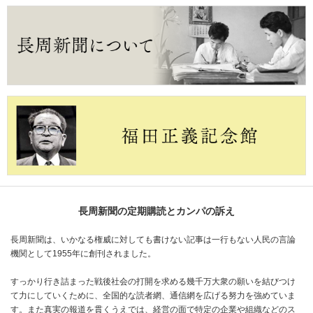
長周新聞の定期購読とカンパの訴え
長周新聞は、いかなる権威に対しても書けない記事は一行もない人民の言論
機関として1955年に創刊されました。
すっかり行き詰まった戦後社会の打開を求める幾千万大衆の願いを結びつけ
て力にしていくために、全国的な読者網、通信網を広げる努力を強めていま
す。また真実の報道を貫くうえでは、経営の面で特定の企業や組織などのス