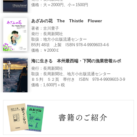
価格：大＝2000円、小＝1500円
あざみの花 The Thistle Flower
著者：古川豊子
発行：長周新聞社
取扱：地方小出版流通センター
B5判 48項 上製 ISBN 978-4-9909603-4-6
価格：￥2000Ｅ
海に生きる 本州最西端・下関の漁業密着ルポ
発行：長周新聞社
取扱：長周新聞社、地方小出版流通センター
Ｂ５判 ５２頁 帯付き ISBN 978-4-9909603-3-9
価格：1,600円＋税