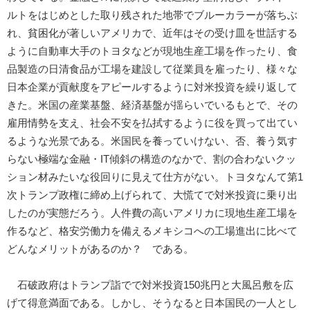
ルトをはじめとした取り残された地帯でブルーカラーが落ちぶ
れ、貧困化が著しいアメリカで、近年はその受け皿を世話する
ように自動車大手のトヨタなどが現地生産工場を作ったり、食
品製造の日清食品が工場を建設して従業員を雇ったり、様々な
日本企業が貢献度をアピールするように対米投資を繰り返して
きた。米国の産業基盤、経済基盤が揺らいでいるもとで、その
雇用情勢を支え、社会不安を払拭するように役を買って出てい
るような光景である。米国民を養っていけない、否、養う気す
らない極端な金融・IT傾斜の構造のなかで、割の合わないクッ
ション材みたいな役回りに見えて仕方がない。トヨタなんて第1
次トランプ政権に締め上げられて、大慌てで対米投資に乗り出
したのが実態だろう。人件費の高いアメリカに現地生産工場を
作るなど、格安労働力を備えるメキシコへの工場進出に比べて
どんなメリットがあるのか？ である。
石破政府はトランプ詣でで対米投資150兆円と大風呂敷を広
げて得意満面である。しかし、そうなると日本国民の一人とし