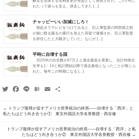
解党を意味する名称変更が突如として発表された。この7年に
わたって彼らを支え、併走してきた […]
チャッピーいい加減にしろ！
朝起きてテレビをつけてみると、巨人軍監督の阿部慎之助
が娘に殴る蹴るの暴行を加えた容疑で逮捕され、巨人軍監督
を辞任したと大騒ぎしていた。なにが […]
平時に自壊する国
2025年の出生数が67万人と過去最低を更新し、合計特殊出
生率も1・14と統計開始以降で過去最低となったことが報じら
れた。毎年この時期になる […]
Twitter
Facebook
Line
Hatena
Email
共
有
←
トランプ復帰が促すアメリカ世界統治の終焉――自壊する「西洋」と
私たちはどう向き合うか① 東京外国語大学名誉教授・西谷修
トランプ復帰が促すアメリカ世界統治の終焉――自壊する「西洋」と私
たちはどう向き合うか② 東京外国語大学名誉教授・西谷修
→