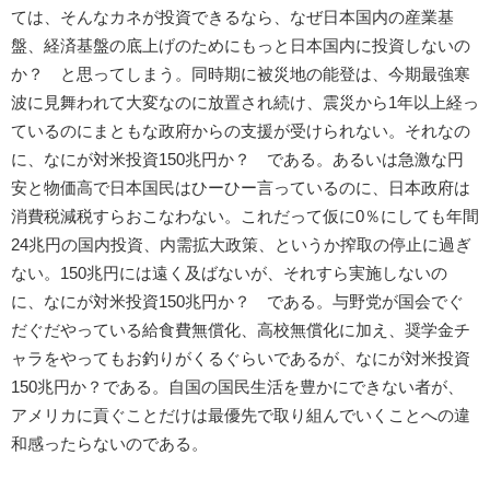
ては、そんなカネが投資できるなら、なぜ日本国内の産業基
盤、経済基盤の底上げのためにもっと日本国内に投資しないの
か？ と思ってしまう。同時期に被災地の能登は、今期最強寒
波に見舞われて大変なのに放置され続け、震災から1年以上経っ
ているのにまともな政府からの支援が受けられない。それなの
に、なにが対米投資150兆円か？ である。あるいは急激な円
安と物価高で日本国民はひーひー言っているのに、日本政府は
消費税減税すらおこなわない。これだって仮に0％にしても年間
24兆円の国内投資、内需拡大政策、というか搾取の停止に過ぎ
ない。150兆円には遠く及ばないが、それすら実施しないの
に、なにが対米投資150兆円か？ である。与野党が国会でぐ
だぐだやっている給食費無償化、高校無償化に加え、奨学金チ
ャラをやってもお釣りがくるぐらいであるが、なにが対米投資
150兆円か？である。自国の国民生活を豊かにできない者が、
アメリカに貢ぐことだけは最優先で取り組んでいくことへの違
和感ったらないのである。