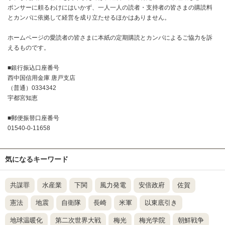
ポンサーに頼るわけにはいかず、一人一人の読者・支持者の皆さまの購読料
とカンパに依拠して経営を成り立たせるほかはありません。
ホームページの愛読者の皆さまに本紙の定期購読とカンパによるご協力を訴
えるものです。
■銀行振込口座番号
西中国信用金庫 唐戸支店
（普通）0334342
宇都宮知恵
■郵便振替口座番号
01540-0-11658
気になるキーワード
共謀罪
水産業
下関
風力発電
安倍政府
佐賀
憲法
地震
自衛隊
長崎
米軍
以東底引き
地球温暖化
第二次世界大戦
梅光
梅光学院
朝鮮戦争