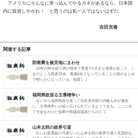
アメリカにそんなに突っ込んでやるカネがあるなら、日本国
内に投資しやがれ！ と思うのは私一人ではないはずだ。
吉田充春
関連する記事
防衛費を被災地にまわせ
10年の時を経て再び熊本で震度7の大きな地震が起こり、い
まのところ死者35名、重傷6名となっていることが国のまとめ
で明らかになっている。地震 […]
福岡県政巡る主導権争い
なにやら福岡県政を巡って自民党内部の内輪もめが激化
し、主導権争いが繰り広げられているようである。ここにき
て大金をかけた知事や県議会議員たちの […]
山本太郎の政界引退
れいわ新選組の代表だった山本太郎の政界引退と実質的な