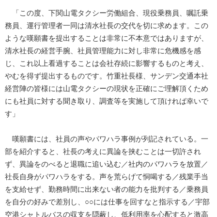
「この度、下関山電タクシー労働組合、現役乗務員、嘱託乗
務員、運行管理者一同は清水社長の交代を切に求めます。この
ような嘆願書を提出することは非常に不本意ではありますが、
清水社長の経営手腕、社員管理能力に対し非常に危機感を感
じ、これ以上看過することは会社存続に影響するものと考え、
やむを得ず提出するものです。竹重社長様、サンデン交通本社
経営陣の皆様には山電タクシーの現状を正確にご理解頂くため
にも社員に対する聞き取り、調査等を実施して頂ければ幸いで
す」
嘆願書には、社員の声やパワハラ事例が列記されている。一
部を紹介すると、社長の考えに異論を挟むことは一切許され
ず、異論をのべると退職に追い込む／社内のパワハラを放置／
社長自身がパワハラをする。声を荒らげて恫喝する／残業手当
を支給せず、勤務時間に出来ない者の能力を批判する／乗務員
を自分の好みで差別し、○○には仕事を回すなと指示する／宇部
空港シャトルバスの収支を隠蔽し、低利用率を心配すると激高