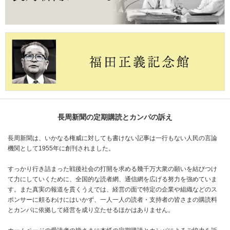
長周新聞の定期購読とカンパの訴え
長周新聞は、いかなる権威に対しても書けない記事は一行もない人民の言論
機関として1955年に創刊されました。
すっかり行き詰まった戦後社会の打開を求める幾千万大衆の願いを結びつけ
て力にしていくために、全国的な読者網、通信網を広げる努力を強めていま
す。また真実の報道を貫くうえでは、経営の面で特定の企業や組織などのス
ポンサーに頼るわけにはいかず、一人一人の読者・支持者の皆さまの購読料
とカンパに依拠して経営を成り立たせるほかはありません。