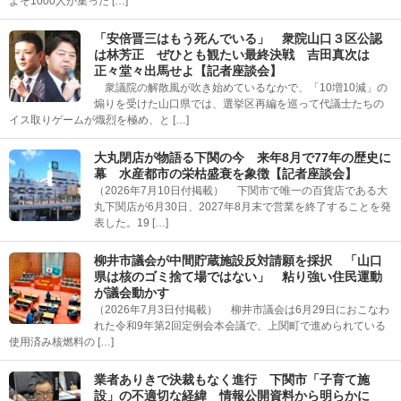
よそ1000人が集った […]
「安倍晋三はもう死んでいる」 衆院山口３区公認
は林芳正 ぜひとも観たい最終決戦 吉田真次は
正々堂々出馬せよ【記者座談会】
衆議院の解散風が吹き始めているなかで、「10増10減」の
煽りを受けた山口県では、選挙区再編を巡って代議士たちの
イス取りゲームが熾烈を極め、と […]
大丸閉店が物語る下関の今 来年8月で77年の歴史に
幕 水産都市の栄枯盛衰を象徴【記者座談会】
（2026年7月10日付掲載） 下関市で唯一の百貨店である大
丸下関店が6月30日、2027年8月末で営業を終了することを発
表した。19 […]
柳井市議会が中間貯蔵施設反対請願を採択 「山口
県は核のゴミ捨て場ではない」 粘り強い住民運動
が議会動かす
（2026年7月3日付掲載） 柳井市議会は6月29日におこなわ
れた令和9年第2回定例会本会議で、上関町で進められている
使用済み核燃料の […]
業者ありきで決裁もなく進行 下関市「子育て施
設」の不適切な経緯 情報公開資料から明らかに