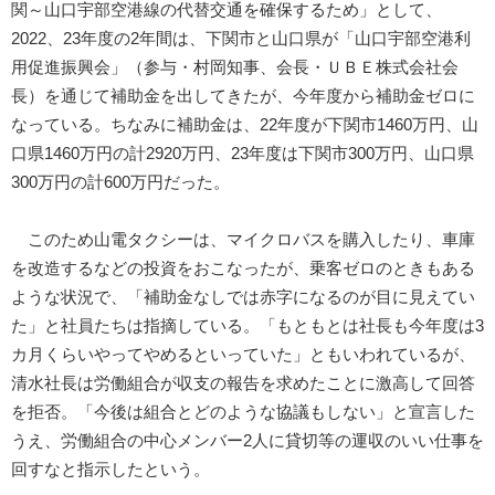
関～山口宇部空港線の代替交通を確保するため」として、
2022、23年度の2年間は、下関市と山口県が「山口宇部空港利
用促進振興会」（参与・村岡知事、会長・ＵＢＥ株式会社会
長）を通じて補助金を出してきたが、今年度から補助金ゼロに
なっている。ちなみに補助金は、22年度が下関市1460万円、山
口県1460万円の計2920万円、23年度は下関市300万円、山口県
300万円の計600万円だった。
このため山電タクシーは、マイクロバスを購入したり、車庫
を改造するなどの投資をおこなったが、乗客ゼロのときもある
ような状況で、「補助金なしでは赤字になるのが目に見えてい
た」と社員たちは指摘している。「もともとは社長も今年度は3
カ月くらいやってやめるといっていた」ともいわれているが、
清水社長は労働組合が収支の報告を求めたことに激高して回答
を拒否。「今後は組合とどのような協議もしない」と宣言した
うえ、労働組合の中心メンバー2人に貸切等の運収のいい仕事を
回すなと指示したという。