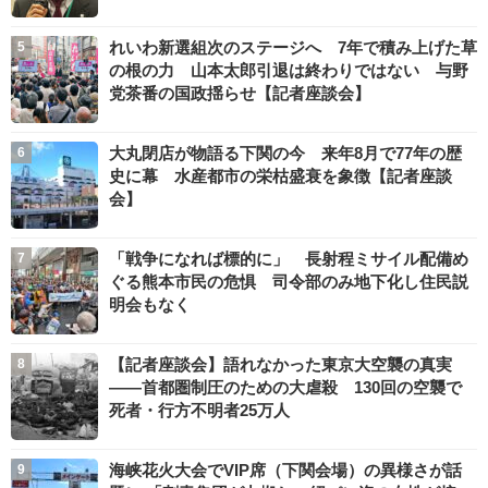
れいわ新選組次のステージへ 7年で積み上げた草
の根の力 山本太郎引退は終わりではない 与野
党茶番の国政揺らせ【記者座談会】
大丸閉店が物語る下関の今 来年8月で77年の歴
史に幕 水産都市の栄枯盛衰を象徴【記者座談
会】
「戦争になれば標的に」 長射程ミサイル配備め
ぐる熊本市民の危惧 司令部のみ地下化し住民説
明会もなく
【記者座談会】語れなかった東京大空襲の真実
――首都圏制圧のための大虐殺 130回の空襲で
死者・行方不明者25万人
海峡花火大会でVIP席（下関会場）の異様さが話