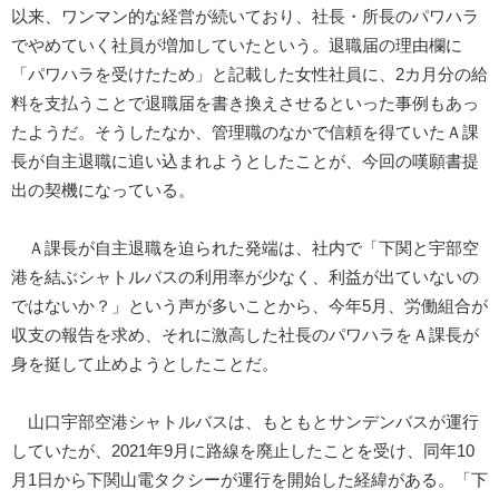
以来、ワンマン的な経営が続いており、社長・所長のパワハラ
でやめていく社員が増加していたという。退職届の理由欄に
「パワハラを受けたため」と記載した女性社員に、2カ月分の給
料を支払うことで退職届を書き換えさせるといった事例もあっ
たようだ。そうしたなか、管理職のなかで信頼を得ていたＡ課
長が自主退職に追い込まれようとしたことが、今回の嘆願書提
出の契機になっている。
Ａ課長が自主退職を迫られた発端は、社内で「下関と宇部空
港を結ぶシャトルバスの利用率が少なく、利益が出ていないの
ではないか？」という声が多いことから、今年5月、労働組合が
収支の報告を求め、それに激高した社長のパワハラをＡ課長が
身を挺して止めようとしたことだ。
山口宇部空港シャトルバスは、もともとサンデンバスが運行
していたが、2021年9月に路線を廃止したことを受け、同年10
月1日から下関山電タクシーが運行を開始した経緯がある。「下