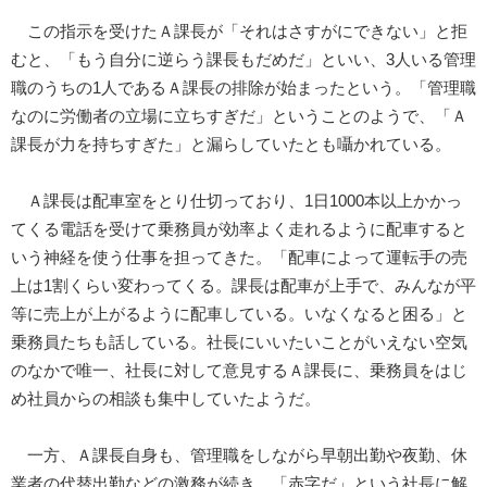
この指示を受けたＡ課長が「それはさすがにできない」と拒
むと、「もう自分に逆らう課長もだめだ」といい、3人いる管理
職のうちの1人であるＡ課長の排除が始まったという。「管理職
なのに労働者の立場に立ちすぎだ」ということのようで、「Ａ
課長が力を持ちすぎた」と漏らしていたとも囁かれている。
Ａ課長は配車室をとり仕切っており、1日1000本以上かかっ
てくる電話を受けて乗務員が効率よく走れるように配車すると
いう神経を使う仕事を担ってきた。「配車によって運転手の売
上は1割くらい変わってくる。課長は配車が上手で、みんなが平
等に売上が上がるように配車している。いなくなると困る」と
乗務員たちも話している。社長にいいたいことがいえない空気
のなかで唯一、社長に対して意見するＡ課長に、乗務員をはじ
め社員からの相談も集中していたようだ。
一方、Ａ課長自身も、管理職をしながら早朝出勤や夜勤、休
業者の代替出勤などの激務が続き、「赤字だ」という社長に解