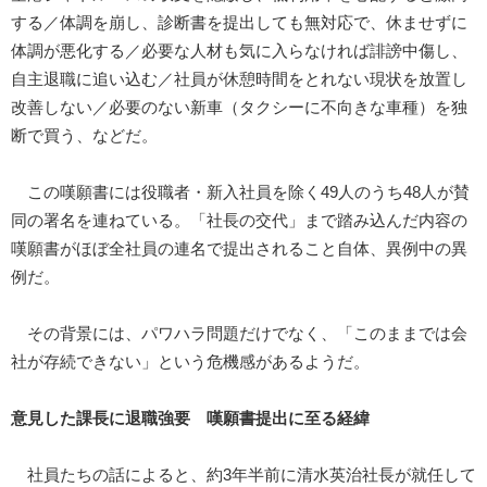
する／体調を崩し、診断書を提出しても無対応で、休ませずに
体調が悪化する／必要な人材も気に入らなければ誹謗中傷し、
自主退職に追い込む／社員が休憩時間をとれない現状を放置し
改善しない／必要のない新車（タクシーに不向きな車種）を独
断で買う、などだ。
この嘆願書には役職者・新入社員を除く49人のうち48人が賛
同の署名を連ねている。「社長の交代」まで踏み込んだ内容の
嘆願書がほぼ全社員の連名で提出されること自体、異例中の異
例だ。
その背景には、パワハラ問題だけでなく、「このままでは会
社が存続できない」という危機感があるようだ。
意見した課長に退職強要 嘆願書提出に至る経緯
社員たちの話によると、約3年半前に清水英治社長が就任して