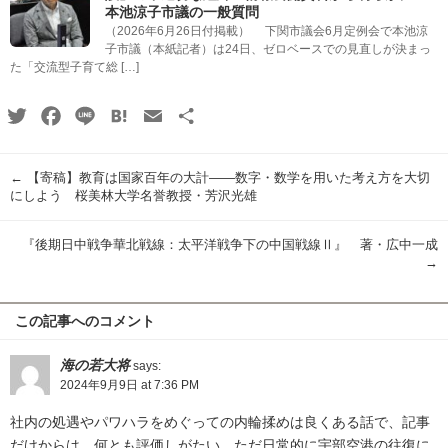
本池涼子市議の一般質問
（2026年6月26日付掲載） 下関市議会6月定例会で本池涼
子市議（本紙記者）は24日、ゼロベースでの見直しが決まっ
た「交流型子育て総 […]
Twitter
Facebook
Line
Hatena
Email
共
有
←
【寄稿】教育は国家百年の大計――数字・数学を用いた考え方を大切
にしよう 桜美林大学名誉教授・芳沢光雄
『後期日中戦争華北戦線：太平洋戦争下の中国戦線Ⅱ』 著・広中一成
→
この記事へのコメント
海の若大将
says:
2024年9月9日 at 7:36 PM
社内の処遇やパワハラをめぐっての内輪揉めは良くある話で、記事
だけからは、何とも評価しがたい。ただ日常的に宇部空港の往復に