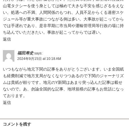
山電タクシーを使う身としては極めて大きな不安を感じざるをえな
い。処遇への不満、人間関係のもつれ、人員不足からくる過密スケ
ジュール等が重大事故につながる例は多い。大事故が起こってから
では手遅れであり、是非早期に市当局や運輸管理局等行政の場に持
ち込んでいただきたい。事故が起こってからでは遅い。
返信
福田寿史
says:
2024年9月15日 at 10:18 AM
いつもながら地元下関の記事をありがとうございます。いま全国紙
も経費削減で地方支局がなくなりつつあるので下関のジャーナリズ
ムは貴紙が頼りです。地元のY新聞はあまり突っ込んだ記事は載せ
ないので。あ、勿論全国的な記事、地球規模の記事もお世話になっ
ております。
返信
コメントを残す