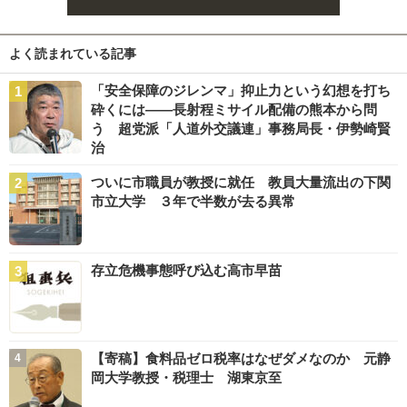
よく読まれている記事
「安全保障のジレンマ」抑止力という幻想を打ち
砕くには――長射程ミサイル配備の熊本から問
う 超党派「人道外交議連」事務局長・伊勢崎賢
治
ついに市職員が教授に就任 教員大量流出の下関
市立大学 ３年で半数が去る異常
存立危機事態呼び込む高市早苗
【寄稿】食料品ゼロ税率はなぜダメなのか 元静
岡大学教授・税理士 湖東京至