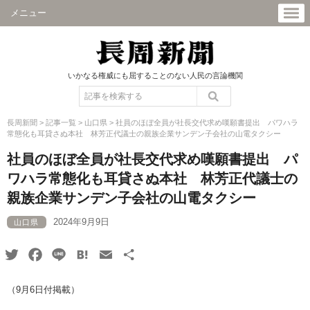
メニュー
いかなる権威にも屈することのない人民の言論機関
長周新聞
>
記事一覧
>
山口県
>
社員のほぼ全員が社長交代求め嘆願書提出 パワハラ
常態化も耳貸さぬ本社 林芳正代議士の親族企業サンデン子会社の山電タクシー
社員のほぼ全員が社長交代求め嘆願書提出 パ
ワハラ常態化も耳貸さぬ本社 林芳正代議士の
親族企業サンデン子会社の山電タクシー
2024年9月9日
山口県
Twitter
Facebook
Line
Hatena
Email
共
有
（9月6日付掲載）