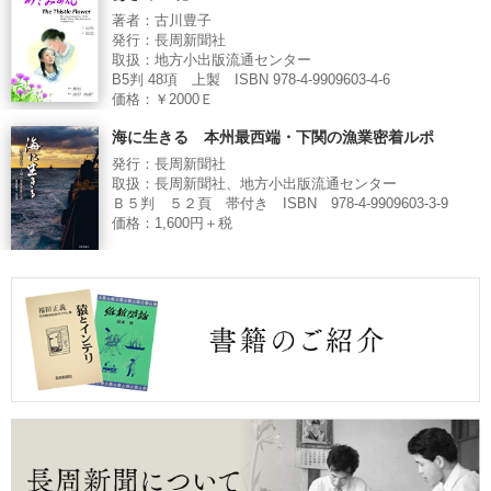
著者：古川豊子
発行：長周新聞社
取扱：地方小出版流通センター
B5判 48項 上製 ISBN 978-4-9909603-4-6
価格：￥2000Ｅ
海に生きる 本州最西端・下関の漁業密着ルポ
発行：長周新聞社
取扱：長周新聞社、地方小出版流通センター
Ｂ５判 ５２頁 帯付き ISBN 978-4-9909603-3-9
価格：1,600円＋税