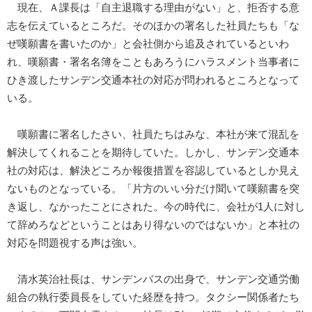
現在、Ａ課長は「自主退職する理由がない」と、拒否する意
志を伝えているところだ。そのほかの署名した社員たちも「な
ぜ嘆願書を書いたのか」と会社側から追及されているといわ
れ、嘆願書・署名名簿をこともあろうにハラスメント当事者に
ひき渡したサンデン交通本社の対応が問われるところとなって
いる。
嘆願書に署名したさい、社員たちはみな、本社が来て混乱を
解決してくれることを期待していた。しかし、サンデン交通本
社の対応は、解決どころか報復措置を容認しているとしか見え
ないものとなっている。「片方のいい分だけ聞いて嘆願書を突
き返し、なかったことにされた。今の時代に、会社が1人に対し
て辞めろなどということはあり得ないのではないか」と本社の
対応を問題視する声は強い。
清水英治社長は、サンデンバスの出身で、サンデン交通労働
組合の執行委員長をしていた経歴を持つ。タクシー関係者たち