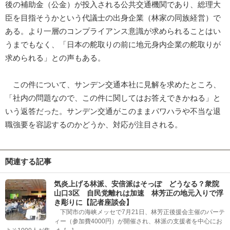
後の補助金（公金）が投入される公共交通機関であり、総理大
臣を目指そうかという代議士の出身企業（林家の同族経営）で
ある。より一層のコンプライアンス意識が求められることはい
うまでもなく、「日本の舵取りの前に地元身内企業の舵取りが
求められる」との声もある。
この件について、サンデン交通本社に見解を求めたところ、
「社内の問題なので、この件に関してはお答えできかねる」と
いう返答だった。サンデン交通がこのままパワハラや不当な退
職強要を容認するのかどうか、対応が注目される。
関連する記事
気炎上げる林派、安倍派はそっぽ どうなる？衆院
山口3区 自民党離れは加速 林芳正の地元入りで浮
き彫りに【記者座談会】
下関市の海峡メッセで7月21日、林芳正後援会主催のパーテ
ィー（参加費4000円）が開催され、林派の支援者を中心にお