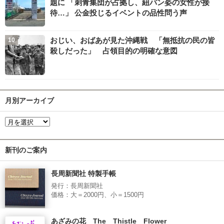
題に 「刺青集団が占拠し、紐パン姿の女性が接
待…」 公金投じるイベントの品性問う声
おじい、おばあが見た沖縄戦 「無抵抗の民の皆
殺しだった」 占領目的の明確な意図
月別アーカイブ
新刊のご案内
長周新聞社 特製手帳
発行：長周新聞社
価格：大＝2000円、小＝1500円
あざみの花 The Thistle Flower