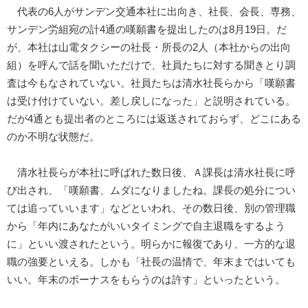
代表の6人がサンデン交通本社に出向き、社長、会長、専務、
サンデン労組宛の計4通の嘆願書を提出したのは8月19日。だ
が、本社は山電タクシーの社長・所長の2人（本社からの出向
組）を呼んで話を聞いただけで、社員たちに対する聞きとり調
査は今もなされていない。社員たちは清水社長らから「嘆願書
は受け付けていない。差し戻しになった」と説明されている。
だが4通とも提出者のところには返送されておらず、どこにある
のか不明な状態だ。
清水社長らが本社に呼ばれた数日後、Ａ課長は清水社長に呼
び出され、「嘆願書、ムダになりましたね。課長の処分につい
ては追っていいます」などといわれ、その数日後、別の管理職
から「年内にあなたがいいタイミングで自主退職をするよう
に」といい渡されたという。明らかに報復であり、一方的な退
職の強要といえる。しかも「社長の温情で、年末まではいても
いい。年末のボーナスをもらうのは許す」といったという。