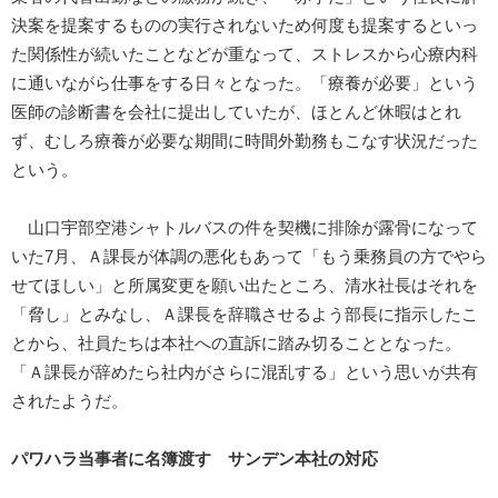
決案を提案するものの実行されないため何度も提案するといっ
た関係性が続いたことなどが重なって、ストレスから心療内科
に通いながら仕事をする日々となった。「療養が必要」という
医師の診断書を会社に提出していたが、ほとんど休暇はとれ
ず、むしろ療養が必要な期間に時間外勤務もこなす状況だった
という。
山口宇部空港シャトルバスの件を契機に排除が露骨になって
いた7月、Ａ課長が体調の悪化もあって「もう乗務員の方でやら
せてほしい」と所属変更を願い出たところ、清水社長はそれを
「脅し」とみなし、Ａ課長を辞職させるよう部長に指示したこ
とから、社員たちは本社への直訴に踏み切ることとなった。
「Ａ課長が辞めたら社内がさらに混乱する」という思いが共有
されたようだ。
パワハラ当事者に名簿渡す サンデン本社の対応