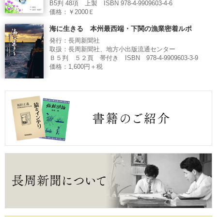
B5判 48項 上製 ISBN 978-4-9909603-4-6
価格：￥2000Ｅ
海に生きる 本州最西端・下関の漁業密着ルポ
発行：長周新聞社
取扱：長周新聞社、地方小出版流通センター
Ｂ５判 ５２頁 帯付き ISBN 978-4-9909603-3-9
価格：1,600円＋税