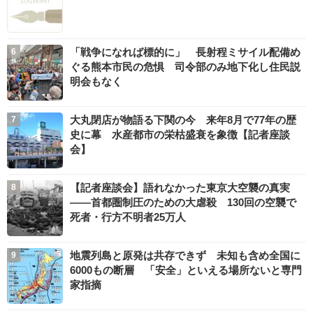
「戦争になれば標的に」 長射程ミサイル配備め
ぐる熊本市民の危惧 司令部のみ地下化し住民説
明会もなく
大丸閉店が物語る下関の今 来年8月で77年の歴
史に幕 水産都市の栄枯盛衰を象徴【記者座談
会】
【記者座談会】語れなかった東京大空襲の真実
――首都圏制圧のための大虐殺 130回の空襲で
死者・行方不明者25万人
地震列島と原発は共存できず 未知も含め全国に
6000もの断層 「安全」といえる場所ないと専門
家指摘