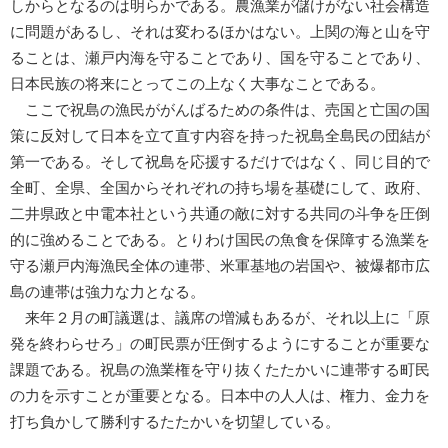
しからとなるのは明らかである。農漁業が儲けがない社会構造
に問題があるし、それは変わるほかはない。上関の海と山を守
ることは、瀬戸内海を守ることであり、国を守ることであり、
日本民族の将来にとってこの上なく大事なことである。
ここで祝島の漁民ががんばるための条件は、売国と亡国の国
策に反対して日本を立て直す内容を持った祝島全島民の団結が
第一である。そして祝島を応援するだけではなく、同じ目的で
全町、全県、全国からそれぞれの持ち場を基礎にして、政府、
二井県政と中電本社という共通の敵に対する共同の斗争を圧倒
的に強めることである。とりわけ国民の魚食を保障する漁業を
守る瀬戸内海漁民全体の連帯、米軍基地の岩国や、被爆都市広
島の連帯は強力な力となる。
来年２月の町議選は、議席の増減もあるが、それ以上に「原
発を終わらせろ」の町民票が圧倒するようにすることが重要な
課題である。祝島の漁業権を守り抜くたたかいに連帯する町民
の力を示すことが重要となる。日本中の人人は、権力、金力を
打ち負かして勝利するたたかいを切望している。