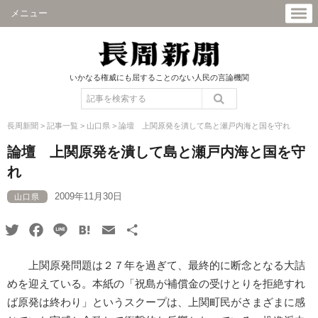
メニュー
いかなる権威にも屈することのない人民の言論機関
長周新聞
>
記事一覧
>
山口県
>
論壇 上関原発を潰して島と瀬戸内海と国を守れ
論壇 上関原発を潰して島と瀬戸内海と国を守
れ
2009年11月30日
山口県
Twitter
Facebook
Line
Hatena
Email
共
有
上関原発問題は２７年を過ぎて、最終的に断念となる大詰
めを迎えている。本紙の「祝島が補償金の受けとりを拒絶すれ
ば原発は終わり」というスクープは、上関町民がさまざまに感