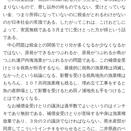
まりないもので、脅し以外の何ものでもない。受けとっていな
い金、つまり所得になっていないのに税金がとれるわけがない
のが日本社会の常識である。したがってこれは、こけおどしに
よって、実質無税である３月までに受けとった方が得という話
である。
中心問題は税金との関係でとり分が多くなるか少なくなるか
ではない。原発ができるかつぶれるか、原発がつぶれるか島が
つぶれ瀬戸内海漁業がつぶれるかの問題である。この補償金受
けとりを祝島が拒否するなら、最後的に祝島の漁業権は消滅し
なかったという結論になる。影響を受ける祝島地先の漁業権は
もちろん、１０７共同漁業権も残るし、埋め立て工事をすると
魚の産卵場として影響を受けるため田ノ浦地先も手をつけるこ
とはできなくなる。
なお補償金受けとりの議決は過半数でよいというのはインチ
キであり無効である。補償金受けとりが意味する中身は漁業権
放棄であり、３分の２の議決でなければならない。県水産部が
同席してこういうインチキをやらせるところに、二井県政のペ