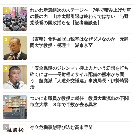
れいわ新選組次のステージへ 7年で積み上げた草
の根の力 山本太郎引退は終わりではない 与野
党茶番の国政揺らせ【記者座談会】
【寄稿】食料品ゼロ税率はなぜダメなのか 元静
岡大学教授・税理士 湖東京至
「安全保障のジレンマ」抑止力という幻想を打ち
砕くには――長射程ミサイル配備の熊本から問
う 超党派「人道外交議連」事務局長・伊勢崎賢
治
ついに市職員が教授に就任 教員大量流出の下関
市立大学 ３年で半数が去る異常
存立危機事態呼び込む高市早苗