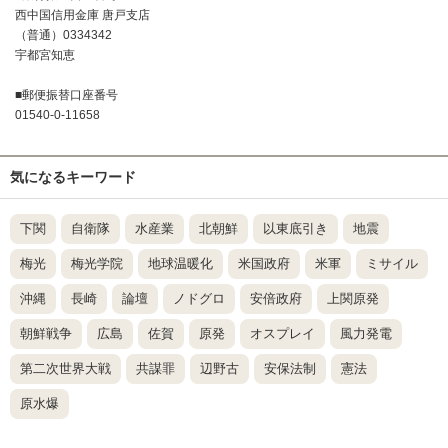
西中国信用金庫 唐戸支店
（普通）0334342
宇都宮知恵
■郵便振替口座番号
01540-0-11658
気になるキーワード
下関
自衛隊
水産業
北朝鮮
以東底引き
地震
梅光
梅光学院
地球温暖化
米国政府
米軍
ミサイル
沖縄
長崎
論壇
ノドグロ
安倍政府
上関原発
朝鮮戦争
広島
佐賀
原発
オスプレイ
風力発電
第二次世界大戦
共謀罪
辺野古
安保法制
憲法
原水爆