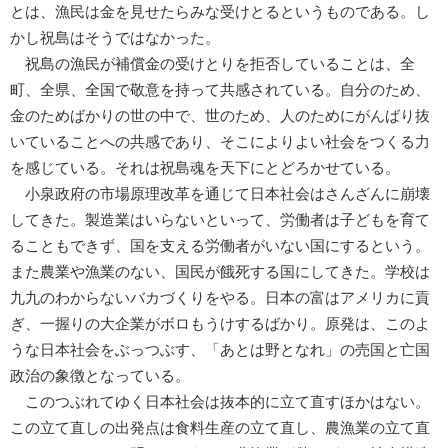
とは、漁民は金を見せたらみな受けとるというものである。し
かし祝島はそうではなかった。
祝島の漁民が補償金の受けとりを拒否していることは、全
町、全県、全国で敬意を持って共感されている。自分のため、
金のためばかりの世の中で、世のため、人のためにがんばり抜
いていることへの共感であり、そこによりよい社会をつくる力
を感じている。それは祝島魂を天下にとどろかせている。
小泉政府の市場原理改革を通じて日本社会はさんざんに崩壊
してきた。製造業はいらないといって、労働者は子どもを育て
ることもできず、国を支える労働者がいない国にするという。
また農業や漁業のない、国民が餓死する国にしてきた。学校は
九九のわからないバカづくりをやる。日本の富はアメリカに貢
ぎ、一握りの大企業がボロもうけするばかり。原発は、このよ
うな日本社会をぶっつぶす、「あとは野となれ」の売国と亡国
政治の象徴となっている。
このつぶれてゆく日本社会は抜本的に立て直すほかはない。
この立て直しの出発点は食料生産の立て直し、農漁業の立て直