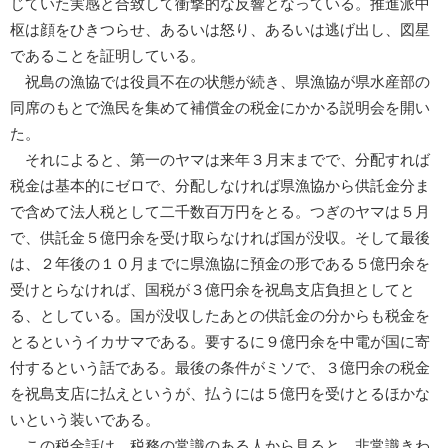
じていた実感と合致して衝撃的な反響となっている。推進派中
枢は顔をひきつらせ、あるいは怒り、あるいは逃げ出し、図星
であることを証明している。
祝島の漁協では役員不在の状態が続き、県漁協が県水産部の
同席のもとで漁民を集めて補償金の税金にかかる説明会を開い
た。
それによると、第一のヤマは来年３月末までで、分配すれば
税金は基本的にゼロで、分配しなければ県漁協から供託金分ま
で含めて法人税として二千数百万円をとる。つぎのヤマは５月
で、供託金５億円余を受け取らなければ国が没収。そして最後
は、２年後の１０月までに県漁協に預金の形である５億円余を
受けとらなければ、国税が３億円余を祝島支店負担としてと
る、としている。国が没収したあとの供託金の分からも税金を
とるというイカサマである。要するに９億円余を中電が国に寄
付するという話である。最後の条件がミソで、３億円余の税金
を祝島支店に払えというが、払うには５億円を受けとるほかな
いという装いである。
この税金話は、税務の常識のある人から見ると、非常識きわ