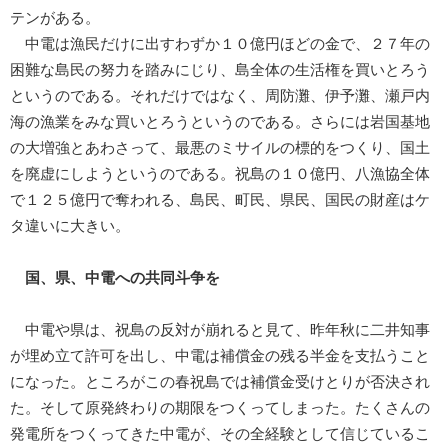
テンがある。
中電は漁民だけに出すわずか１０億円ほどの金で、２７年の
困難な島民の努力を踏みにじり、島全体の生活権を買いとろう
というのである。それだけではなく、周防灘、伊予灘、瀬戸内
海の漁業をみな買いとろうというのである。さらには岩国基地
の大増強とあわさって、最悪のミサイルの標的をつくり、国土
を廃虚にしようというのである。祝島の１０億円、八漁協全体
で１２５億円で奪われる、島民、町民、県民、国民の財産はケ
タ違いに大きい。
国、県、中電への共同斗争を
中電や県は、祝島の反対が崩れると見て、昨年秋に二井知事
が埋め立て許可を出し、中電は補償金の残る半金を支払うこと
になった。ところがこの春祝島では補償金受けとりが否決され
た。そして原発終わりの期限をつくってしまった。たくさんの
発電所をつくってきた中電が、その全経験として信じているこ