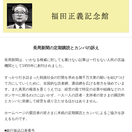
長周新聞の定期購読とカンパの訴え
長周新聞は、いかなる権威に対しても書けない記事は一行もない人民の言論
機関として1955年に創刊されました。
すっかり行き詰まった戦後社会の打開を求める幾千万大衆の願いを結びつけ
て力にしていくために、全国的な読者網、通信網を広げる努力を強めていま
す。また真実の報道を貫くうえでは、経営の面で特定の企業や組織などのス
ポンサーに頼るわけにはいかず、一人一人の読者・支持者の皆さまの購読料
とカンパに依拠して経営を成り立たせるほかはありません。
ホームページの愛読者の皆さまに本紙の定期購読とカンパによるご協力を訴
えるものです。
■銀行振込口座番号