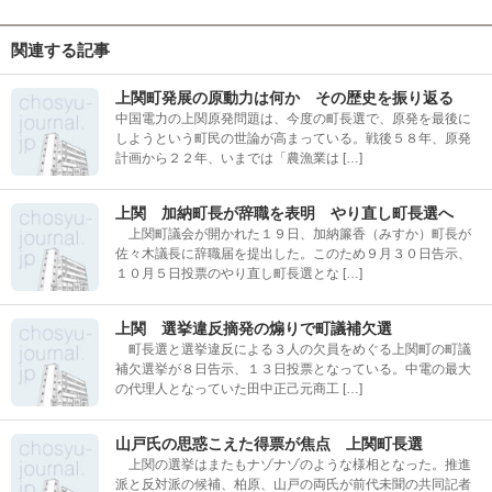
関連する記事
上関町発展の原動力は何か その歴史を振り返る
中国電力の上関原発問題は、今度の町長選で、原発を最後に
しようという町民の世論が高まっている。戦後５８年、原発
計画から２２年、いまでは「農漁業は […]
上関 加納町長が辞職を表明 やり直し町長選へ
上関町議会が開かれた１９日、加納簾香（みすか）町長が
佐々木議長に辞職届を提出した。このため９月３０日告示、
１０月５日投票のやり直し町長選とな […]
上関 選挙違反摘発の煽りで町議補欠選
町長選と選挙違反による３人の欠員をめぐる上関町の町議
補欠選挙が８日告示、１３日投票となっている。中電の最大
の代理人となっていた田中正己元商工 […]
山戸氏の思惑こえた得票が焦点 上関町長選
上関の選挙はまたもナゾナゾのような様相となった。推進
派と反対派の候補、柏原、山戸の両氏が前代未聞の共同記者