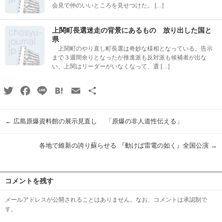
会見で仲のいいところを見せつけた。 […]
上関町長選迷走の背景にあるもの 放り出した国と
県
上関町のやり直し町長選は奇妙な様相となっている。告示
まで３週間余りとなったが推進派も反対派も候補者が出な
い。上関はリーダーがいなくなって、選 […]
Twitter
Facebook
Line
Hatena
Email
共
有
←
広島原爆資料館の展示見直し 「原爆の非人道性伝える」
各地で維新の誇り蘇らせる 『動けば雷電の如く』全国公演
→
コメントを残す
メールアドレスが公開されることはありません。なお、コメントは承認制で
す。