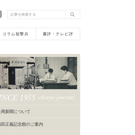
コラム狙撃兵
書評・テレビ評
長周新聞について
福田正義記念館のご案内