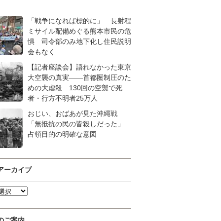
「戦争になれば標的に」 長射程
ミサイル配備めぐる熊本市民の危
惧 司令部のみ地下化し住民説明
会もなく
【記者座談会】語れなかった東京
大空襲の真実――首都圏制圧のた
めの大虐殺 130回の空襲で死
者・行方不明者25万人
おじい、おばあが見た沖縄戦
「無抵抗の民の皆殺しだった」
占領目的の明確な意図
アーカイブ
のご案内