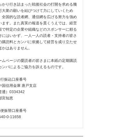
っかり行き詰まった戦後社会の打開を求める幾
万大衆の願いを結びつけて力にしていくため
、全国的な読者網、通信網を広げる努力を強め
います。また真実の報道を貫くうえでは、経営
面で特定の企業や組織などのスポンサーに頼る
けにはいかず、一人一人の読者・支持者の皆さ
の購読料とカンパに依拠して経営を成り立たせ
ほかはありません。
ームページの愛読者の皆さまに本紙の定期購読
カンパによるご協力を訴えるものです。
銀行振込口座番号
中国信用金庫 唐戸支店
通）0334342
都宮知恵
郵便振替口座番号
540-0-11658