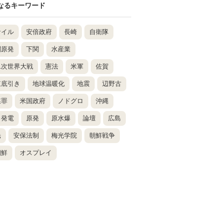
なるキーワード
サイル
安倍政府
長崎
自衛隊
関原発
下関
水産業
二次世界大戦
憲法
米軍
佐賀
東底引き
地球温暖化
地震
辺野古
謀罪
米国政府
ノドグロ
沖縄
力発電
原発
原水爆
論壇
広島
光
安保法制
梅光学院
朝鮮戦争
朝鮮
オスプレイ