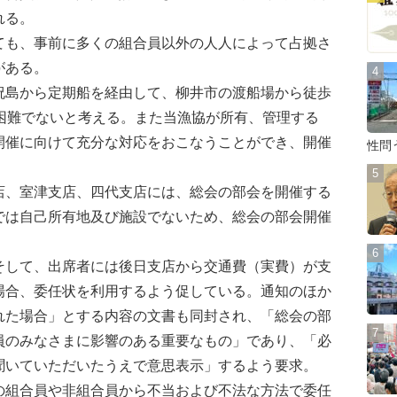
れる。
ても、事前に多くの組合員以外の人人によって占拠さ
がある。
祝島から定期船を経由して、柳井市の渡船場から徒歩
は困難でないと考える。また当漁協が所有、管理する
開催に向けて充分な対応をおこなうことができ、開催
性問
店、室津支店、四代支店には、総会の部会を開催する
では自己所有地及び施設でないため、総会の部会開催
して、出席者には後日支店から交通費（実費）が支
場合、委任状を利用するよう促している。通知のほか
れた場合」とする内容の文書も同封され、「総会の部
員のみなさまに影響のある重要なもの」であり、「必
聞いていただいたうえで意思表示」するよう要求。
の組合員や非組合員から不当および不法な方法で委任