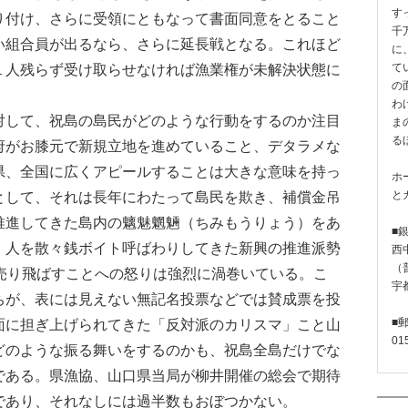
す
り付け、さらに受領にともなって書面同意をとること
千
い組合員が出るなら、さらに延長戦となる。これほど
に
１人残らず受け取らせなければ漁業権が未解決状態に
て
の
わ
して、祝島の島民がどのような行動をするのか注目
ま
る
府がお膝元で新規立地を進めていること、デタラメな
県、全国に広くアピールすることは大きな意味を持っ
ホ
として、それは長年にわたって島民を欺き、補償金吊
と
推進してきた島内の魑魅魍魎（ちみもうりょう）をあ
■
。人を散々銭ボイト呼ばわりしてきた新興の推進派勢
西
（普
を売り飛ばすことへの怒りは強烈に渦巻いている。こ
宇
ちが、表には見えない無記名投票などでは賛成票を投
面に担ぎ上げられてきた「反対派のカリスマ」こと山
■
01
どのような振る舞いをするのかも、祝島全島だけでな
である。県漁協、山口県当局が柳井開催の総会で期待
であり、それなしには過半数もおぼつかない。