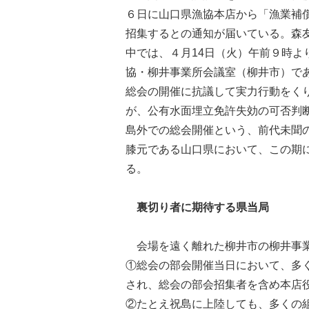
６日に山口県漁協本店から「漁業補
招集するとの通知が届いている。森
中では、４月14日（火）午前９時よ
協・柳井事業所会議室（柳井市）で
総会の開催に抗議して実力行動をく
が、公有水面埋立免許失効の可否判
島外での総会開催という、前代未聞
膝元である山口県において、この期
る。
裏切り者に期待する県当局
会場を遠く離れた柳井市の柳井事業
①総会の部会開催当日において、多
され、総会の部会招集者を含め本店
②たとえ祝島に上陸しても、多くの