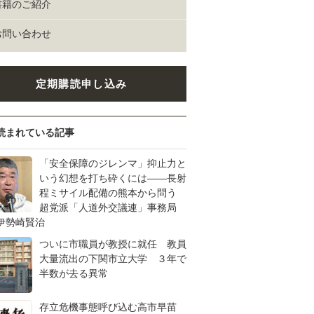
書籍のご紹介
お問い合わせ
定期購読申し込み
読まれている記事
「安全保障のジレンマ」抑止力と
いう幻想を打ち砕くには――長射
程ミサイル配備の熊本から問う
超党派「人道外交議連」事務局
伊勢崎賢治
ついに市職員が教授に就任 教員
大量流出の下関市立大学 ３年で
半数が去る異常
存立危機事態呼び込む高市早苗