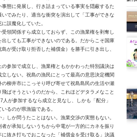
い事態に発展し、行き詰まっている事実を隠蔽するた
騒いでみたり、適当な衝突を演出して「工事ができな
死に誤魔化していた。
受領関係すら成立しておらず、この漁業権を剥奪し
を出しても工事ができないのである。だからこそ国庫
祝島が受け取り拒否した補償金）を勝手に引き出し、
の参加で成立し、漁業権ともかかわった特別議決は
成立しない。祝島の漁民にとって最高の意思決定機関
外の柳井市にこっそり呼び寄せて祝島島民の生活や瀬
り飛ばそうというのだから、これほどデタラメなこと
27人が参加するなら成立と見なし、しかも「配分」
ているのが県漁協である。
」しか問うたことはない。漁業交渉の実態もない。
利者が承知しないうちから中電が一方的にカネを振り
年に抜き打ちでおこなった「補償金を受け取る」決議