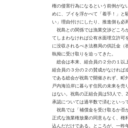
権の侵害行為になるという前例がな
めに、ブイを浮かべて「着手！」と
い」理由付けにしたり、推進側も必
祝島との関係では漁業交渉どころか
てしまわなければ公有水面埋立許可
に没収されるべき法務局の供託金（
執拗に受け取りを迫ってきた。
総会は本来、組合員の２分の１以上
組合員の３分の２の賛成がなければ
である総会が祝島で開催されず、町
戸内海沿岸に暮らす住民の未来を売
はない。祝島の正組合員は53人で、
承認については過半数で済むといっ
祝島では「補償金を受け取るか否か
正式な漁業権放棄の同意もなく、権
込んだだけである。ところが、一昨