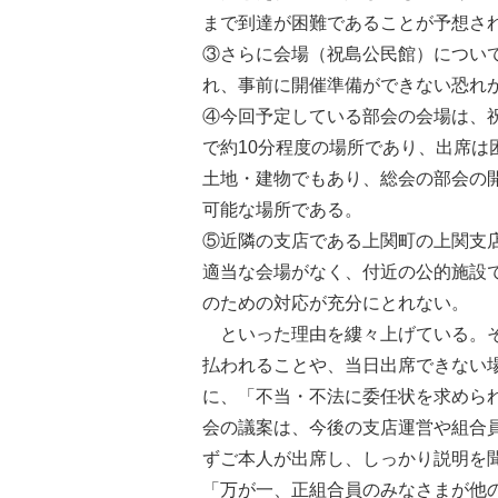
まで到達が困難であることが予想さ
③さらに会場（祝島公民館）につい
れ、事前に開催準備ができない恐れ
④今回予定している部会の会場は、
で約10分程度の場所であり、出席
土地・建物でもあり、総会の部会の
可能な場所である。
⑤近隣の支店である上関町の上関支
適当な会場がなく、付近の公的施設
のための対応が充分にとれない。
といった理由を縷々上げている。そ
払われることや、当日出席できない
に、「不当・不法に委任状を求めら
会の議案は、今後の支店運営や組合
ずご本人が出席し、しっかり説明を
「万が一、正組合員のみなさまが他