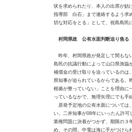
状を求められたり、本人の出席が妨
指導部 白石」まで連絡するよう求
切な対応をとる」として、祝島島民
村岡県政 公有水面判断迫り焦る
昨年、村岡県政が発足して間もない
島民の抗議行動によって山口県漁協
補償金の受け取りを迫っているのは
県知事が迫られているからである。
根拠が整っていない」ことを理由に
っているなかで、無理矢理にでも手
原発予定地の公有水面については、
い。二井知事が08年にいったん許
業権問題に決着がつかず、期限の３
め、その間、中電は海に手がつけら