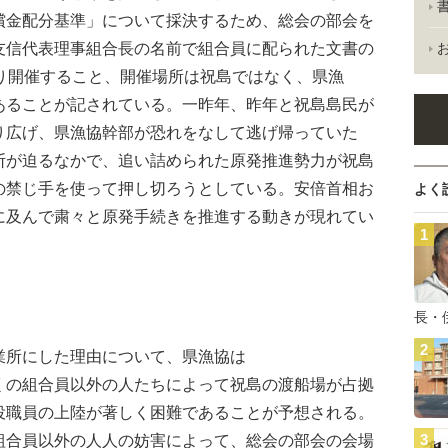
償金配分基準」について採決するため、総会の部会を
友信代表理事組合長の名前で組合員に配られた文書の
り開催すること、開催場所は祝島ではなく、県漁
あることが記されている。一昨年、昨年と祝島島民が
り広げ、県漁協幹部が恐れをなして逃げ帰っていた
断が迫るなかで、追い詰められた原発推進勢力が祝島
の禁じ手を使って押し切ろうとしている。安倍首相お
よく
に及んで粛々と原発手続きを推進する動きが現れてい
長・
所にした理由について、県漁協は
くの組合員以外の人たちによって祝島の渡船場が占拠
役職員の上陸が著しく困難であることが予想される。
組合員以外の人人の妨害によって、総会の部会の会場