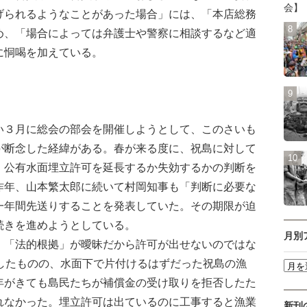
会】
げられるようなことがあった場合」には、「本店総務
め、「場合によっては弁護士や警察に相談するなど適
に恫喝を加えている。
３月に総会の部会を開催しようとして、このさいも
が断念した経緯がある。春が来る度に、祝島に対して
、公有水面埋立許可を延長するか失効するかの判断を
昨年、山本繁太郎に続いて村岡知事も「判断に必要な
一年間先送りすることを発表していた。その期限が迫
続きを進めようとしている。
月別
「法的根拠」が曖昧だから許可が出せないのではな
可したものの、水面下で片付けるはずだった祝島の漁
年がきても島民たちが補償金の受け取りを拒否したた
れなかった。埋立許可は出ているのに工事すると漁業
新刊