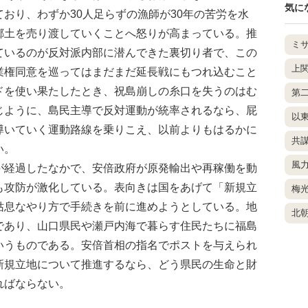
気に
おり、わずか30人足らずの漁師が30年の苦労を水
郷土を売り渡していくことへ怒りが高まっている。推
ミ
ているのが反対派内部に潜んできた裏切り者で、この
上
業権同意を巡ってはまだまだ延長戦にもつれ込むこと
ドを使い果たしたとき、祝島崩しの糸口を失うのはむ
第
じように、島民主導で反対運動が統率されるなら、屁
以
導いていく運動路線を乗りこえ、以前よりもはるかに
共
い。
風
経過したなかで、安倍政府が原発輸出や再稼働を動
も攻防が激化している。表向きは国をあげて「新規立
梅
姑息なやり方で手続きを前に進めようとしている。地
北
であり、山口県民や瀬戸内海で暮らす住民たちに福島
いうものである。安倍首相の指名でポストを与えられ
新規立地について推進するなら、どう県民の生命と財
ればならない。