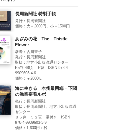
長周新聞社 特製手帳
発行：長周新聞社
価格：大＝2000円、小＝1500円
あざみの花 The Thistle
Flower
著者：古川豊子
発行：長周新聞社
取扱：地方小出版流通センター
B5判 48項 上製 ISBN 978-4-
9909603-4-6
価格：￥2000Ｅ
海に生きる 本州最西端・下関
の漁業密着ルポ
発行：長周新聞社
取扱：長周新聞社、地方小出版流通
センター
Ｂ５判 ５２頁 帯付き ISBN
978-4-9909603-3-9
価格：1,600円＋税