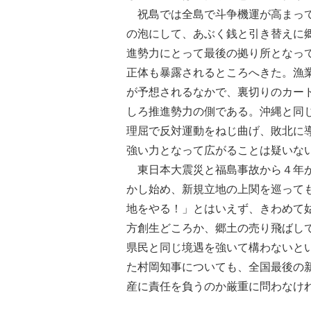
祝島では全島で斗争機運が高まって
の泡にして、あぶく銭と引き替えに
進勢力にとって最後の拠り所となっ
正体も暴露されるところへきた。漁
が予想されるなかで、裏切りのカー
しろ推進勢力の側である。沖縄と同
理屈で反対運動をねじ曲げ、敗北に
強い力となって広がることは疑いな
東日本大震災と福島事故から４年が
かし始め、新規立地の上関を巡って
地をやる！」とはいえず、きわめて
方創生どころか、郷土の売り飛ばし
県民と同じ境遇を強いて構わないと
た村岡知事についても、全国最後の
産に責任を負うのか厳重に問わなけ