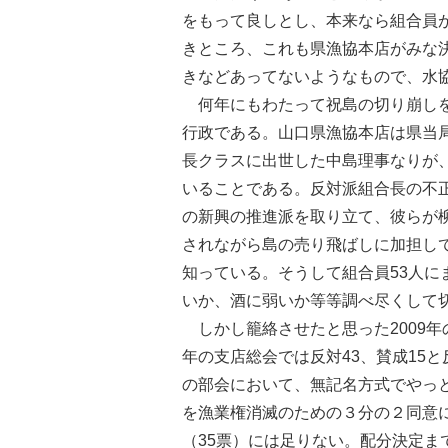
をもって良しとし、本来なら組合員
きところ、これも県漁協本店がみな
きなどあってないようなもので、水
何年にもわたって祝島の切り崩しを
行政である。山口県漁協本店は県当
長クラスに出世した中島理事なりが
いることである。反対派組合長の不
の新興の推進派を取り立て、彼らが
されながら島の売り飛ばしに加担し
知っている。そうして組合員53人
いか、酒に弱いか等等調べ尽くして
しかし籠絡させたと思った2009年の
年の支店総会では反対43、賛成15
の部会において、無記名方式でやっと
を漁業権消滅のための３分の２同意
（35票）には足りない。配分決定