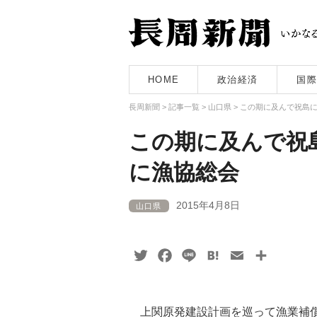
HOME
政治経済
国際
長周新聞
>
記事一覧
>
山口県
>
この期に及んで祝島
この期に及んで祝
に漁協総会
2015年4月8日
山口県
Twitter
Facebook
Line
Hatena
Email
共
有
上関原発建設計画を巡って漁業補償