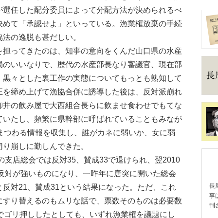
が選任した配分委員によって分配方法が決められるべ
決めて「承認せよ」といっている。漁業権放棄の手続
協法の逸脱も甚だしい。
担ってきたのは、知事の意向をくんだ山口県の水産
局のいいなりで、歴代の水産部長なり審議官、現在部
、黒々とした裏工作の実態についてもっとも熟知して
正を締め上げて漁協合併に誘導した後は、反対派崩れ
柳井の飲み屋で大西組合長らに飲ませ食わせでもてな
ていたし、頻繁に県幹部に呼ばれていることもみなが
にまつわる情報を収集し、誰がカネに弱いか、女に弱
切り崩しに勤しんできた。
支店総会では反対35、賛成33で退けられ、翌2010
と反対が強いものになり、一昨年に唐突に開いた総会
反対21、賛成31という結果になった。ただ、これ
長
事
にすり替えるのもムリな話で、票数そのものは必要数
刊
までゴリ押ししたとしても、いずれ漁業権を議題にし