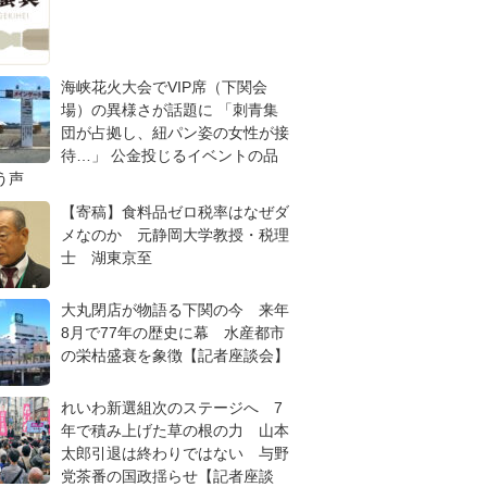
海峡花火大会でVIP席（下関会
場）の異様さが話題に 「刺青集
団が占拠し、紐パン姿の女性が接
待…」 公金投じるイベントの品
う声
【寄稿】食料品ゼロ税率はなぜダ
メなのか 元静岡大学教授・税理
士 湖東京至
大丸閉店が物語る下関の今 来年
8月で77年の歴史に幕 水産都市
の栄枯盛衰を象徴【記者座談会】
れいわ新選組次のステージへ 7
年で積み上げた草の根の力 山本
太郎引退は終わりではない 与野
党茶番の国政揺らせ【記者座談