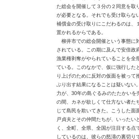
た総会を開催して３分の２同意を取
が必要となる。それでも受け取らな
補償金の受け取りにこだわるのは、
置かれるからである。
柳井市での総会開催という事態に対
されている。この期に及んで安倍政
漁業権剥奪がやられていることを全
ている。このなかで、仮に強行した
り上げのために反対の仮面を被って
ぶり出す結果になることは疑いない
力が、30年の島ぐるみのたたかい
の間、カネが欲しくて仕方ない者た
じて島民を欺いてきた。こうした面
戸貞夫とその仲間たちが、いったい
く、全町、全県、全国が注目する点
しているのは、彼らの怒濤の裏切り