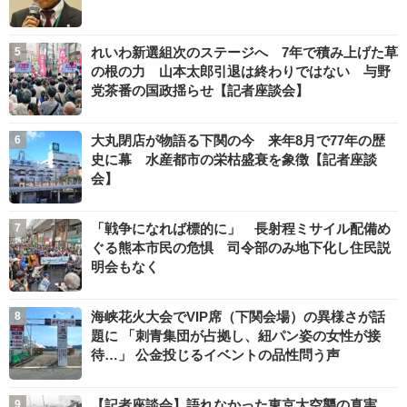
れいわ新選組次のステージへ 7年で積み上げた草
の根の力 山本太郎引退は終わりではない 与野
党茶番の国政揺らせ【記者座談会】
大丸閉店が物語る下関の今 来年8月で77年の歴
史に幕 水産都市の栄枯盛衰を象徴【記者座談
会】
「戦争になれば標的に」 長射程ミサイル配備め
ぐる熊本市民の危惧 司令部のみ地下化し住民説
明会もなく
海峡花火大会でVIP席（下関会場）の異様さが話
題に 「刺青集団が占拠し、紐パン姿の女性が接
待…」 公金投じるイベントの品性問う声
【記者座談会】語れなかった東京大空襲の真実