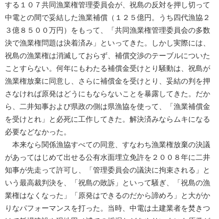
する１０７共同漁業権管理委員会が、祝島の反対を押し切って
中電との間で妥結した漁業補償（１２５億円。うち四代漁協２
３億８５００万円）をもって、「共同漁業権管理委員会の多数
決で漁業権問題は決着済み」といってきた。しかし実際には、
祝島の漁業権は消滅しておらず、補償交渉のテーブルについた
ことすらない。何年にもわたる補償金受けとり騒動は、祝島が
漁業権放棄に同意し、さらに補償金を受けとり、妥結の判を押
さなければ原発はどうにもならないことを暴露してきた。だか
ら、二井知事および県政の側は県漁協を使って、「漁業補償金
を受けとれ」と必死に工作してきた。解決済みならムキになる
必要などなかった。
本来なら関係漁協すべての同意、すなわち漁業権放棄の決議
があってはじめて出せる公有水面埋立免許を２００８年に二井
知事が先走って許可し、「管理委員会の議決に拘束される」と
いう最高裁判決を、「祝島の敗訴」といって騒ぎ、「祝島の漁
業権はなくなった」「原発はできるのだから諦めろ」と大がか
りなパフォーマンスを打った。当時、中電は土建業者を焚きつ