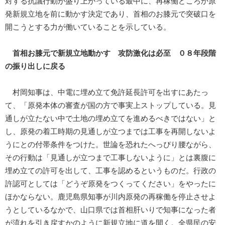
対する抗議行動が盛り上がっている最中に、再稼働どころか原
発新規立地を前に動かす決定であり、首相のお膝元で突破口を
開こうとする力が働いていることを示している。
首相お膝元で新規立地動かす 攻防激化は必至 ０８年段階
の振り出しに戻る
村岡知事は、中電に埋め立て免許延長許可を出すにあたっ
て、「原発本体の審査が国の方で事実上ストップしている。見
通しが立たない中で土地の埋め立てを進めるべきではない」と
し、原発の着工時期の見通しが立つまでは工事を再開しないよ
うにとの付帯条件をつけた。世論を恐れたへっぴり腰ながら、
その行動は「見通しが立つまで工事しないように」とは裏腹に
埋め立ての許可を出して、工事を認めるというものだ。行政の
許認可としては「どうぞ原発をつくってください」をやったに
ほかならない。鹿児島県知事が川内原発の再稼働を停止させよ
うとしているなかで、山口県では首相肝いりで知事になった者
が流れを引き戻すかのように新規立地に道を開く。全県民の安