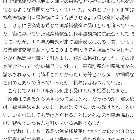
けて飯場建設や現地田ノ浦での採掘などをやりいまにも原発が
できるような雰囲気をつくっていった。それとセットでまずは
祝島漁協を山口県漁協に吸収合併させるよう県水産部が誘導
し、さらに県漁協を通じて漁業補償金の受けとりを迫っていっ
た。宙に浮いていた漁業補償金は長年法務局に供託金として眠
っていたが、１０年の時効が来て国庫没収になる寸前、つまり
漁業補償交渉決裂となる２０１０年段階でも祝島が拒否したこ
とから県漁協が慌てて引き出し、預かる格好になった。その後
も受けとっていない補償金に対して、高額な税金が税務署から
請求されるぞ！（請求されなかった）等等とハッタリや恫喝な
ど何でもありで迫っていったが、祝島ははねつけていた。
こうして２００９年から何度も受けとりを拒否してきた。
「原発はできるからあきらめて受けとれ」だったのが、震災後
は「福島事故もあったし、原発はできないから受けとれ」とい
い、いずれにしても受けとらせることに必死なのが県漁協およ
び、背後でいつも糸を引いている県政であった。
いずれにしても、祝島の漁業権放棄については総会の３分の
２同意が必ず必要で、その手続きは一度も祝島ではやられてい