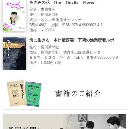
あざみの花 The Thistle Flower
著者：古川豊子
発行：長周新聞社
取扱：地方小出版流通センター
B5判 48項 上製 ISBN 978-4-9909603-4-6
価格：￥2000Ｅ
海に生きる 本州最西端・下関の漁業密着ルポ
発行：長周新聞社
取扱：長周新聞社、地方小出版流通センター
Ｂ５判 ５２頁 帯付き ISBN 978-4-9909603-3-9
価格：1,600円＋税