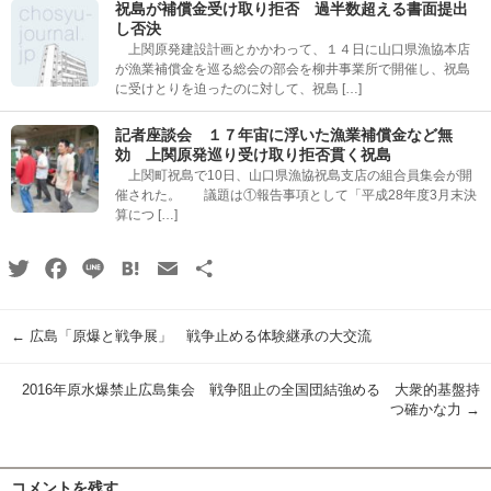
祝島が補償金受け取り拒否 過半数超える書面提出
し否決
上関原発建設計画とかかわって、１４日に山口県漁協本店
が漁業補償金を巡る総会の部会を柳井事業所で開催し、祝島
に受けとりを迫ったのに対して、祝島 […]
記者座談会 １７年宙に浮いた漁業補償金など無
効 上関原発巡り受け取り拒否貫く祝島
上関町祝島で10日、山口県漁協祝島支店の組合員集会が開
催された。 議題は①報告事項として「平成28年度3月末決
算につ […]
Twitter
Facebook
Line
Hatena
Email
共
有
←
広島「原爆と戦争展」 戦争止める体験継承の大交流
2016年原水爆禁止広島集会 戦争阻止の全国団結強める 大衆的基盤持
つ確かな力
→
コメントを残す