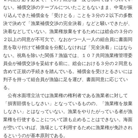
ない。補償交渉のテーブルについたこともないまま、中電が振
り込んできた補償金を「受けとる」ことを３分の２以下の多数
決で決めて「漁業補償交渉の完全決着」などと騒いできたが、
決着などしていない。漁業権放棄をするためには総会の３分の
２以上の同意が不可欠で、なおかつ一人一人の組合員に書面同
意を取り付けて補償金を分配しなければ「完全決着」にはなら
ない。祝島を除いた関係７漁協では、１０７共同漁業権管理委
員会が補償交渉を妥結する前に、総会における３分の２同意も
含めて正規の手続きを踏んでいる。補償金を受けとるさいには
判子を持って組合員が漁協に足を運び、書面同意に応じてい
る。
公有水面埋立法では漁業権の権利者である漁業者に対して
「損害賠償をしなさい」となっているものの、「漁業権を放棄
しなさい」とはなっていない。漁業をやりたがっている者が漁
業権を行使することについて誰も止めることはできない。海面
が空いていれば、漁場として利用するために漁業権が免許され
るというのが基本原則である。