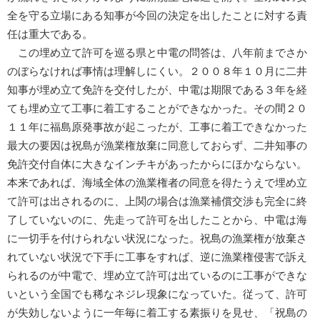
全を守る立場にある知事が今回の決定を出したことに対する責
任は重大である。
この埋め立て許可を巡る県と中電の問答は、八年前までさか
のぼらなければ事情は理解しにくい。２００８年１０月に二井
知事が埋め立て免許を交付したが、中電は期限である３年を経
ても埋め立て工事に着工することができなかった。その間２０
１１年に福島原発事故が起こったが、工事に着工できなかった
最大の要因は祝島が漁業権放棄に同意しておらず、二井知事の
免許交付自体に大きなインチキがあったからにほかならない。
本来であれば、海域全体の漁業権者の同意を得たうえで埋め立
て許可は出されるのに、上関の場合は漁業補償交渉も完全に終
了していないのに、先走って許可を出したことから、中電は海
に一切手を付けられない状況になった。祝島の漁業権が放棄さ
れていない状況で下手に工事をすれば、逆に漁業権侵害で訴え
られるのが中電で、埋め立て許可は出ているのに工事ができな
いという全国でも稀なネジレ現象になっていた。従って、許可
が失効しないように一年毎に着工する素振りを見せ、「祝島の