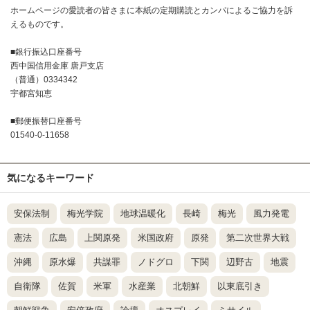
ホームページの愛読者の皆さまに本紙の定期購読とカンパによるご協力を訴
えるものです。
■銀行振込口座番号
西中国信用金庫 唐戸支店
（普通）0334342
宇都宮知恵
■郵便振替口座番号
01540-0-11658
気になるキーワード
安保法制
梅光学院
地球温暖化
長崎
梅光
風力発電
憲法
広島
上関原発
米国政府
原発
第二次世界大戦
沖縄
原水爆
共謀罪
ノドグロ
下関
辺野古
地震
自衛隊
佐賀
米軍
水産業
北朝鮮
以東底引き