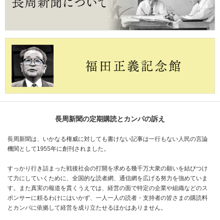
長周新聞の定期購読とカンパの訴え
長周新聞は、いかなる権威に対しても書けない記事は一行もない人民の言論
機関として1955年に創刊されました。
すっかり行き詰まった戦後社会の打開を求める幾千万大衆の願いを結びつけ
て力にしていくために、全国的な読者網、通信網を広げる努力を強めていま
す。また真実の報道を貫くうえでは、経営の面で特定の企業や組織などのス
ポンサーに頼るわけにはいかず、一人一人の読者・支持者の皆さまの購読料
とカンパに依拠して経営を成り立たせるほかはありません。