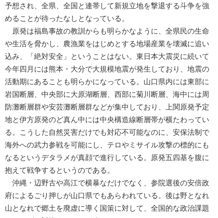
予想され、全県、全国と連帯して新規立地を撃退する斗争を強
めることが待ったなしとなっている。
原発は福島事故の教訓からも明らかなように、全県民の生命
や生活を脅かし、農漁業をはじめとする地場産業を壊滅に追い
込み、「絶対安全」ということはない。東日本大震災に続いて
今年四月には熊本・大分で大規模地震が発生しており、地震の
活動期にあることも明らかになっている。山口県内には東部に
岩国断層、中央部に大原湖断層、西部に菊川断層、海中には周
防灘断層群や安芸灘断層群などが集中しており、上関原発予定
地と伊方原発のど真ん中には中央構造線断層帯が横たわってい
る。こうした自然災害だけでも対応不可能なのに、安保法制で
海外への武力参戦を可能にし、テロやミサイル攻撃の標的にも
なるというデタラメが真顔で進行している。原発五四基を腹に
抱えて戦争するというのである。
沖縄・辺野古や高江で横暴なだけでなく、参院選後の安倍政
府によるごり押しが山口県でもあらわれている。後は野となれ
山となれで郷土を廃虚に導く国策に対して、全国的な政治課題