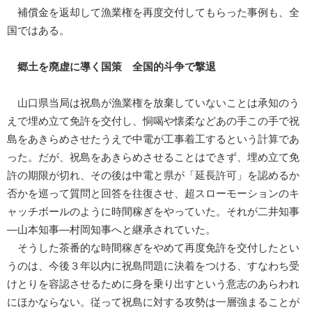
補償金を返却して漁業権を再度交付してもらった事例も、全
国ではある。
郷土を廃虚に導く国策 全国的斗争で撃退
山口県当局は祝島が漁業権を放棄していないことは承知のう
えで埋め立て免許を交付し、恫喝や懐柔などあの手この手で祝
島をあきらめさせたうえで中電が工事着工するという計算であ
った。だが、祝島をあきらめさせることはできず、埋め立て免
許の期限が切れ、その後は中電と県が「延長許可」を認めるか
否かを巡って質問と回答を往復させ、超スローモーションのキ
ャッチボールのように時間稼ぎをやっていた。それが二井知事
―山本知事―村岡知事へと継承されていた。
そうした茶番的な時間稼ぎをやめて再度免許を交付したとい
うのは、今後３年以内に祝島問題に決着をつける、すなわち受
けとりを容認させるために身を乗り出すという意志のあらわれ
にほかならない。従って祝島に対する攻勢は一層強まることが