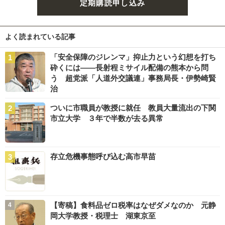
定期購読申し込み
よく読まれている記事
「安全保障のジレンマ」抑止力という幻想を打ち
砕くには――長射程ミサイル配備の熊本から問
う 超党派「人道外交議連」事務局長・伊勢崎賢
治
ついに市職員が教授に就任 教員大量流出の下関
市立大学 ３年で半数が去る異常
存立危機事態呼び込む高市早苗
【寄稿】食料品ゼロ税率はなぜダメなのか 元静
岡大学教授・税理士 湖東京至