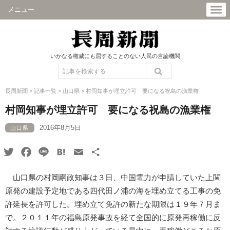
メニュー
いかなる権威にも屈することのない人民の言論機関
長周新聞
>
記事一覧
>
山口県
>
村岡知事が埋立許可 要になる祝島の漁業権
村岡知事が埋立許可 要になる祝島の漁業権
2016年8月5日
山口県
Twitter
Facebook
Line
Hatena
Email
共
有
山口県の村岡嗣政知事は３日、中国電力が申請していた上関
原発の建設予定地である四代田ノ浦の海を埋め立てる工事の免
許延長を許可した。埋め立て免許の新たな期限は１９年７月ま
で。２０１１年の福島原発事故を経て全国的に原発再稼働に反