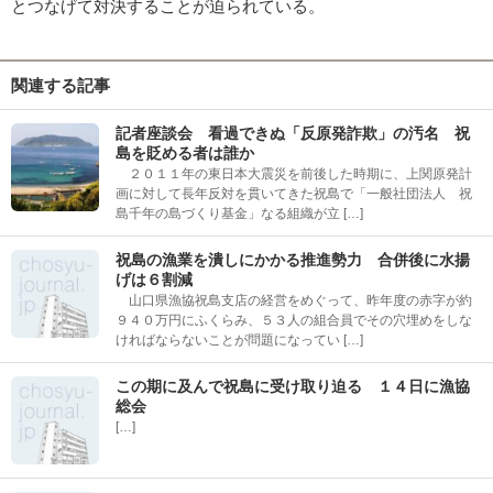
とつなげて対決することが迫られている。
関連する記事
記者座談会 看過できぬ「反原発詐欺」の汚名 祝
島を貶める者は誰か
２０１１年の東日本大震災を前後した時期に、上関原発計
画に対して長年反対を貫いてきた祝島で「一般社団法人 祝
島千年の島づくり基金」なる組織が立 […]
祝島の漁業を潰しにかかる推進勢力 合併後に水揚
げは６割減
山口県漁協祝島支店の経営をめぐって、昨年度の赤字が約
９４０万円にふくらみ、５３人の組合員でその穴埋めをしな
ければならないことが問題になってい […]
この期に及んで祝島に受け取り迫る １４日に漁協
総会
[…]