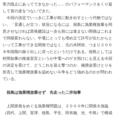
実力阻止にあってできなかった…」のパフォーマンスをくり返
して首の皮をつないできた。
今回の決定でいっきに工事が前に動き出すという代物ではな
い。「見通しが立つ」状況になるには、祝島に漁業権放棄を同
意させなければ原発建設は一歩も前には進まない関係はこれま
で同様変わらない。中電にとっても埋め立て許可が出たからと
いって工事ができる関係ではなく、元の木阿弥、つまり２００
８年段階の振り出しに戻ったというだけである。祝島としては
村岡知事の推進宣言というか中電へのゲタ預けにも見える今回
の決定を受けて、どうこれを迎え撃つのか、補償金受けとりを
拒否して漁業権放棄を認めない斗争をどう強めるのかが問われ
ている。
祝島は漁業権放棄せず 先走った二井知事
上関原発をめぐる漁業権問題は、２０００年に関係８漁協
（四代、上関、室津、祝島、平生、田布施、光、牛島）で構成