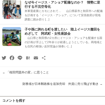
なぜ今イージス・アショア配備なのか？ 情勢に逆
行する不沈空母化
米軍需産業にカモにされて… 山口県萩市と秋田市への配備
を計画する「イージス・アショア」について安倍政府が現地
調査に踏み切り […]
子や孫に誇れる町を渡したい 陸上イージス撤回を
めざして 阿武町・女性座談会
山口県と秋田県の2カ所にイージス・アショアを配備する国
の計画が浮上して2年余りが経過しようとしている。両地域と
も住民の根強い反対世論が渦巻い […]
Twitter
Facebook
Line
Hatena
Email
共
有
←
「桜田問題外の変」に思うこと
財務省が日本郵政株を追加売却 外資に売り飛ばす動き
→
コメントを残す