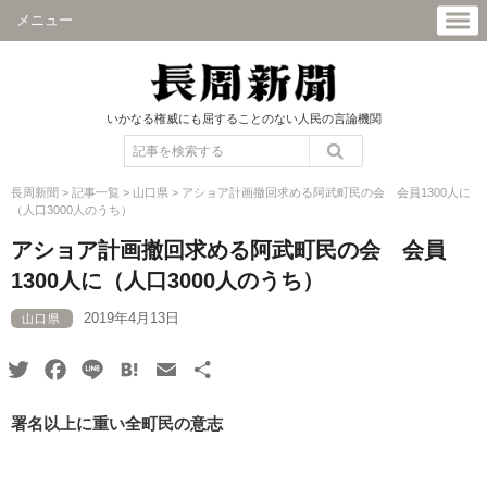
メニュー
いかなる権威にも屈することのない人民の言論機関
長周新聞
>
記事一覧
>
山口県
>
アショア計画撤回求める阿武町民の会 会員1300人に
（人口3000人のうち）
アショア計画撤回求める阿武町民の会 会員
1300人に（人口3000人のうち）
2019年4月13日
山口県
Twitter
Facebook
Line
Hatena
Email
共
有
署名以上に重い全町民の意志