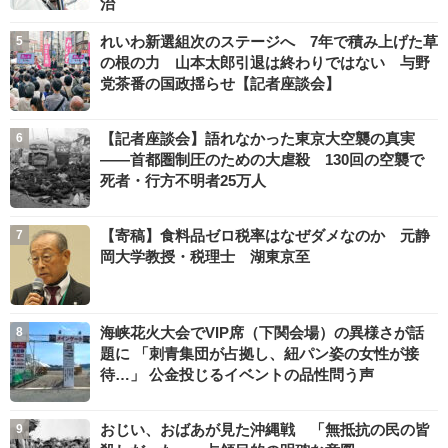
治
れいわ新選組次のステージへ 7年で積み上げた草
の根の力 山本太郎引退は終わりではない 与野
党茶番の国政揺らせ【記者座談会】
【記者座談会】語れなかった東京大空襲の真実
――首都圏制圧のための大虐殺 130回の空襲で
死者・行方不明者25万人
【寄稿】食料品ゼロ税率はなぜダメなのか 元静
岡大学教授・税理士 湖東京至
海峡花火大会でVIP席（下関会場）の異様さが話
題に 「刺青集団が占拠し、紐パン姿の女性が接
待…」 公金投じるイベントの品性問う声
おじい、おばあが見た沖縄戦 「無抵抗の民の皆