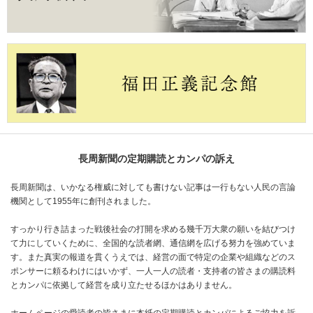
長周新聞の定期購読とカンパの訴え
長周新聞は、いかなる権威に対しても書けない記事は一行もない人民の言論
機関として1955年に創刊されました。
すっかり行き詰まった戦後社会の打開を求める幾千万大衆の願いを結びつけ
て力にしていくために、全国的な読者網、通信網を広げる努力を強めていま
す。また真実の報道を貫くうえでは、経営の面で特定の企業や組織などのス
ポンサーに頼るわけにはいかず、一人一人の読者・支持者の皆さまの購読料
とカンパに依拠して経営を成り立たせるほかはありません。
ホームページの愛読者の皆さまに本紙の定期購読とカンパによるご協力を訴