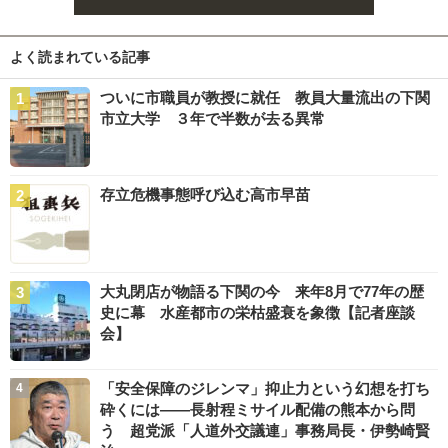
よく読まれている記事
ついに市職員が教授に就任 教員大量流出の下関
市立大学 ３年で半数が去る異常
存立危機事態呼び込む高市早苗
大丸閉店が物語る下関の今 来年8月で77年の歴
史に幕 水産都市の栄枯盛衰を象徴【記者座談
会】
「安全保障のジレンマ」抑止力という幻想を打ち
砕くには――長射程ミサイル配備の熊本から問
う 超党派「人道外交議連」事務局長・伊勢崎賢