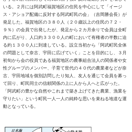
いる。２月には阿武町福賀地区の住民を中心にして「イージ
ス・アショア配備に反対する阿武町民の会」（吉岡勝会長）が
発足した。福賀地区の３８０人（２０歳以上の住民の７２・
９％）の会員で出発したが、発足から２カ月余りで会員は全町
内に広がり、人口約３３００人の町において有権者の半数に迫
る約１３００人に到達している。設立当初から「阿武町民全体
の問題として奈古、宇田に広げていく」ことを目的にし、３月
初旬から会の役員である福賀地区の農事組合法人の関係者や女
性グループのメンバー、子育て世代の４０代の農業者などが奈
古、宇田地域を個別訪問したり知人、友人を通じて会員を募っ
て回り、町民同士の信頼関係の上に人から人へと広がった。
「阿武町の豊かな自然やこれまで築き上げてきた農業、漁業を
守りたい」という町民一人一人の純粋な思いを束ねる地道な運
動となっている。