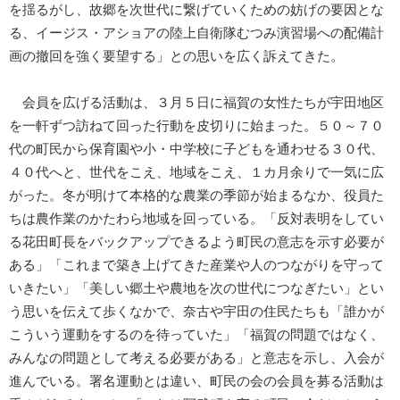
を揺るがし、故郷を次世代に繋げていくための妨げの要因とな
る、イージス・アショアの陸上自衛隊むつみ演習場への配備計
画の撤回を強く要望する」との思いを広く訴えてきた。
会員を広げる活動は、３月５日に福賀の女性たちが宇田地区
を一軒ずつ訪ねて回った行動を皮切りに始まった。５０～７０
代の町民から保育園や小・中学校に子どもを通わせる３０代、
４０代へと、世代をこえ、地域をこえ、１カ月余りで一気に広
がった。冬が明けて本格的な農業の季節が始まるなか、役員た
ちは農作業のかたわら地域を回っている。「反対表明をしてい
る花田町長をバックアップできるよう町民の意志を示す必要が
ある」「これまで築き上げてきた産業や人のつながりを守って
いきたい」「美しい郷土や農地を次の世代につなぎたい」とい
う思いを伝えて歩くなかで、奈古や宇田の住民たちも「誰かが
こういう運動をするのを待っていた」「福賀の問題ではなく、
みんなの問題として考える必要がある」と意志を示し、入会が
進んでいる。署名運動とは違い、町民の会の会員を募る活動は