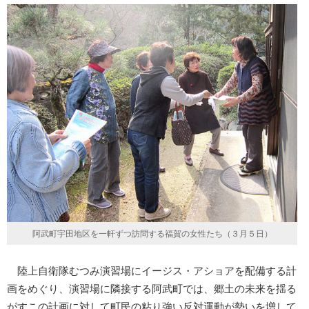
阿武町宇田地区を一軒ずつ訪問する福賀の女性たち（３月５日）
陸上自衛隊むつみ演習場にイージス・アショアを配備する計
画をめぐり、演習場に隣接する阿武町では、郷土の未来を揺る
がすこの計画に対して町民の粘り強い反対運動が勢いを増して