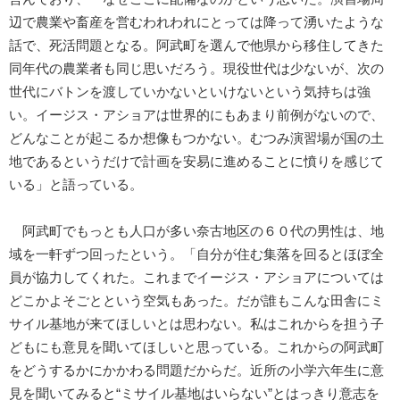
辺で農業や畜産を営むわれわれにとっては降って湧いたような
話で、死活問題となる。阿武町を選んで他県から移住してきた
同年代の農業者も同じ思いだろう。現役世代は少ないが、次の
世代にバトンを渡していかないといけないという気持ちは強
い。イージス・アショアは世界的にもあまり前例がないので、
どんなことが起こるか想像もつかない。むつみ演習場が国の土
地であるというだけで計画を安易に進めることに憤りを感じて
いる」と語っている。
阿武町でもっとも人口が多い奈古地区の６０代の男性は、地
域を一軒ずつ回ったという。「自分が住む集落を回るとほぼ全
員が協力してくれた。これまでイージス・アショアについては
どこかよそごとという空気もあった。だが誰もこんな田舎にミ
サイル基地が来てほしいとは思わない。私はこれからを担う子
どもにも意見を聞いてほしいと思っている。これからの阿武町
をどうするかにかかわる問題だからだ。近所の小学六年生に意
見を聞いてみると“ミサイル基地はいらない”とはっきり意志を