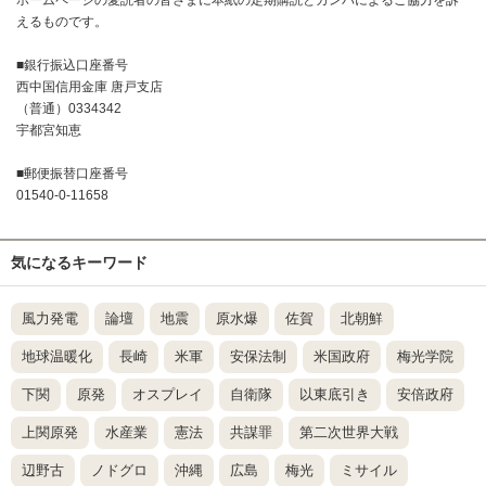
えるものです。
■銀行振込口座番号
西中国信用金庫 唐戸支店
（普通）0334342
宇都宮知恵
■郵便振替口座番号
01540-0-11658
気になるキーワード
風力発電
論壇
地震
原水爆
佐賀
北朝鮮
地球温暖化
長崎
米軍
安保法制
米国政府
梅光学院
下関
原発
オスプレイ
自衛隊
以東底引き
安倍政府
上関原発
水産業
憲法
共謀罪
第二次世界大戦
辺野古
ノドグロ
沖縄
広島
梅光
ミサイル