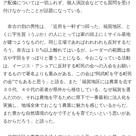
ア配備については一切ふれず、個人演説会などでも質問を受け
付けなかったことが話題になっている。
奈古の別の男性は、「近所を一軒ずつ回った。福賀地区、と
くに宇生賀（うぶか）の人にとっては家の頭上にミサイル基地
が建つようなものだ。同じ立場であればわれわれも反対するだ
ろう。奈古は１０㌔以上離れてはいるが、レーダーの範囲は奈
古や宇田をすっぽりと覆うことになる。今おこなっている活動
は、イージス・アショアに反対する町民の会への入会をお願い
するもので署名よりも重みがある。この会は“阿武町を守る町民
の会”でもあると思う」と語る。また「福賀地区には農業を志す
３０代、４０代の若者が県外から移住している。なぜ福賀を選
んだのか。それは農地を守るために県下で一番最初に法人化を
実施し、地域全体でおこなう農業に魅力を感じているからだ。
また豊かな自然環境のなかで子どもを育てたいという思いがあ
るからだろう」と語った。