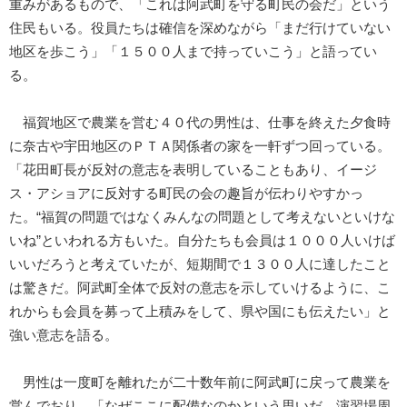
重みがあるもので、「これは阿武町を守る町民の会だ」という
住民もいる。役員たちは確信を深めながら「まだ行けていない
地区を歩こう」「１５００人まで持っていこう」と語ってい
る。
福賀地区で農業を営む４０代の男性は、仕事を終えた夕食時
に奈古や宇田地区のＰＴＡ関係者の家を一軒ずつ回っている。
「花田町長が反対の意志を表明していることもあり、イージ
ス・アショアに反対する町民の会の趣旨が伝わりやすかっ
た。“福賀の問題ではなくみんなの問題として考えないといけな
いね”といわれる方もいた。自分たちも会員は１０００人いけば
いいだろうと考えていたが、短期間で１３００人に達したこと
は驚きだ。阿武町全体で反対の意志を示していけるように、こ
れからも会員を募って上積みをして、県や国にも伝えたい」と
強い意志を語る。
男性は一度町を離れたが二十数年前に阿武町に戻って農業を
営んでおり、「なぜここに配備なのかという思いだ。演習場周