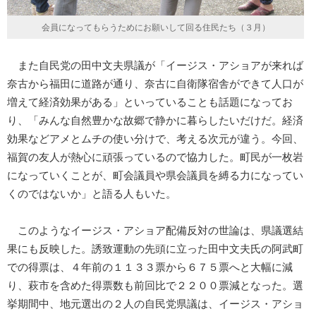
会員になってもらうためにお願いして回る住民たち（３月）
また自民党の田中文夫県議が「イージス・アショアが来れば
奈古から福田に道路が通り、奈古に自衛隊宿舎ができて人口が
増えて経済効果がある」といっていることも話題になってお
り、「みんな自然豊かな故郷で静かに暮らしたいだけだ。経済
効果などアメとムチの使い分けで、考える次元が違う。今回、
福賀の友人が熱心に頑張っているので協力した。町民が一枚岩
になっていくことが、町会議員や県会議員を縛る力になってい
くのではないか」と語る人もいた。
このようなイージス・アショア配備反対の世論は、県議選結
果にも反映した。誘致運動の先頭に立った田中文夫氏の阿武町
での得票は、４年前の１１３３票から６７５票へと大幅に減
り、萩市を含めた得票数も前回比で２２００票減となった。選
挙期間中、地元選出の２人の自民党県議は、イージス・アショ