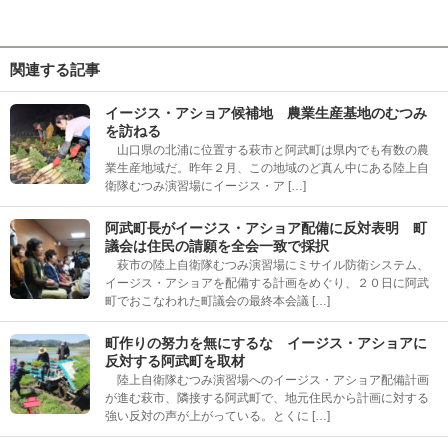
関連する記事
イージス・アショア候補地 農業生産基地のむつみ
を訪ねる
山口県の北浦に位置する萩市と阿武町は県内でも有数の農
業生産地域だ。昨年２月、この地域のど真ん中にある陸上自
衛隊むつみ演習場にイージス・ア […]
阿武町長がイージス・アショア配備に反対表明 町
議会は住民の請願を全会一致で採択
萩市の陸上自衛隊むつみ演習場にミサイル防衛システム、
イージス・アショアを配備する計画をめぐり、２０日に阿武
町でおこなわれた町議会の最終本会議 […]
町作りの努力を無にするな イージス・アショアに
反対する阿武町を取材
陸上自衛隊むつみ演習場へのイージス・アショア配備計画
が進む萩市、隣接する阿武町で、地元住民から計画に対する
強い反対の声が上がっている。とくに […]