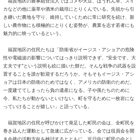
福賀地区の農事組合法人ではコメや大豆、ほうれん草、スイ
カなどの他に薬草や酒米の栽培にとりくんでいる。先祖から引
き継いだ農地を守り、維持していくために常に研究を続け、新
しい農作物にも積極的にとりくむ姿勢が、農業を志す若者にも
魅力的に映っているという。
福賀地区の住民たちは「防衛省がイージス・アショアの危険
性や電磁波の影響についてはっきり説明できず、“安全です。大
丈夫です”という説明も絵に描いた餅だ。そんな戦争の武器を設
置することを誰が歓迎するだろうか。そもそもイージス・アシ
ョアは日本の防衛のためではなく、アメリカの防衛のためだ。
一度建ててしまったら負の遺産になる。子や孫たちのために
今、私たちが動かないといけない。町を守るために一枚岩にな
っていけることが嬉しい」と語っている。
福賀地区の住民が呼びかけて発足した町民の会は、全町民を
巻き込んだ運動として急速に広がっている。会では役員会を開
き今後の活動方向を検討するとともに、近日中に町民の会とし