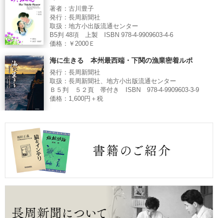
著者：古川豊子
発行：長周新聞社
取扱：地方小出版流通センター
B5判 48項 上製 ISBN 978-4-9909603-4-6
価格：￥2000Ｅ
海に生きる 本州最西端・下関の漁業密着ルポ
発行：長周新聞社
取扱：長周新聞社、地方小出版流通センター
Ｂ５判 ５２頁 帯付き ISBN 978-4-9909603-3-9
価格：1,600円＋税