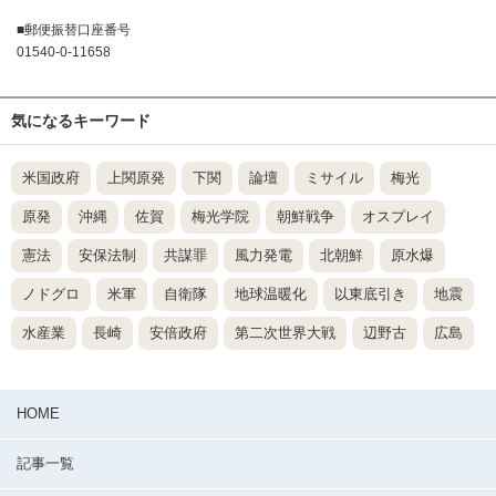
■郵便振替口座番号
01540-0-11658
気になるキーワード
米国政府
上関原発
下関
論壇
ミサイル
梅光
原発
沖縄
佐賀
梅光学院
朝鮮戦争
オスプレイ
憲法
安保法制
共謀罪
風力発電
北朝鮮
原水爆
ノドグロ
米軍
自衛隊
地球温暖化
以東底引き
地震
水産業
長崎
安倍政府
第二次世界大戦
辺野古
広島
HOME
記事一覧