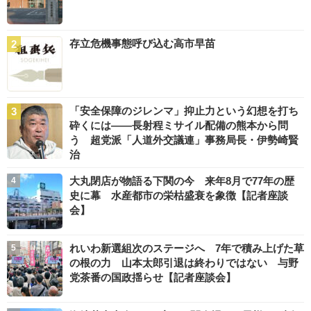
存立危機事態呼び込む高市早苗
「安全保障のジレンマ」抑止力という幻想を打ち
砕くには――長射程ミサイル配備の熊本から問
う 超党派「人道外交議連」事務局長・伊勢崎賢
治
大丸閉店が物語る下関の今 来年8月で77年の歴
史に幕 水産都市の栄枯盛衰を象徴【記者座談
会】
れいわ新選組次のステージへ 7年で積み上げた草
の根の力 山本太郎引退は終わりではない 与野
党茶番の国政揺らせ【記者座談会】