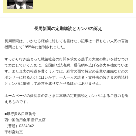
長周新聞の定期購読とカンパの訴え
長周新聞は、いかなる権威に対しても書けない記事は一行もない人民の言論
機関として1955年に創刊されました。
すっかり行き詰まった戦後社会の打開を求める幾千万大衆の願いを結びつけ
て力にしていくために、全国的な読者網、通信網を広げる努力を強めていま
す。また真実の報道を貫くうえでは、経営の面で特定の企業や組織などのス
ポンサーに頼るわけにはいかず、一人一人の読者・支持者の皆さまの購読料
とカンパに依拠して経営を成り立たせるほかはありません。
ホームページの愛読者の皆さまに本紙の定期購読とカンパによるご協力を訴
えるものです。
■銀行振込口座番号
西中国信用金庫 唐戸支店
（普通）0334342
宇都宮知恵