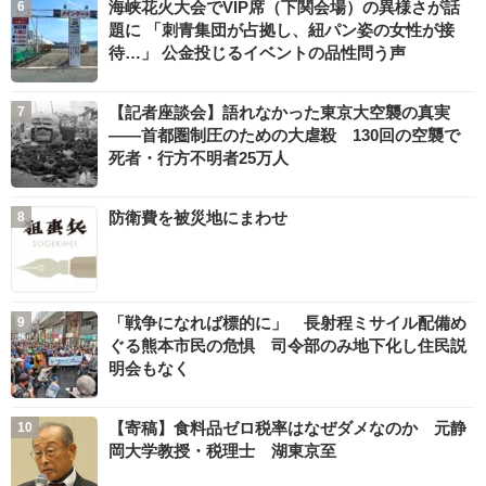
海峡花火大会でVIP席（下関会場）の異様さが話
題に 「刺青集団が占拠し、紐パン姿の女性が接
待…」 公金投じるイベントの品性問う声
【記者座談会】語れなかった東京大空襲の真実
――首都圏制圧のための大虐殺 130回の空襲で
死者・行方不明者25万人
防衛費を被災地にまわせ
「戦争になれば標的に」 長射程ミサイル配備め
ぐる熊本市民の危惧 司令部のみ地下化し住民説
明会もなく
【寄稿】食料品ゼロ税率はなぜダメなのか 元静
岡大学教授・税理士 湖東京至