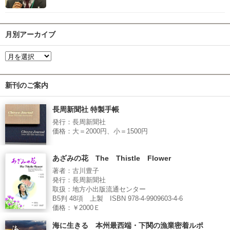
月別アーカイブ
新刊のご案内
長周新聞社 特製手帳
発行：長周新聞社
価格：大＝2000円、小＝1500円
あざみの花 The Thistle Flower
著者：古川豊子
発行：長周新聞社
取扱：地方小出版流通センター
B5判 48項 上製 ISBN 978-4-9909603-4-6
価格：￥2000Ｅ
海に生きる 本州最西端・下関の漁業密着ルポ