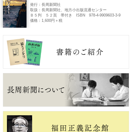
発行：長周新聞社
取扱：長周新聞社、地方小出版流通センター
Ｂ５判 ５２頁 帯付き ISBN 978-4-9909603-3-9
価格：1,600円＋税