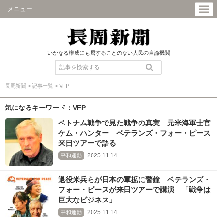
メニュー
いかなる権威にも屈することのない人民の言論機関
長周新聞
>
記事一覧
>
VFP
気になるキーワード：VFP
ベトナム戦争で見た戦争の真実 元米海軍士官
ケム・ハンター ベテランズ・フォー・ピース
来日ツアーで語る
2025.11.14
平和運動
退役米兵らが日本の軍拡に警鐘 ベテランズ・
フォー・ピースが来日ツアーで講演 「戦争は
巨大なビジネス」
2025.11.14
平和運動