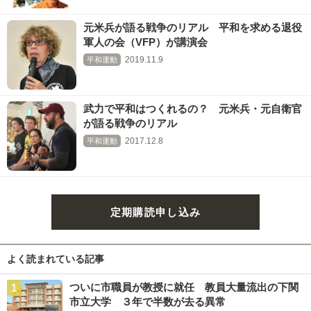
元米兵が語る戦争のリアル 平和を求める退役
軍人の会（VFP）が講演会
2019.11.9
平和運動
武力で平和はつくれるの？ 元米兵・元自衛官
が語る戦争のリアル
2017.12.8
平和運動
定期購読申し込み
よく読まれている記事
ついに市職員が教授に就任 教員大量流出の下関
市立大学 ３年で半数が去る異常