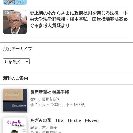
史上初のあからさまに政府批判を禁じる法律 中
央大学法学部教授・橋本基弘 国旗損壊罪法案め
ぐる参考人質疑より
月別アーカイブ
新刊のご案内
長周新聞社 特製手帳
発行：長周新聞社
価格：大＝2000円、小＝1500円
あざみの花 The Thistle Flower
著者：古川豊子