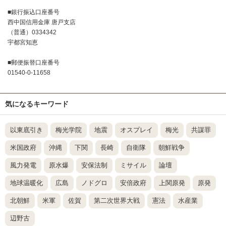
■銀行振込口座番号
西中国信用金庫 唐戸支店
（普通）0334342
宇都宮知恵
■郵便振替口座番号
01540-0-11658
気になるキーワード
以東底引き
梅光学院
地震
オスプレイ
梅光
共謀罪
米国政府
沖縄
下関
長崎
自衛隊
朝鮮戦争
風力発電
原水爆
安保法制
ミサイル
論壇
地球温暖化
広島
ノドグロ
安倍政府
上関原発
原発
北朝鮮
米軍
佐賀
第二次世界大戦
憲法
水産業
辺野古