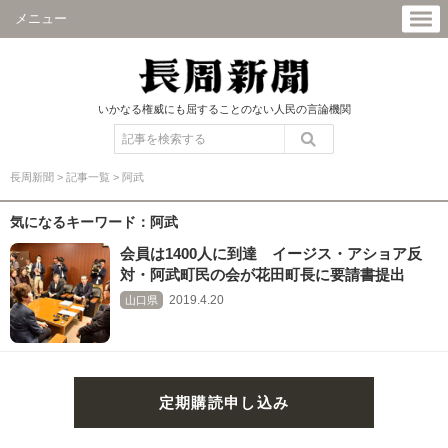
メニュー
いかなる権威にも屈することのない人民の言論機関
長周新聞
>
記事一覧
>
阿武
気になるキーワード：阿武
会員は1400人に到達 イージス・アショア反
対・阿武町民の会が花田町長に要請書提出
2019.4.20
山口県
定期購読申し込み