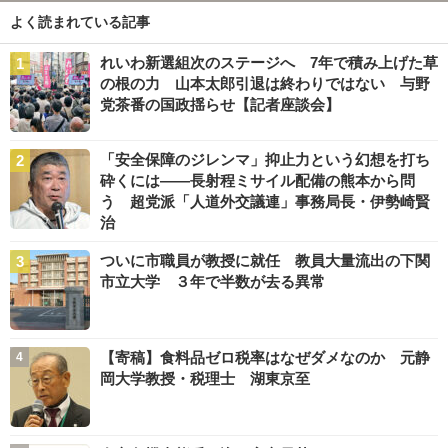
よく読まれている記事
れいわ新選組次のステージへ 7年で積み上げた草
の根の力 山本太郎引退は終わりではない 与野
党茶番の国政揺らせ【記者座談会】
「安全保障のジレンマ」抑止力という幻想を打ち
砕くには――長射程ミサイル配備の熊本から問
う 超党派「人道外交議連」事務局長・伊勢崎賢
治
ついに市職員が教授に就任 教員大量流出の下関
市立大学 ３年で半数が去る異常
【寄稿】食料品ゼロ税率はなぜダメなのか 元静
岡大学教授・税理士 湖東京至