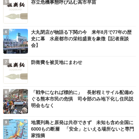
存立危機事態呼び込む高市早苗
大丸閉店が物語る下関の今 来年8月で77年の歴
史に幕 水産都市の栄枯盛衰を象徴【記者座談
会】
防衛費を被災地にまわせ
「戦争になれば標的に」 長射程ミサイル配備め
ぐる熊本市民の危惧 司令部のみ地下化し住民説
明会もなく
地震列島と原発は共存できず 未知も含め全国に
6000もの断層 「安全」といえる場所ないと専門
家指摘