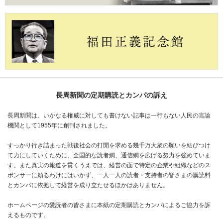
長周新聞の定期購読とカンパの訴え
長周新聞は、いかなる権威に対しても書けない記事は一行もない人民の言論
機関として1955年に創刊されました。
すっかり行き詰まった戦後社会の打開を求める幾千万大衆の願いを結びつけ
て力にしていくために、全国的な読者網、通信網を広げる努力を強めていま
す。また真実の報道を貫くうえでは、経営の面で特定の企業や組織などのス
ポンサーに頼るわけにはいかず、一人一人の読者・支持者の皆さまの購読料
とカンパに依拠して経営を成り立たせるほかはありません。
ホームページの愛読者の皆さまに本紙の定期購読とカンパによるご協力を訴
えるものです。