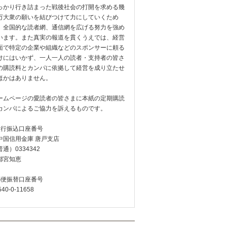
っかり行き詰まった戦後社会の打開を求める幾
万大衆の願いを結びつけて力にしていくため
、全国的な読者網、通信網を広げる努力を強め
います。また真実の報道を貫くうえでは、経営
面で特定の企業や組織などのスポンサーに頼る
けにはいかず、一人一人の読者・支持者の皆さ
の購読料とカンパに依拠して経営を成り立たせ
ほかはありません。
ームページの愛読者の皆さまに本紙の定期購読
カンパによるご協力を訴えるものです。
銀行振込口座番号
中国信用金庫 唐戸支店
通）0334342
都宮知恵
郵便振替口座番号
540-0-11658