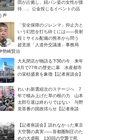
団が占拠し、紐パン姿の女性が接
待…」 公金投じるイベントの品
う声
「安全保障のジレンマ」抑止力と
いう幻想を打ち砕くには――長射
程ミサイル配備の熊本から問う
超党派「人道外交議連」事務局
伊勢崎賢治
大丸閉店が物語る下関の今 来年
8月で77年の歴史に幕 水産都市
の栄枯盛衰を象徴【記者座談会】
れいわ新選組次のステージへ 7
年で積み上げた草の根の力 山本
太郎引退は終わりではない 与野
党茶番の国政揺らせ【記者座談
【記者座談会】語れなかった東京
大空襲の真実――首都圏制圧のた
めの大虐殺 130回の空襲で死