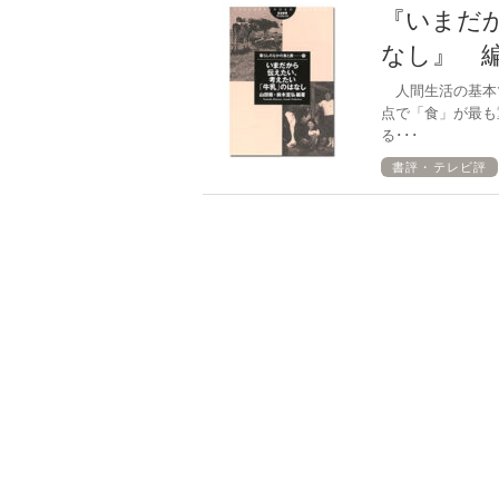
『いまだ
なし』 
人間生活の基本
点で「食」が最も
る･･･
書評・テレビ評