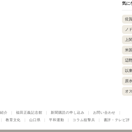
気に
佐
ノ
上
米
辺
以
原
オ
紹介
|
福田正義記念館
|
新聞購読の申し込み
|
お問い合わせ
|
|
教育文化
|
山口県
|
平和運動
|
コラム狙撃兵
|
書評・テレビ評