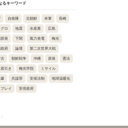
なるキーワード
賀
自衛隊
北朝鮮
米軍
長崎
ドグロ
地震
水産業
広島
関原発
下関
風力発電
梅光
国政府
論壇
第二次世界大戦
野古
朝鮮戦争
沖縄
原発
憲法
東底引き
梅光学院
ミサイル
水爆
共謀罪
安保法制
地球温暖化
スプレイ
安倍政府
|