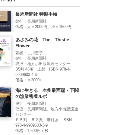
長周新聞社 特製手帳
発行：長周新聞社
価格：大＝2000円、小＝1500円
あざみの花 The Thistle
Flower
著者：古川豊子
発行：長周新聞社
取扱：地方小出版流通センター
B5判 48項 上製 ISBN 978-4-
9909603-4-6
価格：￥2000Ｅ
海に生きる 本州最西端・下関
の漁業密着ルポ
発行：長周新聞社
取扱：長周新聞社、地方小出版流通
センター
Ｂ５判 ５２頁 帯付き ISBN
978-4-9909603-3-9
価格：1,600円＋税