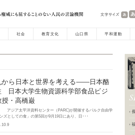
社会
教育文化
山口県
平和運動
乳から日本と世界を考える――日本酪
性 日本大学生物資源科学部食品ビジ
教授・高橋巌
載） アジア太平洋資料センター（PARC)が開催するパルク自由学
ズとしての食」の第5回が9月19日にあり、日･･･
4.10.9