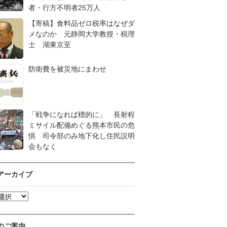
者・行方不明者25万人
【寄稿】食料品ゼロ税率はなぜダ
メなのか 元静岡大学教授・税理
士 湖東京至
防衛費を被災地にまわせ
「戦争になれば標的に」 長射程
ミサイル配備めぐる熊本市民の危
惧 司令部のみ地下化し住民説明
会もなく
アーカイブ
のご案内