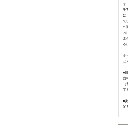
す
千
に
て
の
わ
ま
る
ホ
と
■
西
（普
宇
■
01