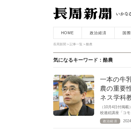
HOME
政治経済
国際
長周新聞
>
記事一覧
>
酪農
気になるキーワード：酪農
一本の牛
農の重要
ネス学科
（10月4日付掲
校連続講座「コモン
202
政治経済