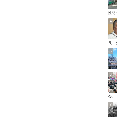
性問
長・
会】