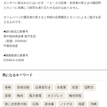
ポンサーに頼るわけにはいかず、一人一人の読者・支持者の皆さまの購読料
とカンパに依拠して経営を成り立たせるほかはありません。
ホームページの愛読者の皆さまに本紙の定期購読とカンパによるご協力を訴
えるものです。
■銀行振込口座番号
西中国信用金庫 唐戸支店
（普通）0334342
宇都宮知恵
■郵便振替口座番号
01540-0-11658
気になるキーワード
長崎
安保法制
以東底引き
水産業
佐賀
辺野古
原発
梅光
風力発電
オスプレイ
梅光学院
第二次世界大戦
広島
原水爆
ノドグロ
地震
沖縄