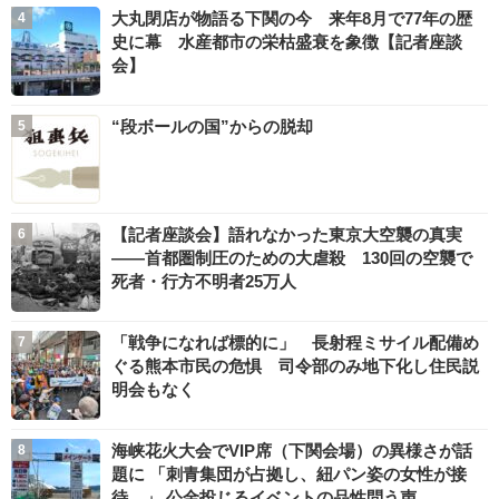
大丸閉店が物語る下関の今 来年8月で77年の歴
史に幕 水産都市の栄枯盛衰を象徴【記者座談
会】
“段ボールの国”からの脱却
【記者座談会】語れなかった東京大空襲の真実
――首都圏制圧のための大虐殺 130回の空襲で
死者・行方不明者25万人
「戦争になれば標的に」 長射程ミサイル配備め
ぐる熊本市民の危惧 司令部のみ地下化し住民説
明会もなく
海峡花火大会でVIP席（下関会場）の異様さが話
題に 「刺青集団が占拠し、紐パン姿の女性が接
待…」 公金投じるイベントの品性問う声