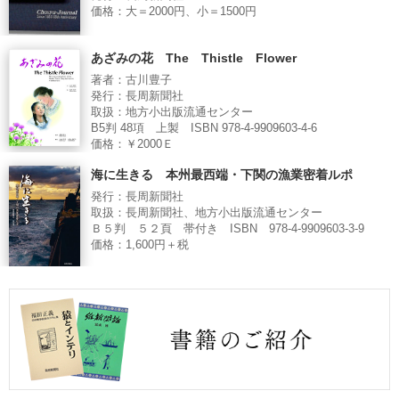
価格：大＝2000円、小＝1500円
あざみの花 The Thistle Flower
著者：古川豊子
発行：長周新聞社
取扱：地方小出版流通センター
B5判 48項 上製 ISBN 978-4-9909603-4-6
価格：￥2000Ｅ
海に生きる 本州最西端・下関の漁業密着ルポ
発行：長周新聞社
取扱：長周新聞社、地方小出版流通センター
Ｂ５判 ５２頁 帯付き ISBN 978-4-9909603-3-9
価格：1,600円＋税