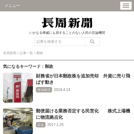
メニュー
いかなる権威にも屈することのない人民の言論機関
長周新聞
>
記事一覧
>
郵政
気になるキーワード：郵政
財務省が日本郵政株を追加売却 外資に売り飛
ばす動き
2019.4.13
政治経済
郵便届ける業務否定する民営化 株式上場機
に物流拠点化
2017.1.25
社会