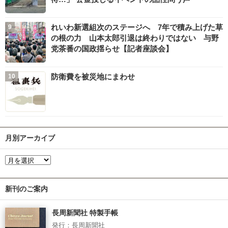
れいわ新選組次のステージへ 7年で積み上げた草
の根の力 山本太郎引退は終わりではない 与野
党茶番の国政揺らせ【記者座談会】
防衛費を被災地にまわせ
月別アーカイブ
新刊のご案内
長周新聞社 特製手帳
発行：長周新聞社