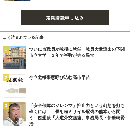
定期購読申し込み
よく読まれている記事
ついに市職員が教授に就任 教員大量流出の下関
市立大学 ３年で半数が去る異常
存立危機事態呼び込む高市早苗
「安全保障のジレンマ」抑止力という幻想を打ち
砕くには――長射程ミサイル配備の熊本から問
う 超党派「人道外交議連」事務局長・伊勢崎賢
治