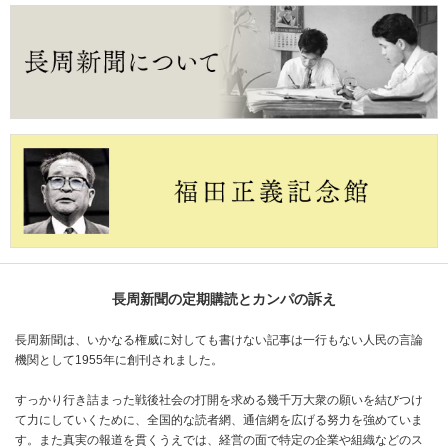
長周新聞の定期購読とカンパの訴え
長周新聞は、いかなる権威に対しても書けない記事は一行もない人民の言論
機関として1955年に創刊されました。
すっかり行き詰まった戦後社会の打開を求める幾千万大衆の願いを結びつけ
て力にしていくために、全国的な読者網、通信網を広げる努力を強めていま
す。また真実の報道を貫くうえでは、経営の面で特定の企業や組織などのス