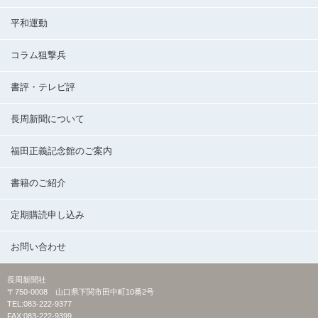
平和運動
コラム狙撃兵
書評・テレビ評
長周新聞について
福田正義記念館のご案内
書籍のご紹介
定期購読申し込み
お問い合わせ
長周新聞社
〒750-0008 山口県下関市田中町10番2号
TEL:083-222-9377
FAX:083-222-9399